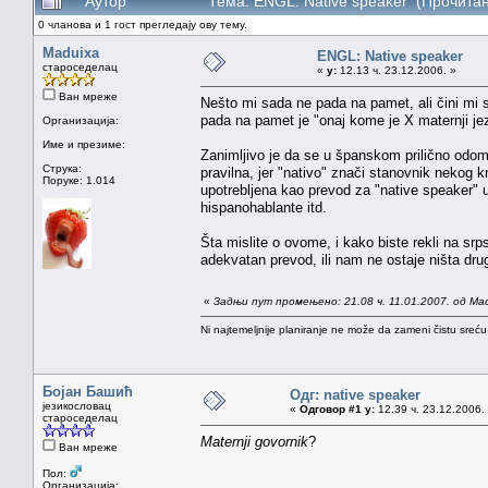
Аутор
Тема: ENGL: Native speaker (Прочитан
0 чланова и 1 гост прегледају ову тему.
Maduixa
ENGL: Native speaker
староседелац
«
у:
12.13 ч. 23.12.2006. »
Ван мреже
Nešto mi sada ne pada na pamet, ali čini mi 
pada na pamet je "onaj kome je X maternji je
Организација:
Име и презиме:
Zanimljivo je da se u španskom prilično odomač
Струка:
pravilna, jer "nativo" znači stanovnik nekog k
Поруке: 1.014
upotrebljena kao prevod za "native speaker" u
hispanohablante itd.
Šta mislite o ovome, i kako biste rekli na srp
adekvatan prevod, ili nam ne ostaje ništa dr
«
Задњи пут промењено: 21.08 ч. 11.01.2007. од Ma
Ni najtemeljnije planiranje ne može da zameni čistu sreć
Бојан Башић
Одг: native speaker
језикословац
«
Одговор #1 у:
12.39 ч. 23.12.2006.
староседелац
Maternji govornik
?
Ван мреже
Пол:
Организација: