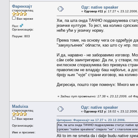
Фаренхајт
Одг: native speaker
староседелац
«
Одговор #11 у:
17.27 ч. 23.12.2006.
Ван мреже
Хм, па шта онда ТАЧНО подразумева статус
језичке културе. То јест, ма колико српски
Пол:
Организација:
неће ући у језичку норму.
Поруке: 803
Према томе, на основу чега се одређује д
"закукуљених" области, као што су нпр. 
И да, наравно - не заборавимо изговор. Мож
сâм себе заинтригирао: Да ли, у ствари, п
енглеском споразумева без призвука страног
правописом не владају баш најбоље, а дост
броју њих "чује" страни изговор, ма колико
Дигресија, пошто горе поменух: Много ме н
«
Задњи пут промењено: 17.38 ч. 23.12.2006. од Фа
Maduixa
Одг: native speaker
староседелац
«
Одговор #12 у:
18.02 ч. 23.12.2006.
Ван мреже
Цитирано: Фаренхајт на 17.27 ч. 23.12.2006.
Хм, па шта онда ТАЧНО подразумева статус native spe
Организација:
српских "native speakera" спајало "не" с глаголом ил
Име и презиме:
Ali to im ne smeta da i dalje budu
native spe