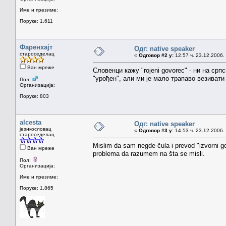
Име и презиме:
Поруке: 1.611
Фаренхајт
Одг: native speaker
староседелац
«
Одговор #2 у:
12.57 ч. 23.12.2006.
Ван мреже
Словенци кажу "rojeni govorec" - ни на српс
"урођен", али ми је мало трапаво везивати
Пол:
Организација:
Поруке: 803
alcesta
Одг: native speaker
језикословац
«
Одговор #3 у:
14.53 ч. 23.12.2006.
староседелац
Mislim da sam negde čula i prevod "izvorni gov
Ван мреже
problema da razumem na šta se misli.
Пол:
Организација:
Име и презиме:
Поруке: 1.865