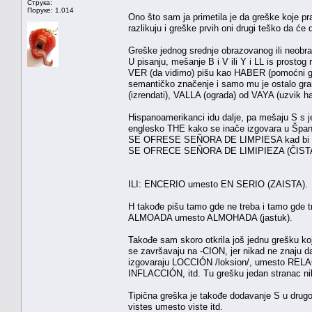
Струка:
Поруке: 1.014
Ono što sam ja primetila je da greške koje prav
razlikuju i greške prvih oni drugi teško da će 
Greške jednog srednje obrazovanog ili neobr
U pisanju, mešanje B i V ili Y i LL is prostog
VER (da vidimo) pišu kao HABER (pomoćni glag
semantičko značenje i samo mu je ostalo gra
(izrendati), VALLA (ograda) od VAYA (uzvik haj
Hispanoamerikanci idu dalje, pa mešaju S s jed
englesko THE kako se inače izgovara u Španij
SE OFRESE SEÑORA DE LIMPIESA kad bi treb
SE OFRECE SEÑORA DE LIMIPIEZA (ČIST
ILI: ENCERIO umesto EN SERIO (ZAISTA).
H takođe pišu tamo gde ne treba i tamo gde 
ALMOADA umesto ALMOHADA (jastuk).
Takođe sam skoro otkrila još jednu grešku ko
se završavaju na -CION, jer nikad ne znaju da
izgovaraju LOCCIÓN /loksion/, umesto RELAC
INFLACCIÓN, itd. Tu grešku jedan stranac nik
Tipična greška je takođe dodavanje S u drugom
vistes umesto viste itd.