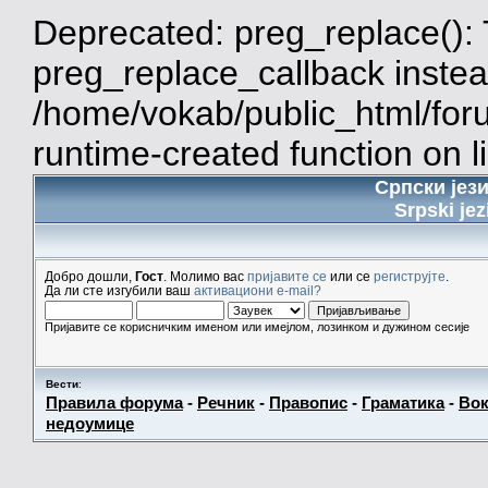
Deprecated: preg_replace(): 
preg_replace_callback instea
/home/vokab/public_html/for
runtime-created function on l
Српски јез
Srpski jez
Добро дошли,
Гост
. Молимо вас
пријавите се
или се
региструјте
.
Да ли сте изгубили ваш
активациони e-mail?
Пријавите се корисничким именом или имејлом, лозинком и дужином сесије
Вести
:
Правила форума
-
Речник
-
Правопис
-
Граматика
-
Вок
недоумице