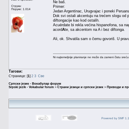
Ne baš.
Струка:
Primer:
Поруке: 1.014
Jedan Argentinac, Urugvajac i poneki Peruana
Dok svi ostali akcentuju na trećem slogu od 
diftongacije kao kod ostalih.
Acuérdate bi rekla većina hispanofona, sa na
acord
A
te, sa akcentom na A i bez diftonga.
Ali, ok. Shvatila sam o čemu govoriš. U pravu
Ni najtemeljnije planiranje ne može da zameni čistu sreć
Тагови:
Странице: [
1
]
2
3
Све
Српски језик - Вокабулар форум
Srpski jezik - Vokabular forum
>
Страни језици и српски језик
>
Преводи и п
Powered by SMF 1.