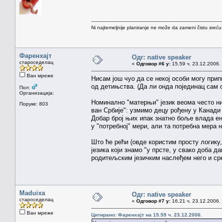
Ni najtemeljnije planiranje ne može da zameni čistu sreć
Фаренхајт
Одг: native speaker
староседелац
«
Одговор #6 у:
15.59 ч. 23.12.2006.
Ван мреже
Нисам још чуо да се некој особи могу при
од детињства. (Да ли онда појединац сам о
Пол:
Организација:
Номинално "матерњи" језик веома често ни
Поруке: 803
ван Србије": узмимо децу рођену у Канади 
Добар број њих ипак знатно боље влада е
у "потребној" мери, али та потребна мера н
Што ће рећи (овде користим просту логику
језика који знамо "у прсте, у свако доба 
родитељским језичким наслеђем него и ср
Maduixa
Одг: native speaker
староседелац
«
Одговор #7 у:
16.21 ч. 23.12.2006.
Ван мреже
Цитирано: Фаренхајт на 15.59 ч. 23.12.2006.