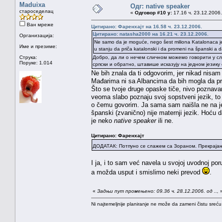
Maduixa
Одг: native speaker
староседелац
«
Одговор #10 у:
17.16 ч. 23.12.2006.
Ван мреже
Цитирано: Фаренхајт на 16.58 ч. 23.12.2006.
Цитирано: natasha2000 на 16.21 ч. 23.12.2006.
Организација:
Ne samo da je moguće, nego šest miliona Katalonaca je 
Име и презиме:
u stanju da priča katalonski i da promeni na španski a 
Струка:
Добро, да ли о нечем сличном можемо говорити у сл
Поруке: 1.014
српски и обратно, штавише исказују на једном језику
Ne bih znala da ti odgovorim, jer nikad nisam
Mađarima ni sa Albancima da bih mogla da pros
Što se tvoje druge opaske tiče, nivo poznavan
veoma slabo poznaju svoj sopstveni jezik, to j
o čemu govorim. Ja sama sam naišla ne na je
španski (zvanično) nije maternji jezik. Hoću d
je neko
native speaker
ili ne.
Цитирано: Фаренхајт
ДОДАТАК: Потпуно се слажем са Зораном. Прекраја
I ja, i to sam već navela u svojoj uvodnoj po
a možda usput i smislimo neki prevod
.
«
Задњи пут промењено: 09.36 ч. 28.12.2006. од ..,
Ni najtemeljnije planiranje ne može da zameni čistu sreć