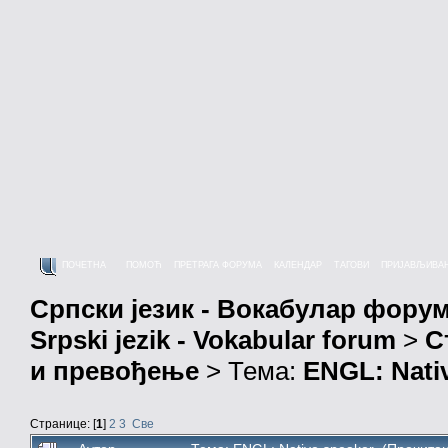
ПОЧЕТНА
ПОМОЋ
ПРЕТРАГА ФОРУМА
КАЛЕНДАР
ТАГОВИ
ПРИЈАВЉИВА
Српски језик - Вокабулар фору
Srpski jezik - Vokabular forum
>
С
и превођење
> Тема:
ENGL: Nati
Странице: [
1
]
2
3
Све