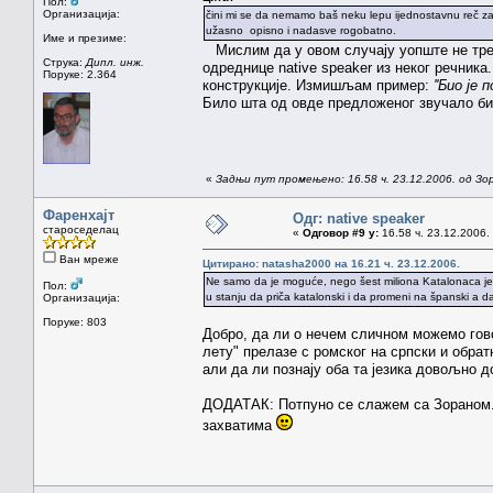
Пол:
Организација:
čini mi se da nemamo baš neku lepu ijednostavnu reč za "
užasno opisno i nadasve rogobatno.
Име и презиме:
Мислим да у овом случају уопште не треба т
Струка:
Дипл. инж.
одреднице native speaker из неког речника
Поруке: 2.364
конструкције. Измишљам пример:
''Био је
Било шта од овде предложеног звучало би
«
Задњи пут промењено: 16.58 ч. 23.12.2006. од З
Фаренхајт
Одг: native speaker
староседелац
«
Одговор #9 у:
16.58 ч. 23.12.2006.
Ван мреже
Цитирано: natasha2000 на 16.21 ч. 23.12.2006.
Ne samo da je moguće, nego šest miliona Katalonaca je d
Пол:
u stanju da priča katalonski i da promeni na španski a d
Организација:
Поруке: 803
Добро, да ли о нечем сличном можемо гово
лету" прелазе с ромског на српски и обрат
али да ли познају оба та језика довољно д
ДОДАТАК: Потпуно се слажем са Зораном.
захватима