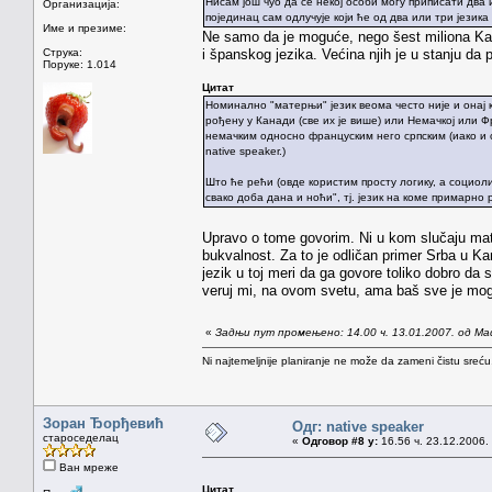
Нисам још чуо да се некој особи могу приписати два
Организација:
појединац сам одлучује који ће од два или три језик
Име и презиме:
Ne samo da je moguće, nego šest miliona Kata
Струка:
i španskog jezika. Većina njih je u stanju da
Поруке: 1.014
Цитат
Номинално "матерњи" језик веома често није и онај 
рођену у Канади (све их је више) или Немачкој или 
немачким односно француским него српским (иако и с
native speaker.)
Што ће рећи (овде користим просту логику, а социоли
свако доба дана и ноћи", тј. језик на коме примар
Upravo o tome govorim. Ni u kom slučaju mate
bukvalnost. Za to je odličan primer Srba u Kan
jezik u toj meri da ga govore toliko dobro d
veruj mi, na ovom svetu, ama baš sve je mo
«
Задњи пут промењено: 14.00 ч. 13.01.2007. од Ma
Ni najtemeljnije planiranje ne može da zameni čistu sreć
Зоран Ђорђевић
Одг: native speaker
староседелац
«
Одговор #8 у:
16.56 ч. 23.12.2006.
Ван мреже
Цитат