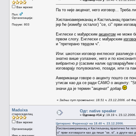
Ван мреже
Па то није акценат, него изговор... Треба
Пол:
Организација:
Хиспаноамериканац и Кастиљанац практич
јер ће (између осталог) "ce, ci" први изгова
Поруке: 803
Енглески с мађарским
акцентом
не може би
првом слогу. Енглески с мађарским
изгов
и "претерано тврдом ч".
Или: шкотски изговор енглеског разликује 
знатно више узлазних, него и по консонан
вибрантно
р
(сасвим налик одговарајућем 
изговарају полувокално, позади, или га па
Американци говоре о акценту пошто се пон
утисак као да се ради САМО о акценту: "St
значи да је термин "акценат" добар
«
Задњи пут промењено: 18.51 ч. 23.12.2006. од Фа
Maduixa
Одг: native speaker
староседелац
«
Одговор #14 у:
19.19 ч. 23.12.2006.
Ван мреже
Цитирано: Фаренхајт на 18.40 ч. 23.12.2006.
Хиспаноамериканац и Кастиљанац практично ће потпу
Организација:
ci" први изговарати као да пише "se, si", а други као д
Име и презиме: