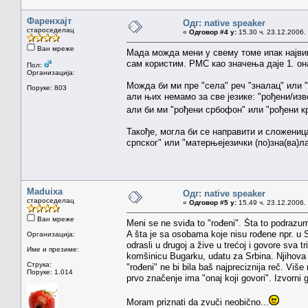
Фаренхајт
Одг: native speaker
староседелац
«
Одговор #4 у:
15.30 ч. 23.12.2006.
Ван мреже
Мада можда мени у свему томе ипак највише
сам користим. РМС као значења даје 1. онај
Пол:
Организација:
Можда би ми пре "села" реч "зналац" или 
Поруке: 803
али њих немамо за све језике: "рођени/из
али би ми "рођени србофон" или "рођени 
Такође, могла би се направити и сложениц
српског" или "матерњејезички (по)зна(ва)ла
Maduixa
Одг: native speaker
староседелац
«
Одговор #5 у:
15.49 ч. 23.12.2006.
Ван мреже
Meni se ne sviđa to "rođeni". Šta to podraz
A šta je sa osobama koje nisu rođene npr. u Srb
Организација:
odrasli u drugoj a žive u trećoj i govore sva t
Име и презиме:
komšinicu Bugarku, udatu za Srbina. Njihova 
Струка:
"rođeni" ne bi bila baš najpreciznija reč. Viš
Поруке: 1.014
prvo značenje ima "onaj koji govori". Izvorni 
Moram priznati da zvuči neobično...