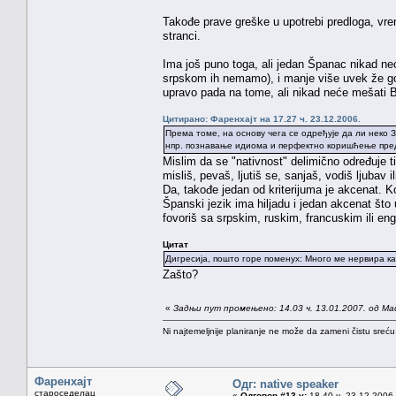
Takođe prave greške u upotrebi predloga, vre
stranci.
Ima još puno toga, ali jedan Španac nikad neć
srpskom ih nemamo), i manje više uvek že govo
upravo pada na tome, ali nikad neće mešati B
Цитирано: Фаренхајт на 17.27 ч. 23.12.2006.
Према томе, на основу чега се одређује да ли неко
нпр. познавање идиома и перфектно коришћење пре
Mislim da se "nativnost" delimično određuje t
misliš, pevaš, ljutiš se, sanjaš, vodiš ljubav 
Da, takođe jedan od kriterijuma je akcenat. K
Španski jezik ima hiljadu i jedan akcenat što
fovoriš sa srpskim, ruskim, francuskim ili e
Цитат
Дигресија, пошто горе поменух: Много ме нервира кад
Zašto?
«
Задњи пут промењено: 14.03 ч. 13.01.2007. од Ma
Ni najtemeljnije planiranje ne može da zameni čistu sreć
Фаренхајт
Одг: native speaker
староседелац
«
Одговор #13 у:
18.40 ч. 23.12.2006.