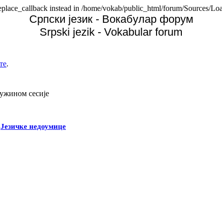
replace_callback instead in /home/vokab/public_html/forum/Sources/Loa
Српски језик - Вокабулар форум
Srpski jezik - Vokabular forum
те
.
дужином сесије
-
Језичке недоумице