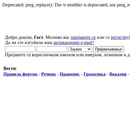
Deprecated: preg_replace(): The /e modifier is deprecated, use preg_
Добро дошли,
Гост
. Молимо вас
пријавите се
или се
региструј
Да ли сте изгубили ваш
активациони e-mail?
Пријавите се корисничким именом или имејлом, лозинком и 
Вести
:
Правила форума
-
Речник
-
Правопис
-
Граматика
-
Вокатив