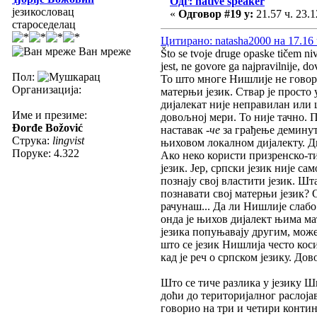
Одг: native speaker
језикословац
«
Одговор #19 у:
21.57 ч. 23.1
староседелац
Цитирано: natasha2000 на 17.16 
Ван мреже
Što se tvoje druge opaske tičem niv
jest, ne govore ga najpravilnije, d
Пол:
То што многе Нишлије не говоре
Организација:
матерњи језик. Ствар је просто
дијалекат није неправилан или 
Име и презиме:
довољној мери. То није тачно. 
Đorđe Božović
наставак
-че
за грађење демину
Струка:
lingvist
њиховом локалном дијалекту. Ди
Поруке: 4.322
Ако неко користи призренско-ти
језик. Јер, српски језик није 
познају свој властити језик. Ш
познавати свој матерњи језик? 
рачунаш... Да ли Нишлије слабо 
онда је њихов дијалект њима ма
језика попуњавају другим, може
што се језик Нишлија често коси
кад је реч о српском језику. До
Што се тиче разлика у језику 
доћи до територијалног раслојав
говорио на три и четири контине