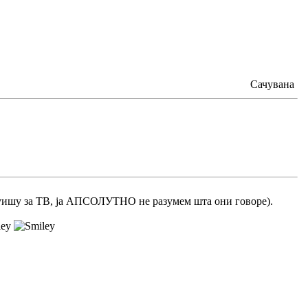
Сачувана
вјуишу за ТВ, ја АПСОЛУТНО не разумем шта они говоре).