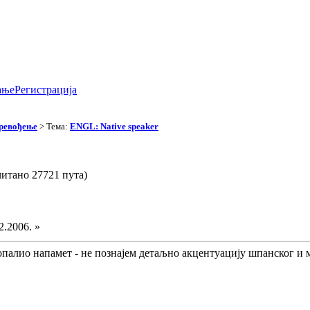
ање
Регистрација
превођење
> Тема:
ENGL: Native speaker
читано 27721 пута)
2.2006. »
палио напамет - не познајем детаљно акцентуацију шпанског и ми