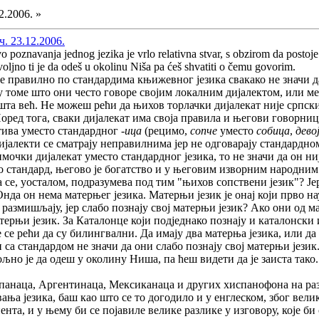
2.2006. »
ч. 23.12.2006.
o poznavanja jednog jezika je vrlo relativna stvar, s obzirom da postoj
ovoljno ti je da odeš u okolinu Niša pa ćeš shvatiti o čemu govorim.
 правилно по стандардима књижевног језика свакако не значи да
 у томе што они често говоре својим локалним дијалектом, или ме
шта већ. Не можеш рећи да њихов торлачки дијалекат није српски 
Поред тога, сваки дијалекат има своја правила и његови говорни
тива уместо стандардног
-ица
(рецимо,
сопче
уместо
собица
,
дево
јалекти се сматрају неправилнима јер не одговарају стандардном 
мочки дијалекат уместо стандардног језика, то не значи да он ни
само стандард, његово је богатство и у његовим изворним народн
та се, уосталом, подразумева под тим "њихов сопствени језик"? Ј
Онда он нема матерњег језика. Матерњи језик је онај који прво н
размишљају, јер слабо познају свој матерњи језик? Ако они од м
терњи језик. За Каталонце који подједнако познају и каталонски 
 се рећи да су билингвални. Да имају два матерња језика, или да
 са стандардом не значи да они слабо познају свој матерњи језик. 
вољно је да одеш у околину Ниша, па ћеш видети да је заиста тако.
Шпанаца, Аргентинаца, Мексиканаца и других хиспанофона на ра
ања језика, баш као што се то догодило и у енглеском, због велике
нта, и у њему би се појавиле велике разлике у изговору, које би 