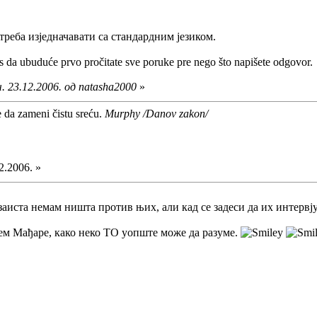
треба изједначавати са стандардним језиком.
 da ubuduće prvo pročitate sve poruke pre nego što napišete odgovor.
. 23.12.2006. од natasha2000
»
e da zameni čistu sreću.
Murphy /Danov zakon/
2.2006. »
(заиста немам ништа против њих, али кад се задеси да их интер
јем Мађаре, како неко ТО уопште може да разуме.