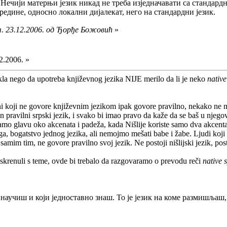
 Нечији матерњи језик никад не треба изједначавати са стандардни
редине, односно локални дијалекат, него на стандардни језик.
ч. 23.12.2006. од Ђорђе Божовић
»
2.2006. »
kla nego da upotreba književnog jezika NIJE merilo da li je neko
nativ
ni koji ne govore književnim jezikom ipak govore pravilno, nekako ne 
n pravilni srpski jezik, i svako bi imao pravo da kaže da se baš u njegov
amo glavu oko akcenata i padeža, kada Nišlije koriste samo dva akcenta 
ga, bogatstvo jednog jezika, ali nemojmo mešati babe i žabe. Ljudi koji 
samim tim, ne govore pravilno svoj jezik. Ne postoji nišlijski jezik, pos
skrenuli s teme, ovde bi trebalo da razgovaramo o prevodu reči
native 
 научиш и који једноставно знаш. То је језик на коме размишљаш,