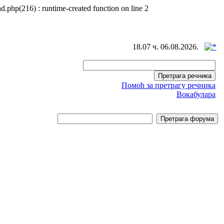
d.php(216) : runtime-created function on line 2
18.07 ч. 06.08.2026.
Помоћ за претрагу речника
Вокабулара