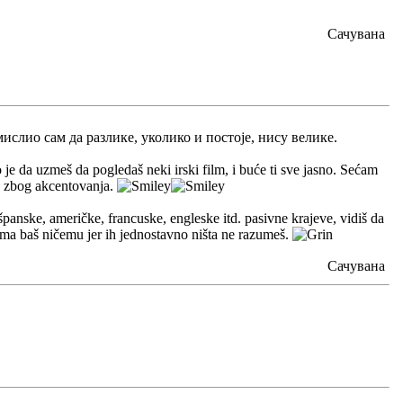
Сачувана
слио сам да разлике, уколико и постоје, нису велике.
 je da uzmeš da pogledaš neki irski film, i buće ti sve jasno. Sećam
 - zbog akcentovanja.
anske, američke, francuske, engleske itd. pasivne krajeve, vidiš da
i ama baš ničemu jer ih jednostavno ništa ne razumeš.
Сачувана