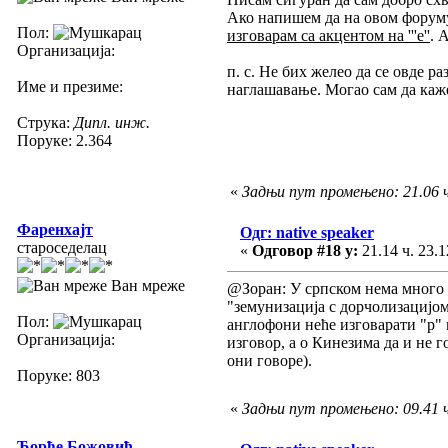
Ако напишем да на овом форум
Пол:
изговарам са акцентом на '''е''
. 
Организација:
п. с. Не бих желео да се овде р
Име и презиме:
наглашавање. Могао сам да каж
Струка:
Дипл. инж.
Поруке: 2.364
«
Задњи пут промењено: 21.06 ч
Фаренхајт
Одг: native speaker
староседелац
«
Одговор #18 у:
21.14 ч. 23.1
Ван мреже
@Зоран: У српском нема много п
"земунизација с дорчолизацијо
Пол:
англофони неће изговарати "р" 
Организација:
изговор, а о Кинезима да и не 
они говоре).
Поруке: 803
«
Задњи пут промењено: 09.41 ч. 
Ђорђе Божовић