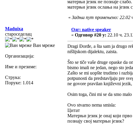
матерњи језик не познаје слабо.
матерњи језик ослања на језик с
«
Задњи пут промењено: 22.02 
Maduixa
Одг: native speaker
староседелац
«
Одговор #20 у:
22.10 ч. 23.1
Ван мреже
Dragi Đorđe, a šta sam ja drugo re
nišlijskom dijalektu, zaista.
Организација:
Što se tiče vaše druge opaske da o
Име и презиме:
bismo imali ne jedan, nego sto jeda
Zašto se mi uopšte trudimo i razbij
Струка:
potpunosti da predstavljaju pre sve
Поруке: 1.014
ne govore pravilan književni jezik, 
Osim toga, čini mi se da smo malo 
Ovo stvarno nema smisla:
Цитат
Матерњи језик је онај који прво
познају свој матерњи језик?