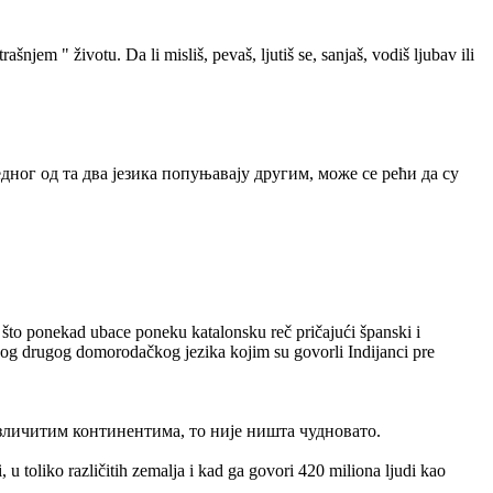
njem " životu. Da li misliš, pevaš, ljutiš se, sanjaš, vodiš ljubav ili
дног од та два језика попуњавају другим, може се рећи да су
što ponekad ubace poneku katalonsku reč pričajući španski i
og drugog domorodačkog jezika kojim su govorli Indijanci pre
зличитим континентима, то није ништа чудновато.
, u toliko različitih zemalja i kad ga govori 420 miliona ljudi kao