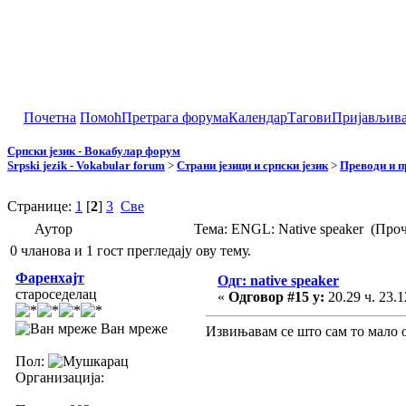
Почетна
Помоћ
Претрага форума
Календар
Тагови
Пријављив
Српски језик - Вокабулар форум
Srpski jezik - Vokabular forum
>
Страни језици и српски језик
>
Преводи и 
Странице:
1
[
2
]
3
Све
Аутор
Тема: ENGL: Native speaker (Про
0 чланова и 1 гост прегледају ову тему.
Фаренхајт
Одг: native speaker
староседелац
«
Одговор #15 у:
20.29 ч. 23.1
Ван мреже
Извињавам се што сам то мало о
Пол:
Организација: