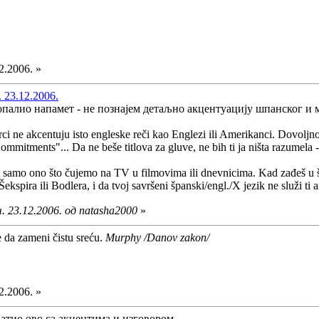
2.2006. »
 23.12.2006.
палио напамет - не познајем детаљно акцентуацију шпанског и ми
Irci ne akcentuju isto engleske reči kao Englezi ili Amerikanci. Dovoljno
ommitments"... Da ne beše titlova za gluve, ne bih ti ja ništa razumela
 samo ono što čujemo na TV u filmovima ili dnevnicima. Kad zađeš u šp
ekspira ili Bodlera, i da tvoj savršeni španski/engl./X jezik ne služi t
. 23.12.2006. од natasha2000
»
e da zameni čistu sreću.
Murphy /Danov zakon/
2.2006. »
атио ово са акцентима и изговором.