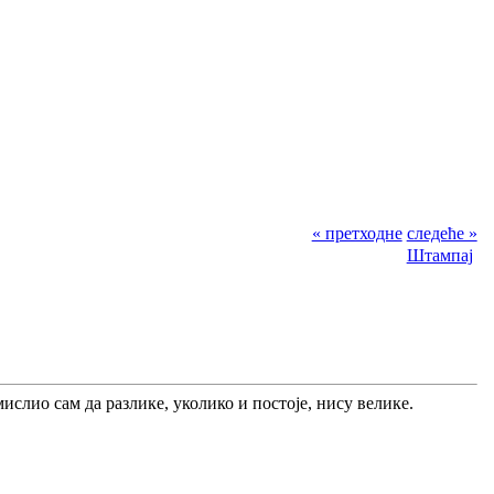
« претходне
следеће »
Штампај
слио сам да разлике, уколико и постоје, нису велике.