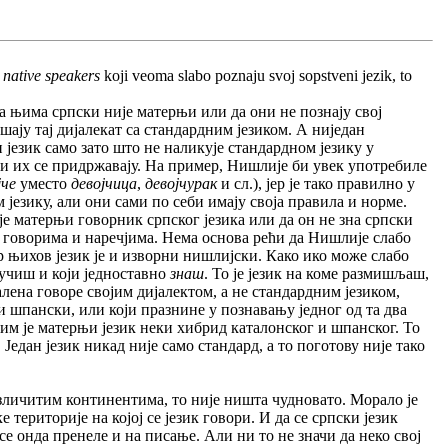
e
native speakers
koji veoma slabo poznaju svoj sopstveni jezik, to
 њима српски није матерњи или да они не познају свој
шају тај дијалекат са стандардним језиком. А ниједан
језик само зато што не наликује стандардном језику у
ци их се придржавају. На пример, Нишлије би увек употребиле
јче
уместо
девојчица
,
девојчурак
и сл.), јер је тако правилно у
језику, али они сами по себи имају своја правила и норме.
је матерњи говорник српског језика или да он не зна српски
им говорима и наречјима. Нема основа рећи да Нишлије слабо
ер њихов језик је и изворни нишлијски. Како ико може слабо
аучиш и који једноставно
знаш
. То је језик на коме размишљаш,
алена говоре својим дијалектом, а не стандардним језиком,
и шпански, или који празнине у познавању једног од та два
 им је матерњи језик неки хибрид каталонског и шпанског. То
Један језик никад није само стандард, а то поготову није тако
зличитим континентима, то није ништа чудновато. Морало је
 територије на којој се језик говори. И да се српски језик
се онда пренеле и на писање. Али ни то не значи да неко свој