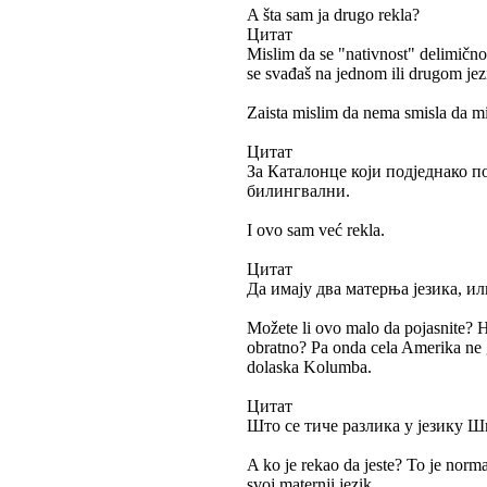
A šta sam ja drugo rekla?
Цитат
Mislim da se "nativnost" delimično 
se svađaš na jednom ili drugom jez
Zaista mislim da nema smisla da mi 
Цитат
За Каталонце који подједнако п
билингвални.
I ovo sam već rekla.
Цитат
Да имају два матерња језика, и
Možete li ovo malo da pojasnite? 
obratno? Pa onda cela Amerika ne 
dolaska Kolumba.
Цитат
Што се тиче разлика у језику 
A ko je rekao da jeste? To je normal
svoj maternji jezik.