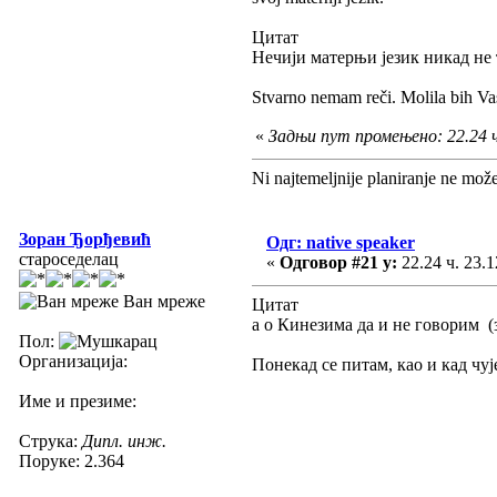
Цитат
Нечији матерњи језик никад не 
Stvarno nemam reči. Molila bih Vas
«
Задњи пут промењено: 22.24 ч
Ni najtemeljnije planiranje ne mož
Зоран Ђорђевић
Одг: native speaker
староседелац
«
Одговор #21 у:
22.24 ч. 23.1
Ван мреже
Цитат
а о Кинезима да и не говорим 
Пол:
Организација:
Понекад се питам, као и кад чу
Име и презиме:
Струка:
Дипл. инж.
Поруке: 2.364