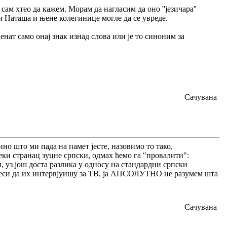
ам хтео да кажем. Морам да нагласим да оно ''језичара''
а би Наташа и њене колегинице могле да се увреде.
ценат само онај знак изнад слова или је то синоним за
Сачувана
но што ми пада на памет јесте, назовимо то тако,
еки странац зуцне српски, одмах ћемо га "провалити":
, уз још доста разлика у односу на стандардни српски
адеси да их интервјуишу за ТВ, ја АПСОЛУТНО не разумем шта
Сачувана