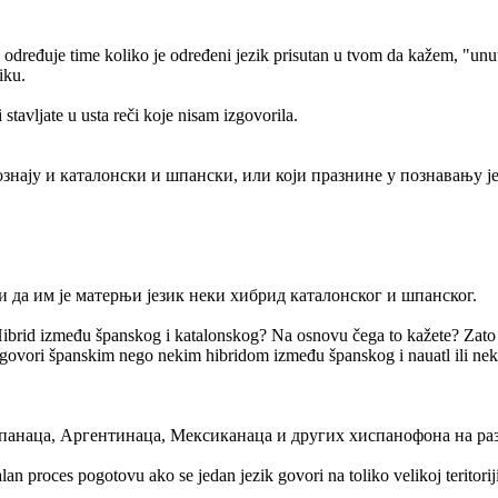
određuje time koliko je određeni jezik prisutan u tvom da kažem, "unutraš
iku.
stavljate u usta reči koje nisam izgovorila.
ознају и каталонски и шпански, или који празнине у познавању је
ли да им је матерњи језик неки хибрид каталонског и шпанског.
Hibrid između španskog i katalonskog? Na osnovu čega to kažete? Zato 
govori španskim nego nekim hibridom između španskog i nauatl ili nek
Шпанаца, Аргентинаца, Мексиканаца и других хиспанофона на ра
an proces pogotovu ako se jedan jezik govori na toliko velikoj teritoriji