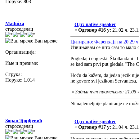
Поруке: 803
Maduixa
Одг: native speaker
староседелац
«
Одговор #16 у:
21.02 ч. 23.1
Ван мреже
Цитирано: Фаренхајт на 20.29 ч.
Извињавам се што сам то мало о
Организација:
Pogledaj i engleski. Škotlanđani i 
Име и презиме:
se kad sam prvi put gledala "The C
Струка:
Hoću da kažem, da jedan jezik nije
Поруке: 1.014
ne govore svi jezikom Servantesa, Š
«
Задњи пут промењено: 21.05 ч
Ni najtemeljnije planiranje ne mož
Зоран Ђорђевић
Одг: native speaker
староседелац
«
Одговор #17 у:
21.04 ч. 23.1
Ван мреже
Нисам сигуран да сам добро схв