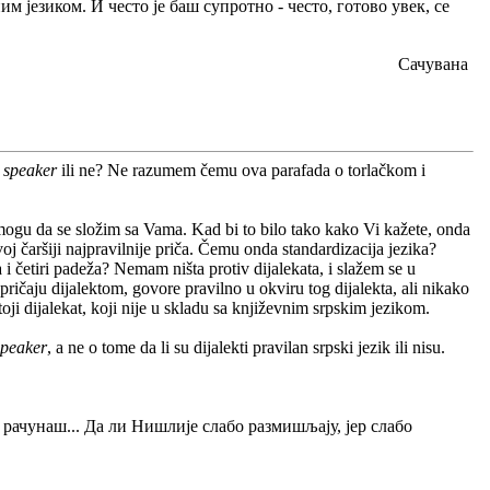
м језиком. И често је баш супротно - често, готово увек, се
Сачувана
e speaker
ili ne? Ne razumem čemu ova parafada o torlačkom i
mogu da se složim sa Vama. Kad bi to bilo tako kako Vi kažete, onda
oj čaršiji najpravilnije priča. Čemu onda standardizacija jezika?
i četiri padeža? Nemam ništa protiv dijalekata, i slažem se u
pričaju dijalektom, govore pravilno u okviru tog dijalekta, ali nikako
toji dijalekat, koji nije u skladu sa književnim srpskim jezikom.
speaker
, a ne o tome da li su dijalekti pravilan srpski jezik ili nisu.
 рачунаш... Да ли Нишлије слабо размишљају, јер слабо