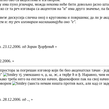
у има пуно
језичара
, можда некима неће бити довољно јасно шта с
Ако се та реч изговара са акцентом на ''и'' има друго значење, п
азвезе дискусија слична оној о круговима и површима; да ли је ак
ем и:
ту реч изговарам наглашавајући оно ''е''.
. 23.12.2006. од Зоран Ђорђевић
»
2.2006. »
ростора за погрешан изговор који би био акценатски тачан - једи
м"
тј. умекшано
ч
,
џ
,
ш
,
ж
, а тврђе
ћ
и
ђ
. Наравно, чим н
како треба него на енглески начин, франкофони пак на свој начин
говорим
(заиста немам ништа против њих, али кад се з
28.12.2006. од ..,
»