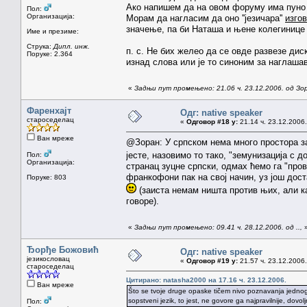
Ако напишем да на овом форуму има пун
Пол:
Организација:
Морам да нагласим да оно ''језичара''
изгов
значење, па би Наташа и њене колегинице
Име и презиме:
Струка:
Дипл. инж.
п. с. Не бих желео да се овде развезе дис
Поруке: 2.364
изнад слова или је то синоним за наглаш
«
Задњи пут промењено: 21.06 ч. 23.12.2006. од З
Фаренхајт
Одг: native speaker
староседелац
«
Одговор #18 у:
21.14 ч. 23.12.2006.
Ван мреже
@Зоран: У српском нема много простора за
јесте, назовимо то тако, "земунизација с 
Пол:
Организација:
странац зуцне српски, одмах ћемо га "пров
франкофони пак на свој начин, уз још дост
Поруке: 803
(заиста немам ништа против њих, али к
говоре).
«
Задњи пут промењено: 09.41 ч. 28.12.2006. од ..,
Ђорђе Божовић
Одг: native speaker
језикословац
«
Одговор #19 у:
21.57 ч. 23.12.2006.
староседелац
Цитирано: natasha2000 на 17.16 ч. 23.12.2006.
Ван мреже
Što se tvoje druge opaske tičem nivo poznavanja jednog j
sopstveni jezik, to jest, ne govore ga najpravilnije, dovo
Пол: