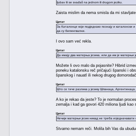
ljubav ili se svađaš na jednom ili drugom jeziku.
Zaista mislim da nema smisla da mi stavljate 
Цитат
За Каталонце који подједнако познају и каталонски и
да су билингвални.
I ovo sam već rekla.
Цитат
Да имају два матерња језика, или да им је матерњи ј
Možete li ovo malo da pojasnite? Hibrid izm
poneku katalonsku reč pričajući španski i o
španskog i nauatl ili nekog drugog domorodač
Цитат
Што се тиче разлика у језику Шпанаца, Аргентинаца
A ko je rekao da jeste? To je normalan proces po
zemalja i kad ga govori 420 miliona ljudi kao s
Цитат
Нечији матерњи језик никад не треба изједначавати 
Stvarno nemam reči. Molila bih Vas da ubuduć