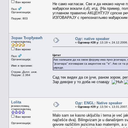
Ван мреже
Не само нагласак. Све и да некако науче 
мађарски вокали
ó
,
é
); итд. (На пример, по
Пол:
Организација:
углавном правилно АКЦЕНТУЈУ српске речи 
ИЗГОВАРАЈУ с препознатљиво мађарски
Поруке: 803
Зоран Ђорђевић
Одг: native speaker
староседелац
«
Одговор #28 у:
13.19 ч. 24.12.2006.
Ван мреже
Цитат
Пол:
Организација:
Ако напишем да на овом форуму има пуно језичара,
''језичара'' изговарам са акцентом на '''е''. Ако се 
Име и презиме:
увреде.
Струка:
Дипл. инж.
Поруке: 2.364
Сад тек видех да се јуче, раном зором, реги
Зар девојке у то доба не спавају
Lolita
Одг: ENGL: Native speaker
језикословац
«
Одговор #29 у:
13.54 ч. 13.01.2007.
староседелац
Malo sam se kasno uključila i tema je već jak
Ван мреже
najčešće dva). Bilingvizam je u današnjem svet
Организација:
govore različitim jezicima kao maternjim, a u k