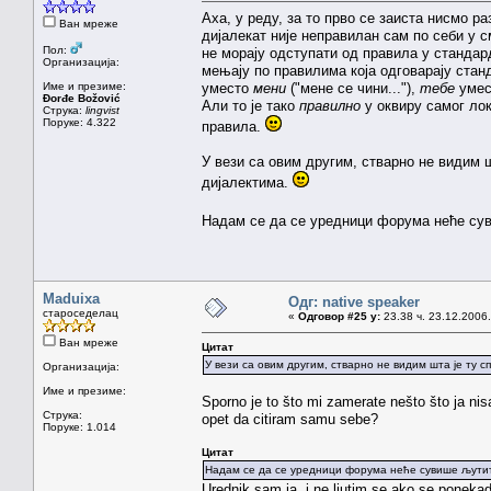
Аха, у реду, за то прво се заиста нисмо 
Ван мреже
дијалекат није неправилан сам по себи у с
Пол:
не морају одступати од правила у стандар
Организација:
мењају по правилима која одговарају стан
Име и презиме:
уместо
мени
("мене се чини..."),
тебе
уме
Đorđe Božović
Али то је тако
правилно
у оквиру самог лок
Струка:
lingvist
Поруке: 4.322
правила.
У вези са овим другим, стварно не видим шт
дијалектима.
Надам се да се уредници форума неће сув
Maduixa
Одг: native speaker
староседелац
«
Одговор #25 у:
23.38 ч. 23.12.2006.
Ван мреже
Цитат
У вези са овим другим, стварно не видим шта је ту сп
Организација:
Име и презиме:
Sporno je to što mi zamerate nešto što ja nisa
Струка:
opet da citiram samu sebe?
Поруке: 1.014
Цитат
Надам се да се уредници форума неће сувише љутит
Urednik sam ja, i ne ljutim se ako se poneka