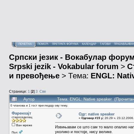
ПОЧЕТНА
ПОМОЋ
ПРЕТРАГА ФОРУМА
КАЛЕНДАР
ТАГОВИ
ПРИЈАВЉИВА
Српски језик - Вокабулар фору
Srpski jezik - Vokabular forum
>
С
и превођење
> Тема:
ENGL: Nati
Странице:
1
[
2
]
3
Све
Аутор
Тема: ENGL: Native speaker (Прочитан
0 чланова и 1 гост прегледају ову тему.
Фаренхајт
Одг: native speaker
староседелац
«
Одговор #15 у:
20.29 ч. 23.12.2006.
Ван мреже
Извињавам се што сам то мало опалио нап
уколико и постоје, нису велике.
Пол: