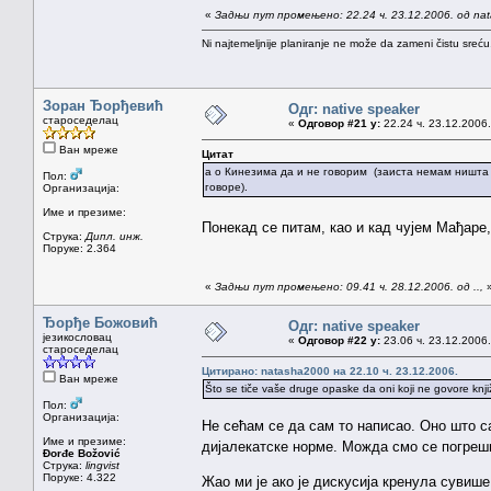
«
Задњи пут промењено: 22.24 ч. 23.12.2006. од na
Ni najtemeljnije planiranje ne može da zameni čistu sreć
Зоран Ђорђевић
Одг: native speaker
староседелац
«
Одговор #21 у:
22.24 ч. 23.12.2006.
Ван мреже
Цитат
а о Кинезима да и не говорим (заиста немам ништа 
Пол:
говоре).
Организација:
Име и презиме:
Понекад се питам, као и кад чујем Мађаре
Струка:
Дипл. инж.
Поруке: 2.364
«
Задњи пут промењено: 09.41 ч. 28.12.2006. од ..,
Ђорђе Божовић
Одг: native speaker
језикословац
«
Одговор #22 у:
23.06 ч. 23.12.2006.
староседелац
Цитирано: natasha2000 на 22.10 ч. 23.12.2006.
Ван мреже
Što se tiče vaše druge opaske da oni koji ne govore kn
Пол:
Организација:
Не сећам се да сам то написао. Оно што са
Име и презиме:
дијалекатске норме. Можда смо се погре
Đorđe Božović
Струка:
lingvist
Поруке: 4.322
Жао ми је ако је дискусија кренула сувише