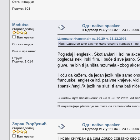
Организација:
Поруке: 803
Maduixa
Одг: native speaker
староседелац
«
Одговор #16 у:
21.02 ч. 23.12.2006.
Ван мреже
Цитирано: Фаренхајт на 20.29 ч. 23.12.2006.
Извињавам се што сам то мало опалио напамет - не п
Организација:
Име и презиме:
Pogledaj i engleski. Škotlanđani i Irci ne akc
Струка:
pogledaš neki irski film, i buće ti sve jasno
Поруке: 1.014
gluve, ne bih ti ja ništa razumela - zbog akc
Hoću da kažem, da jedan jezik nije samo ono
francuske, engleske itd. pasivne krajeve, vidi
španski/engl./X jezik ne služi ti ama baš ni
«
Задњи пут промењено: 21.05 ч. 23.12.2006. од na
Ni najtemeljnije planiranje ne može da zameni čistu sreć
Зоран Ђорђевић
Одг: native speaker
староседелац
«
Одговор #17 у:
21.04 ч. 23.12.2006.
Ван мреже
Нисам сигуран да сам добро схватио ово с