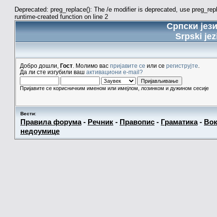
Deprecated: preg_replace(): The /e modifier is deprecated, use preg_re
runtime-created function on line 2
Српски јез
Srpski jez
Добро дошли,
Гост
. Молимо вас
пријавите се
или се
региструјте
.
Да ли сте изгубили ваш
активациони e-mail?
Пријавите се корисничким именом или имејлом, лозинком и дужином сесије
Вести
:
Правила форума
-
Речник
-
Правопис
-
Граматика
-
Вок
недоумице