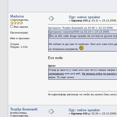
Maduixa
Одг: native speaker
староседелац
«
Одговор #23 у:
23.11 ч. 23.12.2006.
Ван мреже
Цитирано: Ђорђе Божовић на 23.06 ч. 23.12.2006.
Цитирано: natasha2000 на 22.10 ч. 23.12.2006.
Организација:
Što se tiče vaše druge opaske da oni koji ne govore kn
Име и презиме:
Струка:
Не сећам се да сам то написао. Оно што сам хтео да
Поруке: 1.014
се погрешно разумели.
Evo ovde:
Цитат
Ствар је просто у томе што они често говоре својим
неправилан
или шта већ.
Не можеш рећи да њихов то
мери. То није тачно.
Ni najtemeljnije planiranje ne može da zameni čistu sreć
Ђорђе Божовић
Одг: native speaker
језикословац
«
Одговор #24 у:
23.26 ч. 23.12.2006.
староседелац