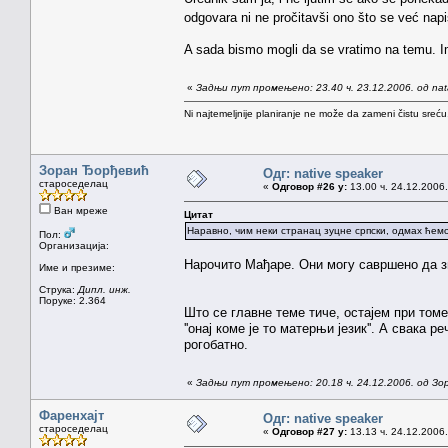
odgovara ni ne pročitavši ono što se već nap
A sada bismo mogli da se vratimo na temu. Im
«
Задњи пут промењено: 23.40 ч. 23.12.2006. од na
Ni najtemeljnije planiranje ne može da zameni čistu sreć
Зоран Ђорђевић
Одг: native speaker
староседелац
«
Одговор #26 у:
13.00 ч. 24.12.2006.
Ван мреже
Цитат
Наравно, чим неки странац зуцне српски, одмах ћемо 
Пол:
Организација:
Нарочито Мађаре. Они могу савршено да зна
Име и презиме:
Струка:
Дипл. инж.
Поруке: 2.364
Што се главне теме тиче, остајем при томе
''онај коме је то матерњи језик''. А свака 
рогобатно.
«
Задњи пут промењено: 20.18 ч. 24.12.2006. од З
Фаренхајт
Одг: native speaker
староседелац
«
Одговор #27 у:
13.13 ч. 24.12.2006.