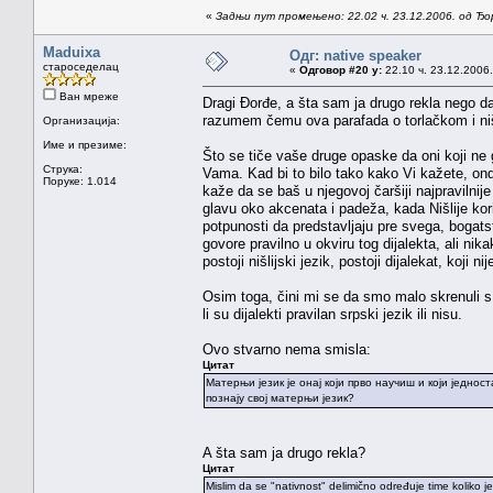
«
Задњи пут промењено: 22.02 ч. 23.12.2006. од Ђ
Maduixa
Одг: native speaker
староседелац
«
Одговор #20 у:
22.10 ч. 23.12.2006.
Ван мреже
Dragi Đorđe, a šta sam ja drugo rekla nego da
razumem čemu ova parafada o torlačkom i nišl
Организација:
Име и презиме:
Što se tiče vaše druge opaske da oni koji ne
Струка:
Vama. Kad bi to bilo tako kako Vi kažete, ond
Поруке: 1.014
kaže da se baš u njegovoj čaršiji najpravilni
glavu oko akcenata i padeža, kada Nišlije kor
potpunosti da predstavljaju pre svega, bogatst
govore pravilno u okviru tog dijalekta, ali ni
postoji nišlijski jezik, postoji dijalekat, koji
Osim toga, čini mi se da smo malo skrenuli s
li su dijalekti pravilan srpski jezik ili nisu.
Ovo stvarno nema smisla:
Цитат
Матерњи језик је онај који прво научиш и који једно
познају свој матерњи језик?
A šta sam ja drugo rekla?
Цитат
Mislim da se "nativnost" delimično određuje time koliko je