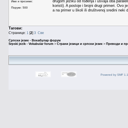
drugom jeziku od rođenja i usvaja oba parale
Име и презиме:
koristi). A postoje i brojni drugi primeri. Ovo 
Поруке: 500
a na primer u školi ili društvenoj sredini neki 
Тагови:
Странице:
1
[
2
]
3
Све
Српски језик - Вокабулар форум
Srpski jezik - Vokabular forum
>
Страни језици и српски језик
>
Преводи и п
Powered by SMF 1.