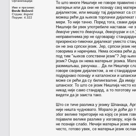
Организација:
То што многе Нишлије не говоре правилно 
матерњи или да они не познају свој матерњ
Име и презиме:
Đorđe Božović
дијалектом, или мешају тај дијалекат са с
Струка:
lingvist
можеш рећи да њихов торлачки дијалекат н
Поруке: 4.322
мери. То није тачно. Поред тога, сваки ди
Нишлије би увек употребиле наставак
-че
з
девојче
уместо
девојчица
,
девојчурак
и сл.
неправилнима јер не одговарају стандардно
призренско-тимочки дијалекат уместо станд
он не зна српски језик. Јер, српски језик
говорима и наречјима. Нема основа рећи д
под тим "њихов сопствени језик"? Јер њихо
језик? Онда он нема матерњег језика. Мате
размишљаш, рачунаш... Да ли Нишлије слаб
говоре својим дијалектом, а не стандардни
подједнако познају и каталонски и шпански
може се рећи да су билингвални. Да имају 
шпанског. То што се језик Нишлија често к
никад није само стандард, а то поготову н
видети да је заиста тако.
Што се тиче разлика у језику Шпанаца, Ар
није ништа чудновато. Морало је доћи до т
због велике територије на којој се језик го
појавиле велике разлике у изговору, које 
не познаје слабо. Нечији матерњи језик ни
често, готово увек, се матерњи језик осла