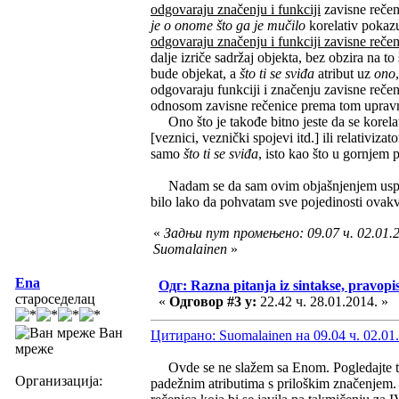
odgovaraju značenju i funkciji
zavisne rečen
je o onome što ga je mučilo
korelativ pokazu
odgovaraju značenju i funkciji zavisne rečen
dalje izriče sadržaj objekta, bez obzira na t
bude objekat, a
što ti se sviđa
atribut uz
ono
odgovaraju funkciji i značenju zavisne reče
odnosom zavisne rečenice prema tom upravnom
Ono što je takođe bitno jeste da se korelati
[veznici, veznički spojevi itd.] ili relativiza
samo
što ti se sviđa
, isto kao što u gornjem 
Nadam se da sam ovim objašnjenjem uspeo r
bilo lako da pohvatam sve pojedinosti ovakv
«
Задњи пут промењено: 09.07 ч. 02.01.2
Suomalainen
»
Ena
Одг: Razna pitanja iz sintakse, pravopis
староседелац
«
Одговор #3 у:
22.42 ч. 28.01.2014. »
Ван
Цитирано: Suomalainen на 09.04 ч. 02.01
мреже
Ovde se ne slažem sa Enom. Pogledajte tačk
Организација:
padežnim atributima s priloškim značenjem. 