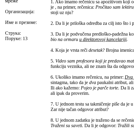
мреже
1. Ako imamo rečenicu sa apozitivom koji od
je , na primer, rečenica:
Pročitao sam lektiru
Организација:
stoji uz nju?
Име и презиме:
2. Da li je priloška odredba za cilj isto što
Струка:
3. Da li je podvučena predloško-padežna kons
Поруке: 13
bio na ormaru
u direktorovoj kancelariji
.
4. Koja je vrsta reči
desetak
? Brojna imenic
5.
Video sam profesora koji je predavao ma
funkciju veznika, ali ne znam šta da odgovo
6. Ukoliko imamo rečenicu, na primer:
Dva
sintagma, tako da je
dva
paukalni atribut, a
Ili ako kažemo:
Pojeo je parče torte.
Da li z
ali ipak da proverim.
7. U jednom testu sa takmičenje piše da je u
Zar nije tačan odgovor atribut?
8. U jednom zadatku je traženo da se rečeni
Traženi su saveti
. Da li je odgovor:
Tražili s