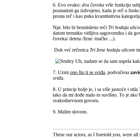
6. Evo ovako:
dva čoveka
vrše funkciju subj
posmatrati ga izdvojeno, kada je reč o funkc
prosta reč i kao puka kvantitativna kategorij
Npr. bilo bi besmisleno reći
Tri hodaju ulic
datom trenutku vidljiva sagovorniku i da gov
čoveka/ deteta /žene /mačke ...).
Dok već rečenica
Tri žene hodaju ulicom
im
Uh, nadam se da sam uspela kak
7. Uzmi
ono što ti se sviđa
, podvučena
zavi
sviđa
.
8. U princip bolje je, i sa više jasnoće i stila
tako da mi dođe malo to suvišno. To je ako b
svakodnevnom govoru.
9. Malim slovom.
These our actors, as I foretold you, were all sp