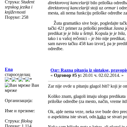
Струка:
Student
direktorovoj kancelariji
bilo priloška odredb
srpskog jezika i
direktorovoj kancelariji
stoji uz
ormar
i odre
književnosti
mesta, ali nema funkciju priloške odredbe z
Поруке: 258
Žuta gramatiko sive boje, pogledajte tač
tački
421
primer za priloški predikat
Jasna je
predikat je
je bila u šetnji
. Kopula je
je bila
,
tako i u vašoj rečenici –
je bio
nije predikat,
sam naveo tačku 458 kao izvor], pa je predi
odredbe.
Ena
Одг: Razna pitanja iz sintakse, pravopis
староседелац
«
Одговор #5 у:
20.01 ч. 02.02.2014. »
Ван
Zar nije ovde u pitanju glagol
biti
? koji je 
мреже
Koliko znam, glagoli imaju ulogu predikata u
Организација:
priloške odredbe (za mesto, način, vreme itd.
Име и презиме:
Ok, ajde nema veze, neka sve bude deo predi
o aspektima iste stvari, odn.
kako
se stvari p
Струка:
filolog
Поруке: 1.114
Neka sam hiljadu puta u krivu, ali glagol je 