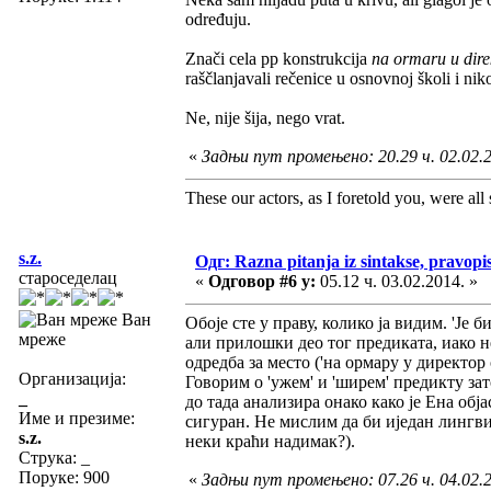
određuju.
Znači cela pp konstrukcija
na ormaru u direk
raščlanjavali rečenice u osnovnoj školi i nik
Ne, nije šija, nego vrat.
«
Задњи пут промењено: 20.29 ч. 02.02.
These our actors, as I foretold you, were all sp
s.z.
Одг: Razna pitanja iz sintakse, pravopis
староседелац
«
Одговор #6 у:
05.12 ч. 03.02.2014. »
Ван
Обоје сте у праву, колико ја видим. 'Је
мреже
али прилошки део тог предиката, иако н
одредба за место ('на ормару у директор о
Организација:
Говорим о 'ужем' и 'ширем' предикту зат
_
до тада анализира онако како је Ена обј
Име и презиме:
сигуран. Не мислим да би иједан лингв
s.z.
неки краћи надимак?).
Струка:
_
Поруке: 900
«
Задњи пут промењено: 07.26 ч. 04.02.20