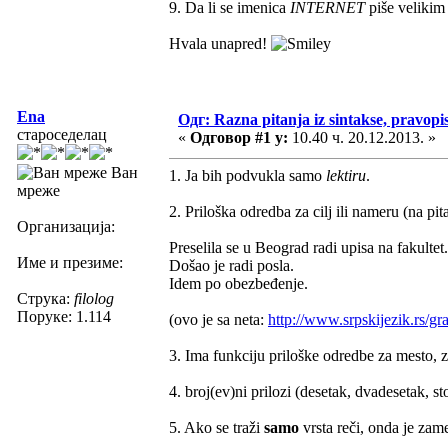
9. Da li se imenica
INTERNET
piše velikim
Hvala unapred!
Ena
Одг: Razna pitanja iz sintakse, pravopis
староседелац
«
Одговор #1 у:
10.40 ч. 20.12.2013. »
Ван
1. Ja bih podvukla samo
lektiru
.
мреже
2. Priloška odredba za cilj ili nameru (na p
Организација:
Preselila se u Beograd radi upisa na fakultet.
Име и презиме:
Došao je radi posla.
Idem po obezbeđenje.
Струка:
filolog
Поруке: 1.114
(ovo je sa neta:
http://www.srpskijezik.rs/gr
3. Ima funkciju priloške odredbe za mesto, 
4. broj(ev)ni prilozi (desetak, dvadesetak, st
5. Ako se traži
samo
vrsta reči, onda je zam