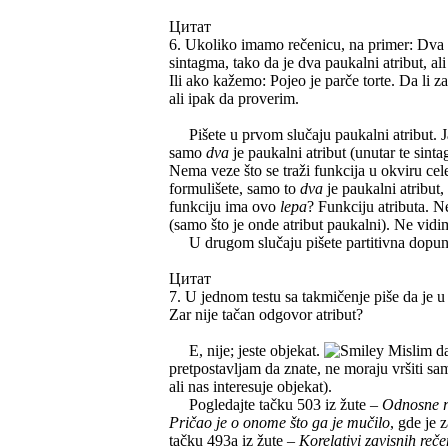
Цитат
6. Ukoliko imamo rečenicu, na primer: Dva 
sintagma, tako da je dva paukalni atribut, al
Ili ako kažemo: Pojeo je parče torte. Da li za
ali ipak da proverim.
Pišete u prvom slučaju paukalni atribut. J
samo
dva
je paukalni atribut (unutar te sint
Nema veze što se traži funkcija u okviru cel
formulišete, samo to
dva
je paukalni atribut,
funkciju ima ovo
lepa
? Funkciju atributa. N
(samo što je onde atribut paukalni). Ne vidi
U drugom slučaju pišete partitivna dopuna
Цитат
7. U jednom testu sa takmičenje piše da je u
Zar nije tačan odgovor atribut?
E, nije; jeste objekat.
Mislim da 
pretpostavljam da znate, ne moraju vršiti sam
ali nas interesuje objekat).
Pogledajte tačku 503 iz žute –
Odnosne r
Pričao je o onome što ga je mučilo
, gde je 
tačku 493a iz žute –
Korelativi zavisnih reč