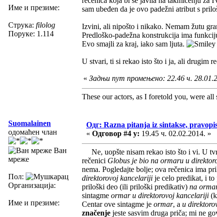
rečenica koja bi se javila na takmičenju za 
Име и презиме:
sam ubeđen da je ovo padežni atribut s pri
Струка:
filolog
Izvini, ali nipošto i nikako. Nemam žutu g
Поруке: 1.114
Predloško-padežna konstrukcija ima funkciju
Evo smajli za kraj, iako sam ljuta.
U stvari, ti si rekao isto što i ja, ali drug
«
Задњи пут промењено: 22.46 ч. 28.01.
These our actors, as I foretold you, were all sp
Suomalainen
Одг: Razna pitanja iz sintakse, pravopis
одомаћен члан
«
Одговор #4 у:
19.45 ч. 02.02.2014. »
Ван
Ne, uopšte nisam rekao isto što i vi. U tvr
мреже
rečenici
Globus je bio na ormaru u direktoro
nema. Pogledajte bolje; ova rečenica ima pri
Пол:
direktorovoj kancelariji
je celo predikat, i t
Организација:
priloški deo (ili priloški predikativ)
na ormar
sintagme
ormar u direktorovoj kancelariji
(k
Име и презиме:
Centar ove sintagme je
ormar
, a
u direktoro
značenje
jeste sasvim druga priča; mi ne go