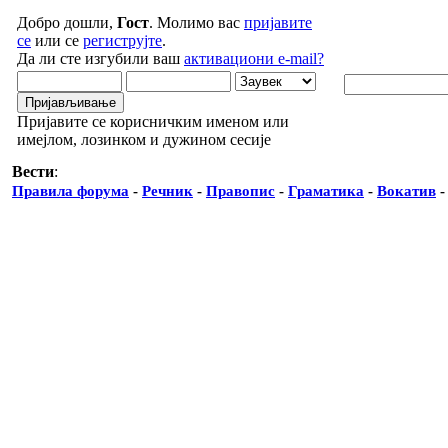
Добро дошли,
Гост
. Молимо вас
пријавите
се
или се
региструјте
.
Да ли сте изгубили ваш
активациони e-mail?
Пријавите се корисничким именом или
имејлом, лозинком и дужином сесије
Вести
:
Правила форума
-
Речник
-
Правопис
-
Граматика
-
Вокатив