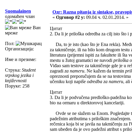
Suomalainen
Одг: Razna pitanja iz sintakse, pravopis
одомаћен члан
«
Одговор #2 у:
09.04 ч. 02.01.2014. »
Ван
Цитат
мреже
2. Da li je priloška odredba za cilj isto što
Пол:
Da, to je isto (kao što je Ena rekla). Međ
Организација:
za takmičenje, ili na bilo kom drugom testu
literatura (prijemni ispiti za fakultete ili št
Име и презиме:
mestu u žutoj gramatici ne navodi
priloška 
Viđao sam testove za takmičenje gde je u re
Струка:
Student
zagradi
za nameru
. Ne kažem da termin
pri
srpskog jezika i
opreznosti preporučujem da se na testovima
književnosti
učeniku koji napiše
odredba za nameru
, al
Поруке: 258
Цитат
3. Da li je podvučena predloško-padežna kons
bio na ormaru u direktorovoj kancelariji.
Ovde se ne slažem sa Enom. Pogledajte tačk
padežnim atributima s priloškim značenjem. 
rečenica koja bi se javila na takmičenju za 
sam ubeđen da je ovo padežni atribut s pri