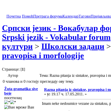
Почетна
Помоћ
Претрага форума
Календар
Тагови
Пријављив
Српски језик - Вокабулар ф
Srpski jezik - Vokabular forum
култури
>
Школски задаци
>
pravopisa i morfologije
Странице: [
1
]
Аутор
Тема: Razna pitanja iz sintakse, pravopisa 
0 чланова и 0 гостију прегледају ову тему.
Žuta gramatika sive
Razna pitanja iz sintakse, pravopisa i m
boje
«
у:
19.17 ч. 17.05.2011. »
посетилац
Imam neke nedoumice vezane za sintaksu, p
Ван