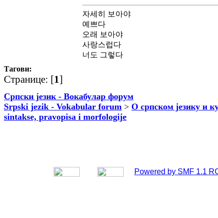
자세히 보아야
예쁘다
오래 보아야
사랑스럽다
너도 그렇다
Тагови:
Странице: [
1
]
Српски језик - Вокабулар форум
Srpski jezik - Vokabular forum
>
О српском језику и к
sintakse, pravopisa i morfologije
Powered by SMF 1.1 R