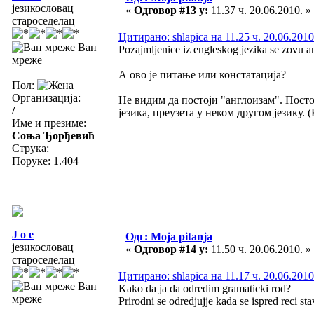
језикословац
«
Одговор #13 у:
11.37 ч. 20.06.2010. »
староседелац
Цитирано: shlapica на 11.25 ч. 20.06.2010
Ван
Pozajmljenice iz engleskog jezika se zovu a
мреже
А ово је питање или констатација?
Пол:
Организација:
Не видим да постоји "англоизам". Посто
/
језика, преузета у неком другом језику. 
Име и презиме:
Соња Ђорђевић
Струка:
Поруке: 1.404
J o e
Одг: Moja pitanja
језикословац
«
Одговор #14 у:
11.50 ч. 20.06.2010. »
староседелац
Цитирано: shlapica на 11.17 ч. 20.06.2010
Ван
Kako da ja da odredim gramaticki rod?
мреже
Prirodni se odredjujje kada se ispred reci s