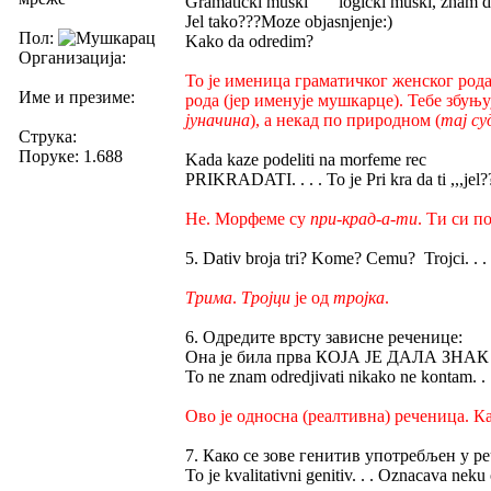
Gramaticki muski logicki muski, znam da 
Jel tako???Moze objasnjenje:)
Пол:
Kako da odredim?
Организација:
То је именица граматичког женског рода 
Име и презиме:
рода (јер именује мушкарце). Тебе збуњу
јуначина
), а некад по природном (
тај су
Струка:
Поруке: 1.688
Kada kaze podeliti na morfeme rec
PRIKRADATI. . . . To je Pri kra da ti ,,,jel?
Не. Морфеме су
при-крад-а-ти
. Ти си п
5. Dativ broja tri? Kome? Cemu? Trojci. . . J
Трима
.
Тројци
је од
тројка
.
6. Одредите врсту зависне реченице:
Она је била прва КОЈА ЈЕ ДАЛА ЗНА
To ne znam odredjivati nikako ne kontam. . 
Ово је односна (реалтивна) реченица. 
7. Како се зове генитив употребљен у 
To je kvalitativni genitiv. . . Oznacava neku 