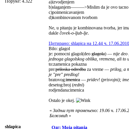
Поруке: 4.322
a)izvodjenjem
b)slaganjem———>Mislim da je ovo tacno 
c)poimenicavanjem
d)kombinovanom tvorbom
Ne, u pitanju je kombinovana tvorba, jer im
dakle
čovek-o-ljub-lje
.
Цитирано: shlapica на 12.44 ч. 17.06.2010
Bilo: glagol
je: pomocni glagol(deo
glagola
) —
nije deo
jednoga glagolskog oblika, vremena, ali to u 
to:zamenica pokazna
pre:
priloska odredba
za vreme —
prilog, a 
je "pre" predlog!
bratovog:
imenica
—
pridev! (prisvojni); im
desetog:broj (
redni
)
rodjendana:imenica
Ostalo je okej.
«
Задњи пут промењено: 19.06 ч. 17.06.
Божовић
»
shlapica
Одг: Moja pitanja