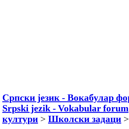
Српски језик - Вокабулар ф
Srpski jezik - Vokabular forum
култури
>
Школски задаци
>