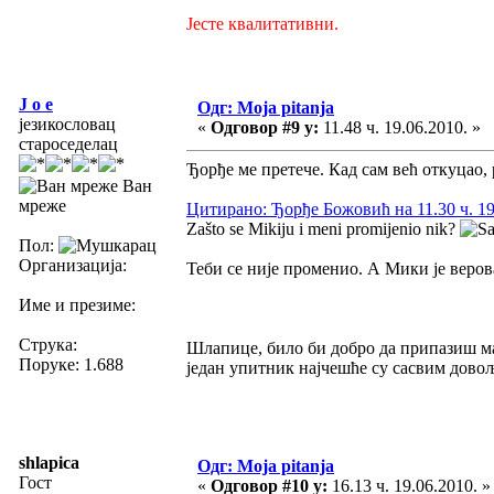
Јесте квалитативни.
J o e
Одг: Moja pitanja
језикословац
«
Одговор #9 у:
11.48 ч. 19.06.2010. »
староседелац
Ђорђе ме претече. Кад сам већ откуцао, 
Ван
мреже
Цитирано: Ђорђе Божовић на 11.30 ч. 19
Zašto se Mikiju i meni promijenio nik?
Пол:
Организација:
Теби се није променио. А Мики је веров
Име и презиме:
Струка:
Шлапице, било би добро да припазиш мал
Поруке: 1.688
један упитник најчешће су сасвим дово
shlapica
Одг: Moja pitanja
Гост
«
Одговор #10 у:
16.13 ч. 19.06.2010. »