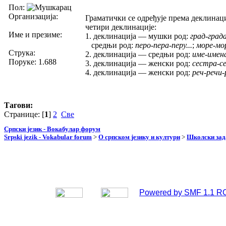
Пол:
Организација:
Граматички се одређује према деклинаци
четири деклинације:
Име и презиме:
1. деклинација — мушки род:
град-града
средњи род:
перо-пера-перу...
;
море-мор
Струка:
2. деклинација — средњи род:
име-имена
Поруке: 1.688
3. деклинација — женски род:
сестра-се
4. деклинација — женски род:
реч-речи-р
Тагови:
Странице: [
1
]
2
Све
Српски језик - Вокабулар форум
Srpski jezik - Vokabular forum
>
О српском језику и култури
>
Школски зад
Powered by SMF 1.1 R