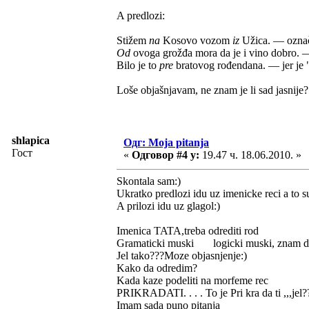
A predlozi:
Stižem
na
Kosovo vozom
iz
Užica. — označ
Od
ovoga grožđa mora da je i vino dobro. —
Bilo je to
pre
bratovog rođendana. — jer je 
Loše objašnjavam, ne znam je li sad jasnije
shlapica
Одг: Moja pitanja
Гост
«
Одговор #4 у:
19.47 ч. 18.06.2010. »
Skontala sam:)
Ukratko predlozi idu uz imenicke reci a to s
A prilozi idu uz glagol:)
Imenica TATA,treba odrediti rod
Gramaticki muski logicki muski, znam da 
Jel tako???Moze objasnjenje:)
Kako da odredim?
Kada kaze podeliti na morfeme rec
PRIKRADATI. . . . To je Pri kra da ti ,,,jel?
Imam sada puno pitanja