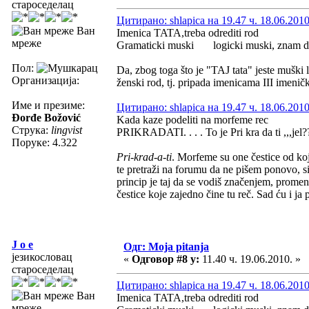
староседелац
Цитирано: shlapica на 19.47 ч. 18.06.2010
Ван
Imenica TATA,treba odrediti rod
мреже
Gramaticki muski logicki muski, znam da 
Пол:
Da, zbog toga što je "TAJ tata" jeste muški l
Организација:
ženski rod, tj. pripada imenicama III imeničk
Име и презиме:
Цитирано: shlapica на 19.47 ч. 18.06.2010
Đorđe Božović
Kada kaze podeliti na morfeme rec
Струка:
lingvist
PRIKRADATI. . . . To je Pri kra da ti ,,,jel?
Поруке: 4.322
Pri-krad-a-ti
. Morfeme su one čestice od koj
te pretraži na forumu da ne pišem ponovo, 
princip je taj da se vodiš značenjem, promen
čestice koje zajedno čine tu reč. Sad ću i j
J o e
Одг: Moja pitanja
језикословац
«
Одговор #8 у:
11.40 ч. 19.06.2010. »
староседелац
Цитирано: shlapica на 19.47 ч. 18.06.2010
Ван
Imenica TATA,treba odrediti rod
мреже