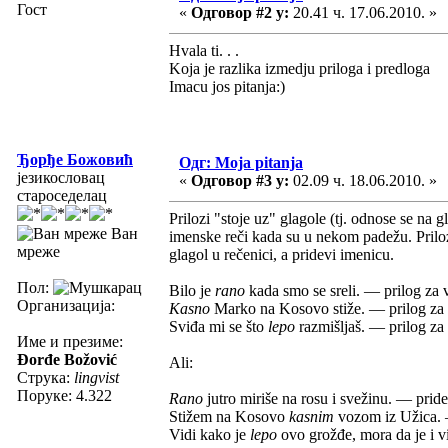
Гост
«
Одговор #2 у:
20.41 ч. 17.06.2010. »
Hvala ti. . .
Koja je razlika izmedju priloga i predloga
Imacu jos pitanja:)
Ђорђе Божовић
Одг: Moja pitanja
језикословац
«
Одговор #3 у:
02.09 ч. 18.06.2010. »
староседелац
Prilozi "stoje uz" glagole (tj. odnose se na gl
Ван
imenske reči kada su u nekom padežu. Prilozi
мреже
glagol u rečenici, a pridevi imenicu.
Пол:
Bilo je
rano
kada smo se sreli. — prilog za v
Организација:
Kasno
Marko na Kosovo stiže. — prilog za 
Sviđa mi se što
lepo
razmišljaš. — prilog za
Име и презиме:
Đorđe Božović
Ali:
Струка:
lingvist
Поруке: 4.322
Rano
jutro miriše na rosu i svežinu. — pride
Stižem na Kosovo
kasnim
vozom iz Užica. 
Vidi kako je
lepo
ovo grožđe, mora da je i 