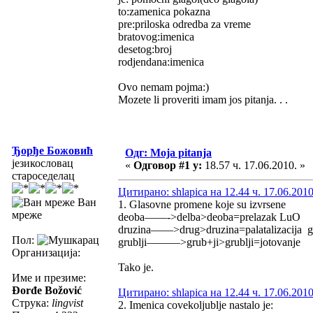
to:zamenica pokazna
pre:priloska odredba za vreme
bratovog:imenica
desetog:broj
rodjendana:imenica
Ovo nemam pojma:)
Mozete li proveriti imam jos pitanja. . .
Ђорђе Божовић
Одг: Moja pitanja
језикословац
«
Одговор #1 у:
18.57 ч. 17.06.2010. »
староседелац
Цитирано: shlapica на 12.44 ч. 17.06.2010
Ван
1. Glasovne promene koje su izvrsene
мреже
deoba——->delba>deoba=prelazak LuO
druzina——>drug>druzina=palatalizacija 
Пол:
grublji———>grub+ji>grublji=jotovanje
Организација:
Tako je.
Име и презиме:
Đorđe Božović
Цитирано: shlapica на 12.44 ч. 17.06.2010
Струка:
lingvist
2. Imenica covekoljublje nastalo je: