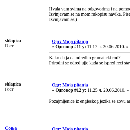
Hvala vam svima na odgovorima i na pomoc
Izvinjavam se na mom rukopisu,navika. Pis
Izvinjavam se:)
shlapica
Одг: Moja pitanja
Гост
«
Одговор #11 у:
11.17 ч. 20.06.2010. »
Kako da ja da odredim gramaticki rod?
Prirodni se odredjujje kada se ispred reci s
shlapica
Одг: Moja pitanja
Гост
«
Одговор #12 у:
11.25 ч. 20.06.2010. »
Pozajmljenice iz engleskog jezika se zovu a
Соња
Одг: Moja pitanja