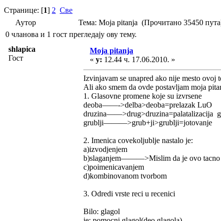
Странице: [
1
]
2
Све
Аутор
Тема: Moja pitanja (Прочитано 35450 пута
0 чланова и 1 гост прегледају ову тему.
shlapica
Moja pitanja
Гост
«
у:
12.44 ч. 17.06.2010. »
Izvinjavam se unapred ako nije mesto ovoj 
Ali ako smem da ovde postavljam moja pitan
1. Glasovne promene koje su izvrsene
deoba——->delba>deoba=prelazak LuO
druzina——>drug>druzina=palatalizacija 
grublji———>grub+ji>grublji=jotovanje
2. Imenica covekoljublje nastalo je:
a)izvodjenjem
b)slaganjem———>Mislim da je ovo tacno 
c)poimenicavanjem
d)kombinovanom tvorbom
3. Odredi vrste reci u recenici
Bilo: glagol
je: pomocni glagol(deo glagola)