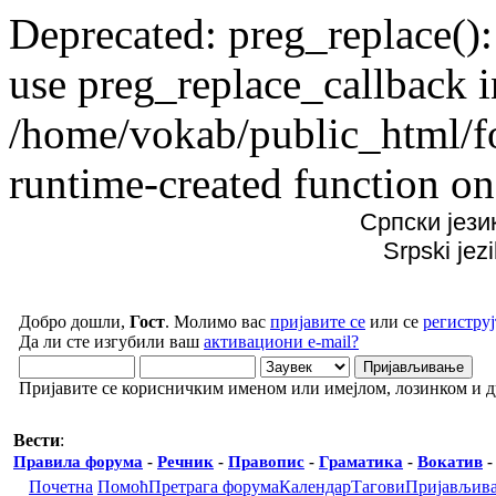
Deprecated: preg_replace():
use preg_replace_callback i
/home/vokab/public_html/f
runtime-created function on
Српски јези
Srpski jez
Добро дошли,
Гост
. Молимо вас
пријавите се
или се
региструј
Да ли сте изгубили ваш
активациони e-mail?
Пријавите се корисничким именом или имејлом, лозинком и 
Вести
:
Правила форума
-
Речник
-
Правопис
-
Граматика
-
Вокатив
Почетна
Помоћ
Претрага форума
Календар
Тагови
Пријављив