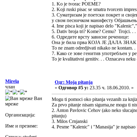
1. Ko je tvorac POEME?
2. Koji ruski pisac se smatra tvorcem impre
3. Суматризам је поетски покрет и сво
у свом песничком манифесту Објашњење
4. Ime pisca koji je napisao delo "Kalenic"
5. Dativ broja tri? Kome? Cemu? Trojci. . . J
6. Одредите врсту зависне реченице:
Она је била прва КОЈА ЈЕ ДАЛА ЗНА
To ne znam odredjivati nikako ne kontam. . 
7. Како се зове генитив употребљен у 
To je kvalitativni genitiv. . . Oznacava neku 
Mirela
Одг: Moja pitanja
члан
«
Одговор #5 у:
23.35 ч. 18.06.2010. »
Ван
Mogu ti pomoci oko pitanja vezanih za knj
мреже
Za prvo pitanje nisam sigurna,ne mogu ti nis
2. Anton Pavlovic Cehov (ako neko slucajno 
Организација:
pitanju)
3. Milos Crnjanski
Име и презиме:
4. Pesme "Kalenic" i "Manasija" je napisa
Струка:
student