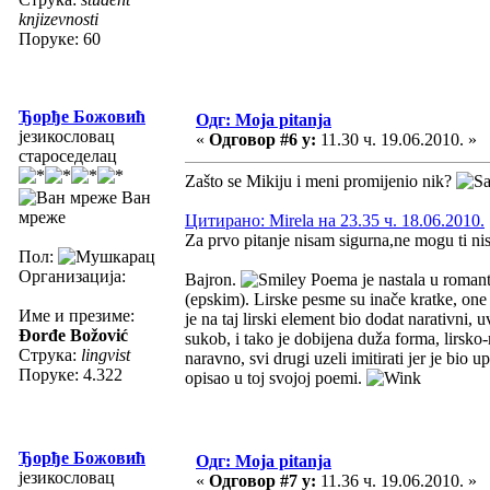
knjizevnosti
Поруке: 60
Ђорђе Божовић
Одг: Moja pitanja
језикословац
«
Одговор #6 у:
11.30 ч. 19.06.2010. »
староседелац
Zašto se Mikiju i meni promijenio nik?
Ван
мреже
Цитирано: Mirela на 23.35 ч. 18.06.2010.
Za prvo pitanje nisam sigurna,ne mogu ti nis
Пол:
Организација:
Bajron.
Poema je nastala u romanti
(epskim). Lirske pesme su inače kratke, one
Име и презиме:
je na taj lirski element bio dodat narativni,
Đorđe Božović
sukob, i tako je dobijena duža forma, lirsko-
Струка:
lingvist
naravno, svi drugi uzeli imitirati jer je bio 
Поруке: 4.322
opisao u toj svojoj poemi.
Ђорђе Божовић
Одг: Moja pitanja
језикословац
«
Одговор #7 у:
11.36 ч. 19.06.2010. »