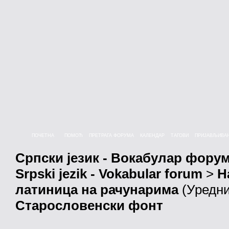
ПОЧЕТНА
ПОМОЋ
ПРЕТРАГА ФОРУМА
КАЛЕНДАР
ТАГОВИ
ПРИЈАВЉИВА
Српски језик - Вокабулар фору
Srpski jezik - Vokabular forum
>
Н
латиница на рачунарима
(Уредн
Старословенски фонт