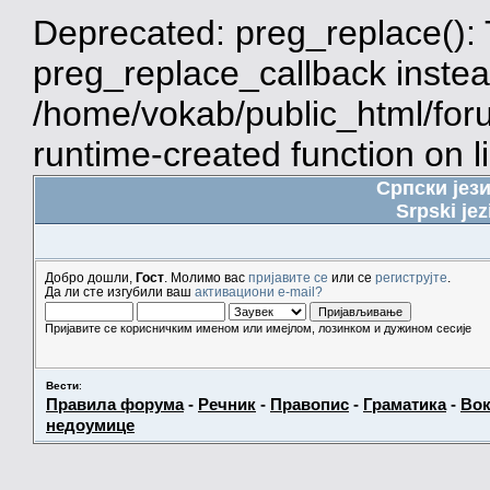
Deprecated: preg_replace(): 
preg_replace_callback instea
/home/vokab/public_html/for
runtime-created function on l
Српски јез
Srpski jez
Добро дошли,
Гост
. Молимо вас
пријавите се
или се
региструјте
.
Да ли сте изгубили ваш
активациони e-mail?
Пријавите се корисничким именом или имејлом, лозинком и дужином сесије
Вести
:
Правила форума
-
Речник
-
Правопис
-
Граматика
-
Вок
недоумице