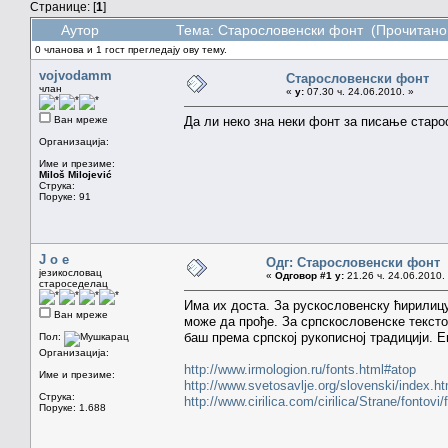
Странице: [
1
]
Аутор
Тема: Старословенски фонт (Прочитано
0 чланова и 1 гост прегледају ову тему.
vojvodamm
Старословенски фонт
члан
«
у:
07.30 ч. 24.06.2010. »
Ван мреже
Да ли неко зна неки фонт за писање старо
Организација:
Име и презиме:
Miloš Milojević
Струка:
Поруке: 91
J o e
Одг: Старословенски фонт
језикословац
«
Одговор #1 у:
21.26 ч. 24.06.2010.
староседелац
Има их доста. За рускословенску ћирилицу 
Ван мреже
може да прође. За српскословенске тексто
баш према српској рукописној традицији. Е
Пол:
Организација:
http://www.irmologion.ru/fonts.html#atop
Име и презиме:
http://www.svetosavlje.org/slovenski/index.h
Струка:
http://www.cirilica.com/cirilica/Strane/fontovi
Поруке: 1.688