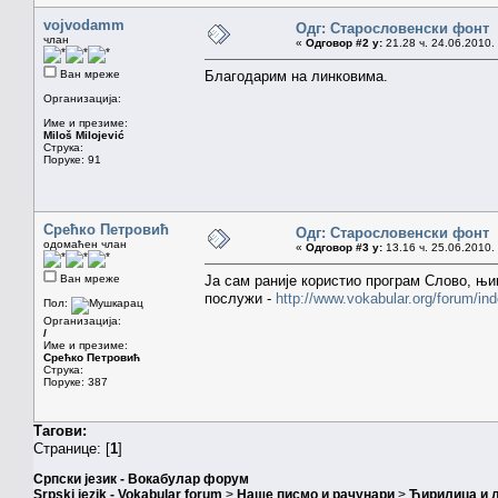
vojvodamm
Одг: Старословенски фонт
члан
«
Одговор #2 у:
21.28 ч. 24.06.2010.
Ван мреже
Благодарим на линковима.
Организација:
Име и презиме:
Miloš Milojević
Струка:
Поруке: 91
Срећко Петровић
Одг: Старословенски фонт
одомаћен члан
«
Одговор #3 у:
13.16 ч. 25.06.2010.
Ван мреже
Ја сам раније користио програм Слово, њи
послужи -
http://www.vokabular.org/forum/
Пол:
Организација:
/
Име и презиме:
Срећко Петровић
Струка:
Поруке: 387
Тагови:
Странице: [
1
]
Српски језик - Вокабулар форум
Srpski jezik - Vokabular forum
>
Наше писмо и рачунари
>
Ћирилица и 