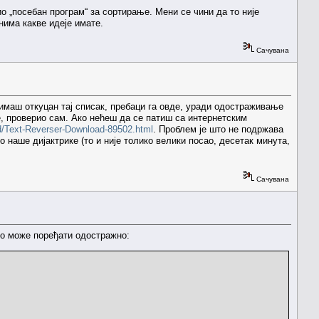
о „посебан програм“ за сортирање. Мени се чини да то није
нима какве идеје имате.
Сачувана
имаш откуцан тај списак, пребаци га овде, уради одостраживање
е, проверио сам. Ако нећеш да се патиш са интернетским
d/Text-Reverser-Download-89502.html
. Проблем је што не подржава
 наше дијактрике (то и није толико велики посао, десетак минута,
Сачувана
ако може поређати одостражно: