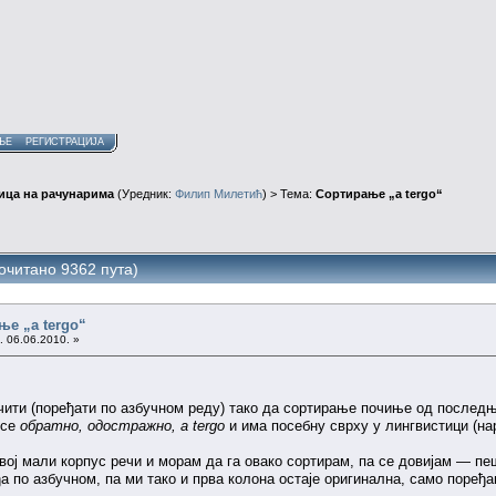
ЊЕ
РЕГИСТРАЦИЈА
ица на рачунарима
(Уредник:
Филип Милетић
) > Тема:
Сортирање „a tergo“
очитано 9362 пута)
ње „a tergo“
. 06.06.2010. »
учити (поређати по азбучном реду) тако да сортирање почиње од последњ
 се
обратно, одостражно, a tergo
и има посебну сврху у лингвистици (на
вој мали корпус речи и морам да га овако сортирам, па се довијам — пе
а по азбучном, па ми тако и прва колона остаје оригинална, само поређан