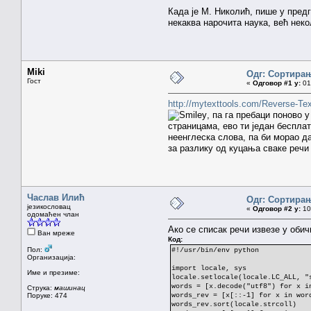
Када је М. Николић, пише у пред
некаква нарочита наука, већ неко
Miki
Одг: Сортирањ
Гост
«
Одговор #1 у:
01.
http://mytexttools.com/Reverse-Tex
, па га пребаци поново 
страницама, ево ти један беспла
неенглеска слова, па би морао 
за разлику од куцања сваке речи
Часлав Илић
Одг: Сортирањ
језикословац
«
Одговор #2 у:
10.
одомаћен члан
Ако се списак речи извезе у обич
Ван мреже
Код:
Пол:
#!/usr/bin/env python
Организација:
import locale, sys
Име и презиме:
locale.setlocale(locale.LC_ALL, "
words = [x.decode("utf8") for x i
Струка:
машинац
Поруке: 474
words_rev = [x[::-1] for x in wor
words_rev.sort(locale.strcoll)