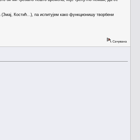
(Змај, Костић...), па испитујем како функционишу творбени
Сачувана