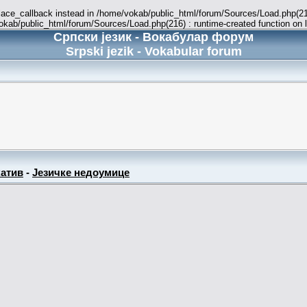
place_callback instead in /home/vokab/public_html/forum/Sources/Load.php(216
vokab/public_html/forum/Sources/Load.php(216) : runtime-created function on 
Српски језик - Вокабулар форум
Srpski jezik - Vokabular forum
атив
-
Језичке недоумице