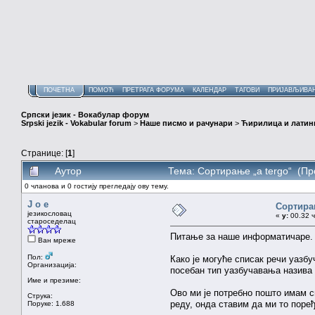
ПОЧЕТНА
ПОМОЋ
ПРЕТРАГА ФОРУМА
КАЛЕНДАР
ТАГОВИ
ПРИЈАВЉИВА
Српски језик - Вокабулар форум
Srpski jezik - Vokabular forum
>
Наше писмо и рачунари
>
Ћирилица и латин
Странице: [
1
]
Аутор
Тема: Сортирање „a tergo“ (Пр
0 чланова и 0 гостију прегледају ову тему.
J o e
Сортира
језикословац
«
у:
00.32 ч
староседелац
Питање за наше информатичаре.
Ван мреже
Пол:
Како је могуће списак речи уазб
Организација:
посебан тип уазбучавања назива
Име и презиме:
Ово ми је потребно пошто имам с
Струка:
реду, онда ставим да ми то поређ
Поруке: 1.688