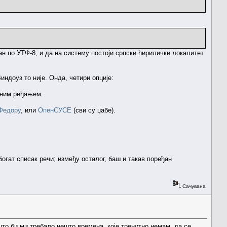
н по УТФ-8, и да на систему постоји српски ћирилички локалитет
индоуз то није. Онда, четири опције:
ажним ређањем.
Федору
, или
ОпенСУСЕ
(сви су џабе).
богат списак речи; између осталог, баш и такав поређан
Сачувана
то би ми требало нешто времена, које тренутно немам, да се