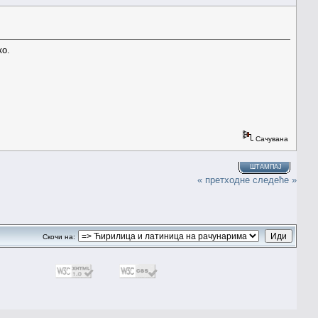
ко.
Сачувана
ШТАМПАЈ
« претходне
следеће »
Скочи на: