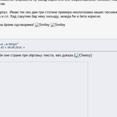
гом.
орпус. Имам тек око две-три стотине примера неологизама наших песника 
 и сл. Кад сакупим бар неку хиљаду, можда ће и бити корисно.
на брзим одговорима!
е „a tergo“
42 ч. 06.06.2010. »
е оне стране при обртању текста, ево доказа (
):