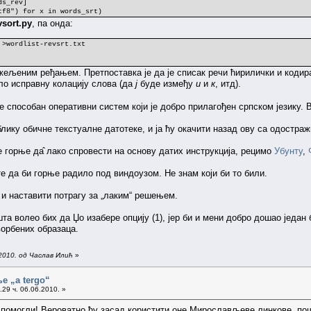
ds_rev]
tf8") for x in words_srt)
vsort.py
, па онда:
 >wordlist-revsrt.txt
жељеним ређањем. Претпоставка је да је списак речи ћирилички и кодира
ло исправну колацију слова (да
ј
буде између
и
и
к
, итд).
е способан оперативни систем који је добро прилагођен српском језику. В
блику обичне текстуалне датотеке, и ја ћу окачити назад ову са одостр
е горње да̂ лако спровести на основу датих инструкција, рецимо
Убунту
,
е да би горње радило под виндоузом. Не знам који би то били.
и наставити потрагу за „лаким“ решењем.
а волео бих да Џо изабере опцију (1), јер би и мени добро дошао један 
орбених образаца.
2010. од Часлав Илић
»
е „a tergo“
29 ч. 06.06.2010. »
 помогли! Вероватно ћу засад користити оне Мирослављеве линкове, пош