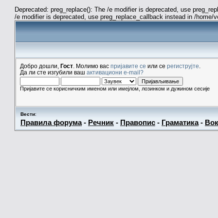
Deprecated: preg_replace(): The /e modifier is deprecated, use preg_re
/e modifier is deprecated, use preg_replace_callback instead in /home/
Добро дошли,
Гост
. Молимо вас
пријавите се
или се
региструјте
.
Да ли сте изгубили ваш
активациони e-mail?
Пријавите се корисничким именом или имејлом, лозинком и дужином сесије
Вести
:
Правила форума
-
Речник
-
Правопис
-
Граматика
-
Вок