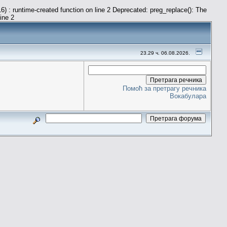
) : runtime-created function on line 2 Deprecated: preg_replace(): The
line 2
23.29 ч. 06.08.2026.
Помоћ за претрагу речника
Вокабулара