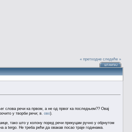
« претходне
следеће »
ШТАМПАЈ
ег слова речи ка првом, а не од првог ка последњем?? Овај
рочито у творби речи; в.
ово
).
шице, тако што у колону поред речи прекуцам ручно у обрнутом
а a tergo. Не треба рећи да овакав посао траје годинама.