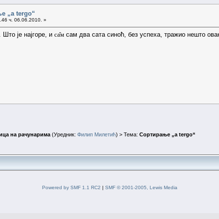
е „a tergo“
46 ч. 06.06.2010. »
 Што је најгоре, и
са̑м
сам два сата синоћ, без успеха, тражио нешто ова
ица на рачунарима
(Уредник:
Филип Милетић
) > Тема:
Сортирање „a tergo“
Powered by SMF 1.1 RC2
|
SMF © 2001-2005, Lewis Media