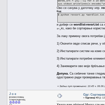
words_srt = [x[::-1] for x in wor
sys.stdout.writelines(x.encode("u
Ово се сачува у датотеку нпр.
re
Код:
$ python revsort.py <wordlist.txt
и добије се
wordlist-revsrt.txt
са 
, како би сортирање користи
sr_RS
За лаку примену овога потребан ј
1) Окачити овде списак речи, у о
2) Инсталирати систем на коме с
3) Инсталирати потребне елемент
4) Занемарити ово моје брбљање 
Допуна.
Са себичне тачке гледишт
одостражно ради проверавања тв
«
Задњи пут промењено: 10.45 ч. 06.06.
J o e
Одг: Сортирањ
језикословац
«
Одговор #3 у:
12.
староседелац
Хвала вам обојици! Много сте ми