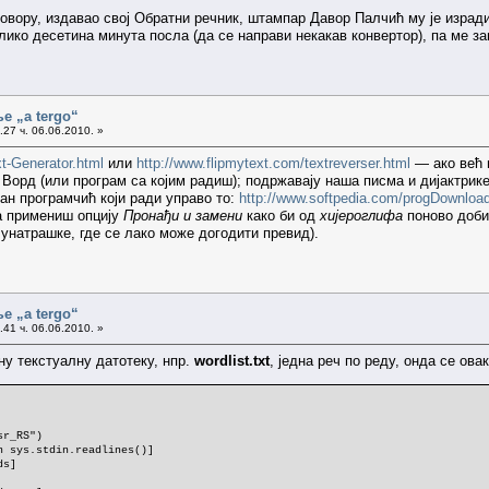
говору, издавао свој Обратни речник, штампар Давор Палчић му је изради
лико десетина минута посла (да се направи некакав конвертор), па ме за
е „a tergo“
27 ч. 06.06.2010. »
t-Generator.html
или
http://www.flipmytext.com/textreverser.html
— ако већ 
у Ворд (или програм са којим радиш); подржавају наша писма и дијактрик
тан програмчић који ради управо то:
http://www.softpedia.com/progDownloa
да примениш опцију
Пронађи и замени
како би од
хијероглифа
поново добио
 унатрашке, где се лако може догодити превид).
е „a tergo“
41 ч. 06.06.2010. »
ну текстуалну датотеку, нпр.
wordlist.txt
, једна реч по реду, онда се ов
sr_RS")
n sys.stdin.readlines()]
ds]