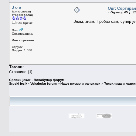
J o e
Одг: Сортирањ
језикословац
«
Одговор #5 у:
12.
староседелац
Знам, знам. Пробао сам, супер је.
Ван мреже
Пол:
Организација:
Име и презиме:
Струка:
Поруке: 1.688
Тагови:
Странице: [
1
]
Српски језик - Вокабулар форум
Srpski jezik - Vokabular forum
>
Наше писмо и рачунари
>
Ћирилица и латин