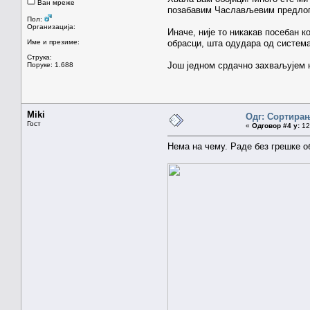
Ван мреже
позабавим Часлављевим предло
Пол:
Организација:
Иначе, није то никакав посебан к
Име и презиме:
обрасци, шта одудара од система
Струка:
Још једном срдачно захваљујем 
Поруке: 1.688
Miki
Одг: Сортирањ
Гост
«
Одговор #4 у:
12.
Нема на чему. Раде без грешке об