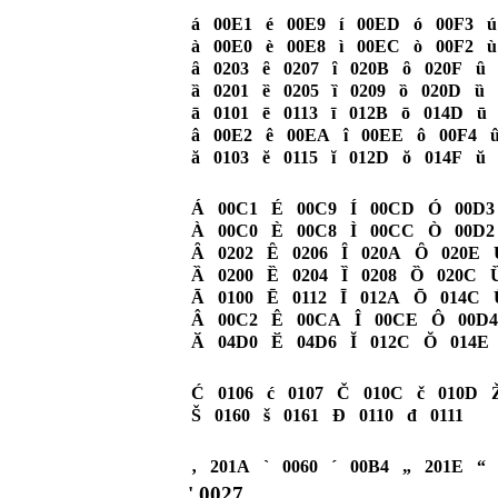
á 00E1 é 00E9 í 00ED ó 00F3 ú 
à 00E0 è 00E8 ì 00EC ò 00F2 ù 
ȃ 0203 ȇ 0207 ȋ 020B ȏ 020F ȗ 
ȁ 0201 ȅ 0205 ȉ 0209 ȍ 020D ȕ 
ā 0101 ē 0113 ī 012B ō 014D
â 00E2 ê 00EA î 00EE ô 00F
ă 0103 ĕ 0115 ĭ 012D ŏ 014F
Á 00C1 É 00C9 Í 00CD Ó 00D3
À 00C0 È 00C8 Ì 00CC Ò 00D2
Ȃ 0202 Ȇ 0206 Ȋ 020A Ȏ 020E 
Ȁ 0200 Ȅ 0204 Ȉ 0208 Ȍ 020C 
Ā 0100 Ē 0112 Ī 012A Ō 014
Â 00C2 Ê 00CA Î 00CE Ô 00
Ӑ 04D0 Ӗ 04D6 Ĭ 012C Ŏ 01
Ć 0106 ć 0107 Č 010C č 010D 
Š 0160 š 0161 Đ 0110 đ 01
‚ 201A ` 0060 ´ 00B4 „ 201E “
' 0027