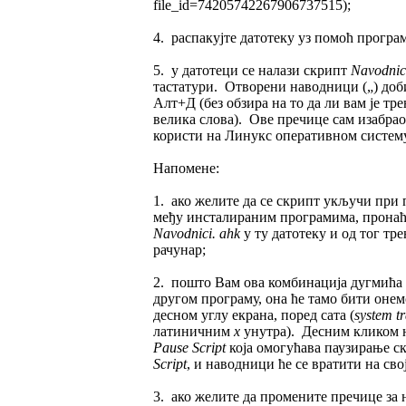
file_id=74205742267906737515);
4. распакујте датотеку уз помоћ програ
5. у датотеци се налази скрипт
Navodnic
тастатури. Отворени наводници („) доб
Алт+Д (без обзира на то да ли вам је т
велика слова). Ове пречице сам изабрао 
користи на Линукс оперативном систем
Напомене:
1. ако желите да се скрипт укључи при 
међу инсталираним програмима, пронаћ
Navodnici. ahk
у ту датотеку и од тог тр
рачунар;
2. пошто Вам ова комбинација дугмића 
другом програму, она ће тамо бити онем
десном углу екрана, поред сата (
system t
латиничним
х
унутра). Десним кликом на
Pause Script
која омогућава паузирање с
Script
, и наводници ће се вратити на сво
3. ако желите да промените пречице за