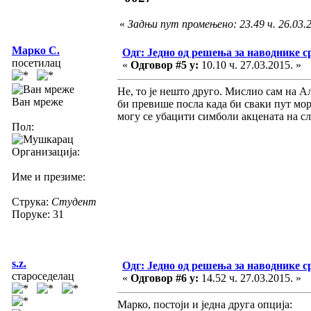
«
Задњи пут промењено: 23.49 ч. 26.03.2
Марко С.
Одг: Једно од решења за наводнике с
посетилац
«
Одговор #5 у:
10.10 ч. 27.03.2015. »
Не, то је нешто друго. Мислио сам на Ал
Ван мреже
би превише посла када би сваки пут мо
могу се убацити симболи акцената на сло
Пол:
Организација:
Име и презиме:
Струка:
Студент
Поруке: 31
s.z.
Одг: Једно од решења за наводнике с
староседелац
«
Одговор #6 у:
14.52 ч. 27.03.2015. »
Марко, постоји и једна друга опција: