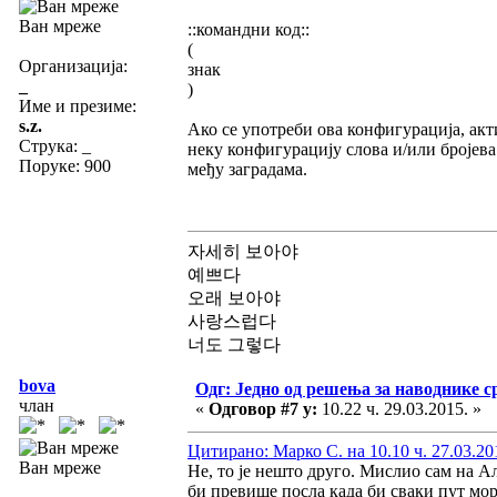
Ван мреже
::командни код::
(
Организација:
знак
_
)
Име и презиме:
s.z.
Ако се употреби ова конфигурација, акт
Струка:
_
неку конфигурацију слова и/или бројева
Поруке: 900
међу заградама.
자세히 보아야
예쁘다
오래 보아야
사랑스럽다
너도 그렇다
bova
Одг: Једно од решења за наводнике с
члан
«
Одговор #7 у:
10.22 ч. 29.03.2015. »
Цитирано: Марко С. на 10.10 ч. 27.03.20
Ван мреже
Не, то је нешто друго. Мислио сам на Ал
би превише посла када би сваки пут мо