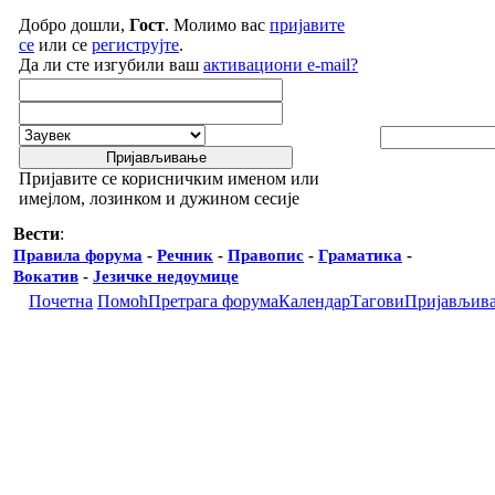
Добро дошли,
Гост
. Молимо вас
пријавите
се
или се
региструјте
.
Да ли сте изгубили ваш
активациони e-mail?
Пријавите се корисничким именом или
имејлом, лозинком и дужином сесије
Вести
:
Правила форума
-
Речник
-
Правопис
-
Граматика
-
Вокатив
-
Језичке недоумице
Почетна
Помоћ
Претрага форума
Календар
Тагови
Пријављив