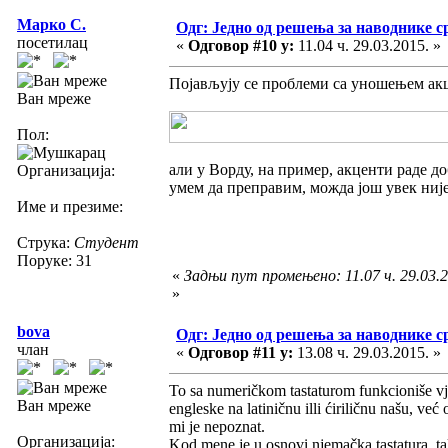
Марко С.
Одг: Једно од решења за наводнике с
посетилац
«
Одговор #10 у:
11.04 ч. 29.03.2015. »
Појављују се проблеми са уношењем акц
Ван мреже
Пол:
али у Ворду, на пример, акценти раде доб
Организација:
умем да преправим, можда још увек ниј
Име и презиме:
Струка:
Студент
Поруке: 31
«
Задњи пут промењено: 11.07 ч. 29.03.2
»
bova
Одг: Једно од решења за наводнике с
члан
«
Одговор #11 у:
13.08 ч. 29.03.2015. »
To sa numeričkom tastaturom funkcioniše vj
Ван мреже
engleske na latiničnu illi ćiriličnu našu, već
mi je nepoznat.
Организација:
Kod mene je u osnovi njemačka tastatura, t