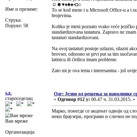
☺☻♥♦♣♠•◘○
Име и презиме:
To se kod mene i u Microsoft Office-u a i ra
brojevima.
Струка:
Поруке: 58
Koliko je meni poznato svako veće jezičko po
standardizovana tastatura. Zapravo ne znam 
tastaturi standardizovani.
Na ovoj tastaturi postoje uzlazni, silazni akc
brovser, odnosno se prvi put sa tim suočav
latinicu ili ćirilicu imam probleme.
Zato mi je ova tema i interesantna - još uvi
s.z.
Одг: Једно од решења за наводнике с
староседелац
«
Одговор #12 у:
00.47 ч. 31.03.2015. »
Марко, понегде се акценат одвоји од сло
неки браузери, програми и слично не по
Ван мреже
Организација: