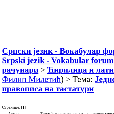
Српски језик - Вокабулар ф
Srpski jezik - Vokabular forum
рачунари
>
Ћирилица и лати
Филип Милетић
) > Тема:
Једн
правописа на тастатури
Странице: [
1
]
Аутор
Тема: Једно од решења за наводнике српс