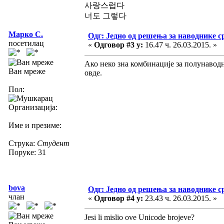
사랑스럽다
너도 그렇다
Марко С.
Одг: Једно од решења за наводнике с
посетилац
«
Одговор #3 у:
16.47 ч. 26.03.2015. »
Ако неко зна комбинације за полунаводн
Ван мреже
овде.
Пол:
Организација:
Име и презиме:
Струка:
Студент
Поруке: 31
bova
Одг: Једно од решења за наводнике с
члан
«
Одговор #4 у:
23.43 ч. 26.03.2015. »
Jesi li mislio ove Unicode brojeve?