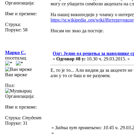
Организација:
могу се убацити симболи акцената на сло
Име и презиме:
На нашој википедији у чланку о интерп
https://sr.wikipedia .org/wiki/Интерпункци
Струка:
Поруке: 58
Нисам ни знао да постоје.
Марко С.
Одг: Једно од решења за наводнике с
посетилац
«
Одговор #8 у:
10.30 ч. 29.03.2015. »
Е, то је то... Али видим да за акценте н
Ван мреже
али у то се баш и не разумем.
Пол:
Организација:
Име и презиме:
Струка:
Студент
Поруке: 31
«
Задњи пут промењено: 10.45 ч. 29.03.
»