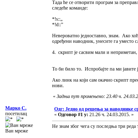
Тада ће се отворити програм за препра
следеће команде:
*!s::„
*!d::”
Невероватно једноставно, знам. Ако хоћ
одређени наводник, унесите га уместо слов
4. скрипт је сасвим мали и неприметан,
То би било то. Испробајте па ми јавите
Ако линк на који сам окачио скрипт пре
нови.
«
Задњи пут промењено: 23.40 ч. 24.03.2
Марко С.
Одг: Једно од решења за наводнике с
посетилац
«
Одговор #1 у:
21.26 ч. 24.03.2015. »
Не знам због чега су последња три реда
Ван мреже