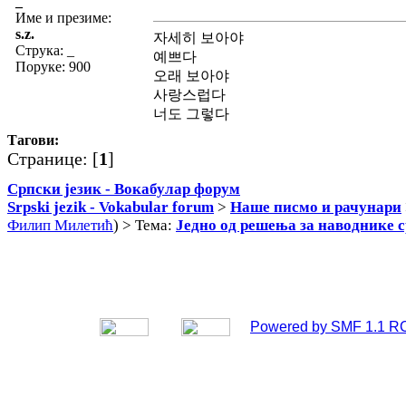
_
Име и презиме:
s.z.
자세히 보아야
Струка:
_
예쁘다
Поруке: 900
오래 보아야
사랑스럽다
너도 그렇다
Тагови:
Странице: [
1
]
Српски језик - Вокабулар форум
Srpski jezik - Vokabular forum
>
Наше писмо и рачунари
Филип Милетић
) > Тема:
Једно од решења за наводнике с
Powered by SMF 1.1 R