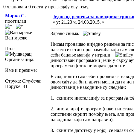
0 чланова и 0 гостију прегледају ову тему.
Марко С.
Једно од решења за наводнике српско
посетилац
«
у:
21.23 ч. 24.03.2015. »
Здраво свима.
Ван мреже
Нисам пронашао ниједно решење за пис
Пол:
па сам се сетио програмчића који сам с
себи бацање магија у игрици.
Организација:
једноставан програмски језик у сврху 
програмски језик не морате да знате.
Име и презиме:
Е сад, пошто сам себи проблем са наво
Струка:
Студент
овом сајту да би и други могли да га ис
Поруке: 31
једноставније наводнике су следећи:
1. скините инсталацију за програм
Auto
2. инсталирајте програм (након инстала
сопствени скрипт помоћу њега, али прог
наводнике који сам направио);
3. скините датотеку у којој се налази с