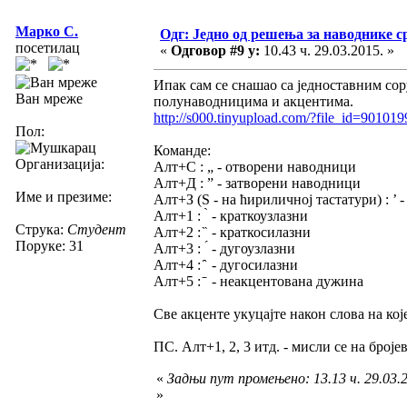
Марко С.
Одг: Једно од решења за наводнике с
посетилац
«
Одговор #9 у:
10.43 ч. 29.03.2015. »
Ипак сам се снашао са једноставним cop
Ван мреже
полунаводницима и акцентима.
http://s000.tinyupload.com/?file_id=9010
Пол:
Команде:
Организација:
Алт+С : „ - отворени наводници
Алт+Д : ” - затворени наводници
Име и презиме:
Алт+З (Ѕ - на ћириличној тастатури) : ’
Алт+1 : ̀ - краткоузлазни
Струка:
Студент
Алт+2 : ̏ - краткосилазни
Поруке: 31
Алт+3 : ́ - дугоузлазни
Алт+4 : ̑ - дугосилазни
Алт+5 : ̄ - неакцентована дужина
Све акценте укуцајте након слова на кој
ПС. Алт+1, 2, 3 итд. - мисли се на броје
«
Задњи пут промењено: 13.13 ч. 29.03.
»