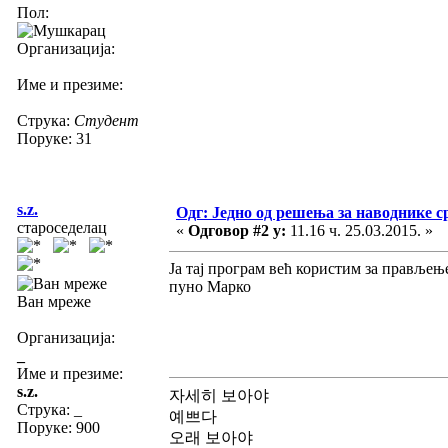
Пол:
Организација:
Име и презиме:
Струка:
Студент
Поруке: 31
s.z.
Одг: Једно од решења за наводнике с
староседелац
«
Одговор #2 у:
11.16 ч. 25.03.2015. »
Ја тај програм већ користим за прављењ
пуно Марко
Ван мреже
Организација:
_
Име и презиме:
s.z.
자세히 보아야
Струка:
_
예쁘다
Поруке: 900
오래 보아야