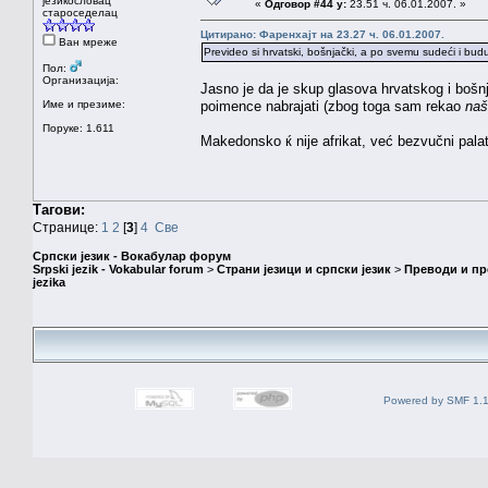
језикословац
«
Одговор #44 у:
23.51 ч. 06.01.2007. »
староседелац
Цитирано: Фаренхајт на 23.27 ч. 06.01.2007.
Ван мреже
Prevideo si hrvatski, bošnjački, a po svemu sudeći i bud
Пол:
Организација:
Jasno je da je skup glasova hrvatskog i boš
Име и презиме:
poimence nabrajati (zbog toga sam rekao
naš
Поруке: 1.611
Makedonsko ќ nije afrikat, već bezvučni pal
Тагови:
Странице:
1
2
[
3
]
4
Све
Српски језик - Вокабулар форум
Srpski jezik - Vokabular forum
>
Страни језици и српски језик
>
Преводи и п
jezika
Powered by SMF 1.