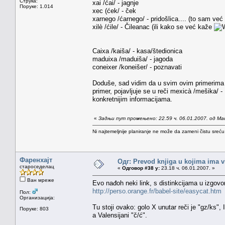
Струка:
xai /ćai/ - jagnje
Поруке: 1.014
xec (ćek/ - ček
xarnego /ćarnego/ - pridošlica.... (to sam već 
xilè /ćile/ - Čileanac (ili kako se već kaže
Caixa /kaiša/ - kasa/štedionica
maduixa /maduiša/ - jagoda
coneixer /koneišer/ - poznavati
Doduše, sad vidim da u svim ovim primerima gd
primer, pojavljuje se u reči mexicà /mešika/ -
konkretnijim informacijama.
«
Задњи пут промењено: 22.59 ч. 06.01.2007. од Ma
Ni najtemeljnije planiranje ne može da zameni čistu sreć
Фаренхајт
Одг: Prevod knjiga u kojima ima v
староседелац
«
Одговор #38 у:
23.18 ч. 06.01.2007. »
Ван мреже
Evo nađoh neki link, s distinkcijama u izgovo
http://perso.orange.fr/babel-site/easycat.htm
Пол:
Организација:
Tu stoji ovako: golo X unutar reči je "gz/ks", 
Поруке: 803
a Valensijani "č/ć".