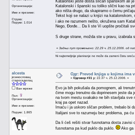
Katalonski jeste dosta sličan španskom ali je 
Katalonski i španski su toliko slični kao na
Организација:
ako ništa drugo, da skapiramo o čemu pričaj
Име и презиме:
Tekst koji se nalazi u knjizi na katalonskom
Струка:
i ako ne razumem nešto, okružena sam Kata
Поруке: 1.014
Nego, Đorđe... Da li ste Vi uopšte pročitali s
S druge strane, možda ste u pravu, izabrala
«
Задњи пут промењено: 22.29 ч. 25.12.2006. од na
Ni najtemeljnije planiranje ne može da zameni čistu sreć
alcesta
Одг: Prevod knjiga u kojima ima v
језикословац
«
Одговор #31 у:
22.37 ч. 25.12.2006. »
староседелац
Evo ja bih pokušala da pomognem, ali trenut
Ван мреже
čime mogu trenutno da doprinesem jeste da j
Пол:
na tvom mestu svakako ne bih stavljala sve
Организација:
kraj pa opet nazad.
Име и презиме:
Imaću i ja uskoro sličan problem, trebalo bi da
Поруке: 1.865
Italijani sve to razumeju bez problema, pa ću
Da li ćeš rešiti stvar fusnotama dosta zavisi 
fusnotama pa kud puklo da puklo.
Ako ga i