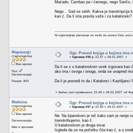
Maćado, Ćambao pa i ćarnego, nego Sančo, M
Nego... Sad se setih. Kakva je transkripcija k
kao ć. Da li ista pravila važe i za katalonski?
Ni najtemeljnije planiranje ne može da zameni čistu sreć
Фаренхајт
Одг: Prevod knjiga u kojima ima v
староседелац
«
Одговор #36 у:
22.47 ч. 06.01.2007. »
Ван мреже
Da li se x u katalonskom uvek izgovara kao č
ako ima i ovoga i onoga, onda se unapred mora
Пол:
Организација:
Da li je posredi to da i Katalonci i Kastiljanci
Поруке: 803
«
Задњи пут промењено: 22.49 ч. 06.01.2007. од Фа
Maduixa
Одг: Prevod knjiga u kojima ima v
староседелац
«
Одговор #37 у:
22.58 ч. 06.01.2007. »
Ван мреже
Ne. Na španskom je reč kako sam je ranije nav
transkribujemo, kao č.
Организација:
U katalonskom je druga stvar.
Име и презиме:
Izgleda da se na početku čita kao ć, a u sred