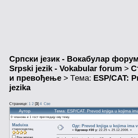
Српски језик - Вокабулар фору
Srpski jezik - Vokabular forum
>
С
и превођење
> Тема:
ESP/CAT: Pr
jezika
Странице:
1
2
[
3
]
4
Све
Аутор
Тема: ESP/CAT: Prevod knjiga u kojima im
0 чланова и 1 гост прегледају ову тему.
Maduixa
Одг: Prevod knjiga u kojima ima v
староседелац
«
Одговор #30 у:
22.25 ч. 25.12.2006. »
Ван мреже