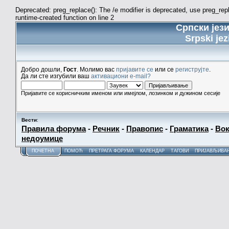
Deprecated: preg_replace(): The /e modifier is deprecated, use preg_re
runtime-created function on line 2
Српски јез
Srpski jez
Добро дошли,
Гост
. Молимо вас
пријавите се
или се
региструјте
.
Да ли сте изгубили ваш
активациони e-mail?
Пријавите се корисничким именом или имејлом, лозинком и дужином сесије
Вести
:
Правила форума
-
Речник
-
Правопис
-
Граматика
-
Вок
недоумице
ПОЧЕТНА
ПОМОЋ
ПРЕТРАГА ФОРУМА
КАЛЕНДАР
ТАГОВИ
ПРИЈАВЉИВА