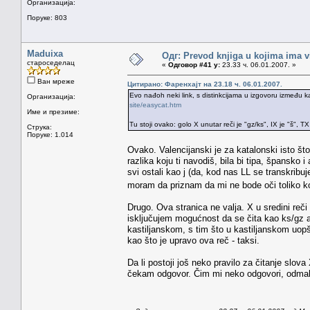
Организација:
Поруке: 803
Maduixa
Одг: Prevod knjiga u kojima ima v
староседелац
«
Одговор #41 у:
23.33 ч. 06.01.2007. »
Ван мреже
Цитирано: Фаренхајт на 23.18 ч. 06.01.2007.
Evo nađoh neki link, s distinkcijama u izgovoru između ka
Организација:
site/easycat.htm
Име и презиме:
Tu stoji ovako: golo X unutar reči je "gz/ks", IX je "š", TX
Струка:
Поруке: 1.014
Ovako. Valencijanski je za katalonski isto što
razlika koju ti navodiš, bila bi tipa, špansko 
svi ostali kao j (da, kod nas LL se transkribuj
moram da priznam da mi ne bode oči toliko k
Drugo. Ova stranica ne valja. X u sredini re
isključujem mogućnost da se čita kao ks/gz ali
kastiljanskom, s tim što u kastiljanskom uop
kao što je upravo ova reč - taksi.
Da li postoji još neko pravilo za čitanje sl
čekam odgovor. Čim mi neko odgovori, odmah