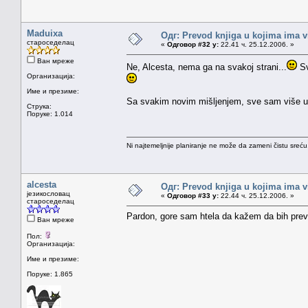
Maduixa
Одг: Prevod knjiga u kojima ima v
староседелац
«
Одговор #32 у:
22.41 ч. 25.12.2006. »
Ван мреже
Ne, Alcesta, nema ga na svakoj strani...
Sv
Организација:
Име и презиме:
Sa svakim novim mišljenjem, sve sam više ubeđ
Струка:
Поруке: 1.014
Ni najtemeljnije planiranje ne može da zameni čistu sreć
alcesta
Одг: Prevod knjiga u kojima ima v
језикословац
«
Одговор #33 у:
22.44 ч. 25.12.2006. »
староседелац
Pardon, gore sam htela da kažem da bih prevo
Ван мреже
Пол:
Организација:
Име и презиме:
Поруке: 1.865