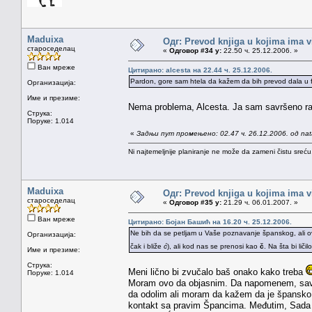
Maduixa
Одг: Prevod knjiga u kojima ima v
староседелац
«
Одговор #34 у:
22.50 ч. 25.12.2006. »
Ван мреже
Цитирано: alcesta на 22.44 ч. 25.12.2006.
Pardon, gore sam htela da kažem da bih prevod dala u fu
Организација:
Име и презиме:
Nema problema, Alcesta. Ja sam savršeno ra
Струка:
Поруке: 1.014
«
Задњи пут промењено: 02.47 ч. 26.12.2006. од na
Ni najtemeljnije planiranje ne može da zameni čistu sreć
Maduixa
Одг: Prevod knjiga u kojima ima v
староседелац
«
Одговор #35 у:
21.29 ч. 06.01.2007. »
Ван мреже
Цитирано: Бојан Башић на 16.20 ч. 25.12.2006.
Ne bih da se petljam u Vaše poznavanje španskog, ali 
Организација:
čak i bliže
ć
), ali kod nas se prenosi kao
č
. Na šta bi li
Име и презиме:
Струка:
Meni lično bi zvučalo baš onako kako treba
Поруке: 1.014
Moram ovo da objasnim. Da napomenem, savrš
da odolim ali moram da kažem da je špansko 
kontakt sa pravim Špancima. Međutim, Sada mi