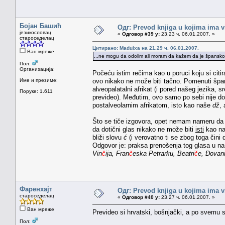
Бојан Башић
Одг: Prevod knjiga u kojima ima v
језикословац
«
Одговор #39 у:
23.23 ч. 06.01.2007. »
староседелац
Цитирано: Maduixa на 21.29 ч. 06.01.2007.
Ван мреже
...ne mogu da odolim ali moram da kažem da je špansko c
Пол:
Организација:
Počeću istim rečima kao u poruci koju si citir
Име и презиме:
ovo nikako ne može biti tačno. Pomenuti špans
alveopalatalni afrikat (i pored našeg jezika
Поруке: 1.611
prevideo). Međutim, ovo samo po sebi nije do
postalveolarnim afrikatom, isto kao naše
dž
,
Što se tiče izgovora, opet nemam nameru da 
da dotični glas nikako ne može biti
isti
kao n
bliži slovu
ć
(i verovatno ti se zbog toga čini
Odgovor je: praksa prenošenja tog glasa u na
Vin
č
ija, Fran
č
eska Petrarku, Beatri
č
e, Đovan
Фаренхајт
Одг: Prevod knjiga u kojima ima v
староседелац
«
Одговор #40 у:
23.27 ч. 06.01.2007. »
Ван мреже
Prevideo si hrvatski, bošnjački, a po svemu 
Пол: