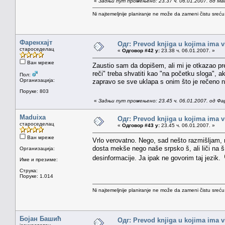
«
Задњи пут промењено: 23.37 ч. 06.01.2007. од Ma
Ni najtemeljnije planiranje ne može da zameni čistu sreć
Фаренхајт
Одг: Prevod knjiga u kojima ima v
староседелац
«
Одговор #42 у:
23.38 ч. 06.01.2007. »
Ван мреже
Zaustio sam da dopišem, ali mi je otkazao pre
reči" treba shvatiti kao "na početku sloga", a
Пол:
Организација:
zapravo se sve uklapa s onim što je rečeno n
Поруке: 803
«
Задњи пут промењено: 23.45 ч. 06.01.2007. од Фа
Maduixa
Одг: Prevod knjiga u kojima ima v
староседелац
«
Одговор #43 у:
23.45 ч. 06.01.2007. »
Ван мреже
Vrlo verovatno. Nego, sad nešto razmišljam, m
dosta mekše nego naše srpsko š, ali liči na š
Организација:
desinformacije. Ja ipak ne govorim taj jezik.
Име и презиме:
Струка:
Поруке: 1.014
Ni najtemeljnije planiranje ne može da zameni čistu sreć
Бојан Башић
Одг: Prevod knjiga u kojima ima v