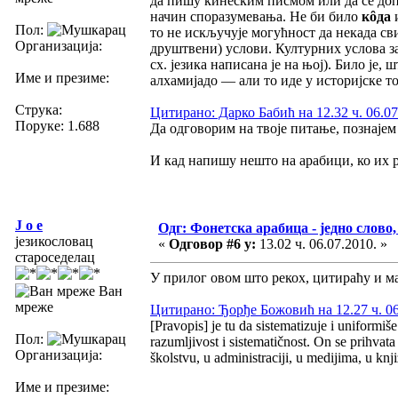
да пишу кинеским писмом или да се допи
начин споразумевања. Не би било
кȏда
и
Пол:
то не искључује могућност да некада сви
Организација:
друштвени) услови. Културних услова за
сх. језика написана је на њој). Било је
Име и презиме:
алхамијадо — али то иде у историјске т
Струка:
Цитирано: Дарко Бабић на 12.32 ч. 06.07
Поруке: 1.688
Да одговорим на твоје питање, познајем
И кад напишу нешто на арабици, ко их 
J o e
Одг: Фонетска арабица - једно слово,
језикословац
«
Одговор #6 у:
13.02 ч. 06.07.2010. »
староседелац
У прилог овом што рекох, цитираћу и м
Ван
мреже
Цитирано: Ђорђе Божовић на 12.27 ч. 06
[Pravopis] je tu da sistematizuje i uniformi
Пол:
razumljivost i sistematičnost. On se prihvat
Организација:
školstvu, u administraciji, u medijima, u knj
Име и презиме: