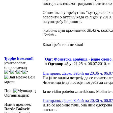
постоји системског разумно-позитивно о
О помињању прећутних "културолошких 
говорити о ћутању када се људи у 2010.
на употребу ћирилице.
«
Задњи пут промењено: 20.42 ч. 06.07.
Бабић
»
Како треба или никако!
Ђорђе Божовић
Одг: Фонетска арабица - једно слово,
језикословац
«
Одговор #8 у:
21.25 ч. 06.07.2010. »
староседелац
Цитирано: Дарко Бабић на 20.36 ч. 06.07
Ван
Ни ја не видим потребу да се користи ла
мреже
Чињеница је да постоји потреба да се ср
Пол:
Ja ne vidim potrebu za arebicom. Molim te o
Организација:
Цитирано: Дарко Бабић на 20.36 ч. 06.07
Име и презиме:
Што се арабице тиче, она није одобрена 
Đorđe Božović
опстане.