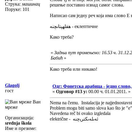
Струка:
машинац
решење поставио изнад самог слова.
Поруке: 101
Написао сам једну реч која има слово Е 
هقلهپتاىچنه - еклептичне
Како треба?
«
Задњи пут промењено: 16.53 ч. 31.12.
Бабић
»
Како треба или никако!
Glagolj
Одг: Фонетска арабица - једно слово,
гост
«
Одговор #13 у:
00.00 ч. 01.01.2011. »
Ван
Nema na čemu. Instalacija je najjednostavn
мреже
Problem mogu biti samo slova kao što je "e" 
Navedena reč bi ovako izgledala
Организација:
električne - ﺋﻪﯨﻠﻪﯨﮑﺘﺮﻳﭼﻨﻪ
srednja škola
Име и презиме: