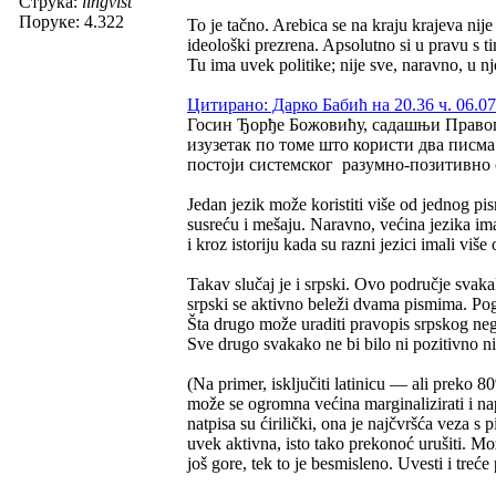
Струка:
lingvist
Поруке: 4.322
To je tačno. Arebica se na kraju krajeva nije
ideološki prezrena. Apsolutno si u pravu s ti
Tu ima uvek politike; nije sve, naravno, u njo
Цитирано: Дарко Бабић на 20.36 ч. 06.07
Госин Ђорђе Божовићу, садашњи Правопи
изузетак по томе што користи два писма.
постоји системског разумно-позитивно о
Jedan jezik može koristiti više od jednog pis
susreću i mešaju. Naravno, većina jezika imaj
i kroz istoriju kada su razni jezici imali više
Takav slučaj je i srpski. Ovo područje svakako
srpski se aktivno beleži dvama pismima. Pogl
Šta drugo može uraditi pravopis srpskog nego
Sve drugo svakako ne bi bilo ni pozitivno n
(Na primer, isključiti latinicu — ali preko 
može se ogromna većina marginalizirati i napr
natpisa su ćirilički, ona je najčvršća veza 
uvek aktivna, isto tako prekonoć urušiti. M
još gore, tek to je besmisleno. Uvesti i treć