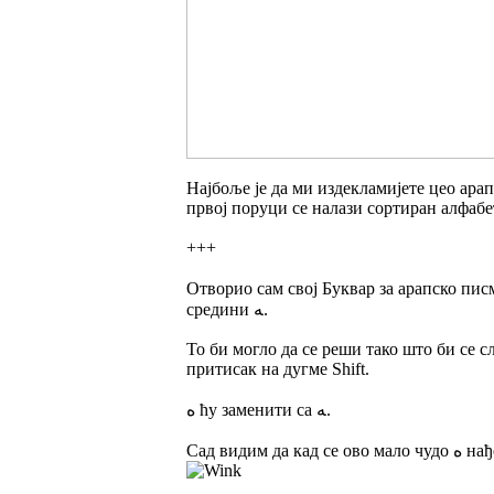
Најбоље је да ми издекламијете цео арап
првој поруци се налази сортиран алфабе
+++
Отворио сам свој Буквар за арапско писмо и заиста се слово Е пише ﻪ
средини ﻪ.
То би могло да се реши тако што би се 
притисак на дугме Shift.
ه ћу заменити са ﻪ.