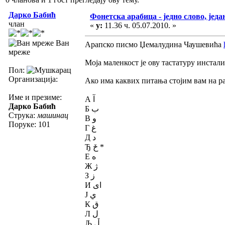
Дарко Бабић
Фонетска арабица - једно слово, једа
члан
«
у:
11.36 ч. 05.07.2010. »
Ван
Арапско писмо Џемалудина Чаушевића
мреже
Моја маленкост је ову тастатуру инстал
Пол:
Организација:
Ако има каквих питања стојим вам на р
Име и презиме:
А آ
Дарко Бабић
Б ب
Струка:
машинац
В و
Поруке: 101
Г غ
Д د
Ђ حٚ *
Е ه
Ж ژ
З ز
И اى
Ј ي
К ق
Л ل
Љ ڵ