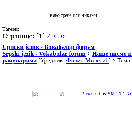
Како треба или никако!
Тагови:
Странице: [
1
]
2
Све
Српски језик - Вокабулар форум
Srpski jezik - Vokabular forum
>
Наше писмо и
рачунарима
(Уредник:
Филип Милетић
) > Тема
Powered by SMF 1.1 R