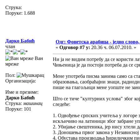
Струка:
Поруке: 1.688
Дарко Бабић
Одг: Фонетска арабица - једно слово,
члан
«
Одговор #7 у:
20.36 ч. 06.07.2010. »
Ван
Ни ја не видим потребу да се користи ла
мреже
Чињеница је да постоји потреба да се ср
Пол:
Мене употреба писма занима само са с
Организација:
образовања, саобраћајни знаци, радиоди
пише на глагољици мене уопште не зан
Име и презиме:
Дарко Бабић
Што се тиче "културних услова" због ко
Струка:
машинац
следеће:
Поруке: 101
1. Одвођење српских учитеља у логоре з
искљичиво на латиници због забране у
2. Убијање свештеника, јер нису хтели 
3. Доношења првог закона у Независној
4. Обустава производња ћириличким писа