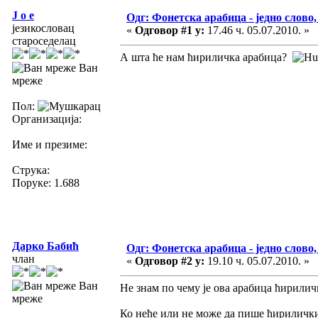
J o e
Одг: Фонетска арабица - једно слово,
језикословац
«
Одговор #1 у:
17.46 ч. 05.07.2010. »
староседелац
А шта ће нам ћириличка арабица?
Ван
мреже
Пол:
Организација:
Име и презиме:
Струка:
Поруке: 1.688
Дарко Бабић
Одг: Фонетска арабица - једно слово,
члан
«
Одговор #2 у:
19.10 ч. 05.07.2010. »
Ван
Не знам по чему је ова арабица ћириличк
мреже
Ко неће или не може да пише ћирилички