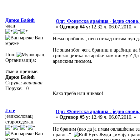
Дарко Бабић
Одг: Фонетска арабица - једно слово,
члан
«
Одговор #4 у:
12.32 ч. 06.07.2010. »
Ван
Нема проблема, него никад нисам чуо да 
мреже
Не знам због чега браниш и арабици да 
Пол:
српског језика на арабичком писму!? Да 
Организација:
арапским писмом.
Име и презиме:
Дарко Бабић
Струка:
машинац
Поруке: 101
Како треба или никако!
J o e
Одг: Фонетска арабица - једно слово,
језикословац
«
Одговор #5 у:
12.49 ч. 06.07.2010. »
староседелац
Не браним (као да ја имам овлашћења за
Ван
право...“
Људи „имају право“
мреже