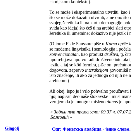
istorijskom kontekstu).
To se može i eksperimentalno utvrditi, kao i 
što se može dokazati i utvrditi, a ne ono št
svojeg šeretluka ili na kartu demagogije pokuš
sviđa kao ideja) što ćeš ti na arebici slati 
šeretluka ili umetnine; dokazivo nije jezik i n
(O tome F. de Saussure piše u
Kursu opšte l
se moderna lingvistika i semiologija i počela 
konvencionalan
, kao produkt
društva
, tj. č
upotrebljava upravo radi društvene interakc
jezik, a taj se kôd formira, piše on, preću
dogovora, zapravo
interakcijom
govornikâ na
isto značenje, ili ako za jednoga od njih ne n
arebicom.)
Ali okej, lepo je i vrlo pohvalno proučavati i 
njoj napisan deo naše štokavske i muslimans
verujem da je mnogo smisleno
danas
je upo
«
Задњи пут промењено: 09.37 ч. 07.07.
Божовић
»
Glagolj
Одг: Фонетска арабица - једно слово,