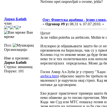
Nećemo opet raspravljati o ovome, jelda?
Дарко Бабић
Одг: Фонетска арабица - једно слово,
члан
«
Одговор #9 у:
08.31 ч. 07.07.2010. »
Ван
Цитат
мреже
Ja ne vidim potrebu za arebicom. Molim te o
Пол:
Илузорно је објашњавати зашто би се н
Организација:
презименом на ћирилици, чак су у прво
Kолико год то некоме може да буде безве
Име и презиме:
неко ти и тих политичкилих или непол
Дарко Бабић
нерелигијских опредељења. Може да бид
Струка:
машинац
Поруке: 101
Госин Амир Ал-Зуби је у стрипу "Хаџи
arebica.htm
) објаснио зашто би требало 
маленкост је наручила овај стрип. Кад м
питање да одговорим.
Ево једног практичног примера зашто б
неко обавеже да то писмо прочитам. Мен
Када ми Суд или МТС пошаљу позив или 
знам читати на латиници и да ћу све св