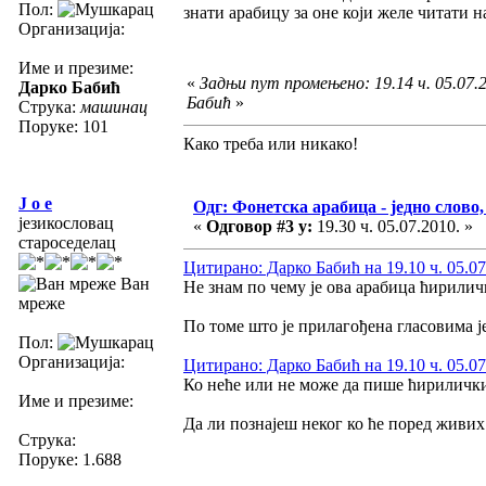
Пол:
знати арабицу за оне који желе читати н
Организација:
Име и презиме:
«
Задњи пут промењено: 19.14 ч. 05.07.
Дарко Бабић
Бабић
»
Струка:
машинац
Поруке: 101
Како треба или никако!
J o e
Одг: Фонетска арабица - једно слово,
језикословац
«
Одговор #3 у:
19.30 ч. 05.07.2010. »
староседелац
Цитирано: Дарко Бабић на 19.10 ч. 05.07
Ван
Не знам по чему је ова арабица ћириличк
мреже
По томе што је прилагођена гласовима ј
Пол:
Организација:
Цитирано: Дарко Бабић на 19.10 ч. 05.07
Ко неће или не може да пише ћириличк
Име и презиме:
Да ли познајеш неког ко ће поред живи
Струка:
Поруке: 1.688