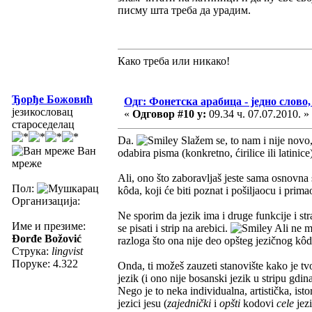
писму шта треба да урадим.
Како треба или никако!
Ђорђе Божовић
Одг: Фонетска арабица - једно слово,
језикословац
«
Одговор #10 у:
09.34 ч. 07.07.2010. »
староседелац
Da.
Slažem se, to nam i nije novo,
Ван
odabira pisma (konkretno, ćirilice ili latinice
мреже
Ali, ono što zaboravljaš jeste sama osnovn
Пол:
kôda, koji će biti poznat i pošiljaocu i prima
Организација:
Ne sporim da jezik ima i druge funkcije i str
Име и презиме:
se pisati i strip na arebici.
Ali ne mo
Đorđe Božović
razloga što ona nije deo opšteg jezičnog kôd
Струка:
lingvist
Поруке: 4.322
Onda, ti možeš zauzeti stanovište kako je tvoj
jezik (i ono nije bosanski jezik u stripu gdi
Nego je to neka individualna, artistička, isto
jezici jesu (
zajednički
i
opšti
kodovi
cele
jezi