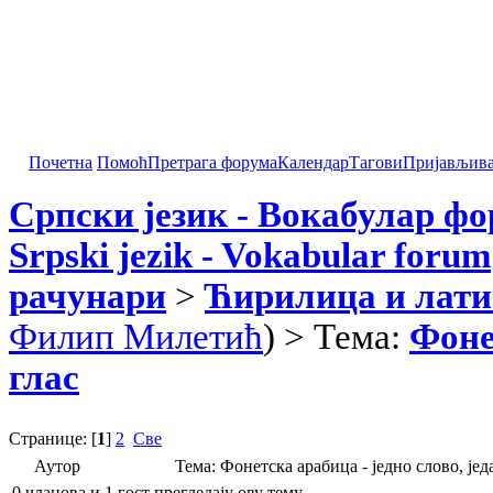
Почетна
Помоћ
Претрага форума
Календар
Тагови
Пријављив
Српски језик - Вокабулар ф
Srpski jezik - Vokabular forum
рачунари
>
Ћирилица и лати
Филип Милетић
) > Тема:
Фоне
глас
Странице: [
1
]
2
Све
Аутор
Тема: Фонетска арабица - једно слово, је
0 чланова и 1 гост прегледају ову тему.