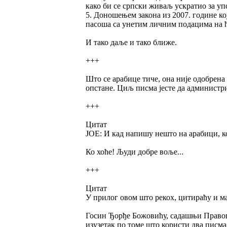
како би се српски живаљ ускратио за у
5. Доношењем закона из 2007. године к
пасоша са унетим личним подацима на ћ
И тако даље и тако ближе.
+++
Што се арабице тиче, она није одобрена 
опстане. Циљ писма јесте да администри
+++
Цитат
ЈОЕ: И кад напишу нешто на арабици, к
Ко хоће! Људи добре воље...
+++
Цитат
У прилог овом што рекох, цитираћу и ма
Госин Ђорђе Божовићу, садашњи Правопи
изузетак по томе што користи два писма.