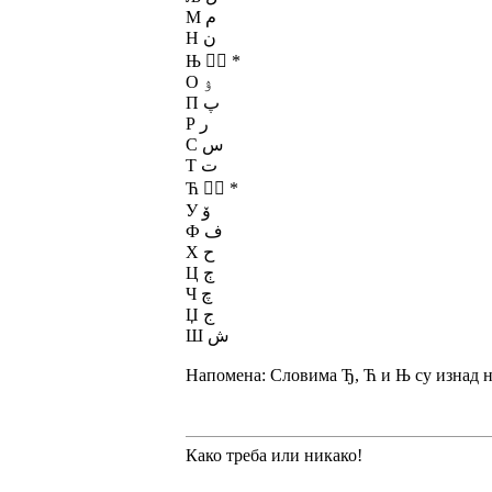
М م
Н ن
Њ ںٛ *
О ۉ
П پ
Р ر
С س
Т ت
Ћ حٛ *
У ۆ
Ф ف
Х ح
Ц ڄ
Ч چ
Џ ج
Ш ش
Напомена: Словима Ђ, Ћ и Њ су изнад 
Како треба или никако!