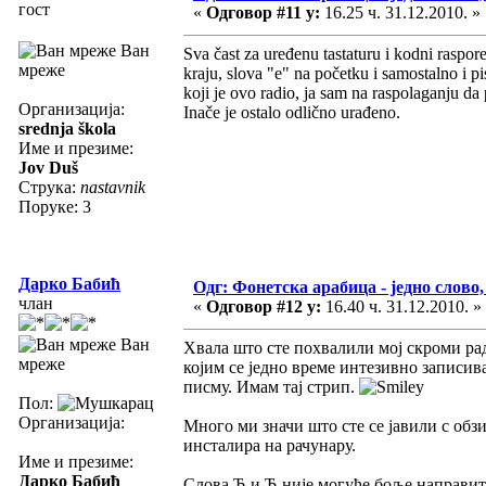
гост
«
Одговор #11 у:
16.25 ч. 31.12.2010. »
Ван
Sva čast za uređenu tastaturu i kodni raspore
мреже
kraju, slova "e" na početku i samostalno i 
koji je ovo radio, ja sam na raspolaganju 
Организација:
Inače je ostalo odlično urađeno.
srednja škola
Име и презиме:
Jov Duš
Струка:
nastavnik
Поруке: 3
Дарко Бабић
Одг: Фонетска арабица - једно слово,
члан
«
Одговор #12 у:
16.40 ч. 31.12.2010. »
Ван
Хвала што сте похвaлили мој скроми ра
мреже
којим се једно време интезивно записива
писму. Имам тај стрип.
Пол:
Организација:
Много ми значи што сте се јавили с обзи
инсталира на рачунару.
Име и презиме:
Дарко Бабић
Слова Ђ и Ћ није могуће боље направити