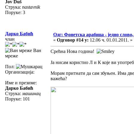
Jov Duš
Струка:
nastavnik
Поруке: 3
Дарко Бабић
Одг: Фонетска арабица - једно слово,
члан
«
Одговор #14 у:
12.06 ч. 01.01.2011. »
Ван
Срећна Нова година!
мреже
Пол:
Организација:
Морам притнати да сам збуњен. Има две
важећа?
Име и презиме:
Дарко Бабић
Струка:
машинац
Поруке: 101