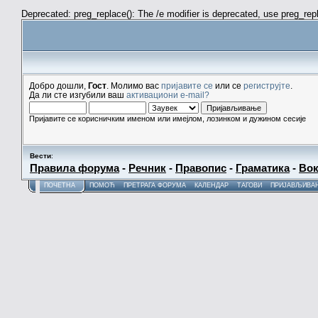
Deprecated: preg_replace(): The /e modifier is deprecated, use preg_re
Добро дошли,
Гост
. Молимо вас
пријавите се
или се
региструјте
.
Да ли сте изгубили ваш
активациони e-mail?
Пријавите се корисничким именом или имејлом, лозинком и дужином сесије
Вести
:
Правила форума
-
Речник
-
Правопис
-
Граматика
-
Вок
ПОЧЕТНА
ПОМОЋ
ПРЕТРАГА ФОРУМА
КАЛЕНДАР
ТАГОВИ
ПРИЈАВЉИВА