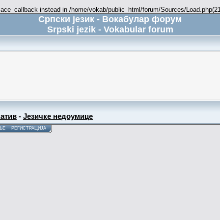
place_callback instead in /home/vokab/public_html/forum/Sources/Load.php(216
Српски језик - Вокабулар форум
Srpski jezik - Vokabular forum
атив
-
Језичке недоумице
ЊЕ
РЕГИСТРАЦИЈА