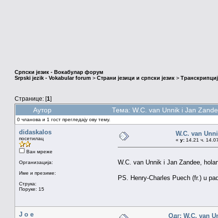
Српски језик - Вокабулар форум
Srpski jezik - Vokabular forum
>
Страни језици и српски језик
>
Транскрипциј
Странице: [
1
]
Аутор
Тема: W.C. van Unnik i Jan Zand
0 чланова и 1 гост прегледају ову тему.
didaskalos
W.C. van Unni
посетилац
«
у:
14.21 ч. 14.0
Ван мреже
W.C. van Unnik i Jan Zandee, holan
Организација:
Име и презиме:
PS. Henry-Charles Puech (fr.) u pa
Струка:
Поруке: 15
J o e
Одг: W.C. van U