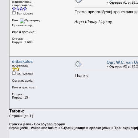
језикословац
«
Одговор #1 у:
15.1
староседелац
Према прилагођеној транскрипциј
Ван мреже
Пол:
Анри-Шарлу Пијешу
.
Организација:
Име и презиме:
Струка:
Поруке: 1.688
didaskalos
Одг: W.C. van U
посетилац
«
Одговор #2 у:
15.2
Ван мреже
Thanks.
Организација:
Име и презиме:
Струка:
Поруке: 15
Тагови:
Странице: [
1
]
Српски језик - Вокабулар форум
Srpski jezik - Vokabular forum
>
Страни језици и српски језик
>
Транскрипциј