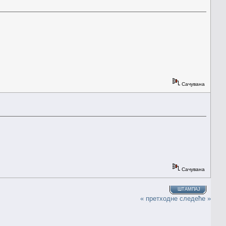
Сачувана
Сачувана
ШТАМПАЈ
« претходне
следеће »