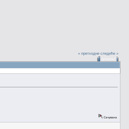
« претходне
следеће »
ШТАМПАЈ
Сачувана