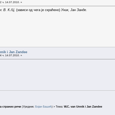
2 ч. 14.07.2010. »
и:
В. К./Ц.
(зависи од чега је скраћено)
Уник, Јан Занде
.
nnik i Jan Zandee
4 ч. 14.07.2010. »
а страних речи
(Уредник:
Бојан Башић
) > Тема:
W.C. van Unnik i Jan Zandee