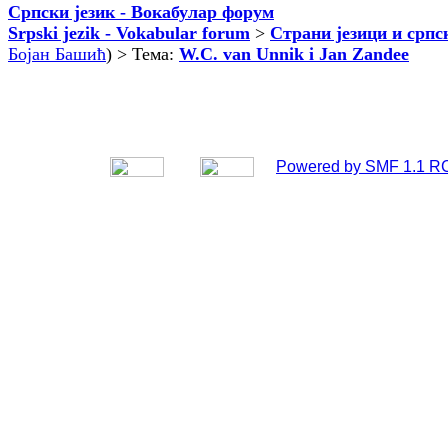
Српски језик - Вокабулар форум
Srpski jezik - Vokabular forum
>
Страни језици и српс
Бојан Башић
) > Тема:
W.C. van Unnik i Jan Zandee
Powered by SMF 1.1 R