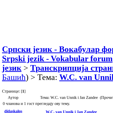
Српски језик - Вокабулар ф
Srpski jezik - Vokabular forum
језик
>
Транскрипција стран
Башић
) > Тема:
W.C. van Unni
Странице: [
1
]
Аутор
Тема: W.C. van Unnik i Jan Zandee (Прочи
0 чланова и 1 гост прегледају ову тему.
didaskalos
W.C. van Unnik i Jan Zandee