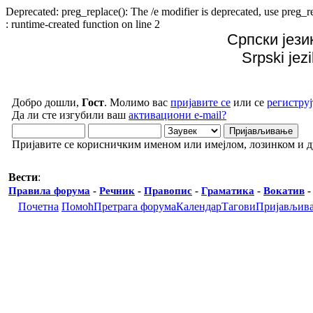
Deprecated: preg_replace(): The /e modifier is deprecated, use preg
: runtime-created function on line 2
Српски јези
Srpski jez
Добро дошли,
Гост
. Молимо вас
пријавите се
или се
региструј
Да ли сте изгубили ваш
активациони e-mail?
Пријавите се корисничким именом или имејлом, лозинком и 
Вести
:
Правила форума
-
Речник
-
Правопис
-
Граматика
-
Вокатив
Почетна
Помоћ
Претрага форума
Календар
Тагови
Пријављив