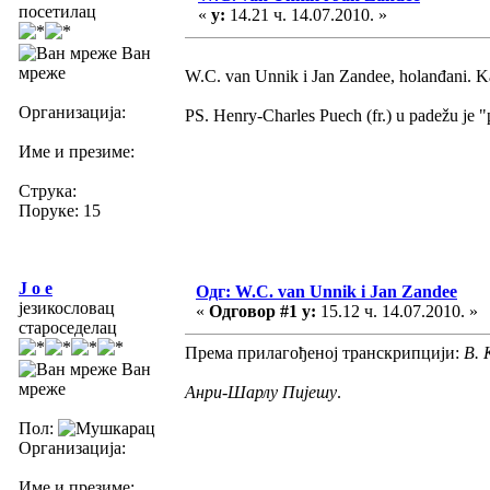
посетилац
«
у:
14.21 ч. 14.07.2010. »
Ван
мреже
W.C. van Unnik i Jan Zandee, holanđani. Ka
Организација:
PS. Henry-Charles Puech (fr.) u padežu je 
Име и презиме:
Струка:
Поруке: 15
J o e
Одг: W.C. van Unnik i Jan Zandee
језикословац
«
Одговор #1 у:
15.12 ч. 14.07.2010. »
староседелац
Према прилагођеној транскрипцији:
В. 
Ван
мреже
Анри-Шарлу Пијешу
.
Пол:
Организација:
Име и презиме: