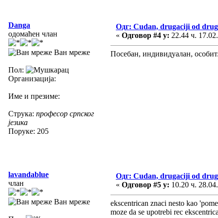
Danga
Одг: Cudan, drugaciji od drug
одомаћен члан
«
Одговор #4 у:
22.44 ч. 17.02
Ван мреже
Посебан, индивидуалан, особит
Пол:
Организација:
Име и презиме:
Струка:
професор српског
језика
Поруке: 205
lavandablue
Одг: Cudan, drugaciji od drug
члан
«
Одговор #5 у:
10.20 ч. 28.04
Ван мреже
ekscentrican znaci nesto kao 'pome
moze da se upotrebi rec ekscentrican