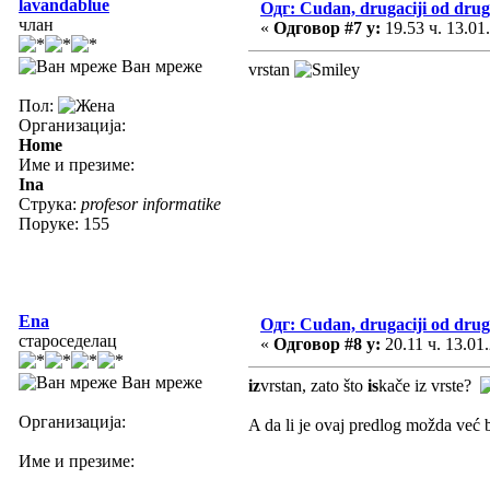
lavandablue
Одг: Cudan, drugaciji od drug
члан
«
Одговор #7 у:
19.53 ч. 13.01
Ван мреже
vrstan
Пол:
Организација:
Home
Име и презиме:
Ina
Струка:
profesor informatike
Поруке: 155
Ena
Одг: Cudan, drugaciji od drug
староседелац
«
Одговор #8 у:
20.11 ч. 13.01
Ван мреже
iz
vrstan, zato što
is
kače iz vrste?
Организација:
A da li je ovaj predlog možda već b
Име и презиме: