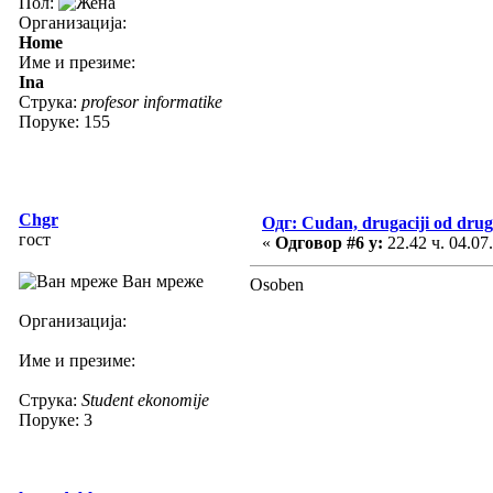
Пол:
Организација:
Home
Име и презиме:
Ina
Струка:
profesor informatike
Поруке: 155
Chgr
Одг: Cudan, drugaciji od drug
гост
«
Одговор #6 у:
22.42 ч. 04.07
Ван мреже
Osoben
Организација:
Име и презиме:
Струка:
Student ekonomije
Поруке: 3