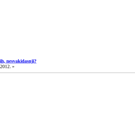
ih, nesvakidasnji?
.2012. »