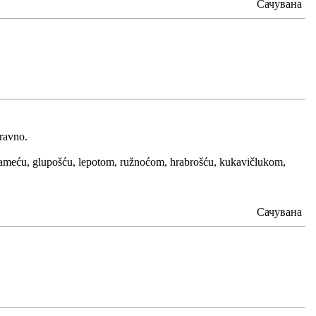
Сачувана
aravno.
te) pameću, glupošću, lepotom, ružnoćom, hrabrošću, kukavičlukom,
Сачувана