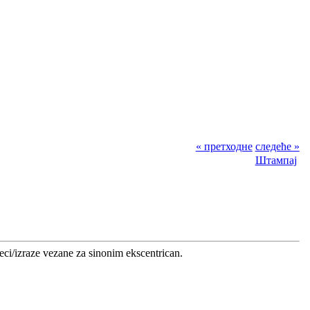
« претходне
следеће »
Штампај
reci/izraze vezane za sinonim ekscentrican.