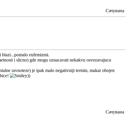
Сачувана
 i blazi...pomalo eufemizmi.
 umetnosti i slicno) gde mogu oznacavati nekakvu osvezavajucu
entalne ravnoteze) je ipak malo negativniji termin, makar obojen
ubice!
))
Сачувана