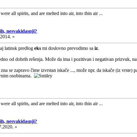
ere all spirits, and are melted into air, into thin air ...
ih, nesvakidasnji?
.2014. »
aj latinsk predlog
eks
mi doslovno prevodimo sa
iz
.
 jedno od dobrih rešenja. Može da ima i pozitivan i negativan prizvuk, n
ne zna se zapravo čime izvrstan iskače ..., može npr. da iskače (iz vrs
tivnim osobinama.
ere all spirits, and are melted into air, into thin air ...
ih, nesvakidasnji?
7.2020. »