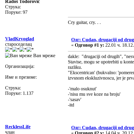
Radoš Todorović
Струка:
Поруке: 97
Cry guitar, cry. . .
VladKrvoglad
Одг: Cudan, drugaciji od drug
староседелац
«
Одговор #1 у:
22.01 ч. 18.12
Ван мреже
dakle: "drugaciji od drugih", "nesv
Stavise, mogu se upotrebiti u kont
Организација:
razliku.
"Ekscentrican' (bukvalno: 'pomeren 
Име и презиме:
izvsnom ekskluzivnoscu, jer je prva
Струка:
-'malo osuknut'
Поруке: 1.137
-'nisu mu sve koze na broju'
-'sasav'
-itd
RecklessLife
Одг: Cudan, drugaciji od drug
члан
«
Одговор #2 у:
14.04 ч. 20.12