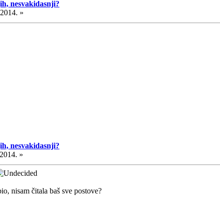
ih, nesvakidasnji?
.2014. »
ih, nesvakidasnji?
.2014. »
io, nisam čitala baš sve postove?