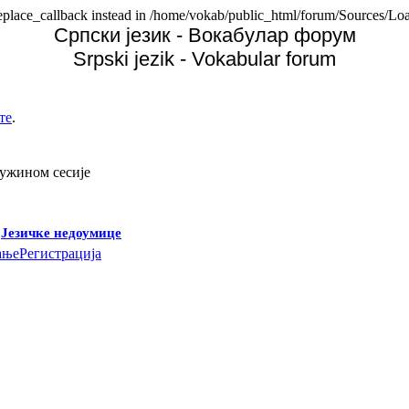
replace_callback instead in /home/vokab/public_html/forum/Sources/Loa
Српски језик - Вокабулар форум
Srpski jezik - Vokabular forum
те
.
дужином сесије
-
Језичке недоумице
ање
Регистрација