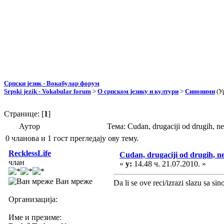
Српски језик - Вокабулар форум
Srpski jezik - Vokabular forum
>
О српском језику и култури
>
Синоними
(У
Странице: [
1
]
Аутор
Тема: Cudan, drugaciji od drugih, 
0 чланова и 1 гост прегледају ову тему.
RecklessLife
Cudan, drugaciji od drugih, n
члан
«
у:
14.48 ч. 21.07.2010. »
Ван мреже
Da li se ove reci/izrazi slazu sa s
Организација:
Име и презиме: