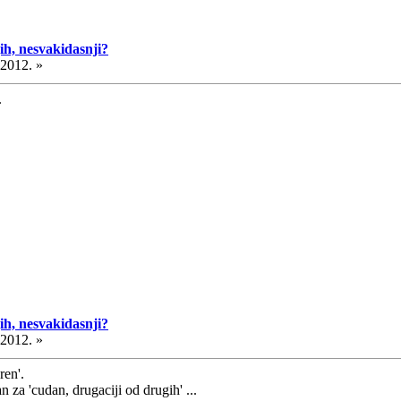
ih, nesvakidasnji?
.2012. »
.
ih, nesvakidasnji?
.2012. »
ren'.
 za 'cudan, drugaciji od drugih' ...