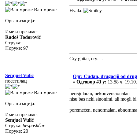
Ван мреже
Hvala.
Организација:
Име и презиме:
Radoš Todorović
Струка:
Поруке: 97
Cry guitar, cry. . .
Semjuel Vulić
Одг: Cudan, drugaciji od drug
посетилац
«
Одговор #3 у:
13.58 ч. 19.10
Ван мреже
neregularan, nekonvencionalan
nisu bas neki sinonimi, ali mogli bi
Организација:
poremećen, nenormalan, abnornmala
Име и презиме:
Semjuel Vulić
Струка:
besposličar
Поруке: 20