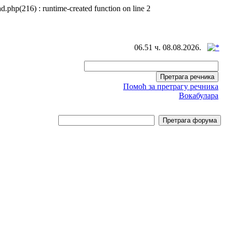
d.php(216) : runtime-created function on line 2
06.51 ч. 08.08.2026.
Помоћ за претрагу речника
Вокабулара