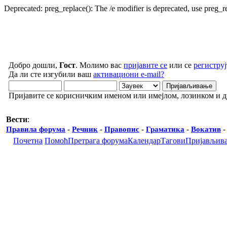
Deprecated: preg_replace(): The /e modifier is deprecated, use preg_
Добро дошли,
Гост
. Молимо вас
пријавите се
или се
региструј
Да ли сте изгубили ваш
активациони e-mail?
Пријавите се корисничким именом или имејлом, лозинком и 
Вести
:
Правила форума
-
Речник
-
Правопис
-
Граматика
-
Вокатив
Почетна
Помоћ
Претрага форума
Календар
Тагови
Пријављив