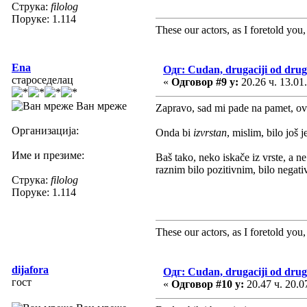
Струка:
filolog
Поруке: 1.114
These our actors, as I foretold you, w
Ena
Одг: Cudan, drugaciji od drug
староседелац
«
Одговор #9 у:
20.26 ч. 13.01
Ван мреже
Zapravo, sad mi pade na pamet, ov
Организација:
Onda bi
izvrstan
, mislim, bilo još
Име и презиме:
Baš tako, neko iskače iz vrste, a 
raznim bilo pozitivnim, bilo nega
Струка:
filolog
Поруке: 1.114
These our actors, as I foretold you, w
dijafora
Одг: Cudan, drugaciji od drug
гост
«
Одговор #10 у:
20.47 ч. 20.0