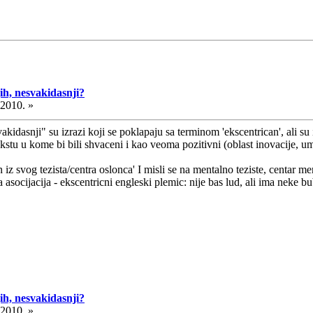
ih, nesvakidasnji?
.2010. »
akidasnji" su izrazi koji se poklapaju sa terminom 'ekscentrican', ali su
ekstu u kome bi bili shvaceni i kao veoma pozitivni (oblast inovacije,
iz svog tezista/centra oslonca' I misli se na mentalno teziste, centar m
 asocijacija - ekscentricni engleski plemic: nije bas lud, ali ima neke b
ih, nesvakidasnji?
.2010. »