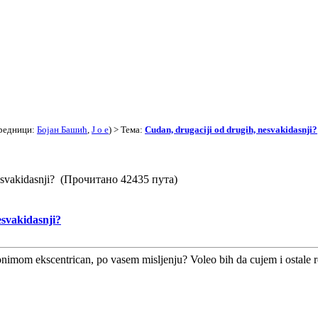
редници:
Бојан Башић
,
J o e
) > Тема:
Cudan, drugaciji od drugih, nesvakidasnji?
nesvakidasnji? (Прочитано 42435 пута)
esvakidasnji?
inonimom ekscentrican, po vasem misljenju? Voleo bih da cujem i ostale 