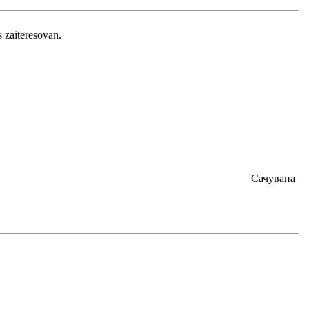
s zaiteresovan.
Сачувана