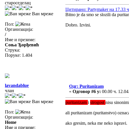
староседелац
Цитирано: Partymaker на 17.33 ч
Ван мреже
Bitno je da smo se slozili da purit
Пол:
Dobro. Izvini.
Организација:
/
Име и презиме:
Соња Ђорђевић
Струка:
Поруке: 1.404
lavandablue
Одг: Puritanizam
члан
«
Одговор #6 у:
00.00 ч. 12.04
Ван мреже
puritanizam
i
strogost
nisu sinonimi
Пол:
ali puritanizam (puritanstvo) oznaca
Организација:
Home
ako gresim, neka me neko ispravi.
Име и презиме: