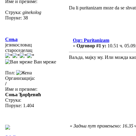
Име и презиме:
Da li puritanizam moze da se shvat
Струка:
ginekolog
Поруке: 38
Соња
Одг: Puritanizam
језикословац
«
Одговор #1 у:
10.51 ч. 05.09
староседелац
Ваљда, мајку му. Или можда ка
Ван мреже
Пол:
Организација:
/
Име и презиме:
Соња Ђорђевић
Струка:
Поруке: 1.404
«
Задњи пут промењено: 16.35 ч