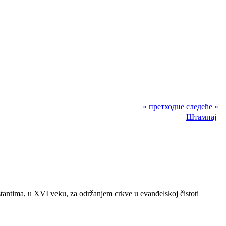
« претходне
следеће »
Штампај
stantima, u XVI veku, za održanjem crkve u evanđelskoj čistoti