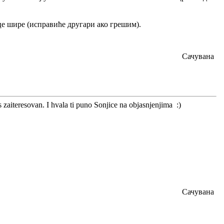
ице шире (исправиће другари ако грешим).
Сачувана
s zaiteresovan. I hvala ti puno Sonjice na objasnjenjima :)
Сачувана