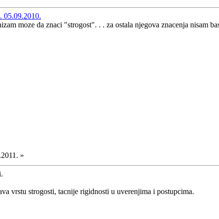
. 05.09.2010.
anizam moze da znaci "strogost". . . za ostala njegova znacenja nisam ba
.2011. »
.
va vrstu strogosti, tacnije rigidnosti u uverenjima i postupcima.