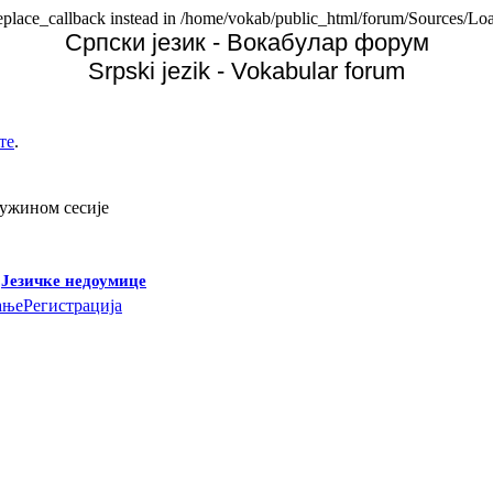
replace_callback instead in /home/vokab/public_html/forum/Sources/Loa
Српски језик - Вокабулар форум
Srpski jezik - Vokabular forum
те
.
дужином сесије
-
Језичке недоумице
ање
Регистрација