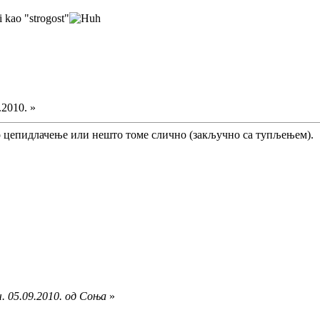
i kao "strogost"
.2010. »
о цепидлачење или нешто томе слично (закључно са тупљењем).
. 05.09.2010. од Соња
»