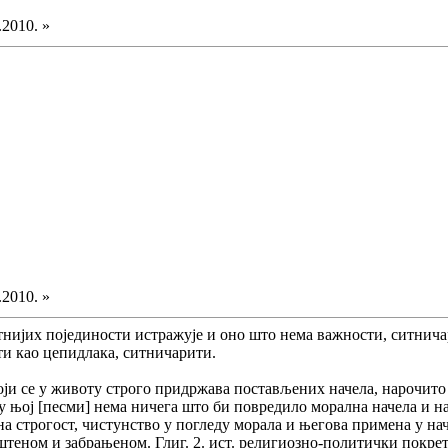
.2010. »
.2010. »
итнијих појединости истражује и оно што нема важности, ситнича
ти као цепидлака, ситничарити.
ј који се у животу строго придржава постављених начела, нарочит
о у њој [песми] нема ничега што би повредило морална начела и н
рана строгост, чистунство у погледу морала и његова примена у на
теном и забрањеном. Глиг. 2. ист. религиозно-политички покрет у