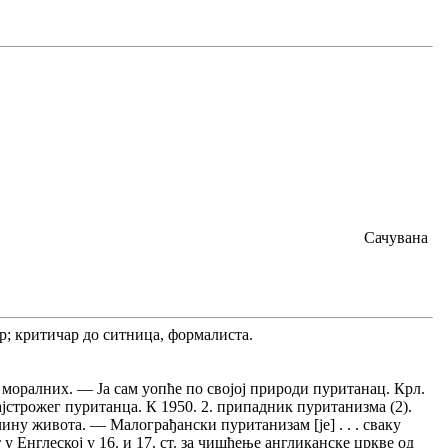
Сачувана
р; критичар до ситница, формалиста.
о моралних. — Ја сам уопће по својој природи пуританац. Крл.
ајстрожег пуританца. К 1950. 2. припадник пуританизма (2).
чину живота. — Малограђански пуританизам [је] . . . сваку
 Енглеској у 16. и 17. ст. за чишћење англиканске цркве од