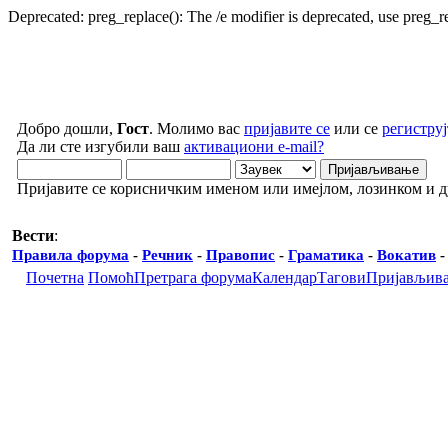
Deprecated: preg_replace(): The /e modifier is deprecated, use preg_
Добро дошли,
Гост
. Молимо вас
пријавите се
или се
региструј
Да ли сте изгубили ваш
активациони e-mail?
Пријавите се корисничким именом или имејлом, лозинком и 
Вести
:
Правила форума
-
Речник
-
Правопис
-
Граматика
-
Вокатив
Почетна
Помоћ
Претрага форума
Календар
Тагови
Пријављив