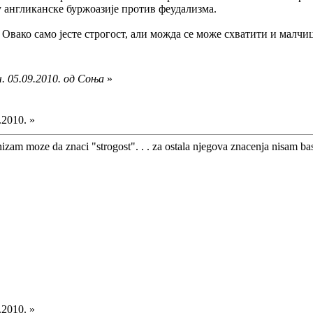
у англиканске буржоазије против феудализма.
. Овако само јесте строгост, али можда се може схватити и малч
. 05.09.2010. од Соња
»
.2010. »
anizam moze da znaci "strogost". . . za ostala njegova znacenja nisam ba
.2010. »