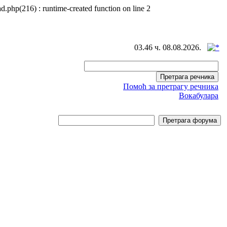
d.php(216) : runtime-created function on line 2
03.46 ч. 08.08.2026.
Помоћ за претрагу речника
Вокабулара