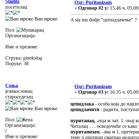
Stiglitz
Одг: Puritanizam
посетилац
«
Одговор #2 у:
15.46 ч. 05.09
Ван мреже
A sta mu dodje "цепидлачење" ?
Пол:
Организација:
Име и презиме:
Струка:
ginekolog
Поруке: 38
Соња
Одг: Puritanizam
језикословац
«
Одговор #3 у:
16.35 ч. 05.09
староседелац
цепидлака
- особа која до најс
Ван мреже
цепидлачити
- радити, поступа
Пол:
пуританац
, -нца м лат. 1. она
Организација:
Читалац . . . осведочиће се как
/
пуританизам
, -зма м 1. прете
Име и презиме:
тему о еротици сматрао недопуш