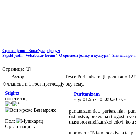
Српски језик - Вокабулар форум
Srpski jezik - Vokabular forum
>
О српском језику и култури
>
Значења реч
Странице: [
1
]
Аутор
Тема: Puritanizam (Прочитано 127
0 чланова и 1 гост прегледају ову тему.
Stiglitz
Puritanizam
посетилац
«
у:
01.55 ч. 05.09.2010. »
Ван мреже
puritanizam (lat. puritas, nlat. pur
čistunstvo, preterana strogost u v
Пол:
(nasuprot anglikanskoj crkvi, koj
Организација:
u primeru: "Nisam ocekivala taj pu