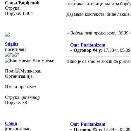
Соња Ђорђевић
остатака католицизма и за борб
Струка:
Поруке: 1.404
Дај мало контекста, биће лакше
«
Задњи пут промењено: 16.39 ч
Stiglitz
Одг: Puritanizam
посетилац
«
Одговор #4 у:
17.33 ч. 05.09
Ван мреже
Bitno je da smo se slozili da purit
Пол:
Организација:
Име и презиме:
Струка:
ginekolog
Поруке: 38
Соња
Одг: Puritanizam
језикословац
«
Одговор #5 у:
17.39 ч. 05.09