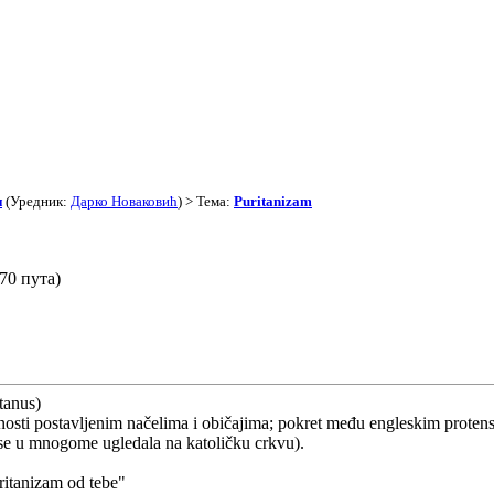
и
(Уредник:
Дарко Новаковић
) > Тема:
Puritanizam
70 пута)
itanus)
ernosti postavljenim načelima i običajima; pokret među engleskim proten
a se u mnogome ugledala na katoličku crkvu).
ritanizam od tebe"