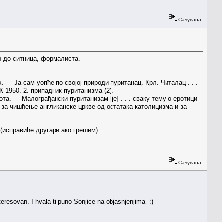
Сачувана
ар до ситница, формалиста.
. — Ја сам уопће по својој природи пуританац. Крл. Читалац . . .
 1950. 2. припадник пуританизма (2).
та. — Малограђански пуританизам [је] . . . сваку тему о еротици
т. за чишћење англиканске цркве од остатака католицизма и за
 (исправиће другари ако грешим).
Сачувана
teresovan. I hvala ti puno Sonjice na objasnjenjima :)