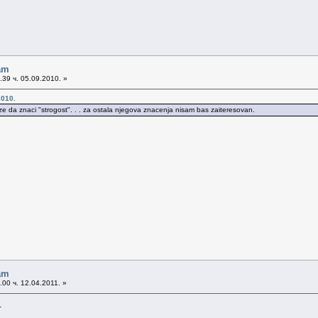
am
39 ч. 05.09.2010. »
2010.
ze da znaci "strogost". . . za ostala njegova znacenja nisam bas zaiteresovan.
am
00 ч. 12.04.2011. »
.