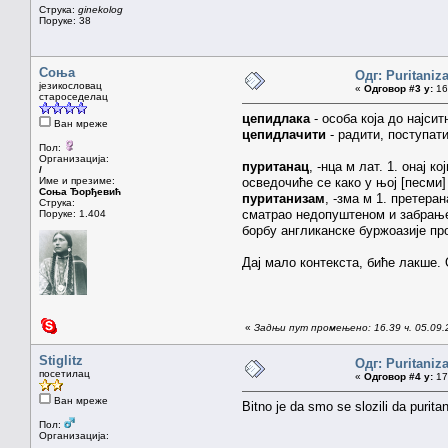
Струка:
ginekolog
Поруке: 38
Соња
Одг: Puritaniz
језикословац
«
Одговор #3 у:
16.
староседелац
цепидлака
- особа која до најси
Ван мреже
цепидлачити
- радити, поступат
Пол:
Организација:
пуританац
, -нца м лат. 1. онај 
/
Име и презиме:
осведочиће се како у њој [песми]
Соња Ђорђевић
пуританизам
, -зма м 1. претера
Струка:
сматрао недопуштеном и забрањено
Поруке: 1.404
борбу англиканске буржоазије п
Дај мало контекста, биће лакше.
«
Задњи пут промењено: 16.39 ч. 05.09.
Stiglitz
Одг: Puritaniz
посетилац
«
Одговор #4 у:
17.
Ван мреже
Bitno je da smo se slozili da purit
Пол:
Организација: