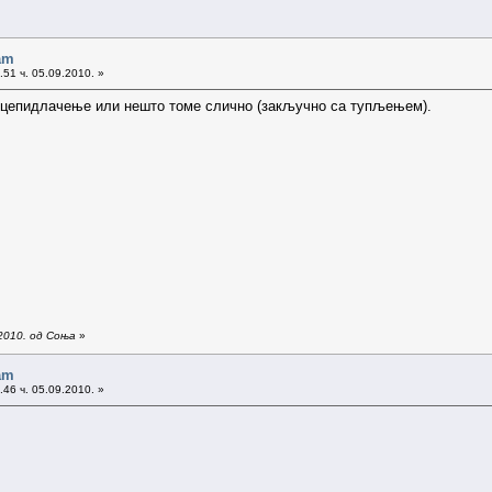
am
51 ч. 05.09.2010. »
 цепидлачење или нешто томе слично (закључно са тупљењем).
2010. од Соња
»
am
46 ч. 05.09.2010. »