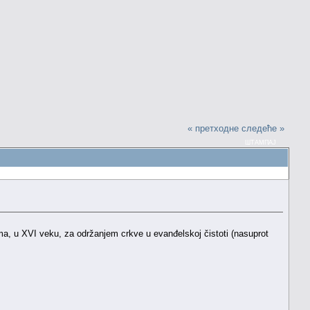
« претходне
следеће »
ШТАМПАЈ
ma, u XVI veku, za održanjem crkve u evanđelskoj čistoti (nasuprot