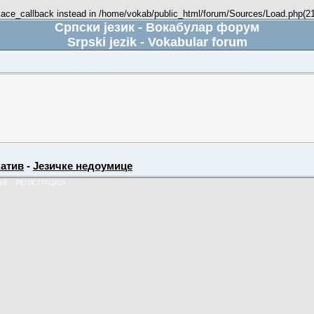
place_callback instead in /home/vokab/public_html/forum/Sources/Load.php(216
Српски језик - Вокабулар форум
Srpski jezik - Vokabular forum
атив
-
Језичке недоумице
ЊЕ
РЕГИСТРАЦИЈА