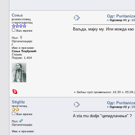
Соња
Одг: Puritaniz
језикословац
«
Одговор #1 у:
10.
староседелац
Ваљда, мајку му. Или можда као
Ван мреже
Пол:
Организација:
/
Име и презиме:
Соња Ђорђевић
Струка:
Поруке: 1.404
«
Задњи пут промењено: 16.35 ч. 05.09.
Stiglitz
Одг: Puritaniz
посетилац
«
Одговор #2 у:
15.
Ван мреже
A sta mu dodje "цепидлачење" ?
Пол:
Организација:
Име и презиме: