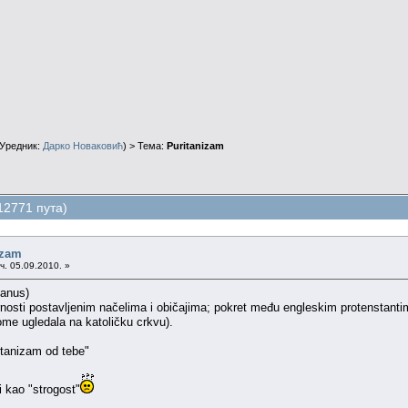
Уредник:
Дарко Новаковић
) > Тема:
Puritanizam
12771 пута)
izam
ч. 05.09.2010. »
tanus)
ernosti postavljenim načelima i običajima; pokret među engleskim protenstanti
ome ugledala na katoličku crkvu).
itanizam od tebe"
 kao "strogost"