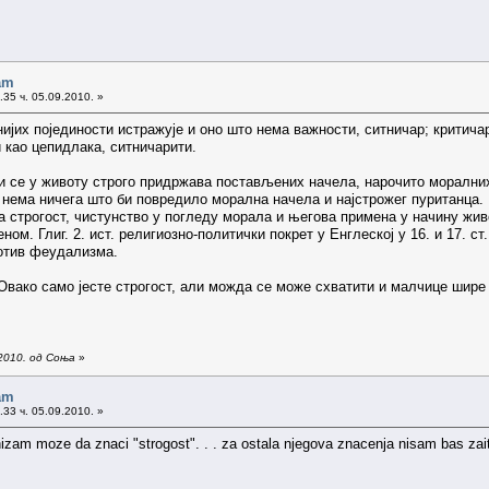
am
35 ч. 05.09.2010. »
тнијих појединости истражује и оно што нема важности, ситничар; критич
и као цепидлака, ситничарити.
који се у животу строго придржава постављених начела, нарочито моралних
 нема ничега што би повредило морална начела и најстрожег пуританца. К
на строгост, чистунство у погледу морала и његова примена у начину живо
м. Глиг. 2. ист. религиозно-политички покрет у Енглеској у 16. и 17. с
ротив феудализма.
 Овако само јесте строгост, али можда се може схватити и малчице шире
2010. од Соња
»
am
33 ч. 05.09.2010. »
anizam moze da znaci "strogost". . . za ostala njegova znacenja nisam bas zai