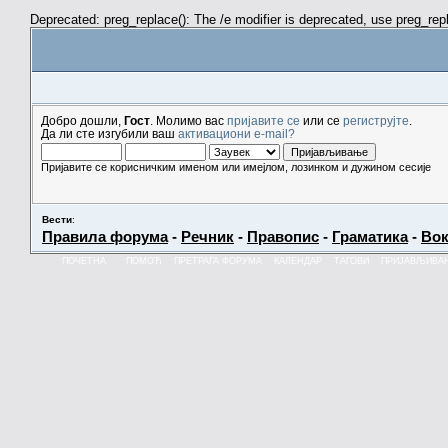
Deprecated: preg_replace(): The /e modifier is deprecated, use preg_re
Добро дошли,
Гост
. Молимо вас
пријавите се
или се
региструјте
.
Да ли сте изгубили ваш
активациони e-mail?
Пријавите се корисничким именом или имејлом, лозинком и дужином сесије
Вести
:
Правила форума
-
Речник
-
Правопис
-
Граматика
-
Вок
ПОЧЕТНА
ПОМОЋ
ПРЕТРАГА ФОРУМА
КАЛЕНДАР
ТАГОВИ
ПРИЈАВЉИВА