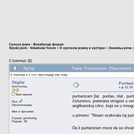
Српски језик - Вокабулар форум
Srpski jezik - Vokabular forum
>
О српском језику и култури
>
Значења речи
(
Странице: [
1
]
Аутор
Тема: Puritanizam (Прочитано 
0 чланова и 1 гост прегледају ову тему.
Stiglitz
Puritan
посетилац
«
у:
01.55 
Ван мреже
puritanizam (lat. puritas, nlat. puri
čistunstvo, preterana strogost u v
Пол:
Организација:
anglikanskoj crkvi, koja se u mnog
Име и презиме:
u primeru: "Nisam ocekivala taj pur
Струка:
ginekolog
Поруке: 38
Da li puritanizam moze da se shvati