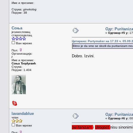
Име и презиме:
Струка:
ginekolog
Поруке: 38
Соња
Одг: Puritaniz
језикословац
«
Одговор #5 у:
17.
староседелац
Цитирано: Partymaker на 17.33 ч. 05.09.
Ван мреже
Bitno je da smo se slozili da puritanizam mo
Пол:
Организација:
Dobro. Izvini.
/
Име и презиме:
Соња Ђорђевић
Струка:
Поруке: 1.404
lavandablue
Одг: Puritaniz
члан
«
Одговор #6 у:
00.
Ван мреже
puritanizam
i
strogost
nisu sinonimi
Пол: