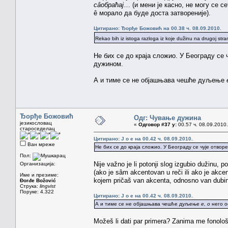
сȃобраћај
… (и мени је касно, не могу се с
ȇ морало да буде доста затвореније).
Цитирано: Ђорђе Божовић на 00.38 ч. 08.09.2010.
Rekao bih iz istoga razloga iz koje dužinu na drugoj stran
Не бих се до краја сложио. У Београду се
дужином.
А и тиме се не објашњава чешће дуљење
Ђорђе Божовић
Одг: Чување дужина
језикословац
«
Одговор #37 у:
00.57 ч. 08.09.2010.
староседелац
Цитирано: J o e на 00.42 ч. 08.09.2010.
Ван мреже
Не бих се до краја сложио. У Београду се чује отво
Пол:
Nije važno je li potonji slog izgubio dužinu, p
Организација:
(ako je sâm akcentovan u reči ili ako je akcen
Име и презиме:
kojem pričaš van akcenta, odnosno van dubi
Đorđe Božović
Струка:
lingvist
Поруке: 4.322
Цитирано: J o e на 00.42 ч. 08.09.2010.
А и тиме се не објашњава чешће дуљење
е, о
него о
Možeš li dati par primera? Zanima me fonolo