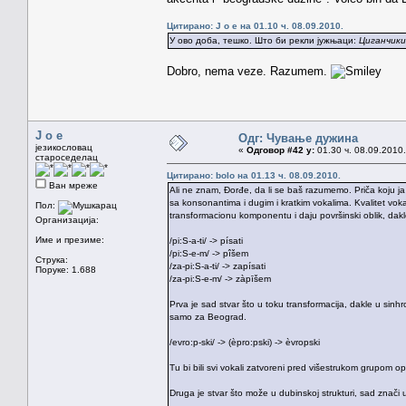
Цитирано: J o e на 01.10 ч. 08.09.2010.
У ово доба, тешко. Што би рекли јужњаци:
Циганчики
Dobro, nema veze. Razumem.
J o e
Одг: Чување дужина
језикословац
«
Одговор #42 у:
01.30 ч. 08.09.2010.
староседелац
Цитирано: bolo на 01.13 ч. 08.09.2010.
Ван мреже
Ali ne znam, Đorđe, da li se baš razumemo. Priča koju ja 
sa konsonantima i dugim i kratkim vokalima. Kvalitet vokal
Пол:
transformacionu komponentu i daju površinski oblik, dakle
Организација:
Име и презиме:
/pi:S-a-ti/ -> písati
/pi:S-e-m/ -> pîšem
Струка:
/za-pi:S-a-ti/ -> zapísati
Поруке: 1.688
/za-pi:S-e-m/ -> zàpīšem
Prva je sad stvar što u toku transformacija, dakle u sinh
samo za Beograd.
/evro:p-ski/ -> (èpro:pski) -> èvropski
Tu bi bili svi vokali zatvoreni pred višestrukom grupom o
Druga je stvar što može u dubinskoj strukturi, sad znači u