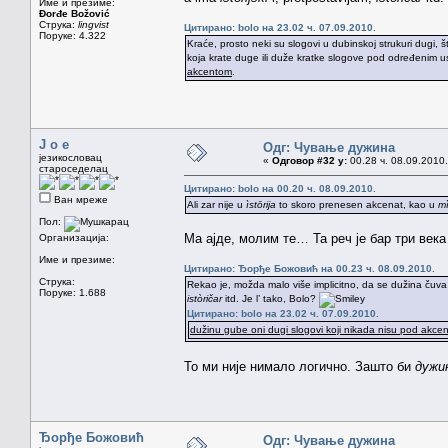
Име и презиме:
Đorđe Božović
Струка:
lingvist
Цитирано: bolo на 23.02 ч. 07.09.2010.
Поруке: 4.322
Kraće, prosto neki su slogovi u dubinskoj strukuri dugi,
koja krate duge ili duže kratke slogove pod određenim u
akcentom
.
J o e
Одг: Чување дужина
језикословац
«
Одговор #32 у:
00.28 ч. 08.09.2010.
староседелац
Цитирано: bolo на 00.20 ч. 08.09.2010.
Ван мреже
Ali zar nije u
ìstōrija
to skoro prenesen akcenat, kao u
mì
Пол:
Ма ајде, молим те… Та реч је бар три века
Организација:
Име и презиме:
Цитирано: Ђорђе Божовић на 00.23 ч. 08.09.2010.
Струка:
Rekao je, možda malo više implicitno, da se dužina čuva
Поруке: 1.688
istòričar
itd. Je l’ tako, Bolo?
Цитирано: bolo на 23.02 ч. 07.09.2010.
dužinu gube oni dugi slogovi koji nikada nisu pod akce
То ми није нимало логично. Зашто би
дужи
Ђорђе Божовић
Одг: Чување дужина