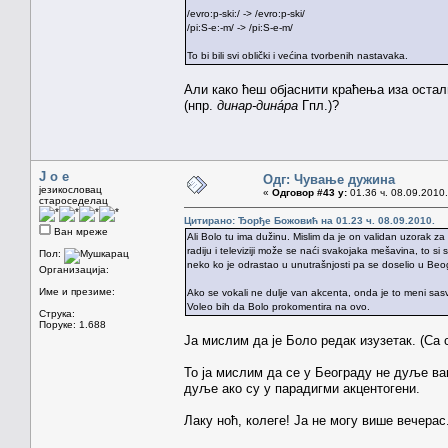
/evro:p-ski:/ -> /evro:p-ski/
/pi:S-e:-m/ -> /pi:S-e-m/
To bi bili svi oblički i većina tvorbenih nastavaka.
Али како ћеш објаснити краћења иза остали
(нпр.
динар-дина́ра
Гпл.)?
J o e
Одг: Чување дужина
језикословац
«
Одговор #43 у:
01.36 ч. 08.09.2010.
староседелац
Цитирано: Ђорђе Божовић на 01.23 ч. 08.09.2010.
Ван мреже
Ali Bolo tu ima dužinu. Mislim da je on validan uzorak
radiju i televiziji može se naći svakojaka mešavina, to 
Пол:
neko ko je odrastao u unutrašnjosti pa se doselio u Beog
Организација:
Име и презиме:
Ako se vokali ne dulje van akcenta, onda je to meni sas
Voleo bih da Bolo prokomentira na ovo.
Струка:
Поруке: 1.688
Ја мислим да је Боло редак изузетак. (Са
То ја мислим да се у Београду не дуље ва
дуље ако су у парадигми акцентогени.
Лаку ноћ, колеге! Ја не могу више вечерас