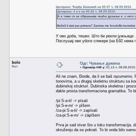
Цитирано: Ђорђе Божовић на 00.57 ч. 08.09.2010.
Цитирано: J o e на 00.42 ч. 08.09.2010.
А и тиме се не објашњава чешће дуљење
е, о
него о
Možeš li dati par primera? Zanima me fonološki kontekst
У ово доба, тешко. Што би рекли јужњаци:
Послушај ове убоге спикере (на Б92 нема 
bolo
Одг: Чување дужина
Гост
«
Одговор #40 у:
01.13 ч. 08.09.2010.
Ali ne znam, Đorđe, da li se baš razumemo. Pr
tonovima, a u drugoj skeletnu strukturu sa ko
dubinskoj strukturi. Dubinska skeletna i proz
dakle prosta transformaciona gramatika. To bi 
/pi:S-a-ti/ -> písati
/pi:S-e-m/ -> pîšem
/za-pi:S-a-ti/ -> zapísati
/za-pi:S-e-m/ -> zàpīšem
Prva je sad stvar što u toku transformacija, d
okruženju da se pokrati. To bi onda bilo sam