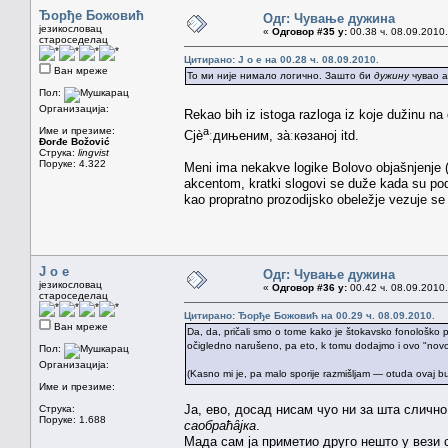
Ђорђе Божовић
Одг: Чување дужина
језикословац
«
Одговор #35 у:
00.38 ч. 08.09.2010.
староседелац
Цитирано: J o e на 00.28 ч. 08.09.2010.
Ван мреже
То ми није нимало логично. Зашто би
дужину
чувао а
Пол:
Организација:
Rekao bih iz istoga razloga iz koje dužinu na 
Име и презиме:
а
Сјѐ
ːдињеним, за̀ːкəзаној itd.
Đorđe Božović
Струка:
lingvist
Поруке: 4.322
Meni ima nekakve logike Bolovo objašnjenje 
akcentom, kratki slogovi se duže kada su po
kao propratno prozodijsko obeležje vezuje se 
J o e
Одг: Чување дужина
језикословац
«
Одговор #36 у:
00.42 ч. 08.09.2010.
староседелац
Цитирано: Ђорђе Божовић на 00.29 ч. 08.09.2010.
Ван мреже
Da, da, pričali smo o tome kako je štokavsko fonološko pra
očigledno narušeno, pa eto, k tomu dodajmo i ovo "novo 
Пол:
Организација:
(Kasno mi je, pa malo sporije razmišljam — otuda ovaj b
Име и презиме:
Ја, ево, досад нисам чуо ни за шта слично
Струка:
Поруке: 1.688
саобраћȃјка
.
Мада сам ја приметио друго нешто у вези