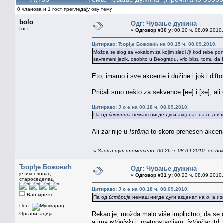
0 чланова и 1 гост прегледају ову тему.
bolo
Одг: Чување дужина
Гост
«
Одговор #30 у:
00.20 ч. 08.09.2010.
Цитирано: Ђорђе Божовић на 00.15 ч. 08.09.2010.
Možda se slog sa vokalom za kojim sledi /j/ kod tebe pon
savremeni jezik, osobito u Beogradu, vrlo blizu tomu da fo
Eto, imamo i sve akcente i dužine i još i dift
Pričali smo nešto za sekvence [eə] i [ɛə], ali
Цитирано: J o e на 00.18 ч. 08.09.2010.
Па од
ѝстōрија
немаш нигде дуги акценат на
о
, а и
Ali zar nije u
ìstōrija
to skoro prenesen akcen
«
Задњи пут промењено: 00.26 ч. 08.09.2010. од bol
Ђорђе Божовић
Одг: Чување дужина
језикословац
«
Одговор #31 у:
00.23 ч. 08.09.2010.
староседелац
Цитирано: J o e на 00.18 ч. 08.09.2010.
Ван мреже
Па од
ѝстōрија
немаш нигде дуги акценат на
о
, а и
Пол:
Rekao je, možda malo više implicitno, da se 
Организација:
a ima
istòrijski
i, pretpostavljam,
istòričar
itd.