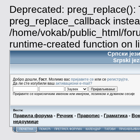
Deprecated: preg_replace(): 
preg_replace_callback instea
/home/vokab/public_html/for
runtime-created function on l
Српски јез
Srpski jez
Добро дошли,
Гост
. Молимо вас
пријавите се
или се
региструјте
.
Да ли сте изгубили ваш
активациони e-mail?
Пријавите се корисничким именом или имејлом, лозинком и дужином сесије
Вести
:
Правила форума
-
Речник
-
Правопис
-
Граматика
-
Вок
недоумице
ПОЧЕТНА
ПОМОЋ
ПРЕТРАГА ФОРУМА
КАЛЕНДАР
ТАГОВИ
ПРИЈАВЉИВА