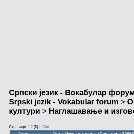
Српски језик - Вокабулар фору
Srpski jezik - Vokabular forum
>
О
култури
>
Наглашавање и изгов
Странице:
1
2
[
3
]
4
Све
Аутор
Тема: Чување дужина (Прочитано 39866