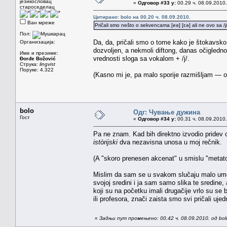
језикословац
«
Одговор #33 у:
00.29 ч. 08.09.2010.
староседелац
Цитирано: bolo на 00.20 ч. 08.09.2010.
Ван мреже
Pričali smo nešto o sekvencama [eə] [ɛə] ali ne ovo sa /j/
Пол:
Da, da, pričali smo o tome kako je štokavsko f
Организација:
dozvoljen, a nekmoli diftong, danas očigledn
Име и презиме:
vrednosti sloga sa vokalom + /j/.
Đorđe Božović
Струка:
lingvist
Поруке: 4.322
(Kasno mi je, pa malo sporije razmišljam — 
bolo
Одг: Чување дужина
Гост
«
Одговор #34 у:
00.31 ч. 08.09.2010.
Pa ne znam. Kad bih direktno izvodio pridev
istòrijski
dva nezavisna unosa u moj rečnik.
(A "skoro prenesen akcenat" u smislu "metaton
Mislim da sam se u svakom slučaju malo umor
svojoj sredini i ja sam samo slika te sredine,
koji su na početku imali drugačije vrlo su se
ili profesora, znači zaista smo svi pričali uj
«
Задњи пут промењено: 00.42 ч. 08.09.2010. од bol