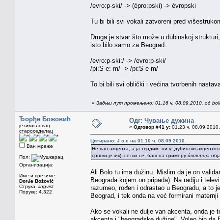
/evro:p-ski/ -> (èpro:pski) -> èvropski
Tu bi bili svi vokali zatvoreni pred višestru
Druga je stvar što može u dubinskoj strukturi,
isto bilo samo za Beograd.
/evro:p-ski:/ -> /evro:p-ski/
/pi:S-e:-m/ -> /pi:S-e-m/
To bi bili svi oblički i većina tvorbenih nastav
«
Задњи пут промењено: 01.16 ч. 08.09.2010. од bol
Ђорђе Божовић
Одг: Чување дужина
језикословац
«
Одговор #41 у:
01.23 ч. 08.09.2010.
староседелац
Цитирано: J o e на 01.10 ч. 08.09.2010.
Ван мреже
Не ван акцента, а ја тврдим: ни у „дубински акцентог
српски језик), сетих се, баш на примеру
и́сторија
обј
Пол:
Организација:
Ali Bolo tu ima dužinu. Mislim da je on vali
Име и презиме:
Beograda kojem on pripada). Na radiju i telev
Đorđe Božović
Струка:
lingvist
razumeo, rođen i odrastao u Beogradu, a to j
Поруке: 4.322
Beograd, i tek onda na već formirani maternji
Ako se vokali ne dulje van akcenta, onda je 
akcenta i "beogradske dužine". Voleo bih da 