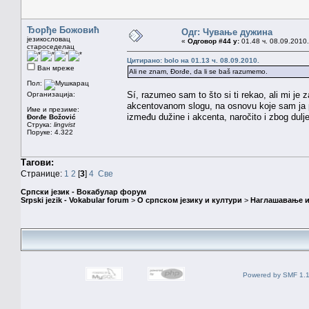
Ђорђе Божовић
Одг: Чување дужина
језикословац
«
Одговор #44 у:
01.48 ч. 08.09.2010.
староседелац
Цитирано: bolo на 01.13 ч. 08.09.2010.
Ван мреже
Ali ne znam, Đorđe, da li se baš razumemo.
Пол:
Sí, razumeo sam to što si ti rekao, ali mi je 
Организација:
akcentovanom slogu, na osnovu koje sam ja pok
Име и презиме:
između dužine i akcenta, naročito i zbog dulje
Đorđe Božović
Струка:
lingvist
Поруке: 4.322
Тагови:
Странице:
1
2
[
3
]
4
Све
Српски језик - Вокабулар форум
Srpski jezik - Vokabular forum
>
О српском језику и култури
>
Наглашавање и
Powered by SMF 1.