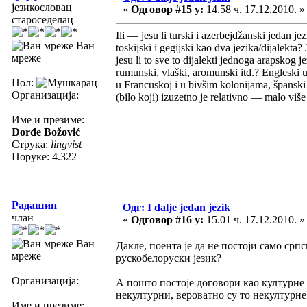
језикословац
«
Одговор #15 у:
14.58 ч. 17.12.2010. »
староседелац
Ili — jesu li turski i azerbejdžanski jedan jez
Ван
toskijski i gegijski kao dva jezika/dijalekt
мреже
jesu li to sve to dijalekti jednoga arapskog j
rumunski, vlaški, aromunski itd.? Engleski 
Пол:
u Francuskoj i u bivšim kolonijama, španski i
Организација:
(bilo koji) izuzetno je relativno — malo vi
Име и презиме:
Đorđe Božović
Струка:
lingvist
Поруке: 4.322
Радашин
Одг: I dalje jedan jezik
члан
«
Одговор #16 у:
15.01 ч. 17.12.2010. »
Ван
Дакле, поента је да не постоји само срп
мреже
рускобелоруски језик?
Организација:
А пошто постоје договори као културне 
некултурни, вероватно су то некултурне
Име и презиме: