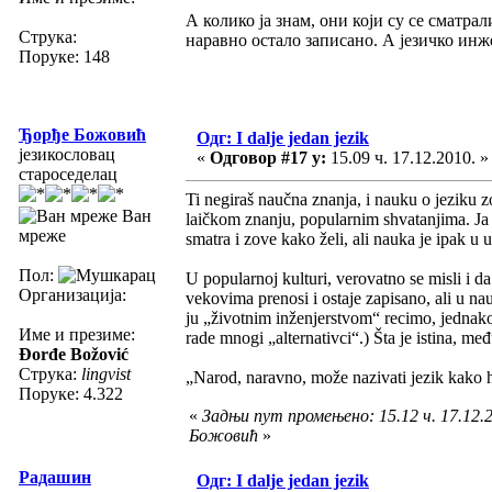
А колико ја знам, они који су се сматрал
Струка:
наравно остало записано. А језичко ин
Поруке: 148
Ђорђе Божовић
Одг: I dalje jedan jezik
језикословац
«
Одговор #17 у:
15.09 ч. 17.12.2010. »
староседелац
Ti negiraš naučna znanja, i nauku o jeziku 
Ван
laičkom znanju, popularnim shvatanjima. Ja n
мреже
smatra i zove kako želi, ali nauka je ipak u 
Пол:
U popularnoj kulturi, verovatno se misli i da
Организација:
vekovima prenosi i ostaje zapisano, ali u nauc
ju „životnim inženjerstvom“ recimo, jednako 
Име и презиме:
rade mnogi „alternativci“.) Šta je istina, me
Đorđe Božović
Струка:
lingvist
„Narod, naravno, može nazivati jezik kako ho
Поруке: 4.322
«
Задњи пут промењено: 15.12 ч. 17.12.
Божовић
»
Радашин
Одг: I dalje jedan jezik