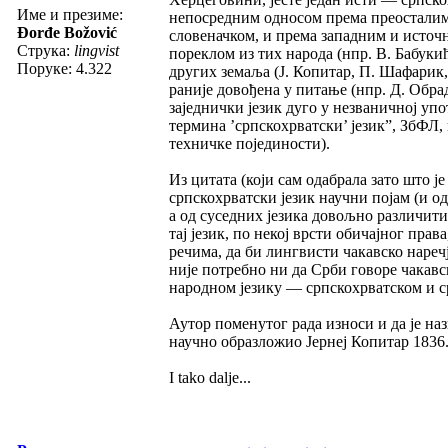
Име и презиме:
непосредним односом према преосталим
Đorđe Božović
словеначком, и према западним и источн
Струка:
lingvist
пореклом из тих народа (нпр. В. Бабукић
Поруке: 4.322
других земаља (Ј. Копитар, П. Шафарик, 
раније довођена у питање (нпр. Д. Обрадо
заједнички језик дуго у незваничној упо
термина ’српскохрватски’ језик”, ЗбФЛ, к
техничке појединости).
Из цитата (који сам одабрала зато што је
српскохрватски језик научни појам (и о
а од суседних језика довољно различити 
тај језик, по некој врсти обичајног пр
речима, да би лингвисти чакавско нареч
није потребно ни да Срби говоре чакавс
народном језику — српскохрватском и с
Аутор поменутог рада износи и да је наз
научно образложио Јернеј Копитар 1836.
I tako dalje...