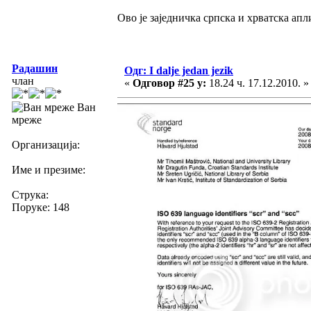
Ово је заједничка српска и хрватска апл
Радашин
Одг: I dalje jedan jezik
члан
«
Одговор #25 у:
18.24 ч. 17.12.2010. »
Ван
мреже
Организација:
Име и презиме:
Струка:
Поруке: 148