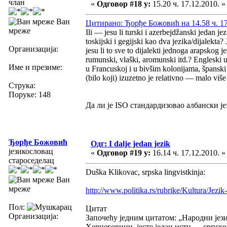
члан
«
Одговор #18 у:
15.20 ч. 17.12.2010. »
Ван
Цитирано: Ђорђе Божовић на 14.58 ч. 17
мреже
Ili — jesu li turski i azerbejdžanski jedan jez
toskijski i gegijski kao dva jezika/dijalekt
Организација:
jesu li to sve to dijalekti jednoga arapskog j
rumunski, vlaški, aromunski itd.? Engleski 
Име и презиме:
u Francuskoj i u bivšim kolonijama, španski i
(bilo koji) izuzetno je relativno — malo vi
Струка:
Поруке: 148
Да ли је ISO стандардизовао албански ј
Ђорђе Божовић
Одг: I dalje jedan jezik
језикословац
«
Одговор #19 у:
16.14 ч. 17.12.2010. »
староседелац
Duška Klikovac, srpska lingvistkinja:
Ван
мреже
http://www.politika.rs/rubrike/Kultura/Jezik-
Пол:
Цитат
Организација:
Започећу једним цитатом: „Народни језик
Херцеговини, јесте један исти — српск