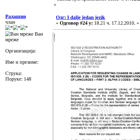
»
Радашин
Одг: I dalje jedan jezik
члан
«
Одговор #24 у:
18.21 ч. 17.12.2010. »
Ван
мреже
Организација:
Име и презиме:
Струка:
Поруке: 148