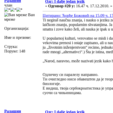
Радашин
Одг: I dalje jedan jezik
члан
«
Одговор #20 у:
16.47 ч. 17.12.2010. »
Ван
Цитирано: Ђорђе Божовић на 15.09 ч. 17
мреже
Ti negiraš naučna znanja, i nauku o jeziku 
laičkom znanju, popularnim shvatanjima. Ja n
Организација:
smatra i zove kako želi, ali nauka je ipak u 
Име и презиме:
U popularnoj kulturi, verovatno se misli i da
vekovima prenosi i ostaje zapisano, ali u nauc
Струка:
ju „životnim inženjerstvom“ recimo, jednako 
Поруке: 148
rade mnogi „alternativci“.) Šta je istina, me
„Narod, naravno, može nazivati jezik kako ho
Одличну си паралелу направио.
Tи очигледно ниси обавештен да је тео
биологије.
Е видиш, твоја сербокроатистика је упра
суочи са чињиницама.
Радашин
Одг: I dalje jedan jezik