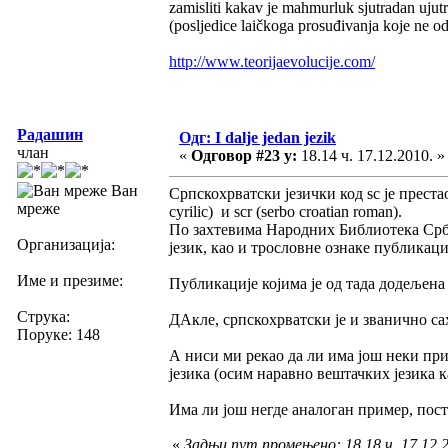
zamisliti kakav je mahmurluk sjutradan uju
(posljedice laičkoga prosuđivanja koje ne odg
http://www.teorijaevolucije.com/
Радашин
Одг: I dalje jedan jezik
члан
«
Одговор #23 у:
18.14 ч. 17.12.2010. »
Ван
Српскохрватски језички код sc је престао
мреже
cyrilic) и scr (serbo croatian roman).
По захтевима Народних Библиотека Србиј
Организација:
језик, као и трословне ознаке публикациј
Име и презиме:
Публикације којима је од тада додељена о
Струка:
ДАкле, српскохрватски је и званично с
Поруке: 148
А ниси ми рекао да ли има још неки пр
језика (осим наравно вештачких језика ка
Има ли још негде аналоган пример, пос
«
Задњи пут промењено: 18.18 ч. 17.12.