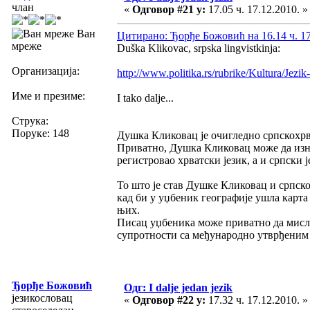
члан
«
Одговор #21 у:
17.05 ч. 17.12.2010. »
Ван
Цитирано: Ђорђе Божовић на 16.14 ч. 17
мреже
Duška Klikovac, srpska lingvistkinja:
Организација:
http://www.politika.rs/rubrike/Kultura/Jezik-
Име и презиме:
I tako dalje...
Струка:
Поруке: 148
Душка Кликовац је очигледно српскохрва
Приватно, Душка Кликовац може да износ
регистровао хрватски језик, а и српски је
То што је став Душке Кликовац и српско
кад би у уџбеник географије ушла карта
њих.
Писац уџбеника може приватно да мисли 
супротности са међународно утврђеним
Ђорђе Божовић
Одг: I dalje jedan jezik
језикословац
«
Одговор #22 у:
17.32 ч. 17.12.2010. »