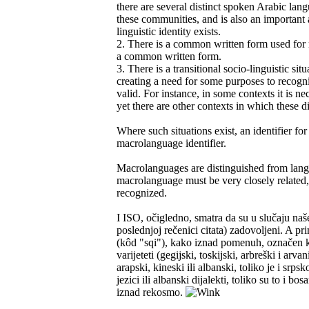
there are several distinct spoken Arabic lan
these communities, and is also an important 
linguistic identity exists.
2. There is a common written form used for 
a common written form.
3. There is a transitional socio-linguistic 
creating a need for some purposes to recogniz
valid. For instance, in some contexts it is 
yet there are other contexts in which these di
Where such situations exist, an identifier fo
macrolanguage identifier.
Macrolanguages are distinguished from langua
macrolanguage must be very closely related,
recognized.
I ISO, očigledno, smatra da su u slučaju naš
poslednjoj rečenici citata) zadovoljeni. A pr
(kôd "sqi"), kako iznad pomenuh, označen k
varijeteti (gegijski, toskijski, arbreški i a
arapski, kineski ili albanski, toliko je i srp
jezici ili albanski dijalekti, toliko su to i b
iznad rekosmo.