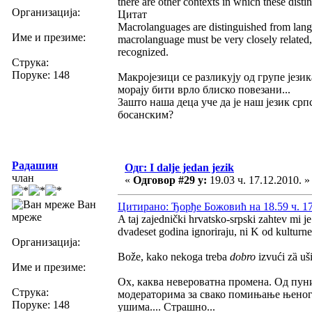
there are other contexts in which these distin
Организација:
Цитат
Macrolanguages are distinguished from langua
Име и презиме:
macrolanguage must be very closely related,
recognized.
Струка:
Поруке: 148
Макројезици се разликују од групе је
морају бити врло блиско повезани...
Зашто наша деца уче да је наш језик српс
босанским?
Радашин
Одг: I dalje jedan jezik
члан
«
Одговор #29 у:
19.03 ч. 17.12.2010. »
Ван
Цитирано: Ђорђе Божовић на 18.59 ч. 17
мреже
A taj zajednički hrvatsko-srpski zahtev mi 
dvadeset godina ignoriraju, ni K od kulturne
Организација:
Bože, kako nekoga treba
dobro
izvući zȁ uši
Име и презиме:
Ох, каква невероватна промена. Од пун
Струка:
модераторима за свако помињање њеног ј
Поруке: 148
ушима.... Страшно...