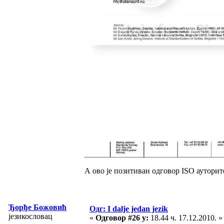
А ово је позитиван одговор ISO ауторит
Ђорђе Божовић
Одг: I dalje jedan jezik
језикословац
«
Одговор #26 у:
18.44 ч. 17.12.2010. »