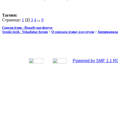
Тагови:
Странице:
1
[
2
]
3
4
...
9
Српски језик - Вокабулар форум
Srpski jezik - Vokabular forum
>
О српском језику и култури
>
Антиправила
Powered by SMF 1.1 R