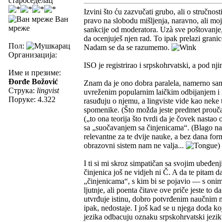
староседелац
Izvini što ću zazvučati grubo, ali o stručnos
Ван
pravo na slobodu mišljenja, naravno, ali moje 
мреже
sankcije od moderatora. Uzà sve poštovanje, t
da ocenjuješ njen rad. To ipak prelazi granic
Пол:
Nadam se da se razumemo.
Организација:
ISO je registrirao i srpskohrvatski, a pod nj
Име и презиме:
Đorđe Božović
Znam da je ono dobra paralela, namerno sam 
Струка:
lingvist
uvreženim popularnim laičkim odbijanjem i 
Поруке: 4.322
rasuđuju o njemu, a lingviste vide kao neke t
spomenike. (Što možda jeste predmet proučavan
(„to ona teorija što tvrdi da je čovek nastao
sa „suočavanjem sa činjenicama“. (Blago nam
relevantne za te dvije nauke, a bez dana fo
obrazovni sistem nam ne valja...
)
I ti si mi skroz simpatičan sa svojim ubeđenj
činjenica još ne vidjeh ni Č. A da te pitam d
„činjenicama“, s kim bi se pojavio — s on
ljutnje, ali poenta čitave ove priče jeste to 
utvrđuje istinu, dobro potvrđenim naučnim 
ipak, nedostaje. I još kad se u njega doda ko
jezika odbacuju oznaku srpskohrvatski jezik