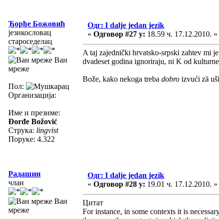
Ђорђе Божовић
Одг: I dalje jedan jezik
језикословац
«
Одговор #27 у:
18.59 ч. 17.12.2010. »
староседелац
A taj zajednički hrvatsko-srpski zahtev mi 
Ван
dvadeset godina ignoriraju, ni K od kulturne
мреже
Bože, kako nekoga treba
dobro
izvući zȁ uši
Пол:
Организација:
Име и презиме:
Đorđe Božović
Струка:
lingvist
Поруке: 4.322
Радашин
Одг: I dalje jedan jezik
члан
«
Одговор #28 у:
19.01 ч. 17.12.2010. »
Ван
Цитат
мреже
For instance, in some contexts it is necessa