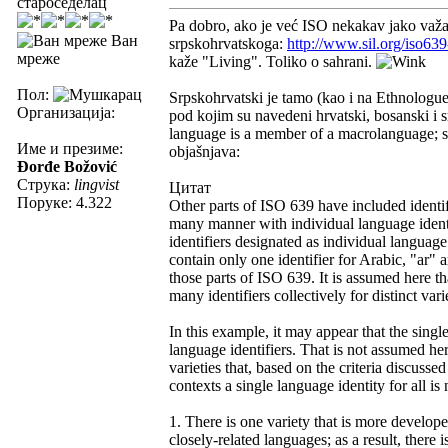
староседелац
Pa dobro, ako je već ISO nekakav jako važan 
Ван
srpskohrvatskoga:
http://www.sil.org/iso63
мреже
kaže "Living". Toliko o sahrani.
Пол:
Srpskohrvatski je tamo (kao i na Ethnologue
Организација:
pod kojim su navedeni hrvatski, bosanski i s
language is a member of a macrolanguage; s
Име и презиме:
objašnjava:
Đorđe Božović
Струка:
lingvist
Цитат
Поруке: 4.322
Other parts of ISO 639 have included identifi
many manner with individual language identif
identifiers designated as individual language
contain only one identifier for Arabic, "ar" 
those parts of ISO 639. It is assumed here th
many identifiers collectively for distinct var
In this example, it may appear that the sing
language identifiers. That is not assumed her
varieties that, based on the criteria discusse
contexts a single language identity for all i
1. There is one variety that is more develop
closely-related languages; as a result, there