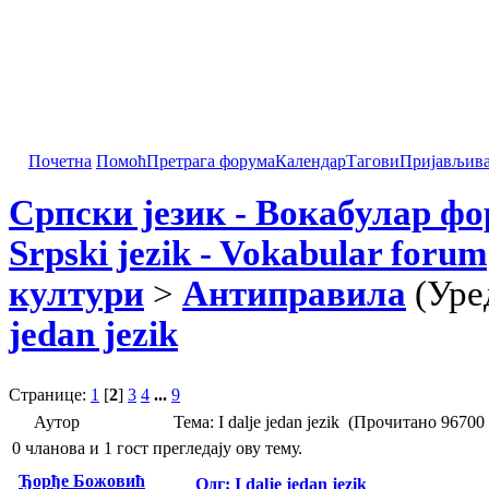
Почетна
Помоћ
Претрага форума
Календар
Тагови
Пријављив
Српски језик - Вокабулар ф
Srpski jezik - Vokabular forum
култури
>
Антиправила
(Уре
jedan jezik
Странице:
1
[
2
]
3
4
...
9
Аутор
Тема: I dalje jedan jezik (Прочитано 96700
0 чланова и 1 гост прегледају ову тему.
Ђорђе Божовић
Одг: I dalje jedan jezik