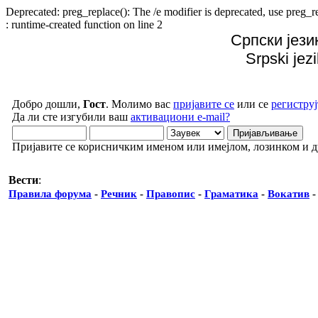
Deprecated: preg_replace(): The /e modifier is deprecated, use preg
: runtime-created function on line 2
Српски јези
Srpski jez
Добро дошли,
Гост
. Молимо вас
пријавите се
или се
региструј
Да ли сте изгубили ваш
активациони e-mail?
Пријавите се корисничким именом или имејлом, лозинком и 
Вести
:
Правила форума
-
Речник
-
Правопис
-
Граматика
-
Вокатив