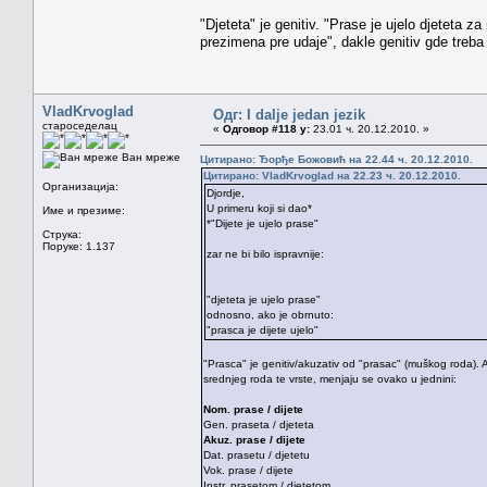
"Djeteta" je genitiv. "Prase je ujelo djeteta z
prezimena pre udaje", dakle genitiv gde treba
VladKrvoglad
Одг: I dalje jedan jezik
староседелац
«
Одговор #118 у:
23.01 ч. 20.12.2010. »
Ван мреже
Цитирано: Ђорђе Божовић на 22.44 ч. 20.12.2010.
Цитирано: VladKrvoglad на 22.23 ч. 20.12.2010.
Организација:
Djordje,
U primeru koji si dao*
Име и презиме:
*"Dijete je ujelo prase"
Струка:
Поруке: 1.137
zar ne bi bilo ispravnije:
"djeteta je ujelo prase"
odnosno, ako je obrnuto:
"prasca je dijete ujelo"
"Prasca" je genitiv/akuzativ od "prasac" (muškog roda). A
srednjeg roda te vrste, menjaju se ovako u jednini:
Nom. prase / dijete
Gen. praseta / djeteta
Akuz. prase / dijete
Dat. prasetu / djetetu
Vok. prase / dijete
Instr. prasetom / djetetom