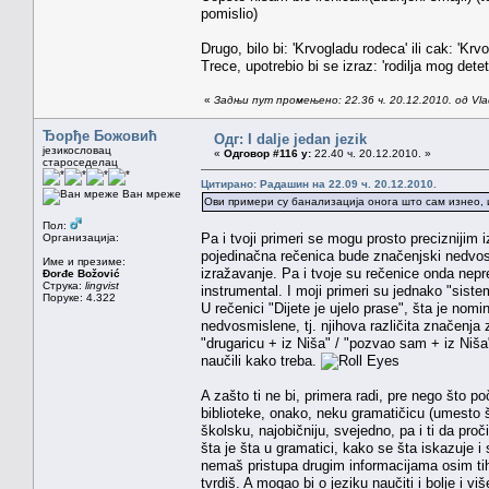
pomislio)
Drugo, bilo bi: 'Krvogladu rodeca' ili cak: 'Krv
Trece, upotrebio bi se izraz: 'rodilja mog dete
«
Задњи пут промењено: 22.36 ч. 20.12.2010. од Vla
Ђорђе Божовић
Одг: I dalje jedan jezik
језикословац
«
Одговор #116 у:
22.40 ч. 20.12.2010. »
староседелац
Цитирано: Радашин на 22.09 ч. 20.12.2010.
Ван мреже
Ови примери су банализација онога што сам изнео, и
Пол:
Pa i tvoji primeri se mogu prosto precizniji
Организација:
pojedinačna rečenica bude značenjski nedvos
Име и презиме:
izražavanje. Pa i tvoje su rečenice onda neprec
Đorđe Božović
Струка:
lingvist
instrumental. I moji primeri su jednako "siste
Поруке: 4.322
U rečenici "Dijete je ujelo prase", šta je nomi
nedvosmislene, tj. njihova različita značenja z
"drugaricu + iz Niša" / "pozvao sam + iz Niša
naučili kako treba.
A zašto ti ne bi, primera radi, pre nego što po
biblioteke, onako, neku gramatičicu (umesto 
školsku, najobičniju, svejedno, pa i ti da p
šta je šta u gramatici, kako se šta iskazuje 
nemaš pristupa drugim informacijama osim tih p
tvrdiš. A mogao bi o jeziku naučiti i bolje i v