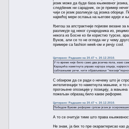
језик може да буде база књижевног језика,
следбеник ни сарадник, он је пример нечег
чији се језик разликује од језика обојице
највећој мери ослања на његове идеје и њ
Његош за апстрактније појмове везане за м
разликује од неког сународника из, рецимо
некога из Босне ко би користио турске, ар
Вуков, али се то не огледа ни у чему друг
примере са fashion week-ом и речју cool.
Цитирано: Радашин на 20.47 ч. 20.12.2010.
У то време није било само два језичка пола, иако сам
Караџића наметнута управо најгора опција, најпрости
саблажњиве речи, нити објављивање "поезије"порно
С обзиром да се ради о нечему што је спро
интелигенцији то наметнула мањини, и то н
прогоњене опозиције у позицију, а мањина 
пожељан образац било какве реформе.
Цитирано: Радашин на 20.47 ч. 20.12.2010.
Победом Вукове реформе српски језик је осиромашио,
А то се очитује тиме што права књижевност
Не знам, ја бих то пре окарактерисао као