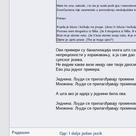
Malo ko zna, takođe, i to da je svaki jezik (pa i staroslo
čovečanstva nije zasmetalo u provođenju međuljudske k
Primer:
Kupila je bluzu i košulju na pruge. (Jesu li i bluza i košul
Pozvao sam drugaricu iz Niša. (Je li drugarica iz Niša, ili
Brat mi je slomio ruku. (Je li brat slomio svoju ruku, ili je
Dijete je ujelo prase. (Tko je koga ujeo?)
Ови примери су банализација онога што сам 
непрецизности у изражавању, а ја сам дао
српског језика.
Не видим какве везе имају ове твоје двос
Ево још једног примера:
Једнина: Људи се прилагођавају промени
Множина: Људи се прилагођавају промен
А шта ако је идеја у једнини била ова:
Једнина: Људи се прилагођавају промено
Множина: Људи се прилагођавају променам
Радашин
Одг: I dalje jedan jezik