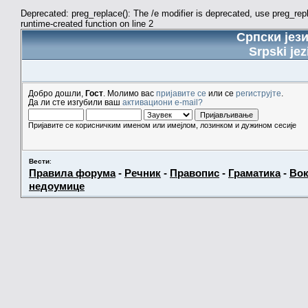
Deprecated: preg_replace(): The /e modifier is deprecated, use preg_re
runtime-created function on line 2
Српски јез
Srpski jez
Добро дошли,
Гост
. Молимо вас
пријавите се
или се
региструјте
.
Да ли сте изгубили ваш
активациони e-mail?
Пријавите се корисничким именом или имејлом, лозинком и дужином сесије
Вести
:
Правила форума
-
Речник
-
Правопис
-
Граматика
-
Вок
недоумице