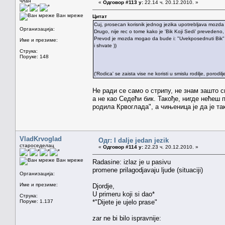
члан
«
Одговор #113 у:
22.14 ч. 20.12.2010. »
Ван мреже
Цитат
Cuj, prosecan korisnik jednog jezika upotrebljava mozda 
Организација:
Drugo, nije rec o tome kako je 'Bik Koji Sedi' prevedeno
Prevod je mozda mogao da bude i: "Uvekposednuti Bik" - ali
Име и презиме:
i shvate ))
Струка:
Поруке: 148
('Rodica' se zaista vise ne koristi u smislu rodilje, porodil
Не ради се само о стрипу, не знам зашто си
а не као Седећи бик. Такође, нигде нећеш 
родила Крвоглада", а чињеница је да је та
VladKrvoglad
Одг: I dalje jedan jezik
староседелац
«
Одговор #114 у:
22.23 ч. 20.12.2010. »
Ван мреже
Radasine: izlaz je u pasivu
promene prilagodjavaju ljude (situaciji)
Организација:
Име и презиме:
Djordje,
U primeru koji si dao*
Струка:
Поруке: 1.137
*"Dijete je ujelo prase"
zar ne bi bilo ispravnije: