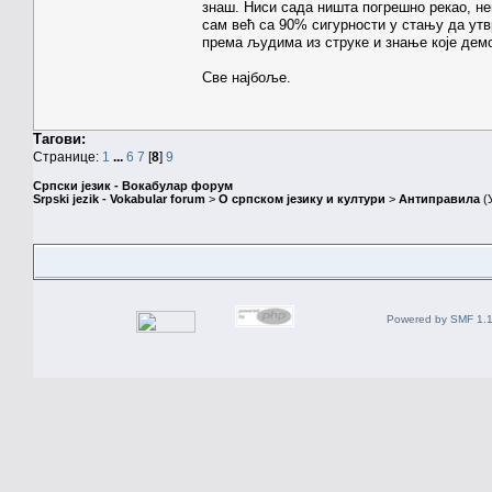
знаш. Ниси сада ништа погрешно рекао, нег
сам већ са 90% сигурности у стању да утвр
према људима из струке и знање које дем
Све најбоље.
Тагови:
Странице:
1
...
6
7
[
8
]
9
Српски језик - Вокабулар форум
Srpski jezik - Vokabular forum
>
О српском језику и култури
>
Антиправила
(
Powered by SMF 1.