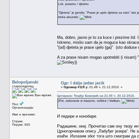
Lok. prasetu / djetetu
"Djeteta" je genitiv. "Prase je ujelo djeteta za ruku" ist
treba akuzativ.
Ma, dobro, jasno je to za kuce i prezime itd. 
Iskreno, mislio sam da je moguce kao skracen
''(od) djeteta je prase ujelo (ga)" (sto doduse
A za prase nisam mogao upotrebiti (i nisam) "p
))
Belopoljanski
Одг: I dalje jedan jezik
староседелац
«
Одговор #119 у:
01.48 ч. 21.12.2010. »
Ван мреже
Цитирано: Ђорђе Божовић на 21.55 ч. 20.12.2010.
(Pst, zaboravio si masone, veštice i Vatikan.
)
Пол:
Организација:
Име и презиме:
И педере и конобаре.
Струка:
Поруке: 820
Радашине, океј. Прочитао сам ону твоју и
Црногорчевом опису „Лабуђег језера“. Не з
изаћи. Излазим због тога што сматрам да с