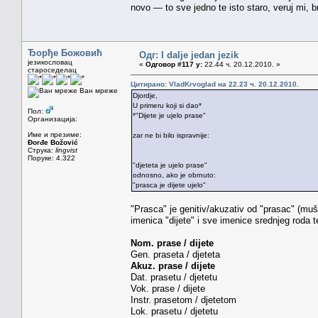
novo — to sve jedno te isto staro, veruj mi, b
Ђорђе Божовић
Одг: I dalje jedan jezik
језикословац
«
Одговор #117 у:
22.44 ч. 20.12.2010. »
староседелац
Цитирано: VladKrvoglad на 22.23 ч. 20.12.2010.
Ван мреже
Djordje,
U primeru koji si dao*
Пол:
*"Dijete je ujelo prase"
Организација:
Име и презиме:
zar ne bi bilo ispravnije:
Đorđe Božović
Струка:
lingvist
Поруке: 4.322
"djeteta je ujelo prase"
odnosno, ako je obrnuto:
"prasca je dijete ujelo"
"Prasca" je genitiv/akuzativ od "prasac" (muš
imenica "dijete" i sve imenice srednjeg roda t
Nom. prase / dijete
Gen. praseta / djeteta
Akuz. prase / dijete
Dat. prasetu / djetetu
Vok. prase / dijete
Instr. prasetom / djetetom
Lok. prasetu / djetetu