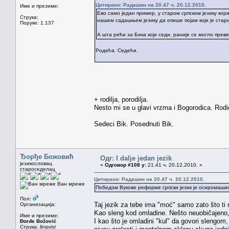
Цитирано: Радашин на 20.47 ч. 20.12.2010.
Име и презиме:
Ево само један пример, у старом српском језику кори
Струка:
нашем садашњем језику да опише појам који је стари 
Поруке: 1.137
А шта рећи за Бика који седи, раније се могло преве
Родећа. Седећи.
+ rodilja, porodilja.
Nesto mi se u glavi vrzma i Bogorodica. Rodi
Sedeci Bik. Posednuti Bik.
Ђорђе Божовић
Одг: I dalje jedan jezik
језикословац
«
Одговор #108 у:
21.41 ч. 20.12.2010. »
староседелац
Цитирано: Радашин на 20.47 ч. 20.12.2010.
Ван мреже
Победом Вукове реформе српски језик је осиромашио,
Пол:
Taj jezik za tebe ima "moć" samo zato što ti 
Организација:
Kao sleng kod omladine. Nešto neuobičajeno, dr
Име и презиме:
I kao što je omladini "kul" da govori slengom,
Đorđe Božović
Струка:
lingvist