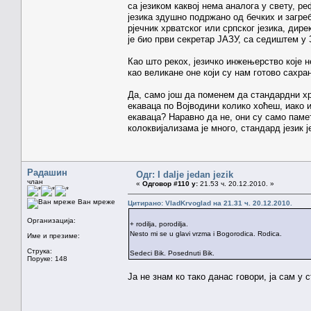
са језиком каквој нема аналога у свету, 
језика здушно подржано од бечких и загреб
рјечник хрватског или српског језика, дире
је био први секретар ЈАЗУ, са седиштем у З
Као што рекох, језичко инжењерство које 
као великане оне који су нам готово сахран
Да, само још да поменем да стандардни хр
екаваца по Војводини колико хоћеш, иако 
екаваца? Наравно да не, они су само памет
колоквијализама је много, стандард језик је
Радашин
Одг: I dalje jedan jezik
члан
«
Одговор #110 у:
21.53 ч. 20.12.2010. »
Ван мреже
Цитирано: VladKrvoglad на 21.31 ч. 20.12.2010.
Организација:
+ rodilja, porodilja.
Nesto mi se u glavi vrzma i Bogorodica. Rodica.
Име и презиме:
Струка:
Sedeci Bik. Posednuti Bik.
Поруке: 148
Ја не знам ко тако данас говори, ја сам у 