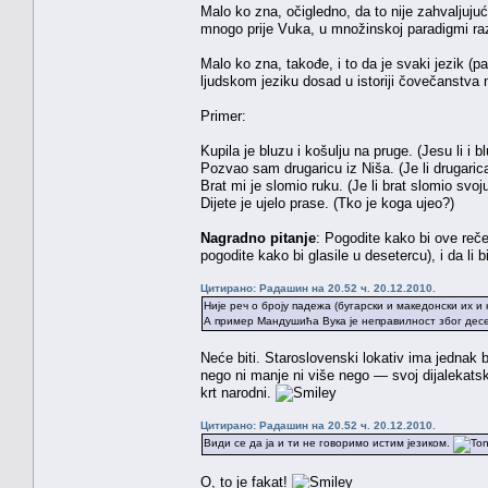
Malo ko zna, očigledno, da to nije zahvaljuj
mnogo prije Vuka, u množinskoj paradigmi razv
Malo ko zna, takođe, i to da je svaki jezik (p
ljudskom jeziku dosad u istoriji čovečanstva
Primer:
Kupila je bluzu i košulju na pruge. (Jesu li i b
Pozvao sam drugaricu iz Niša. (Je li drugarica
Brat mi je slomio ruku. (Je li brat slomio svoju
Dijete je ujelo prase. (Tko je koga ujeo?)
Nagradno pitanje
: Pogodite kako bi ove reče
pogodite kako bi glasile u desetercu), i da li
Цитирано: Радашин на 20.52 ч. 20.12.2010.
Није реч о броју падежа (бугарски и македонски их и 
А пример Мандушића Вука је неправилност због десет
Neće biti. Staroslovenski lokativ ima jednak b
nego ni manje ni više nego — svoj dijalekatski
krt narodni.
Цитирано: Радашин на 20.52 ч. 20.12.2010.
Види се да ја и ти не говоримо истим језиком.
O, to je fakat!