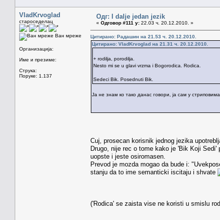
VladKrvoglad
Одг: I dalje jedan jezik
староседелац
«
Одговор #111 у:
22.03 ч. 20.12.2010. »
Ван мреже
Цитирано: Радашин на 21.53 ч. 20.12.2010.
Цитирано: VladKrvoglad на 21.31 ч. 20.12.2010.
Организација:
+ rodilja, porodilja.
Име и презиме:
Nesto mi se u glavi vrzma i Bogorodica. Rodica.
Струка:
Поруке: 1.137
Sedeci Bik. Posednuti Bik.
Ја не знам ко тако данас говори, ја сам у стриповима
Cuj, prosecan korisnik jednog jezika upotrebl
Drugo, nije rec o tome kako je 'Bik Koji Sed
uopste i jeste osiromasen.
Prevod je mozda mogao da bude i: "Uvekposednut
stanju da to ime semanticki iscitaju i shvate
('Rodica' se zaista vise ne koristi u smislu rod