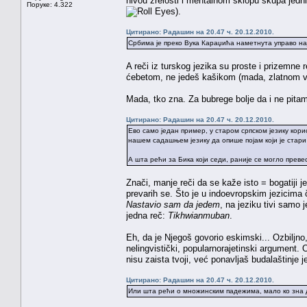
nivou zrelosti i mentalnom sklopu skupa jednih
Поруке: 4.322
).
Цитирано: Радашин на 20.47 ч. 20.12.2010.
Србима је преко Вука Караџића наметнута управо нај
A reči iz turskog jezika su proste i prizemne 
ćebetom, ne jedeš kašikom (mada, zlatnom vil
Mada, tko zna. Za bubrege bolje da i ne pita
Цитирано: Радашин на 20.47 ч. 20.12.2010.
Ево само један пример, у старом српском језику кори
нашем садашњем језику да опише појам који је стари 
А шта рећи за Бика који седи, раније се могло превес
Znači, manje reči da se kaže isto = bogatiji je
prevarih se. Što je u indoevropskim jezicima
Nastavio sam da jedem
, na jeziku tivi samo 
jedna reč:
Tikhwianmuban
.
Eh, da je Njegoš govorio eskimski... Ozbiljno,
nelingvistički, popularnorajetinski argument.
nisu zaista tvoji, već ponavljaš budalaštinje 
Цитирано: Радашин на 20.47 ч. 20.12.2010.
Или шта рећи о множинским падежима, мало ко зна 