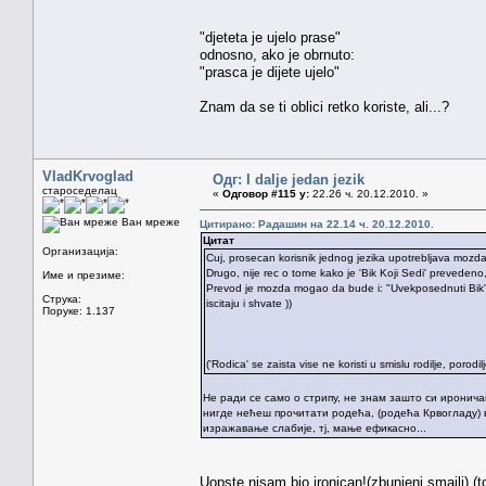
"djeteta je ujelo prase"
odnosno, ako je obrnuto:
"prasca je dijete ujelo"
Znam da se ti oblici retko koriste, ali...?
VladKrvoglad
Одг: I dalje jedan jezik
староседелац
«
Одговор #115 у:
22.26 ч. 20.12.2010. »
Ван мреже
Цитирано: Радашин на 22.14 ч. 20.12.2010.
Цитат
Организација:
Cuj, prosecan korisnik jednog jezika upotrebljava mozda 
Drugo, nije rec o tome kako je 'Bik Koji Sedi' preveden
Име и презиме:
Prevod je mozda mogao da bude i: "Uvekposednuti Bik" - al
Струка:
iscitaju i shvate ))
Поруке: 1.137
('Rodica' se zaista vise ne koristi u smislu rodilje, porodil
Не ради се само о стрипу, не знам зашто си ироничан.
нигде нећеш прочитати родећа, (родећа Крвогладу) ве
изражавање слабије, тј, мање ефикасно...
Uopste nisam bio ironican!(zbunjeni smajli) (