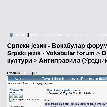
ПОЧЕТНА
ПОМОЋ
ПРЕТРАГА ФОРУМА
КАЛЕНДАР
ТАГОВИ
ПРИЈАВЉИВА
Српски језик - Вокабулар фору
Srpski jezik - Vokabular forum
>
О
култури
>
Антиправила
(Уредни
Странице:
1
...
6
7
[
8
]
9
Аутор
Тема: I dalje jedan jezik (Прочитано 9669
0 чланова и 1 гост прегледају ову тему.
Радашин
Одг: I dalje jedan jezik
члан
«
Одговор #105 у:
20.52 ч. 20.12.2010. »
Ван мреже
Цитат
To bi značilo da je jezik koji ima četiri padeža (nemački
Организација: