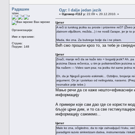
Радашин
Одг: I dalje jedan jezik
члан
«
Одговор #112 у:
22.09 ч. 20.12.2010. »
Ван мреже
Цитат
A reči iz turskog jezika su proste i prizemne reči? (Žive
Организација:
zlatnom viljuškom, možda...) i ne nosiš čarape, jer je to 
Име и презиме:
Mada, tko zna. Za bubrege bolje da i ne pitam.
Струка:
Већ смо прошли кроз то, за тебе је свеједн
Поруке: 148
Цитат
Znači, manje reči da se kaže isto = bogatiji jezik? Ah, pa 
jezicima čitava rečenica, u tim je polisintetičkim jezic
Na našem — Video sam psa; na jeziku tivi samo jedna r
Eh, da je Njegoš govorio eskimski... Ozbiljno, brojanje reč
argument. On je i potekao od nelingvista, naravno. (Pre
neznalice prije tebe.)
Мање речи да се каже нешто=ефикаснији и 
информацију
А примери које сам дао где се користи мод
бљује црни дим, и то са све гестикулацијо
информацију сажмемо...
Цитат
Malo ko zna, očigledno, da to nije zahvaljujući Vuku, ve
paradigmi razvio sinkretizam dativa, instrumentala i lokati