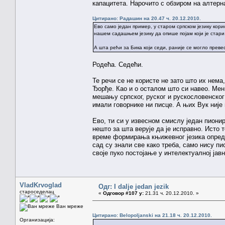
капацитета. Нарочито с обзиром на алтерн
Цитирано: Радашин на 20.47 ч. 20.12.2010.
Ево само један пример, у старом српском језику кори
нашем садашњем језику да опише појам који је стари 
А шта рећи за Бика који седи, раније се могло превес
Родећа. Седећи.
Те речи се не користе не зато што их нема
Ђорђе. Као и о осталом што си навео. Мен
мешању српског, руског и рускословенског
имали говорнике ни писце. А њих Вук није
Ево, ти си у извесном смислу један пионир
нешто за шта верује да је исправно. Исто 
време формирања књижевног језика определ
сад су знали све како треба, само нису пи
своје пуко постојање у интелектуалној јав
VladKrvoglad
Одг: I dalje jedan jezik
староседелац
«
Одговор #107 у:
21.31 ч. 20.12.2010. »
Ван мреже
Цитирано: Belopoljanski на 21.18 ч. 20.12.2010.
Организација: