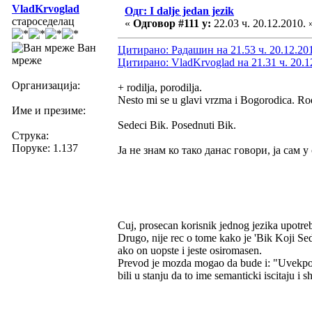
VladKrvoglad
Одг: I dalje jedan jezik
староседелац
«
Одговор #111 у:
22.03 ч. 20.12.2010. 
Ван
Цитирано: Радашин на 21.53 ч. 20.12.20
мреже
Цитирано: VladKrvoglad на 21.31 ч. 20.1
Организација:
+ rodilja, porodilja.
Nesto mi se u glavi vrzma i Bogorodica. Ro
Име и презиме:
Sedeci Bik. Posednuti Bik.
Струка:
Поруке: 1.137
Ја не знам ко тако данас говори, ја сам 
Cuj, prosecan korisnik jednog jezika upotreb
Drugo, nije rec o tome kako je 'Bik Koji Se
ako on uopste i jeste osiromasen.
Prevod je mozda mogao da bude i: "Uvekposedn
bili u stanju da to ime semanticki iscitaju i 