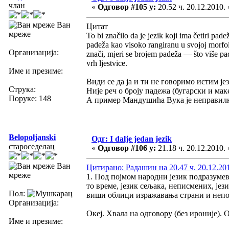
члан
«
Одговор #105 у:
20.52 ч. 20.12.2010. 
Ван
Цитат
мреже
To bi značilo da je jezik koji ima četiri pa
padeža kao visoko rangiranu u svojoj morfol
Организација:
znači, mjeri se brojem padeža — što više pad
vrh ljestvice.
Име и презиме:
Види се да ја и ти не говоримо истим је
Струка:
Није реч о броју падежа (бугарски и мак
Поруке: 148
А пример Мандушића Вука је неправилнос
Belopoljanski
Одг: I dalje jedan jezik
староседелац
«
Одговор #106 у:
21.18 ч. 20.12.2010. 
Ван
Цитирано: Радашин на 20.47 ч. 20.12.20
мреже
1. Под појмом народни језик подразуме
то време, језик сељака, неписмених, јез
Пол:
виши облици изражавања страни и неп
Организација:
Океј. Хвала на одговору (без ироније). 
Име и презиме: