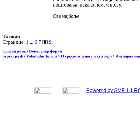
поштовања, некако немам вољу.
Све најбоље.
Тагови:
Странице:
1
...
6
7
[
8
]
9
Српски језик - Вокабулар форум
Srpski jezik - Vokabular forum
>
О српском језику и култури
>
Антиправила
Powered by SMF 1.1 R