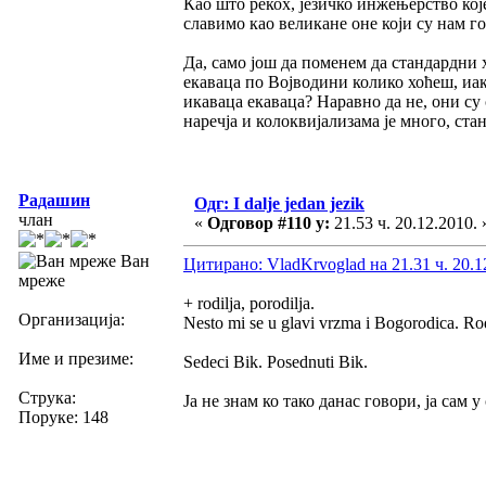
Као што рекох, језичко инжењерство које
славимо као великане оне који су нам го
Да, само још да поменем да стандардни 
екаваца по Војводини колико хоћеш, иак
икаваца екаваца? Наравно да не, они су 
наречја и колоквијализама је много, станд
Радашин
Одг: I dalje jedan jezik
члан
«
Одговор #110 у:
21.53 ч. 20.12.2010. 
Ван
Цитирано: VladKrvoglad на 21.31 ч. 20.1
мреже
+ rodilja, porodilja.
Организација:
Nesto mi se u glavi vrzma i Bogorodica. Ro
Име и презиме:
Sedeci Bik. Posednuti Bik.
Струка:
Ја не знам ко тако данас говори, ја сам 
Поруке: 148