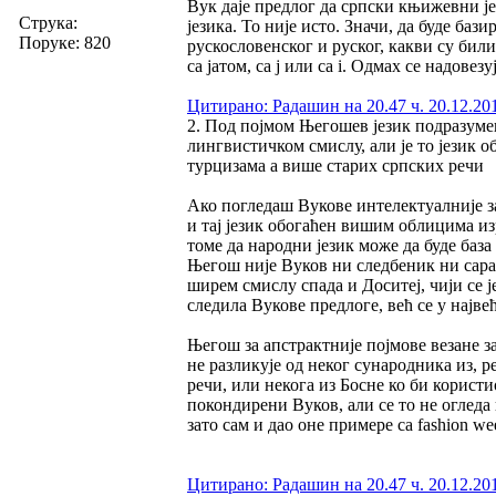
Вук даје предлог да српски књижевни ј
Струка:
језика. То није исто. Значи, да буде ба
Поруке: 820
рускословенског и руског, какви су били
са јатом, са ј или са i. Одмах се надовез
Цитирано: Радашин на 20.47 ч. 20.12.20
2. Под појмом Његошев језик подразумев
лингвистичком смислу, али је то језик
турцизама а више старих српских речи
Ако погледаш Вукове интелектуалније за
и тај језик обогаћен вишим облицима 
томе да народни језик може да буде база
Његош није Вуков ни следбеник ни сарадн
ширем смислу спада и Доситеј, чији се ј
следила Вукове предлоге, већ се у најве
Његош за апстрактније појмове везане з
не разликује од неког сународника из, р
речи, или некога из Босне ко би користи
покондирени Вуков, али се то не огледа
зато сам и дао оне примере са fashion we
Цитирано: Радашин на 20.47 ч. 20.12.20