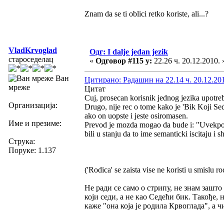
Znam da se ti oblici retko koriste, ali...?
VladKrvoglad
Одг: I dalje jedan jezik
староседелац
«
Одговор #115 у:
22.26 ч. 20.12.2010. 
Ван
Цитирано: Радашин на 22.14 ч. 20.12.20
мреже
Цитат
Cuj, prosecan korisnik jednog jezika upotreb
Организација:
Drugo, nije rec o tome kako je 'Bik Koji Se
ako on uopste i jeste osiromasen.
Име и презиме:
Prevod je mozda mogao da bude i: "Uvekposedn
bili u stanju da to ime semanticki iscitaju i s
Струка:
Поруке: 1.137
('Rodica' se zaista vise ne koristi u smislu ro
Не ради се само о стрипу, не знам зашто 
који седи, а не као Седећи бик. Такође,
каже "она која је родила Крвоглада", а ч