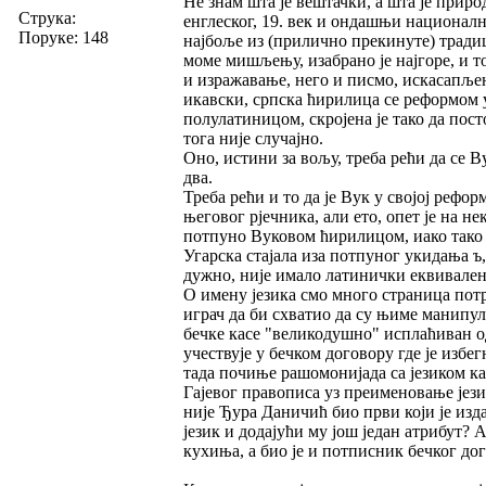
Не знам шта је вештачки, а шта је приро
Струка:
енглеског, 19. век и ондашњи национални
Поруке: 148
најбоље из (прилично прекинуте) традици
моме мишљењу, изабрано је најгоре, и то
и изражавање, него и писмо, искасапљен
икавски, српска ћирилица се реформом у
полулатиницом, скројена је тако да пос
тога није случајно.
Оно, истини за вољу, треба рећи да се Ву
два.
Треба рећи и то да је Вук у својој рефор
његовог рјечника, али ето, опет је на 
потпуно Вуковом ћирилицом, иако тако к
Угарска стајала иза потпуног укидања ъ, к
дужно, није имало латинички еквивален
О имену језика смо много страница потр
играч да би схватио да су њиме манипул
бечке касе "великодушно" исплаћиван од
учествује у бечком договору где је из
тада почиње рашомонијада са језиком ка
Гајевог правописа уз преименовање јези
није Ђура Даничић био први који је изд
језик и додајући му још један атрибут? А
кухиња, а био је и потписник бечког дог