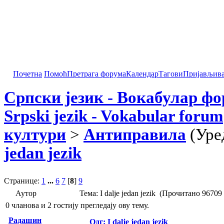
Почетна
Помоћ
Претрага форума
Календар
Тагови
Пријављив
Српски језик - Вокабулар ф
Srpski jezik - Vokabular forum
култури
>
Антиправила
(Уре
jedan jezik
Странице:
1
...
6
7
[
8
]
9
Аутор
Тема: I dalje jedan jezik (Прочитано 96709
0 чланова и 2 гостију прегледају ову тему.
Радашин
Одг: I dalje jedan jezik