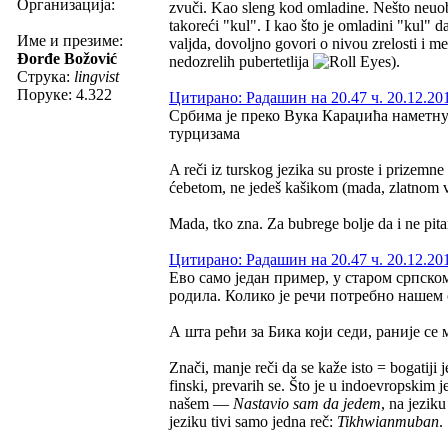
Организација:
zvuči. Kao sleng kod omladine. Nešto neuobič
takoreći "kul". I kao što je omladini "kul" d
Име и презиме:
valjda, dovoljno govori o nivou zrelosti i m
Đorđe Božović
nedozrelih pubertetlija
).
Струка:
lingvist
Поруке: 4.322
Цитирано: Радашин на 20.47 ч. 20.12.20
Србима је преко Вука Караџића наметнут
турцизама
A reči iz turskog jezika su proste i prizemne
ćebetom, ne jedeš kašikom (mada, zlatnom vil
Mada, tko zna. Za bubrege bolje da i ne pit
Цитирано: Радашин на 20.47 ч. 20.12.20
Ево само један пример, у старом српском 
родила. Колико је речи потребно нашем с
А шта рећи за Бика који седи, раније се 
Znači, manje reči da se kaže isto = bogatiji 
finski, prevarih se. Što je u indoevropskim j
našem —
Nastavio sam da jedem
, na jezik
jeziku tivi samo jedna reč:
Tikhwianmuban
.