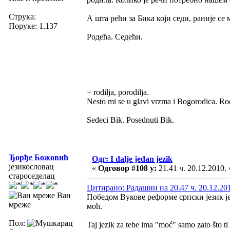
Струка:
А шта рећи за Бика који седи, раније се 
Поруке: 1.137
Родећа. Седећи.
+ rodilja, porodilja.
Nesto mi se u glavi vrzma i Bogorodica. Ro
Sedeci Bik. Posednuti Bik.
Ђорђе Божовић
Одг: I dalje jedan jezik
језикословац
«
Одговор #108 у:
21.41 ч. 20.12.2010. 
староседелац
Цитирано: Радашин на 20.47 ч. 20.12.20
Ван
Победом Вукове реформе српски језик ј
мреже
моћ.
Пол:
Taj jezik za tebe ima "moć" samo zato što t