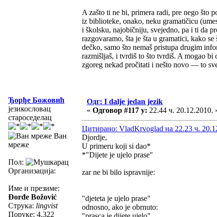
A zašto ti ne bi, primera radi, pre nego što 
iz biblioteke, onako, neku gramatičicu (ume
i školsku, najobičniju, svejedno, pa i ti da
razgovaramo, šta je šta u gramatici, kako se 
dečko, samo što nemaš pristupa drugim infor
razmišljaš, i tvrdiš to što tvrdiš. A mogao bi 
zgoreg nekad pročitati i nešto novo — to sve 
Ђорђе Божовић
Одг: I dalje jedan jezik
језикословац
«
Одговор #117 у:
22.44 ч. 20.12.2010. 
староседелац
Цитирано: VladKrvoglad на 22.23 ч. 20.1
Ван
Djordje,
мреже
U primeru koji si dao*
*"Dijete je ujelo prase"
Пол:
Организација:
zar ne bi bilo ispravnije:
Име и презиме:
Đorđe Božović
"djeteta je ujelo prase"
Струка:
lingvist
odnosno, ako je obrnuto:
Поруке: 4.322
"prasca je dijete ujelo"