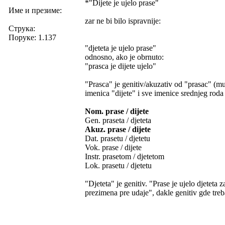
*"Dijete je ujelo prase"
Име и презиме:
zar ne bi bilo ispravnije:
Струка:
Поруке: 1.137
"djeteta je ujelo prase"
odnosno, ako je obrnuto:
"prasca je dijete ujelo"
"Prasca" je genitiv/akuzativ od "prasac" (mu
imenica "dijete" i sve imenice srednjeg roda 
Nom. prase / dijete
Gen. praseta / djeteta
Akuz. prase / dijete
Dat. prasetu / djetetu
Vok. prase / dijete
Instr. prasetom / djetetom
Lok. prasetu / djetetu
"Djeteta" je genitiv. "Prase je ujelo djeteta
prezimena pre udaje", dakle genitiv gde tre