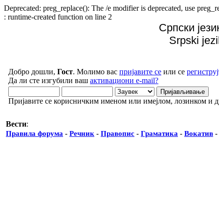
Deprecated: preg_replace(): The /e modifier is deprecated, use preg
: runtime-created function on line 2
Српски јези
Srpski jez
Добро дошли,
Гост
. Молимо вас
пријавите се
или се
региструј
Да ли сте изгубили ваш
активациони e-mail?
Пријавите се корисничким именом или имејлом, лозинком и 
Вести
:
Правила форума
-
Речник
-
Правопис
-
Граматика
-
Вокатив