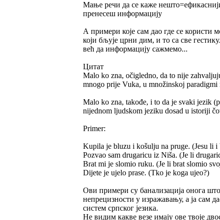
Мање речи да се каже нешто=ефикаснији и
пренесеш информацију
А примери које сам дао где се користи м
који бљује црни дим, и то са све гестик
већ да информацију сажмемо...
Цитат
Malo ko zna, očigledno, da to nije zahvalju
mnogo prije Vuka, u množinskoj paradigmi ra
Malo ko zna, takođe, i to da je svaki jezik (
nijednom ljudskom jeziku dosad u istoriji 
Primer:
Kupila je bluzu i košulju na pruge. (Jesu li i
Pozvao sam drugaricu iz Niša. (Je li drugaric
Brat mi je slomio ruku. (Je li brat slomio svo
Dijete je ujelo prase. (Tko je koga ujeo?)
Ови примери су банализација онога што с
непрецизности у изражавању, а ја сам д
систем српског језика.
Не видим какве везе имају ове твоје дв