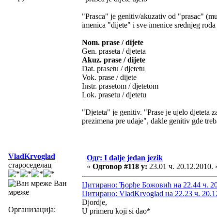
"Prasca" je genitiv/akuzativ od "prasac" (mu
imenica "dijete" i sve imenice srednjeg roda 
Nom. prase / dijete
Gen. praseta / djeteta
Akuz. prase / dijete
Dat. prasetu / djetetu
Vok. prase / dijete
Instr. prasetom / djetetom
Lok. prasetu / djetetu
"Djeteta" je genitiv. "Prase je ujelo djeteta
prezimena pre udaje", dakle genitiv gde tre
VladKrvoglad
Одг: I dalje jedan jezik
староседелац
«
Одговор #118 у:
23.01 ч. 20.12.2010. 
Ван
Цитирано: Ђорђе Божовић на 22.44 ч. 20
мреже
Цитирано: VladKrvoglad на 22.23 ч. 20.1
Djordje,
Организација:
U primeru koji si dao*