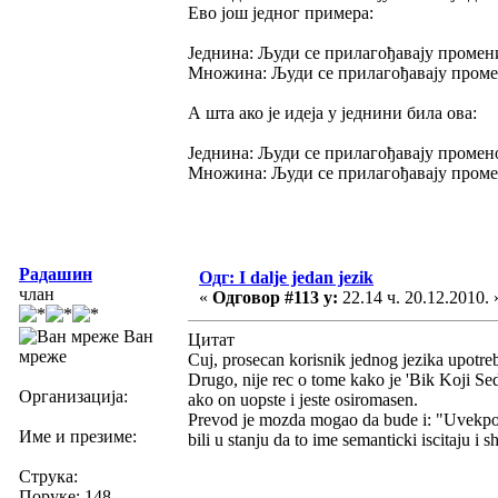
Ево још једног примера:
Једнина: Људи се прилагођавају промен
Множина: Људи се прилагођавају пром
А шта ако је идеја у једнини била ова:
Једнина: Људи се прилагођавају промен
Множина: Људи се прилагођавају промен
Радашин
Одг: I dalje jedan jezik
члан
«
Одговор #113 у:
22.14 ч. 20.12.2010. 
Ван
Цитат
мреже
Cuj, prosecan korisnik jednog jezika upotreb
Drugo, nije rec o tome kako je 'Bik Koji Se
Организација:
ako on uopste i jeste osiromasen.
Prevod je mozda mogao da bude i: "Uvekposedn
Име и презиме:
bili u stanju da to ime semanticki iscitaju i s
Струка:
Поруке: 148