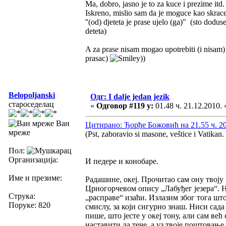
Ma, dobro, jasno je to za kuce i prezime itd
Iskreno, mislio sam da je moguce kao skrace
''(od) djeteta je prase ujelo (ga)" (sto dodus
deteta)
A za prase nisam mogao upotrebiti (i nisam) "
prasac)
))
Belopoljanski
Одг: I dalje jedan jezik
староседелац
«
Одговор #119 у:
01.48 ч. 21.12.2010. 
Ван
Цитирано: Ђорђе Божовић на 21.55 ч. 20
мреже
(Pst, zaboravio si masone, veštice i Vatikan.
Пол:
Организација:
И педере и конобаре.
Име и презиме:
Радашине, океј. Прочитао сам ону твоју
Црногорчевом опису „Лабуђег језера“. Н
Струка:
„расправе“ изаћи. Излазим због тога шт
Поруке: 820
смислу, за који сигурно знаш. Ниси сада
пише, што јесте у океј тону, али сам ве
наставити да тече, а уз твоје поштовањ