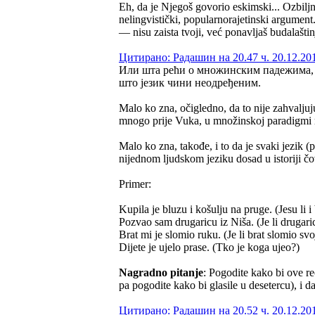
Eh, da je Njegoš govorio eskimski... Ozbiljno
nelingvistički, popularnorajetinski argument
— nisu zaista tvoji, već ponavljaš budalašti
Цитирано: Радашин на 20.47 ч. 20.12.20
Или шта рећи о множинским падежима, м
што језик чини неодређеним.
Malo ko zna, očigledno, da to nije zahvalju
mnogo prije Vuka, u množinskoj paradigmi ra
Malo ko zna, takođe, i to da je svaki jezik (
nijednom ljudskom jeziku dosad u istoriji 
Primer:
Kupila je bluzu i košulju na pruge. (Jesu li i
Pozvao sam drugaricu iz Niša. (Je li drugaric
Brat mi je slomio ruku. (Je li brat slomio svo
Dijete je ujelo prase. (Tko je koga ujeo?)
Nagradno pitanje
: Pogodite kako bi ove re
pa pogodite kako bi glasile u desetercu), i d
Цитирано: Радашин на 20.52 ч. 20.12.20