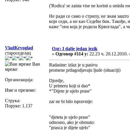
('Rodica' se zaista vise ne koristi u smislu ro
Не ради се само о стрипу, не знам зашто 
који седи, а не као Седећи бик. Такође,
каже "она која је родила Крвоглада", а ч
VladKrvoglad
Одг: I dalje jedan jezik
староседелац
«
Одговор #114 у:
22.23 ч. 20.12.2010. 
Ван
Radasine: izlaz je u pasivu
мреже
promene prilagodjavaju ljude (situaciji)
Организација:
Djordje,
U primeru koji si dao*
Име и презиме:
*"Dijete je ujelo prase"
Струка:
zar ne bi bilo ispravnije:
Поруке: 1.137
"djeteta je ujelo prase"
odnosno, ako je obrnuto:
"prasca je dijete ujelo"