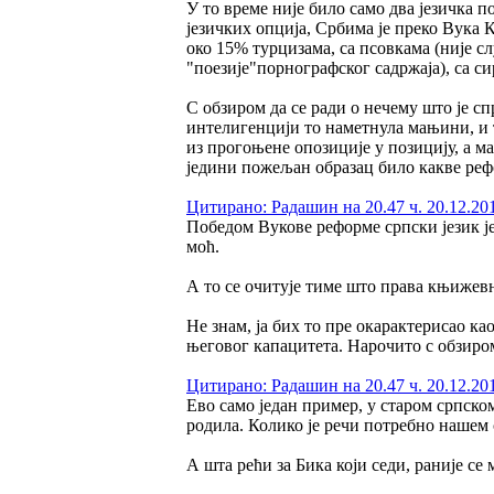
У то време није било само два језичка по
језичких опција, Србима је преко Вука К
око 15% турцизама, са псовкама (није 
"поезије"порнографског садржаја), са 
С обзиром да се ради о нечему што је сп
интелигенцији то наметнула мањини, и т
из прогоњене опозиције у позицију, а ма
једини пожељан образац било какве реф
Цитирано: Радашин на 20.47 ч. 20.12.20
Победом Вукове реформе српски језик ј
моћ.
А то се очитује тиме што права књижевно
Не знам, ја бих то пре окарактерисао к
његовог капацитета. Нарочито с обзиром
Цитирано: Радашин на 20.47 ч. 20.12.20
Ево само један пример, у старом српском 
родила. Колико је речи потребно нашем с
А шта рећи за Бика који седи, раније се 