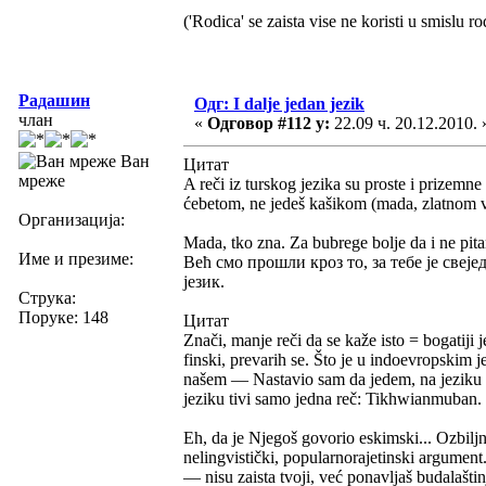
('Rodica' se zaista vise ne koristi u smislu ro
Радашин
Одг: I dalje jedan jezik
члан
«
Одговор #112 у:
22.09 ч. 20.12.2010. 
Ван
Цитат
мреже
A reči iz turskog jezika su proste i prizemne
ćebetom, ne jedeš kašikom (mada, zlatnom vil
Организација:
Mada, tko zna. Za bubrege bolje da i ne pit
Име и презиме:
Већ смо прошли кроз то, за тебе је свеје
језик.
Струка:
Поруке: 148
Цитат
Znači, manje reči da se kaže isto = bogatiji 
finski, prevarih se. Što je u indoevropskim j
našem — Nastavio sam da jedem, na jeziku 
jeziku tivi samo jedna reč: Tikhwianmuban.
Eh, da je Njegoš govorio eskimski... Ozbiljno
nelingvistički, popularnorajetinski argument
— nisu zaista tvoji, već ponavljaš budalašti