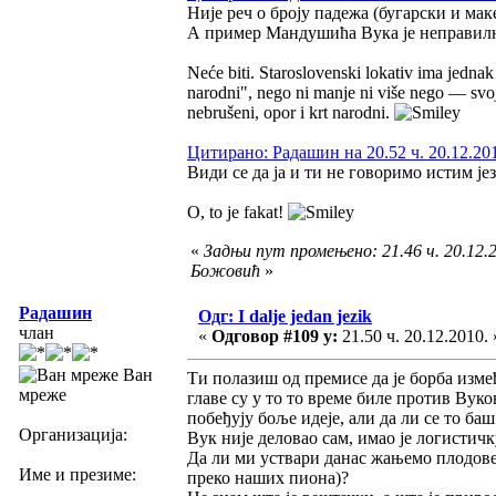
Није реч о броју падежа (бугарски и мак
А пример Мандушића Вука је неправилнос
Neće biti. Staroslovenski lokativ ima jednak
narodni", nego ni manje ni više nego — svoj d
nebrušeni, opor i krt narodni.
Цитирано: Радашин на 20.52 ч. 20.12.20
Види се да ја и ти не говоримо истим је
O, to je fakat!
«
Задњи пут промењено: 21.46 ч. 20.12.
Божовић
»
Радашин
Одг: I dalje jedan jezik
члан
«
Одговор #109 у:
21.50 ч. 20.12.2010. 
Ван
Ти полазиш од премисе да је борба изме
мреже
главе су у то то време биле против Вуко
побеђују боље идеје, али да ли се то баш
Организација:
Вук није деловао сам, имао је логистич
Да ли ми уствари данас жањемо плодове
Име и презиме:
преко наших пиона)?