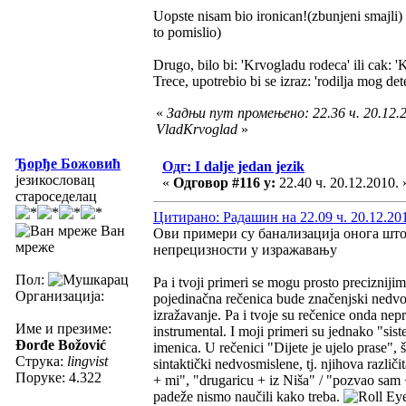
Uopste nisam bio ironican!(zbunjeni smajli) 
to pomislio)
Drugo, bilo bi: 'Krvogladu rodeca' ili cak: 
Trece, upotrebio bi se izraz: 'rodilja mog det
«
Задњи пут промењено: 22.36 ч. 20.12.2
VladKrvoglad
»
Ђорђе Божовић
Одг: I dalje jedan jezik
језикословац
«
Одговор #116 у:
22.40 ч. 20.12.2010. 
староседелац
Цитирано: Радашин на 22.09 ч. 20.12.20
Ван
Ови примери су банализација онога што с
мреже
непрецизности у изражавању
Пол:
Pa i tvoji primeri se mogu prosto preciznij
Организација:
pojedinačna rečenica bude značenjski nedvo
izražavanje. Pa i tvoje su rečenice onda neprec
Име и презиме:
instrumental. I moji primeri su jednako "sist
Đorđe Božović
imenica. U rečenici "Dijete je ujelo prase", 
Струка:
lingvist
sintaktički nedvosmislene, tj. njihova različi
Поруке: 4.322
+ mi", "drugaricu + iz Niša" / "pozvao sam +
padeže nismo naučili kako treba.