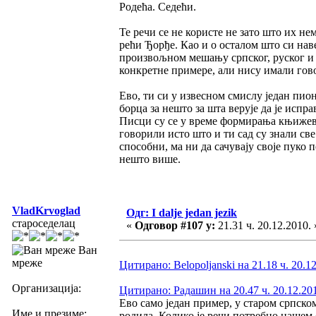
Родећа. Седећи.
Те речи се не користе не зато што их не
рећи Ђорђе. Као и о осталом што си нав
произвољном мешању српског, руског и 
конкретне примере, али нису имали гов
Ево, ти си у извесном смислу један пион
борца за нешто за шта верује да је испр
Писци су се у време формирања књижевно
говорили исто што и ти сад су знали све
способни, ма ни да сачувају своје пуко 
нешто више.
VladKrvoglad
Одг: I dalje jedan jezik
староседелац
«
Одговор #107 у:
21.31 ч. 20.12.2010. 
Ван
мреже
Цитирано: Belopoljanski на 21.18 ч. 20.1
Организација:
Цитирано: Радашин на 20.47 ч. 20.12.20
Ево само један пример, у старом српском 
Име и презиме:
родила. Колико је речи потребно нашем с