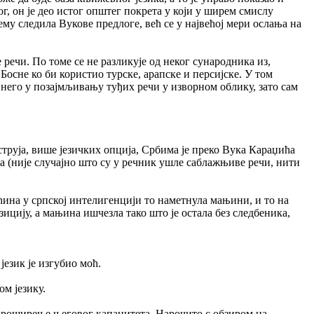
, он је део истог општег покрета у који у ширем смислу
вему следила Вукове предлоге, већ се у највећој мери ослања на
 речи. По томе се не разликује од неког сународника из,
Босне ко би користио турске, арапске и персијске. У том
 него у позајмљивању туђих речи у изворном облику, зато сам
 струја, више језичких опција, Србима је преко Вука Караџића
ма (није случајно што су у речник ушле саблажњиве речи, нити
ећина у српској интелигенцији то наметнула мањини, и то на
ицију, а мањина ишчезла тако што је остала без следбеника,
език је изгубио моћ.
ом језику.
 проширење његовог капацитета. Нарочито с обзиром на