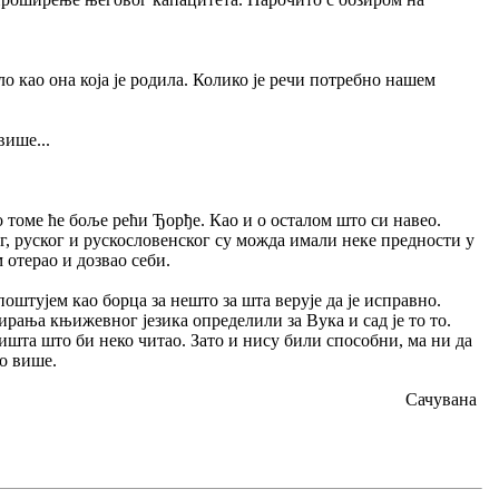
ло као она која је родила. Колико је речи потребно нашем
више...
 о томе ће боље рећи Ђорђе. Као и о осталом што си навео.
, руског и рускословенског су можда имали неке предности у
отерао и дозвао себи.
поштујем као борца за нешто за шта верује да је исправно.
ирања књижевног језика определили за Вука и сад је то то.
 ишта што би неко читао. Зато и нису били способни, ма ни да
то више.
Сачувана