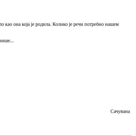
ло као она која је родила. Колико је речи потребно нашем
више...
Сачувана