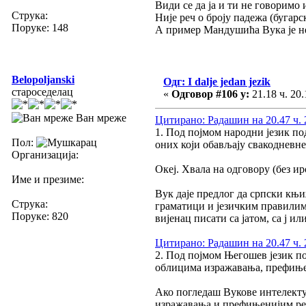
Види се да ја и ти не говоримо
Струка:
Није реч о броју падежа (бугарс
Поруке: 148
А пример Мандушића Вука је неп
Belopoljanski
Одг: I dalje jedan jezik
староседелац
«
Одговор #106 у:
21.18 ч. 20.
Ван мреже
Цитирано: Радашин на 20.47 ч. 
1. Под појмом народни језик по
Пол:
оних који обављају свакодневн
Организација:
Океј. Хвала на одговору (без ир
Име и презиме:
Вук даје предлог да српски књ
Струка:
граматици и језичким правилима 
Поруке: 820
вијенац писати са јатом, са ј ил
Цитирано: Радашин на 20.47 ч. 
2. Под појмом Његошев језик по
облицима изражавања, префињен
Ако погледаш Вукове интелектуа
изражавања и префињенијим речн