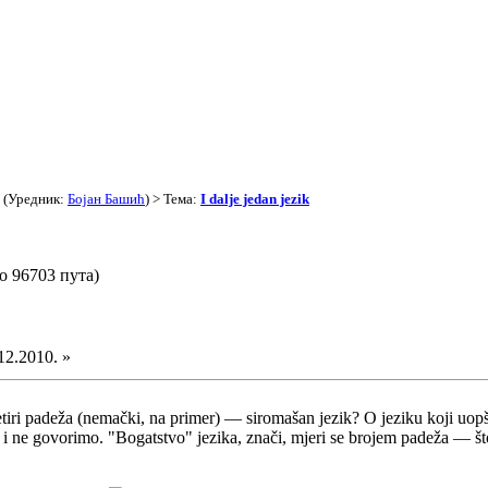
(Уредник:
Бојан Башић
) > Тема:
I dalje jedan jezik
но 96703 пута)
12.2010. »
 četiri padeža (nemački, na primer) — siromašan jezik? O jeziku koji uo
 i ne govorimo. "Bogatstvo" jezika, znači, mjeri se brojem padeža — što