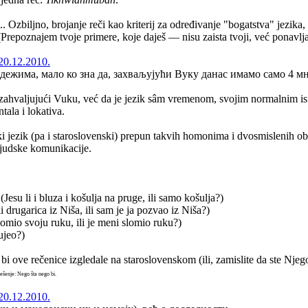
. Ozbiljno, brojanje reči kao kriterij za određivanje "bogatstva" jezika,
(Prepoznajem tvoje primere, koje daješ — nisu zaista tvoji, već ponavlj
20.12.2010.
ежима, мало ко зна да, захваљујући Вуку данас имамо само 4 м
e zahvaljujući Vuku, već da je jezik sâm vremenom, svojim normalnim i
tala i lokativa.
ki jezik (pa i staroslovenski) prepun takvih homonima i dvosmislenih obr
judske komunikacije.
(Jesu li i bluza i košulja na pruge, ili samo košulja?)
 drugarica iz Niša, ili sam je ja pozvao iz Niša?)
slomio svoju ruku, ili je meni slomio ruku?)
ujeo?)
bi ove rečenice izgledale na staroslovenskom (ili, zamislite da ste Njego
ešenje: Nego šta nego bi.
20.12.2010.