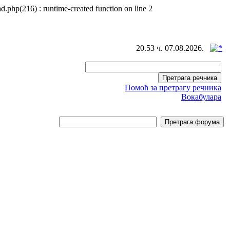
d.php(216) : runtime-created function on line 2
20.53 ч. 07.08.2026.
Помоћ за претрагу речника
Вокабулара