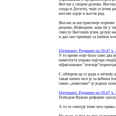
Његош у својим делима. Његош н
спада и Доситеј, чији се језик 
његове идеје и његов рад.
Његош за апстрактније појмове в
рецимо, Војводине, који би у та
смислу Његошев језик делује ка
и дао оне примере са fashion wee
Цитирано: Радашин на 20.47 ч. 
У то време није било само два ј
наметнута управо најгора опциј
објављивање "поезије"порногра
С обзиром да се ради о нечему 
такав начин што је та већина п
такво „наметање“ је једини пож
Цитирано: Радашин на 20.47 ч. 
Победом Вукове реформе српски 
А то се очитује тиме што права 
Не знам, ја бих то пре окаракт