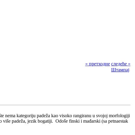
« претходне
следеће »
Штампај
pšte nema kategoriju padeža kao visoko rangiranu u svojoj morfologiji
 više padeža, jezik bogatiji. Odoše finski i mađarski (sa petnaestak