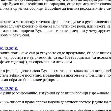
ије Вуков ни следбеник ни сарадник, он је пример нечег сличног
разликује од језика обојице. Подсећам да језичка реформа није у с
езане за митологију и теологију користи руске и рускословенске
квом случају користио немачке или латинске речи, или некога из 
о мало покондирени Вуков, али се то не огледа ни у чему другом
k-ом и речју cool.
20.12.2010.
езичка пола, иако сам ја угрубо то овде представио, било је више
а, најпростија и најприземнија, са око 15% турцизама, са псовка
фског садржаја), са сиромашном лескиком.
што је спроведено након Вукове смрти и на такав начин што је в
остала већином поступно, прелазећи из прогоњене опозиције у поз
ељан образац било какве реформе.
20.12.2010.
језик је осиромашио, изгубили су се виши облици изражавања, ј
књижевност и права српска научна делатност постоје једино на т
ерисао као добитак виших облика изражавања, богаћење језика и