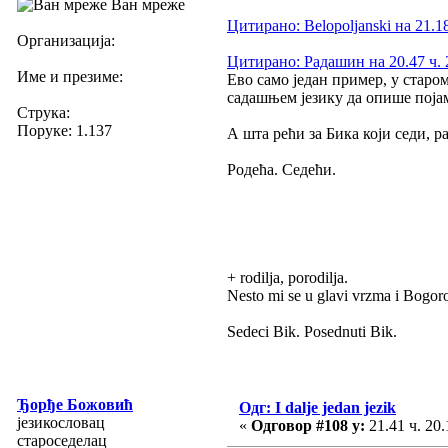
Ван мреже
Цитирано: Belopoljanski на 21.18
Организација:
Цитирано: Радашин на 20.47 ч. 
Име и презиме:
Ево само један пример, у старом
садашњем језику да опише појам 
Струка:
Поруке: 1.137
А шта рећи за Бика који седи, р
Родећа. Седећи.
+ rodilja, porodilja.
Nesto mi se u glavi vrzma i Bogor
Sedeci Bik. Posednuti Bik.
Ђорђе Божовић
Одг: I dalje jedan jezik
језикословац
«
Одговор #108 у:
21.41 ч. 20.
староседелац