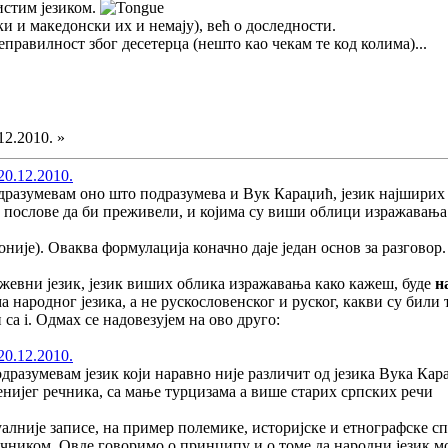
 истим језиком.
ки и македонски их и немају), већ о доследности.
равилност због десетерца (нешто као чекам те код колима)...
12.2010. »
20.12.2010.
дразумевам оно што подразумева и Вук Караџић, језик најширих с
е послове да би преживели, и којима су виши облици изражавања
оније). Оваква формулација коначно даје један основ за разговор.
ижевни језик, језик виших облика изражавања како кажеш, буде
н
народног језика, а не рускословенског и руског, какви су били т
и са i. Одмах се надовезујем на ово друго:
20.12.2010.
дразумевам језик који наравно није различит од језика Вука Кар
ијег речника, са мање турцизама а више старих српских речи
лније записе, на пример полемике, историјске и етнографске сп
иком. Овде говоримо о принципу и о томе да народни језик може