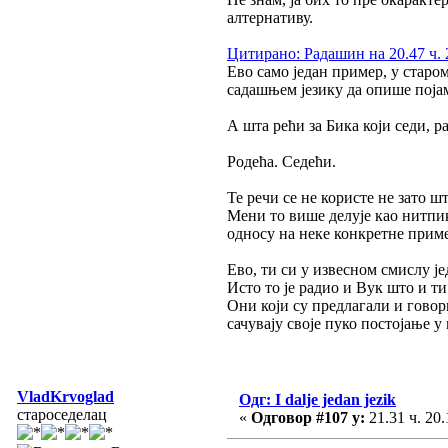
алтернативу.
Цитирано: Радашин на 20.47 ч. 
Ево само један пример, у старом
садашњем језику да опише појам 
А шта рећи за Бика који седи, р
Родећа. Седећи.
Те речи се не користе не зато ш
Мени то више делује као нитпи
односу на неке конкретне приме
Ево, ти си у извесном смислу је
Исто то је радио и Вук што и т
Они који су предлагали и говор
сачувају своје пуко постојање 
VladKrvoglad
Одг: I dalje jedan jezik
староседелац
«
Одговор #107 у:
21.31 ч. 20.