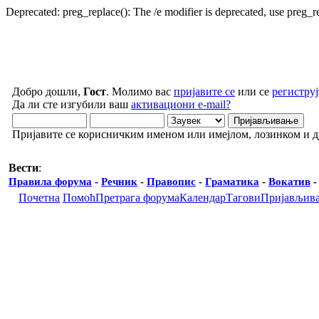
Deprecated: preg_replace(): The /e modifier is deprecated, use preg_
Добро дошли,
Гост
. Молимо вас
пријавите се
или се
региструј
Да ли сте изгубили ваш
активациони e-mail?
Пријавите се корисничким именом или имејлом, лозинком и 
Вести
:
Правила форума
-
Речник
-
Правопис
-
Граматика
-
Вокатив
Почетна
Помоћ
Претрага форума
Календар
Тагови
Пријављив