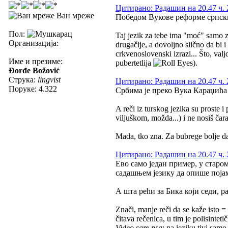
Цитирано: Радашин на 20.47 ч. 
Ван мреже
Победом Вукове реформе српски 
Пол:
Taj jezik za tebe ima "moć" samo z
Организација:
drugačije, a dovoljno slično da bi 
crkvenoslovenski izrazi... Što, val
Име и презиме:
pubertetlija
).
Đorđe Božović
Струка:
lingvist
Цитирано: Радашин на 20.47 ч. 
Поруке: 4.322
Србима је преко Вука Караџића 
A reči iz turskog jezika su proste 
viljuškom, možda...) i ne nosiš čara
Mada, tko zna. Za bubrege bolje da
Цитирано: Радашин на 20.47 ч. 
Ево само један пример, у старом
садашњем језику да опише појам 
А шта рећи за Бика који седи, р
Znači, manje reči da se kaže isto = 
čitava rečenica, u tim je polisint
Video sam psa
; na jeziku tivi samo