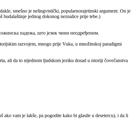
 dakle, smešno je nelingvistički, popularnorajetinski argument. On je
aš budalaštinje jednog dokonog neznalice prije tebe.)
ножинска падежа, што језик чини неодређеним.
storijskim razvojem, mnogo prije Vuka, u množinskoj paradigmi
ta, ali da to nijednom ljudskom jeziku dosad u istoriji čovečanstva
š ako vam je lakše, pa pogodite kako bi glasile u desetercu), i da li