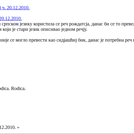
 ч. 20.12.2010.
20.12.2010.
 српском језику користила се реч рождатсја, данас би се то преве
који је стари језик описивао једном речју.
аније се могло превести као сидјашћиј бик, данас је потребна реч 
odica. Rodica.
12.2010. »