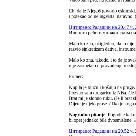
Eh, da je Njegoš govorio eskimski..
i potekao od nelingvista, naravno. 
Цитирано: Радашин на 20.47 ч. 
Или шта рећи о множинским пад
Malo ko zna, očigledno, da to nij
razvio sinkretizam dativa, instrumen
Malo ko zna, takođe, i to da je sva
nije zasmetalo u provođenju međul
Primer:
Kupila je bluzu i košulju na pruge. 
Pozvao sam drugaricu iz Niša. (Je li
Brat mi je slomio ruku. (Je li brat 
Dijete je ujelo prase. (Tko je koga 
Nagradno pitanje
: Pogodite kako 
bi opet jednako bile dvosmislene.
Rj
Цитирано: Радашин на 20.52 ч. 