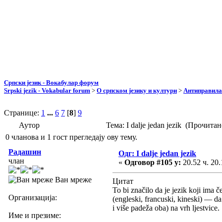
Српски језик - Вокабулар форум
Srpski jezik - Vokabular forum
>
О српском језику и култури
>
Антиправила
Странице:
1
...
6
7
[
8
]
9
Аутор
Тема: I dalje jedan jezik (Прочита
0 чланова и 1 гост прегледају ову тему.
Радашин
Одг: I dalje jedan jezik
члан
«
Одговор #105 у:
20.52 ч. 20.
Ван мреже
Цитат
To bi značilo da je jezik koji ima
Организација:
(engleski, francuski, kineski) — da
i više padeža oba) na vrh ljestvice.
Име и презиме: