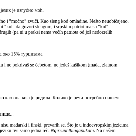
език је изгубио моћ.
bično i "moćno" zvuči. Kao sleng kod omladine. Nešto neuobičajeno,
dini "kul" da govori slengom, i srpskim patriotima su "kul"
drugih (pa ni u praksi nema većih patriota od još nedozrelih
са око 15% турцизама
tuku i ne pokrivaš se ćebetom, ne jedeš kašikom (mada, zlatnom
ло као она која је родила. Колико је речи потребно нашем
више...
; nisu mađarski i finski, prevarih se. Što je u indoevropskim jezicima
 jeziku tivi samo jedna reč:
Ngirruunthingapukani
. Na našem —