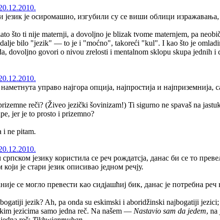
20.12.2010.
језик је осиромашио, изгубили су се виши облици изражавања, ј
ato što ti nije maternji, a dovoljno je blizak tvome maternjem, pa neo
i dalje bilo "jezik" — to je i "moćno", takoreći "kul". I kao što je omla
jda, dovoljno govori o nivou zrelosti i mentalnom sklopu skupa jednih i 
20.12.2010.
наметнута управо најгора опција, најпростија и најприземнија, 
i prizemne reči? (Živeo jezički šovinizam!) Ti sigurno ne spavaš na jas
pe, jer je to prosto i prizemno?
 i ne pitam.
20.12.2010.
 српском језику користила се реч рождатсја, данас би се то преве
који је стари језик описивао једном речју.
аније се могло превести као сидјашћиј бик, данас је потребна реч 
bogatiji jezik? Ah, pa onda su eskimski i aboridžinski najbogatiji jezici
etičkim jezicima samo jedna reč. Na našem —
Nastavio sam da jedem
, na
 jedna reč:
Tikhwianmuban
.