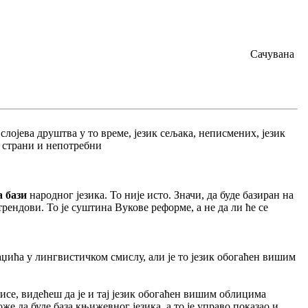
Сачувана
лојева друштва у то време, језик сељака, неписмених, језик
 страни и непотребни
а бази
народног језика. То није исто. Значи, да буде базиран на
рендови. То је суштина Вукове реформе, а не да ли ће се
аџића у лингвистичком смислу, али је то језик обогаћен вишим
исе, видећеш да је и тај језик обогаћен вишим облицима
 да буде база књижевног језика, а то је управо показао и