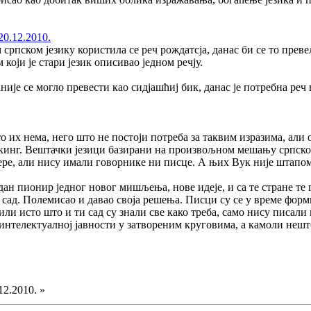
20.12.2010.
 српском језику користила се реч рождатсја, данас би се то преве
који је стари језик описивао једном речју.
аније се могло превести као сидјашћиј бик, данас је потребна реч 
то их нема, него што не постоји потреба за таквим изразима, али
кинг. Вештачки језици базирани на произвољном мешању српског
ре, али нису имали говорнике ни писце. А њих Вук није штапом 
дан пионир једног новог мишљења, нове идеје, и са те стране те 
и сад. Полемисао и давао своја решења. Писци су се у време форм
или исто што и ти сад су знали све како треба, само нису писали
у интелектуалној јавности у затвореним круговима, а камоли неш
12.2010. »