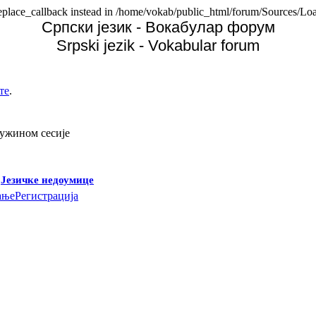
replace_callback instead in /home/vokab/public_html/forum/Sources/Loa
Српски језик - Вокабулар форум
Srpski jezik - Vokabular forum
те
.
дужином сесије
-
Језичке недоумице
ање
Регистрација