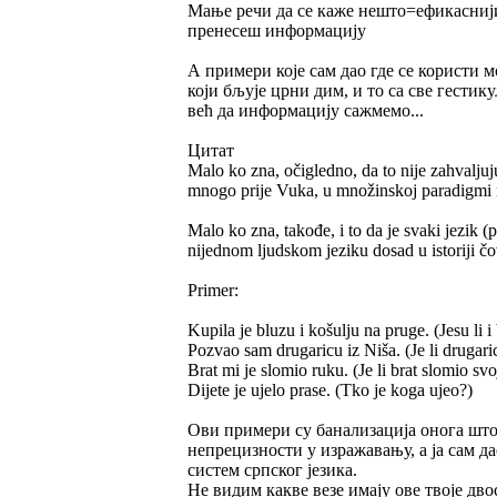
Мање речи да се каже нешто=ефикаснији и
пренесеш информацију
А примери које сам дао где се користи м
који бљује црни дим, и то са све гестик
већ да информацију сажмемо...
Цитат
Malo ko zna, očigledno, da to nije zahvalju
mnogo prije Vuka, u množinskoj paradigmi ra
Malo ko zna, takođe, i to da je svaki jezik (
nijednom ljudskom jeziku dosad u istoriji 
Primer:
Kupila je bluzu i košulju na pruge. (Jesu li i
Pozvao sam drugaricu iz Niša. (Je li drugaric
Brat mi je slomio ruku. (Je li brat slomio svo
Dijete je ujelo prase. (Tko je koga ujeo?)
Ови примери су банализација онога што с
непрецизности у изражавању, а ја сам д
систем српског језика.
Не видим какве везе имају ове твоје дв