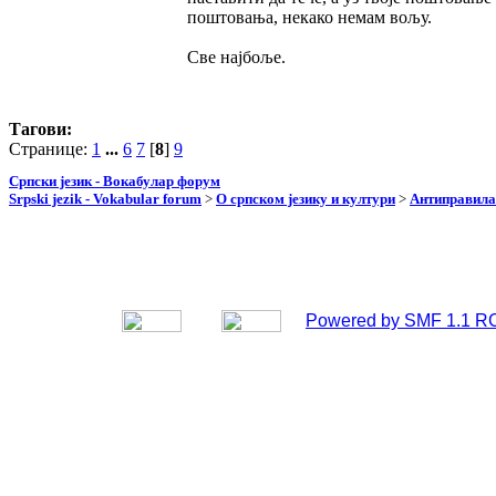
поштовања, некако немам вољу.
Све најбоље.
Тагови:
Странице:
1
...
6
7
[
8
]
9
Српски језик - Вокабулар форум
Srpski jezik - Vokabular forum
>
О српском језику и култури
>
Антиправила
Powered by SMF 1.1 R