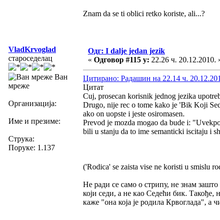
Znam da se ti oblici retko koriste, ali...?
VladKrvoglad
Одг: I dalje jedan jezik
староседелац
«
Одговор #115 у:
22.26 ч. 20.12.2010. 
Ван
Цитирано: Радашин на 22.14 ч. 20.12.20
мреже
Цитат
Cuj, prosecan korisnik jednog jezika upotreb
Организација:
Drugo, nije rec o tome kako je 'Bik Koji Se
ako on uopste i jeste osiromasen.
Име и презиме:
Prevod je mozda mogao da bude i: "Uvekposedn
bili u stanju da to ime semanticki iscitaju i s
Струка:
Поруке: 1.137
('Rodica' se zaista vise ne koristi u smislu ro
Не ради се само о стрипу, не знам зашто 
који седи, а не као Седећи бик. Такође,
каже "она која је родила Крвоглада", а ч