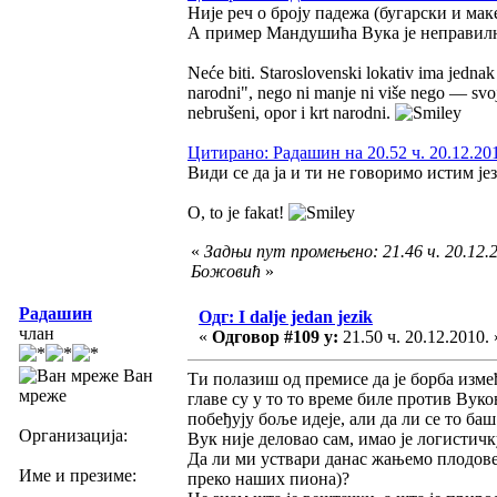
Није реч о броју падежа (бугарски и мак
А пример Мандушића Вука је неправилнос
Neće biti. Staroslovenski lokativ ima jednak
narodni", nego ni manje ni više nego — svoj d
nebrušeni, opor i krt narodni.
Цитирано: Радашин на 20.52 ч. 20.12.20
Види се да ја и ти не говоримо истим је
O, to je fakat!
«
Задњи пут промењено: 21.46 ч. 20.12.
Божовић
»
Радашин
Одг: I dalje jedan jezik
члан
«
Одговор #109 у:
21.50 ч. 20.12.2010. 
Ван
Ти полазиш од премисе да је борба изме
мреже
главе су у то то време биле против Вуко
побеђују боље идеје, али да ли се то баш
Организација:
Вук није деловао сам, имао је логистич
Да ли ми уствари данас жањемо плодове
Име и презиме:
преко наших пиона)?