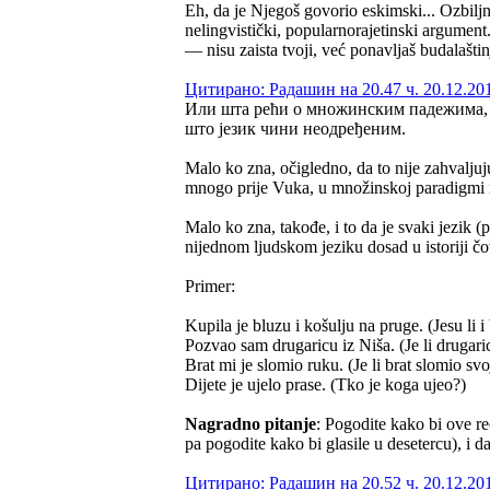
Eh, da je Njegoš govorio eskimski... Ozbiljno
nelingvistički, popularnorajetinski argument
— nisu zaista tvoji, već ponavljaš budalašti
Цитирано: Радашин на 20.47 ч. 20.12.20
Или шта рећи о множинским падежима, м
што језик чини неодређеним.
Malo ko zna, očigledno, da to nije zahvalju
mnogo prije Vuka, u množinskoj paradigmi ra
Malo ko zna, takođe, i to da je svaki jezik (
nijednom ljudskom jeziku dosad u istoriji 
Primer:
Kupila je bluzu i košulju na pruge. (Jesu li i
Pozvao sam drugaricu iz Niša. (Je li drugaric
Brat mi je slomio ruku. (Je li brat slomio svo
Dijete je ujelo prase. (Tko je koga ujeo?)
Nagradno pitanje
: Pogodite kako bi ove re
pa pogodite kako bi glasile u desetercu), i d
Цитирано: Радашин на 20.52 ч. 20.12.20