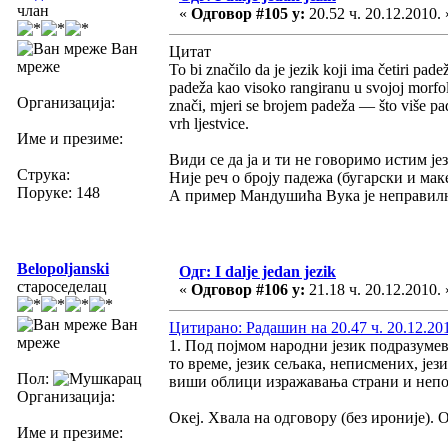
члан
«
Одговор #105 у:
20.52 ч. 20.12.2010. 
Ван
Цитат
мреже
To bi značilo da je jezik koji ima četiri pa
padeža kao visoko rangiranu u svojoj morfol
Организација:
znači, mjeri se brojem padeža — što više pad
vrh ljestvice.
Име и презиме:
Види се да ја и ти не говоримо истим је
Струка:
Није реч о броју падежа (бугарски и мак
Поруке: 148
А пример Мандушића Вука је неправилнос
Belopoljanski
Одг: I dalje jedan jezik
староседелац
«
Одговор #106 у:
21.18 ч. 20.12.2010. 
Ван
Цитирано: Радашин на 20.47 ч. 20.12.20
мреже
1. Под појмом народни језик подразуме
то време, језик сељака, неписмених, јез
Пол:
виши облици изражавања страни и неп
Организација:
Океј. Хвала на одговору (без ироније). 
Име и презиме: