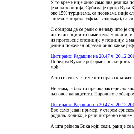
У то време није било само два језичка по
језичких опција, Србима је преко Вука К
око 15% турцизама, са псовкама (није 
"поезије"порнографског садржаја), са 
С обзиром да се ради о нечему што је сп
интелигенцији то наметнула мањини, и т
из прогоњене опозиције у позицију, а ма
једини пожељан образац било какве реф
Цитирано: Радашин на 20.47 ч. 20.12.20
Победом Вукове реформе српски језик ј
моћ.
А то се очитује тиме што права књижевно
Не знам, ја бих то пре окарактерисао к
његовог капацитета. Нарочито с обзиром
Цитирано: Радашин на 20.47 ч. 20.12.20
Ево само један пример, у старом српском 
родила. Колико је речи потребно нашем с
А шта рећи за Бика који седи, раније се 