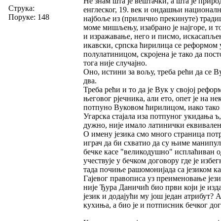
Не знам шта је вештачки, а шта је приро
Струка:
енглеског, 19. век и ондашњи национални
Поруке: 148
најбоље из (прилично прекинуте) традици
моме мишљењу, изабрано је најгоре, и то
и изражавање, него и писмо, искасапљен
икавски, српска ћирилица се реформом у
полулатиницом, скројена је тако да пос
тога није случајно.
Оно, истини за вољу, треба рећи да се Ву
два.
Треба рећи и то да је Вук у својој рефор
његовог рјечника, али ето, опет је на 
потпуно Вуковом ћирилицом, иако тако к
Угарска стајала иза потпуног укидања ъ, к
дужно, није имало латинички еквивален
О имену језика смо много страница потр
играч да би схватио да су њиме манипул
бечке касе "великодушно" исплаћиван од
учествује у бечком договору где је из
тада почиње рашомонијада са језиком ка
Гајевог правописа уз преименовање јези
није Ђура Даничић био први који је изд
језик и додајући му још један атрибут? А
кухиња, а био је и потписник бечког дог