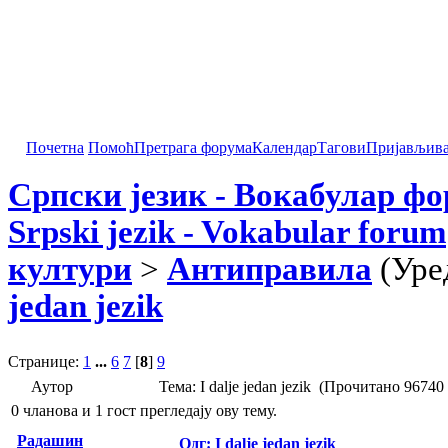
Почетна
Помоћ
Претрага форума
Календар
Тагови
Пријављив
Српски језик - Вокабулар ф
Srpski jezik - Vokabular forum
култури
>
Антиправила
(Уре
jedan jezik
Странице:
1
...
6
7
[
8
]
9
Аутор
Тема: I dalje jedan jezik (Прочитано 96740
0 чланова и 1 гост прегледају ову тему.
Радашин
Одг: I dalje jedan jezik