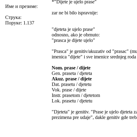
*"Dijete je ujelo prase"
Име и презиме:
zar ne bi bilo ispravnije:
Струка:
Поруке: 1.137
"djeteta je ujelo prase"
odnosno, ako je obrnuto:
"prasca je dijete ujelo"
"Prasca" je genitiv/akuzativ od "prasac" (mu
imenica "dijete" i sve imenice srednjeg roda 
Nom. prase / dijete
Gen. praseta / djeteta
Akuz. prase / dijete
Dat. prasetu / djetetu
Vok. prase / dijete
Instr. prasetom / djetetom
Lok. prasetu / djetetu
"Djeteta" je genitiv. "Prase je ujelo djeteta
prezimena pre udaje", dakle genitiv gde tre