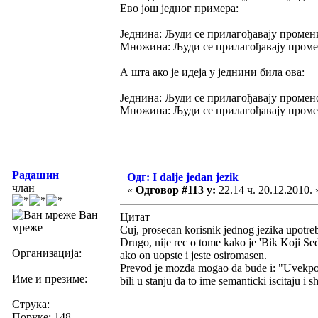
Ево још једног примера:
Једнина: Људи се прилагођавају промен
Множина: Људи се прилагођавају пром
А шта ако је идеја у једнини била ова:
Једнина: Људи се прилагођавају промен
Множина: Људи се прилагођавају промен
Радашин
Одг: I dalje jedan jezik
члан
«
Одговор #113 у:
22.14 ч. 20.12.2010. 
Ван
Цитат
мреже
Cuj, prosecan korisnik jednog jezika upotreb
Drugo, nije rec o tome kako je 'Bik Koji Se
Организација:
ako on uopste i jeste osiromasen.
Prevod je mozda mogao da bude i: "Uvekposedn
Име и презиме:
bili u stanju da to ime semanticki iscitaju i s
Струка:
Поруке: 148