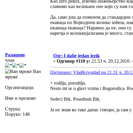
Као што рекох, језичко инжењерство које
славимо као великане оне који су нам го
Да, само још да поменем да стандардни 
екаваца по Војводини колико хоћеш, иак
икаваца екаваца? Наравно да не, они су 
наречја и колоквијализама је много, станд
Радашин
Одг: I dalje jedan jezik
члан
«
Одговор #110 у:
21.53 ч. 20.12.2010. 
Ван
Цитирано: VladKrvoglad на 21.31 ч. 20.1
мреже
+ rodilja, porodilja.
Организација:
Nesto mi se u glavi vrzma i Bogorodica. Ro
Име и презиме:
Sedeci Bik. Posednuti Bik.
Струка:
Ја не знам ко тако данас говори, ја сам 
Поруке: 148