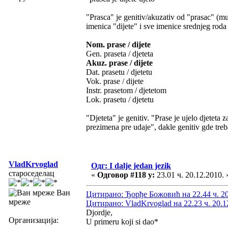
"Prasca" je genitiv/akuzativ od "prasac" (mu
imenica "dijete" i sve imenice srednjeg roda 
Nom. prase / dijete
Gen. praseta / djeteta
Akuz. prase / dijete
Dat. prasetu / djetetu
Vok. prase / dijete
Instr. prasetom / djetetom
Lok. prasetu / djetetu
"Djeteta" je genitiv. "Prase je ujelo djeteta
prezimena pre udaje", dakle genitiv gde tre
VladKrvoglad
Одг: I dalje jedan jezik
староседелац
«
Одговор #118 у:
23.01 ч. 20.12.2010. 
Ван
Цитирано: Ђорђе Божовић на 22.44 ч. 20
мреже
Цитирано: VladKrvoglad на 22.23 ч. 20.1
Djordje,
Организација:
U primeru koji si dao*