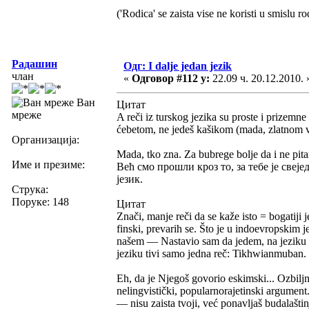
('Rodica' se zaista vise ne koristi u smislu ro
Радашин
Одг: I dalje jedan jezik
члан
«
Одговор #112 у:
22.09 ч. 20.12.2010. 
Ван
Цитат
мреже
A reči iz turskog jezika su proste i prizemne
ćebetom, ne jedeš kašikom (mada, zlatnom vil
Организација:
Mada, tko zna. Za bubrege bolje da i ne pit
Име и презиме:
Већ смо прошли кроз то, за тебе је свеје
језик.
Струка:
Поруке: 148
Цитат
Znači, manje reči da se kaže isto = bogatiji 
finski, prevarih se. Što je u indoevropskim j
našem — Nastavio sam da jedem, na jeziku 
jeziku tivi samo jedna reč: Tikhwianmuban.
Eh, da je Njegoš govorio eskimski... Ozbiljno
nelingvistički, popularnorajetinski argument
— nisu zaista tvoji, već ponavljaš budalašti