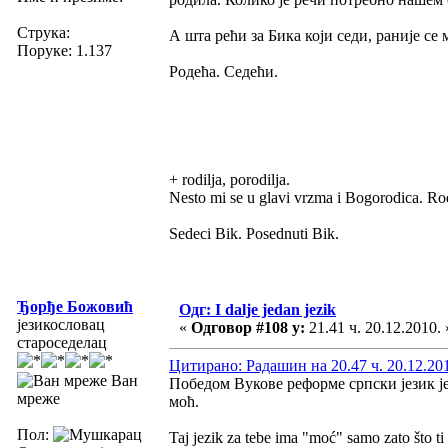
Струка:
А шта рећи за Бика који седи, раније се 
Поруке: 1.137
Родећа. Седећи.
+ rodilja, porodilja.
Nesto mi se u glavi vrzma i Bogorodica. Ro
Sedeci Bik. Posednuti Bik.
Ђорђе Божовић
Одг: I dalje jedan jezik
језикословац
«
Одговор #108 у:
21.41 ч. 20.12.2010. 
староседелац
Цитирано: Радашин на 20.47 ч. 20.12.20
Ван
Победом Вукове реформе српски језик ј
мреже
моћ.
Пол:
Taj jezik za tebe ima "moć" samo zato što t