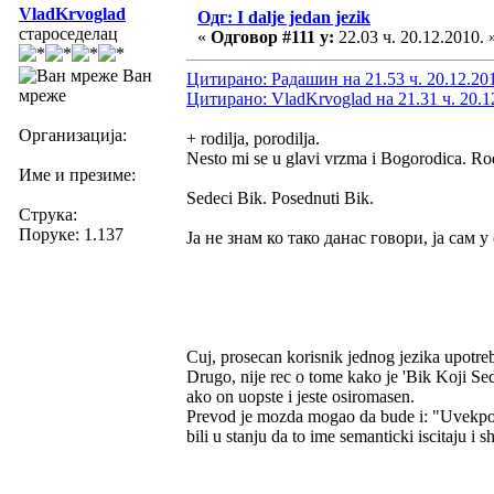
VladKrvoglad
Одг: I dalje jedan jezik
староседелац
«
Одговор #111 у:
22.03 ч. 20.12.2010. 
Ван
Цитирано: Радашин на 21.53 ч. 20.12.20
мреже
Цитирано: VladKrvoglad на 21.31 ч. 20.1
Организација:
+ rodilja, porodilja.
Nesto mi se u glavi vrzma i Bogorodica. Ro
Име и презиме:
Sedeci Bik. Posednuti Bik.
Струка:
Поруке: 1.137
Ја не знам ко тако данас говори, ја сам 
Cuj, prosecan korisnik jednog jezika upotreb
Drugo, nije rec o tome kako je 'Bik Koji Se
ako on uopste i jeste osiromasen.
Prevod je mozda mogao da bude i: "Uvekposedn
bili u stanju da to ime semanticki iscitaju i 