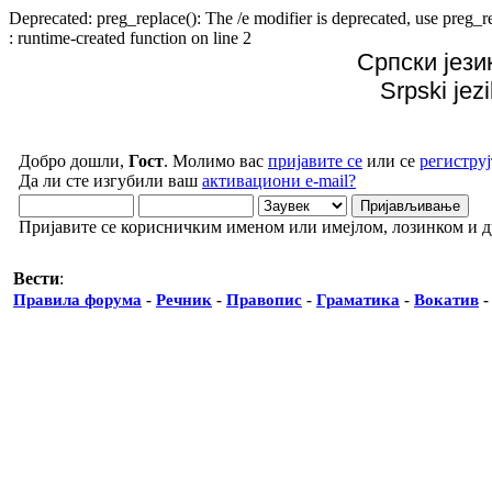
Deprecated: preg_replace(): The /e modifier is deprecated, use preg
: runtime-created function on line 2
Српски јези
Srpski jez
Добро дошли,
Гост
. Молимо вас
пријавите се
или се
региструј
Да ли сте изгубили ваш
активациони e-mail?
Пријавите се корисничким именом или имејлом, лозинком и 
Вести
:
Правила форума
-
Речник
-
Правопис
-
Граматика
-
Вокатив