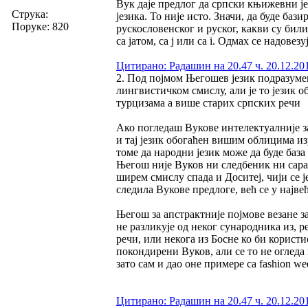
Вук даје предлог да српски књижевни ј
Струка:
језика. То није исто. Значи, да буде ба
Поруке: 820
рускословенског и руског, какви су били
са јатом, са ј или са i. Одмах се надовез
Цитирано: Радашин на 20.47 ч. 20.12.20
2. Под појмом Његошев језик подразумев
лингвистичком смислу, али је то језик
турцизама а више старих српских речи
Ако погледаш Вукове интелектуалније за
и тај језик обогаћен вишим облицима 
томе да народни језик може да буде база
Његош није Вуков ни следбеник ни сарадн
ширем смислу спада и Доситеј, чији се ј
следила Вукове предлоге, већ се у најве
Његош за апстрактније појмове везане з
не разликује од неког сународника из, р
речи, или некога из Босне ко би користи
покондирени Вуков, али се то не огледа
зато сам и дао оне примере са fashion we
Цитирано: Радашин на 20.47 ч. 20.12.20