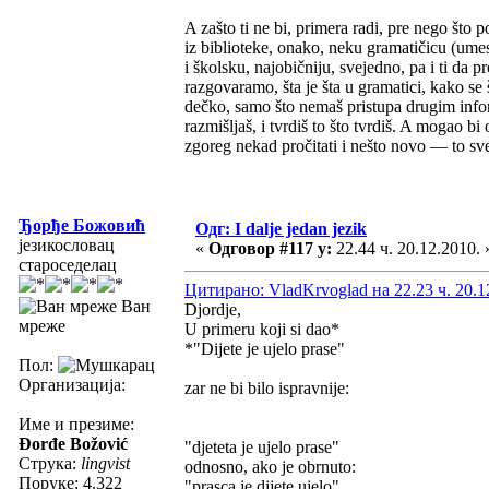
A zašto ti ne bi, primera radi, pre nego što 
iz biblioteke, onako, neku gramatičicu (ume
i školsku, najobičniju, svejedno, pa i ti da
razgovaramo, šta je šta u gramatici, kako se 
dečko, samo što nemaš pristupa drugim infor
razmišljaš, i tvrdiš to što tvrdiš. A mogao bi 
zgoreg nekad pročitati i nešto novo — to sve 
Ђорђе Божовић
Одг: I dalje jedan jezik
језикословац
«
Одговор #117 у:
22.44 ч. 20.12.2010. 
староседелац
Цитирано: VladKrvoglad на 22.23 ч. 20.1
Ван
Djordje,
мреже
U primeru koji si dao*
*"Dijete je ujelo prase"
Пол:
Организација:
zar ne bi bilo ispravnije:
Име и презиме:
Đorđe Božović
"djeteta je ujelo prase"
Струка:
lingvist
odnosno, ako je obrnuto:
Поруке: 4.322
"prasca je dijete ujelo"