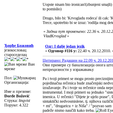
Uopste nisam bio ironican!(zbunjeni smajli) 
to pomislio)
Drugo, bilo bi: 'Krvogladu rodeca' ili cak: 
Trece, upotrebio bi se izraz: 'rodilja mog det
«
Задњи пут промењено: 22.36 ч. 20.12.2
VladKrvoglad
»
Ђорђе Божовић
Одг: I dalje jedan jezik
језикословац
«
Одговор #116 у:
22.40 ч. 20.12.2010. 
староседелац
Цитирано: Радашин на 22.09 ч. 20.12.20
Ван
Ови примери су банализација онога што с
мреже
непрецизности у изражавању
Пол:
Pa i tvoji primeri se mogu prosto preciznij
Организација:
pojedinačna rečenica bude značenjski nedvo
izražavanje. Pa i tvoje su rečenice onda neprec
Име и презиме:
instrumental. I moji primeri su jednako "sist
Đorđe Božović
imenica. U rečenici "Dijete je ujelo prase", 
Струка:
lingvist
sintaktički nedvosmislene, tj. njihova različi
Поруке: 4.322
+ mi", "drugaricu + iz Niša" / "pozvao sam +
padeže nismo naučili kako treba.