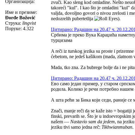
Организација:
zvuči. Kao sleng kod omladine. Nešto neuobič
takoreći "kul". I kao što je omladini "kul" d
Име и презиме:
valjda, dovoljno govori o nivou zrelosti i m
Đorđe Božović
nedozrelih pubertetlija
).
Струка:
lingvist
Поруке: 4.322
Цитирано: Радашин на 20.47 ч. 20.12.20
Србима је преко Вука Караџића наметнут
турцизама
A reči iz turskog jezika su proste i prizemne
ćebetom, ne jedeš kašikom (mada, zlatnom vil
Mada, tko zna. Za bubrege bolje da i ne pit
Цитирано: Радашин на 20.47 ч. 20.12.20
Ево само један пример, у старом српском 
родила. Колико је речи потребно нашем с
А шта рећи за Бика који седи, раније се 
Znači, manje reči da se kaže isto = bogatiji 
finski, prevarih se. Što je u indoevropskim j
našem —
Nastavio sam da jedem
, na jezik
jeziku tivi samo jedna reč:
Tikhwianmuban
.