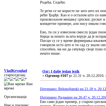
Родећа. Седећи.
Те речи се не користе не зато што их не
рећи Ђорђе. Као и о осталом што си нав
произвољном мешању српског, руског и 
конкретне примере, али нису имали гов
Ево, ти си у извесном смислу један пион
борца за нешто за шта верује да је испр
Писци су се у време формирања књижевно
говорили исто што и ти сад су знали све
способни, ма ни да сачувају своје пуко 
нешто више.
VladKrvoglad
Одг: I dalje jedan jezik
староседелац
«
Одговор #107 у:
21.31 ч. 20.12.2010. 
Ван
мреже
Цитирано: Belopoljanski на 21.18 ч. 20.1
Организација:
Цитирано: Радашин на 20.47 ч. 20.12.20
Ево само један пример, у старом српском 
Име и презиме:
родила. Колико је речи потребно нашем с