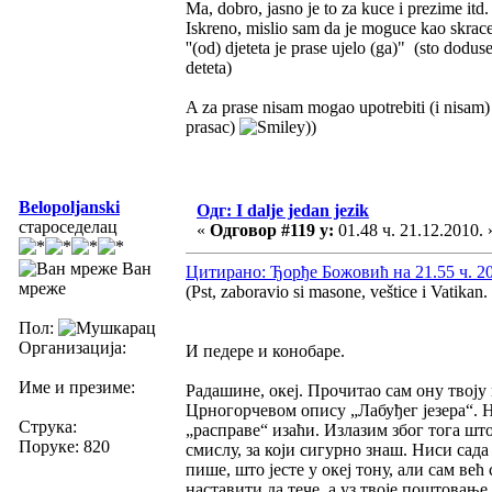
Ma, dobro, jasno je to za kuce i prezime itd
Iskreno, mislio sam da je moguce kao skrace
''(od) djeteta je prase ujelo (ga)" (sto dodus
deteta)
A za prase nisam mogao upotrebiti (i nisam) "
prasac)
))
Belopoljanski
Одг: I dalje jedan jezik
староседелац
«
Одговор #119 у:
01.48 ч. 21.12.2010. 
Ван
Цитирано: Ђорђе Божовић на 21.55 ч. 20
мреже
(Pst, zaboravio si masone, veštice i Vatikan.
Пол:
Организација:
И педере и конобаре.
Име и презиме:
Радашине, океј. Прочитао сам ону твоју
Црногорчевом опису „Лабуђег језера“. Н
Струка:
„расправе“ изаћи. Излазим због тога шт
Поруке: 820
смислу, за који сигурно знаш. Ниси сада
пише, што јесте у океј тону, али сам ве
наставити да тече, а уз твоје поштовањ