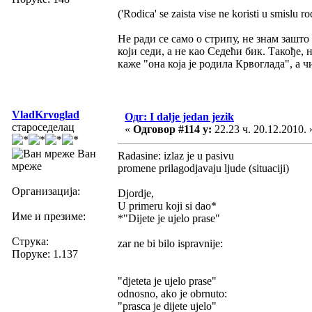
('Rodica' se zaista vise ne koristi u smislu ro
Не ради се само о стрипу, не знам зашто 
који седи, а не као Седећи бик. Такође,
каже "она која је родила Крвоглада", а ч
VladKrvoglad
Одг: I dalje jedan jezik
староседелац
«
Одговор #114 у:
22.23 ч. 20.12.2010. 
Ван
Radasine: izlaz je u pasivu
мреже
promene prilagodjavaju ljude (situaciji)
Организација:
Djordje,
U primeru koji si dao*
Име и презиме:
*"Dijete je ujelo prase"
Струка:
zar ne bi bilo ispravnije:
Поруке: 1.137
"djeteta je ujelo prase"
odnosno, ako je obrnuto:
"prasca je dijete ujelo"