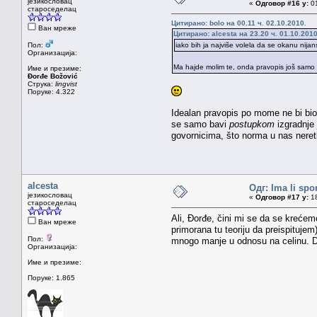
језикословац
«
Одговор #16 у:
01
староседелац
Цитирано: bolo на 00.11 ч. 02.10.2010.
Ван мреже
Цитирано: alcesta на 23.20 ч. 01.10.2010
Пол:
iako bih ja najviše volela da se okanu nij
Организација:
Ma hajde molim te, onda pravopis još samo
Име и презиме:
Đorđe Božović
Струка:
lingvist
Поруке: 4.322
Idealan pravopis po mome ne bi bio
se samo bavi
postupkom
izgradnje
govornicima, što norma u nas neret
alcesta
Одг: Ima li spo
језикословац
«
Одговор #17 у:
18
староседелац
Ali, Đorđe, čini mi se da se krećem
Ван мреже
primorana tu teoriju da preispitujem
Пол:
mnogo manje u odnosu na celinu. De
Организација:
Име и презиме:
Поруке: 1.865