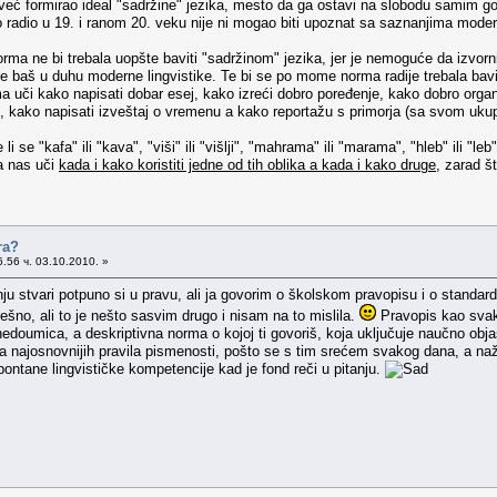
već formirao ideal "sadržine" jezika, mesto da ga ostavi na slobodu samim govo
o radio u 19. i ranom 20. veku nije ni mogao biti upoznat sa saznanjima moderne
a ne bi trebala uopšte baviti "sadržinom" jezika, jer je nemoguće da izvor
nije baš u duhu moderne lingvistike. Te bi se po mome norma radije trebala ba
a uči kako napisati dobar esej, kako izreći dobro poređenje, kako dobro organ
e), kako napisati izveštaj o vremenu a kako reportažu s primorja (sa svom ukup
i se "kafa" ili "kava", "viši" ili "višlji", "mahrama" ili "marama", "hleb" ili "l
a nas uči
kada i kako koristiti jedne od tih oblika a kada i kako druge
, zarad š
ra?
.56 ч. 03.10.2010. »
 stvari potpuno si u pravu, ali ja govorim o školskom pravopisu i o standard
ešno, ali to je nešto sasvim drugo i nisam na to mislila.
Pravopis kao svako
doumica, a deskriptivna norma o kojoj ti govoriš, koja uključuje naučno objaš
najosnovnijih pravila pismenosti, pošto se s tim srećem svakog dana, a nažal
pontane lingvističke kompetencije kad je fond reči u pitanju.