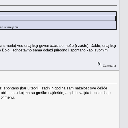
e strani jezik.
si između) već onaj koji govori
kako
se može (i zašto). Dakle, onaj koji
 Bolo, jednostavno sama dolazi prirodno i spontano kao izvornim
Сачувана
i spontano (bar u teoriji, zadnjih godina sam nažalost sve češće
i oblicima u kojima su greške najčešće, a njih bi valjda trebalo da je
 primenu.