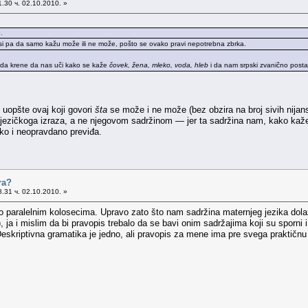
.30 ч. 02.10.2010. »
.
ansi pa da samo kažu može ili ne može, pošto se ovako pravi nepotrebna zbrka.
 da krene da nas uči kako se kaže
čovek, žena, mleko, voda, hleb
i da nam srpski zvanično postan
 uopšte ovaj koji govori
šta
se može i ne može (bez obzira na broj sivih nijan
 jezičkoga izraza, a ne njegovom sadržinom — jer ta sadržina nam, kako kaže
ko i neopravdano previđa.
ra?
.31 ч. 02.10.2010. »
o paralelnim kolosecima. Upravo zato što nam sadržina maternjeg jezika dolaz
), ja i mislim da bi pravopis trebalo da se bavi onim sadržajima koji su sporni 
skriptivna gramatika je jedno, ali pravopis za mene ima pre svega praktičnu