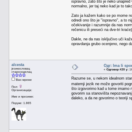
ispravno, zato što je neko unapred 
normalno, jer taj neko kad je to tak
Zato ja kažem kako se po mome norm
odredi ono što je "ispravno", a to 
očekivanije i razumnije da nas norm
rečenicu ili preseći na dve-tri krać
Dakle, ne da nas isključivo uči kaže l
opravdanja grubo ocenjeno, nego d
alcesta
Одг: Ima li spo
језикословац
«
Одговор #20 у:
16
староседелац
Razume se, u nekom idealnom stanju
Ван мреже
maternji jezik ne može govoriti pogr
Пол:
što izgovorimo kad u tome imamo ne
Организација:
govorim sa stanovišta nepoznavanja 
Име и презиме:
daleko, a da ne govorimo o teoriji s
Поруке: 1.865