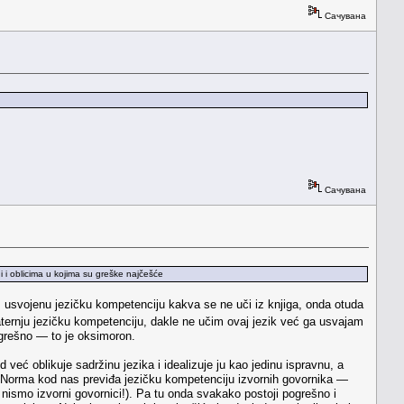
Сачувана
Сачувана
ni i oblicima u kojima su greške najčešće
, usvojenu jezičku kompetenciju kakva se ne uči iz knjiga, onda otuda
ernju jezičku kompetenciju, dakle ne učim ovaj jezik već ga usvajam
grešno — to je oksimoron.
ć oblikuje sadržinu jezika i idealizuje ju kao jedinu ispravnu, a
. Norma kod nas previđa jezičku kompetenciju izvornih govornika —
ismo izvorni govornici!). Pa tu onda svakako postoji pogrešno i