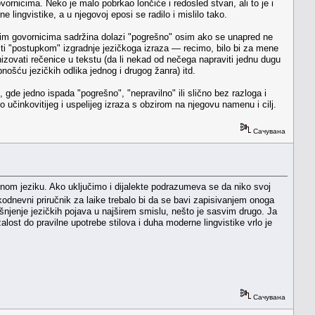
rnicima. Neko je malo pobrkao lončiće i redosled stvari, ali to je i
 lingvistike, a u njegovoj eposi se radilo i mislilo tako.
nim govornicima sadržina dolazi "pogrešno" osim ako se unapred ne
viti "postupkom" izgradnje jezičkoga izraza — recimo, bilo bi za mene
izovati rečenice u tekstu (da li nekad od nečega napraviti jednu dugu
nošću jezičkih odlika jednog i drugog žanra) itd.
eb", gde jedno ispada "pogrešno", "nepravilno" ili slično bez razloga i
to učinkovitijeg i uspelijeg izraza s obzirom na njegovu namenu i cilj.
Сачувана
nom jeziku. Ako uključimo i dijalekte podrazumeva se da niko svoj
dnevni priručnik za laike trebalo bi da se bavi zapisivanjem onoga
njenje jezičkih pojava u najširem smislu, nešto je sasvim drugo. Ja
ost do pravilne upotrebe stilova i duha moderne lingvistike vrlo je
Сачувана