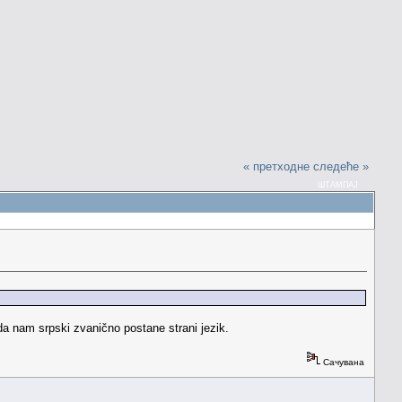
« претходне
следеће »
ШТАМПАЈ
da nam srpski zvanično postane strani jezik.
Сачувана