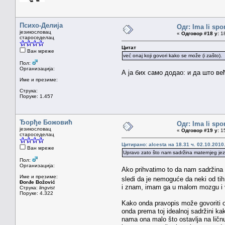
Психо-Делија
Одг: Ima li spo
језикословац
«
Одговор #18 у:
18
староседелац
Цитат
Ван мреже
već onaj koji govori kako se može (i zašto).
Пол:
Организација:
А ја бих само додао: и да што ве
Име и презиме:
Струка:
Поруке: 1.457
Ђорђе Божовић
Одг: Ima li spo
језикословац
«
Одговор #19 у:
15
староседелац
Цитирано: alcesta на 18.31 ч. 02.10.2010
Ван мреже
Upravo zato što nam sadržina maternjeg jezik
Пол:
Организација:
Ako prihvatimo to da nam sadržina 
Име и презиме:
sledi da je nemoguće da neki od ti
Đorđe Božović
i znam, imam ga u malom mozgu i v
Струка:
lingvist
Поруке: 4.322
Kako onda pravopis može govoriti o
onda prema toj idealnoj sadržini k
nama ona malo što ostavlja na ličn