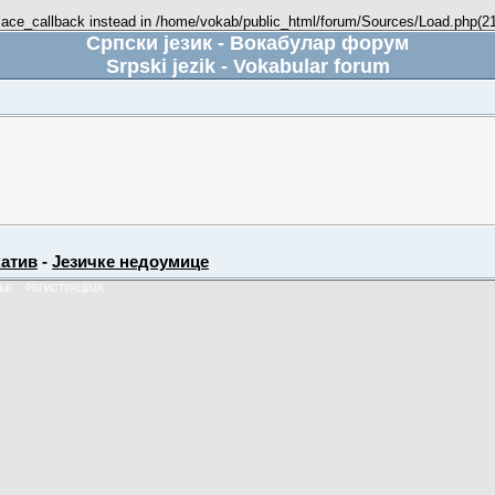
place_callback instead in /home/vokab/public_html/forum/Sources/Load.php(216
Српски језик - Вокабулар форум
Srpski jezik - Vokabular forum
атив
-
Језичке недоумице
ЊЕ
РЕГИСТРАЦИЈА