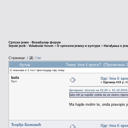
Српски језик - Вокабулар форум
Srpski jezik - Vokabular forum
>
О српском језику и култури
>
Нагађања о јез
Странице:
1
[
2
]
Све
Аутор
Тема: Ima li spora? (Прочитано 
0 чланова и 1 гост прегледају ову тему.
bolo
Одг: Ima li spo
Гост
«
Одговор #15 у:
00
Цитирано: alcesta на 23.20 ч. 01.10.2010
iako bih ja najviše volela da se okanu nija
Ma hajde molim te, onda pravopis 
Ђорђе Божовић
Одг: Ima li spo