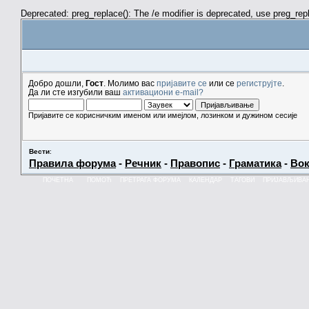
Deprecated: preg_replace(): The /e modifier is deprecated, use preg_re
Добро дошли,
Гост
. Молимо вас
пријавите се
или се
региструјте
.
Да ли сте изгубили ваш
активациони e-mail?
Пријавите се корисничким именом или имејлом, лозинком и дужином сесије
Вести
:
Правила форума
-
Речник
-
Правопис
-
Граматика
-
Вок
ПОЧЕТНА
ПОМОЋ
ПРЕТРАГА ФОРУМА
КАЛЕНДАР
ТАГОВИ
ПРИЈАВЉИВА