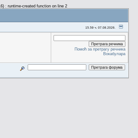
) : runtime-created function on line 2
15.59 ч. 07.08.2026.
Помоћ за претрагу речника
Вокабулара