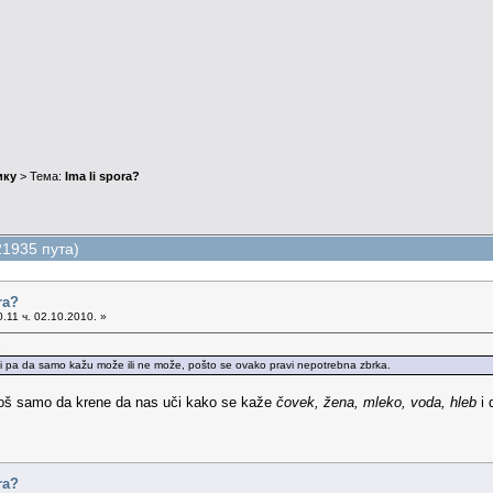
ику
> Тема:
Ima li spora?
21935 пута)
ra?
.11 ч. 02.10.2010. »
.
nsi pa da samo kažu može ili ne može, pošto se ovako pravi nepotrebna zbrka.
još samo da krene da nas uči kako se kaže
čovek, žena, mleko, voda, hleb
i 
ra?