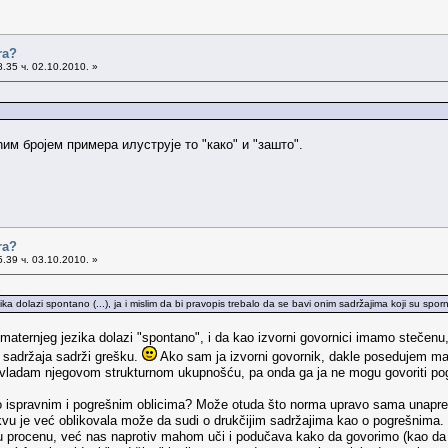
ra?
.35 ч. 02.10.2010. »
ћим бројем примера илуструје то "како" и "зашто".
ra?
.39 ч. 03.10.2010. »
.
a dolazi spontano (...), ja i mislim da bi pravopis trebalo da se bavi onim sadržajima koji su spor
maternjeg jezika dolazi "spontano", i da kao izvorni govornici imamo stečenu
h sadržaja sadrži grešku.
Ako sam ja izvorni govornik, dakle posedujem mat
ladam njegovom strukturnom ukupnošću, pa onda ga ja ne mogu govoriti po
 ispravnim i pogrešnim oblicima? Može otuda što norma upravo sama unapred ve
akvu je već oblikovala može da sudi o drukčijim sadržajima kao o pogrešnima
u procenu, već nas naprotiv mahom uči i podučava kako da govorimo (kao da n