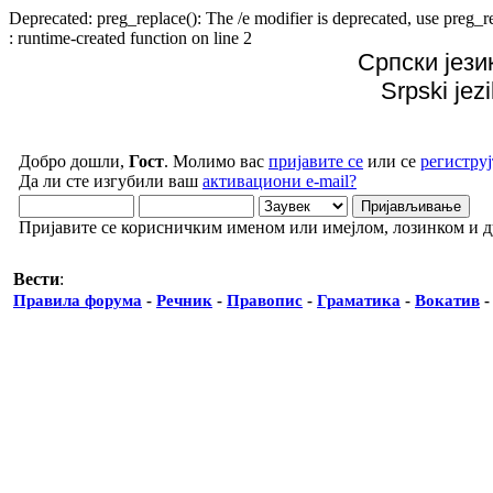
Deprecated: preg_replace(): The /e modifier is deprecated, use preg
: runtime-created function on line 2
Српски јези
Srpski jez
Добро дошли,
Гост
. Молимо вас
пријавите се
или се
региструј
Да ли сте изгубили ваш
активациони e-mail?
Пријавите се корисничким именом или имејлом, лозинком и 
Вести
:
Правила форума
-
Речник
-
Правопис
-
Граматика
-
Вокатив