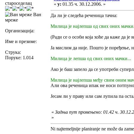
староседелац
«
у:
01.35 ч. 30.12.2006. »
Ван
Да ли је следећа реченица тачна:
мреже
Милица је најлепша од свих оних мачки.
Организација:
(Ради се о особи која хоће да каже да је
Име и презиме:
Ја мислим да није. Пошто је поређење, 
Струка:
Поруке: 1.014
Милица је лепша од свих оних мачки...
Ако је баш запело да се употреби суперл
Милица је најлепша међу свим оним мач
Али ова реченица ипак не носи потпуно 
Јесам ли у праву или сам лупила па ос
«
Задњи пут промењено: 01.42 ч. 30.12.
»
Ni najtemeljnije planiranje ne može da zame