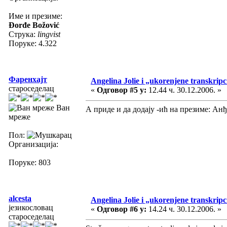
Име и презиме:
Đorđe Božović
Струка:
lingvist
Поруке: 4.322
Фаренхајт
Angelina Jolie i „ukorenjene transkripc
староседелац
«
Одговор #5 у:
12.44 ч. 30.12.2006. »
Ван
А приде и да додају -ић на презиме: Ан
мреже
Пол:
Организација:
Поруке: 803
alcesta
Angelina Jolie i „ukorenjene transkripc
језикословац
«
Одговор #6 у:
14.24 ч. 30.12.2006. »
староседелац