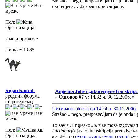
Strašno... nego, pretpostavljam da je onda i
Ван
ukorenjena, viđala sam obe varijante.
мреже
Пол:
Организација:
Име и презиме:
Поруке: 1.865
Бојан Башић
Angelina Jolie i „ukorenjene transkripc
уредник форума
«
Одговор #7 у:
14.32 ч. 30.12.2006. »
староседелац
Цитирано: alcesta на 14.24 ч. 30.12.2006.
Ван
Strašno... nego, pretpostavljam da je onda i 
мреже
To zavisi. Englesko
Jolie
se može izgovarati k
Пол:
Dictionary
); jasno, transkripcija prve dve va
Организација:
a sudeći po
ovom
,
ovom
,
ovom
i
ovom
izvo