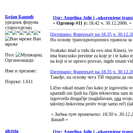
Бојан Башић
Одг: Angelina Jolie i „ukorenjene trans
уредник форума
«
Одговор #11 у:
18.42 ч. 30.12.2006. »
староседелац
Цитирано: Фаренхајт на 18.35 ч. 30.12.2
Ван
На основу транскрипционих правила за 
мреже
Svakako imaš u vidu da ovo nisu Kinezi, ve
Пол:
ima francusko prezime za koje je i te kako
Организација:
na koji si se upravo pozvao, nigde nisam vi
Име и презиме:
Цитирано: Фаренхајт на 18.35 ч. 30.12.2
Такође, на основу чега ТИ тврдиш да он
Поруке: 1.611
Lično nikad nisam čuo kako je izgovorila svoj
upamtili oni ljudi ka čijim tekstovima sam d
izgovorila drugačije (naglašavam,
ona
svoje,
takvim) linkovima protiv tvoje samo reči (ia
«
Задњи пут промењено: 18.50 ч. 30.12.2
Башић
»
alcesta
Одг: Angelina Jolie i „ukorenjene trans