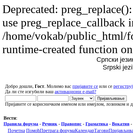
Deprecated: preg_replace():
use preg_replace_callback i
/home/vokab/public_html/f
runtime-created function on
Српски јези
Srpski jez
Добро дошли,
Гост
. Молимо вас
пријавите се
или се
региструј
Да ли сте изгубили ваш
активациони e-mail?
Пријавите се корисничким именом или имејлом, лозинком и 
Вести
:
Правила форума
-
Речник
-
Правопис
-
Граматика
-
Вокатив
Почетна
Помоћ
Претрага форума
Календар
Тагови
Пријављив