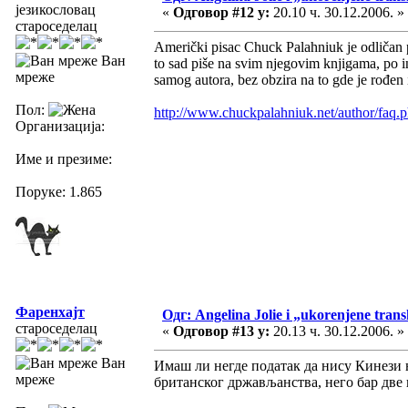
језикословац
«
Одговор #12 у:
20.10 ч. 30.12.2006. »
староседелац
Američki pisac Chuck Palahniuk je odličan 
Ван
to sad piše na svim njegovim knjigama, po ine
мреже
samog autora, bez obzira na to gde je rođen
Пол:
http://www.chuckpalahniuk.net/author/
Организација:
Име и презиме:
Поруке: 1.865
Фаренхајт
Одг: Angelina Jolie i „ukorenjene trans
староседелац
«
Одговор #13 у:
20.13 ч. 30.12.2006. »
Ван
Имаш ли негде податак да нису Кинези
мреже
британског држављанства, него бар две 