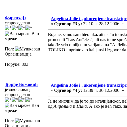
Фаренхајт
Angelina Jolie i „ukorenjene transkripc
староседелац
«
Одговор #3 у:
22.10 ч. 28.12.2006. »
Ван
Bojane, samo sam hteo ukazati na "u transkr
мреже
promeniti "Los Anđeles", ali nas to ne spre
takođe vrlo omiljenim varijantama "Anđelina
Пол:
TOLIKO imprintovao italijanski izgovor da g
Организација:
Поруке: 803
Ђорђе Божовић
Angelina Jolie i „ukorenjene transkripc
језикословац
«
Одговор #4 у:
12.39 ч. 30.12.2006. »
староседелац
Ја не мислим да је то до италијанског, 
Ван
од
Анџелина
и
Џина
. А ако је већ тако,
мреже
Пол:
Организација: