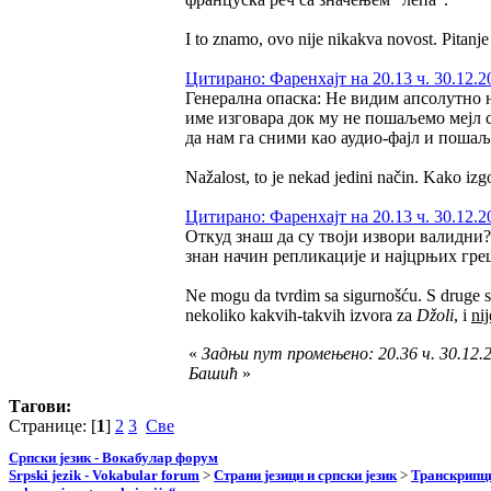
I to znamo, ovo nije nikakva novost. Pitanj
Цитирано: Фаренхајт на 20.13 ч. 30.12.2
Генерална опаска: Не видим апсолутно н
име изговара док му не пошаљемо мејл
да нам га сними као аудио-фајл и пошаљ
Nažalost, to je nekad jedini način. Kako iz
Цитирано: Фаренхајт на 20.13 ч. 30.12.2
Откуд знаш да су твоји извори валидни?
знан начин репликације и најцрњих гре
Ne mogu da tvrdim sa sigurnošću. S druge s
nekoliko kakvih-takvih izvora za
Džoli
, i
ni
«
Задњи пут промењено: 20.36 ч. 30.12.2
Башић
»
Тагови:
Странице: [
1
]
2
3
Све
Српски језик - Вокабулар форум
Srpski jezik - Vokabular forum
>
Страни језици и српски језик
>
Транскрипци