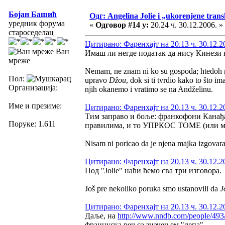
Бојан Башић
Одг: Angelina Jolie i „ukorenjene trans
уредник форума
«
Одговор #14 у:
20.24 ч. 30.12.2006. »
староседелац
Цитирано: Фаренхајт на 20.13 ч. 30.12.2
Ван
Имаш ли негде податак да нису Кинези
мреже
Nemam, ne znam ni ko su gospoda; htedoh re
Пол:
upravo
Džou
, dok si ti tvrdio kako to što 
Организација:
njih okanemo i vratimo se na Andželinu.
Име и презиме:
Цитирано: Фаренхајт на 20.13 ч. 30.12.2
Тим заправо и боље: франкофони Канађа
Поруке: 1.611
правилима, и то УПРКОС ТОМЕ (или мо
Nisam ni poricao da je njena majka izgovar
Цитирано: Фаренхајт на 20.13 ч. 30.12.2
Под "Jolie" наћи ћемо сва три изговора.
Još pre nekoliko poruka smo ustanovili da
J
Цитирано: Фаренхајт на 20.13 ч. 30.12.2
Даље, на
http://www.nndb.com/people/493
француска реч са значењем "лепа".