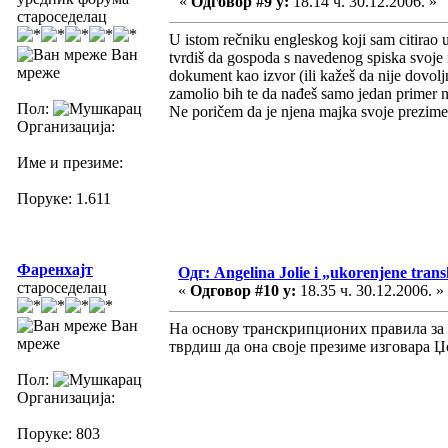
«
Одговор #9 у:
18.14 ч. 30.12.2006. »
староседелац
U istom rečniku engleskog koji sam citirao 
Ван
tvrdiš da gospoda s navedenog spiska svoje i
мреже
dokument kao izvor (ili kažeš da nije dovoljn
zamolio bih te da nađeš samo jedan primer n
Пол:
Ne poričem da je njena majka svoje prezime
Организација:
Име и презиме:
Поруке: 1.611
Фаренхајт
Одг: Angelina Jolie i „ukorenjene trans
староседелац
«
Одговор #10 у:
18.35 ч. 30.12.2006. »
Ван
На основу транскрипционих правила за 
мреже
тврдиш да она своје презиме изговара 
Пол:
Организација:
Поруке: 803