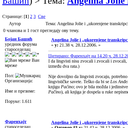
Башић
) > Тема:
Angelina Jolie
Странице: [
1
]
2
3
Све
Аутор
Тема: Angelina Jolie i „ukorenjene transkri
0 чланова и 1 гост прегледају ову тему.
Бојан Башић
Angelina Jolie i „ukorenjene transkripc
уредник форума
«
у:
21.38 ч. 28.12.2006. »
староседелац
Цитирано: Фаренхајт на 14.20 ч. 28.12.2
Ван
I da lingvisti nisu zvocali i zvocali i zvocal
мреже
između dva rata.)
Пол:
Nije dovoljno da lingvisti zvocaju, potrebno
Организација:
lingvističke savete. Teško da bi se
Los Anđe
knjigu
Paćino
; ovo je bila možda i jedinstv
Име и презиме:
Pačino
), ali knjiga je dospela u ruke nepisme
Поруке: 1.611
Фаренхајт
Angelina Jolie i „ukorenjene transkripc
староседелац
«
Одговор #1 у:
21.42 ч. 28.12.2006. »