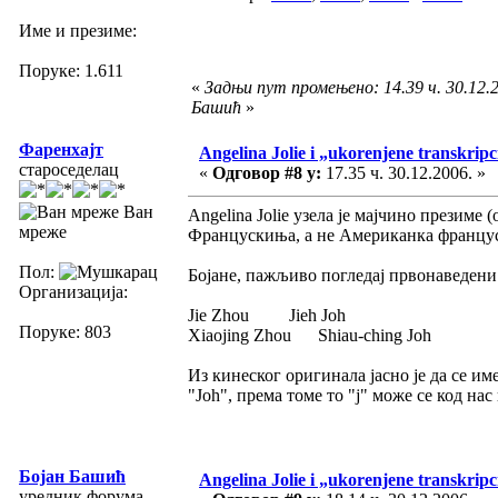
Име и презиме:
Поруке: 1.611
«
Задњи пут промењено: 14.39 ч. 30.12.2
Башић
»
Фаренхајт
Angelina Jolie i „ukorenjene transkripc
староседелац
«
Одговор #8 у:
17.35 ч. 30.12.2006. »
Ван
Angelina Jolie узела је мајчино презиме (
мреже
Францускиња, а не Американка француск
Пол:
Бојане, пажљиво погледај првонаведени 
Организација:
Jie Zhou Jieh Joh
Поруке: 803
Xiaojing Zhou Shiau-ching Joh
Из кинеског оригинала јасно је да се им
"Јоh", према томе то "ј" може се код на
Бојан Башић
Angelina Jolie i „ukorenjene transkripc
уредник форума