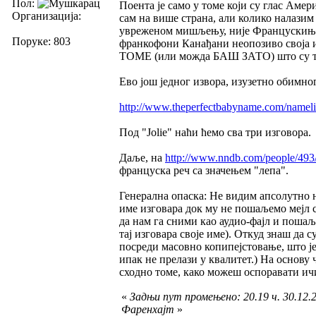
Пол:
Поента је само у томе који су глас Аме
Организација:
сам на више страна, али колико налазим
увреженом мишљењу, није Францускиња
Поруке: 803
франкофони Канађани неопозиво своја 
ТОМЕ (или можда БАШ ЗАТО) што су та
Ево још једног извора, изузетно обимног
http://www.theperfectbabyname.com/namelist
Под "Jolie" наћи ћемо сва три изговора.
Даље, на
http://www.nndb.com/people/493
француска реч са значењем "лепа".
Генерална опаска: Не видим апсолутно н
име изговара док му не пошаљемо мејл
да нам га сними као аудио-фајл и пошаљ
тај изговара своје име). Откуд знаш да
посреди масовно копипејстовање, што ј
ипак не прелази у квалитет.) На основу
сходно томе, како можеш оспоравати ич
«
Задњи пут промењено: 20.19 ч. 30.12.2
Фаренхајт
»