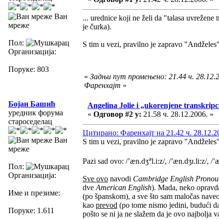
Ван
... urednice koji ne želi da "talasa uvrežene
мреже
je čurka).
Пол:
S tim u vezi, pravilno je zapravo "Andželes"
Организација:
Поруке: 803
«
Задњи пут промењено: 21.44 ч. 28.12.2
Фаренхајт
»
Бојан Башић
Angelina Jolie i „ukorenjene transkripc
уредник форума
«
Одговор #2 у:
21.58 ч. 28.12.2006. »
староседелац
Цитирано: Фаренхајт на 21.42 ч. 28.12.2
Ван
S tim u vezi, pravilno je zapravo "Andželes"
мреже
ə
Pazi sad ovo: /’æn.dʒ
l.i:z/, /’æn.dʒɪ.li:z/, /
Пол:
Организација:
Sve ovo
navodi
Cambridge English Pronou
dve
American English
). Mada, neko opravda
Име и презиме:
(po španskom), a sve što sam maločas naveo
kao
prevod
(po tome nismo jedini, budući da 
Поруке: 1.611
pošto se ni ja ne slažem da je ovo najbolja 