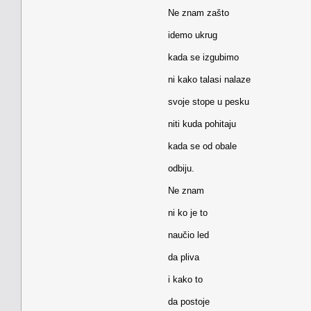
Ne znam zašto
idemo ukrug
kada se izgubimo
ni kako talasi nalaze
svoje stope u pesku
niti kuda pohitaju
kada se od obale
odbiju.
Ne znam
ni ko je to
naučio led
da pliva
i kako to
da postoje