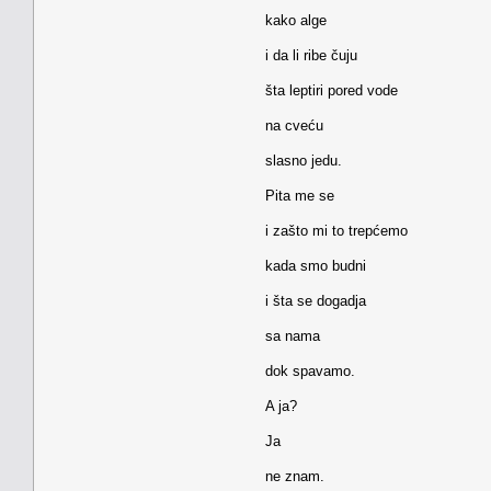
kako alge
i da li ribe čuju
šta leptiri pored vode
na cveću
slasno jedu.
Pita me se
i zašto mi to trepćemo
kada smo budni
i šta se dogadja
sa nama
dok spavamo.
A ja?
Ja
ne znam.