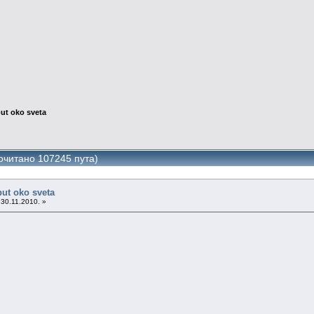
put oko sveta
рочитано 107245 пута)
put oko sveta
 30.11.2010. »