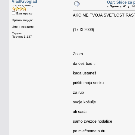
VladKrvoglad
Одг: Skice za 
староседелац
«
Одговор #1 у:
14.
Ван мреже
AKO ME TVOJA SVETLOST RASTO
Организација:
Име и презиме:
(17 Xl 2009)
Струка:
Поруке: 1.137
Znam
da ćeš baš ti
kada ustaneš
prišiti moju senku
za rub
svoje košulje
ali sada
samo zvezde hodalice
po mlečnome putu