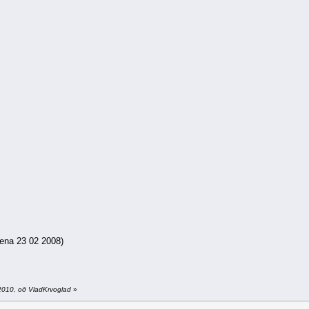
jena 23 02 2008)
010. од VladKrvoglad
»