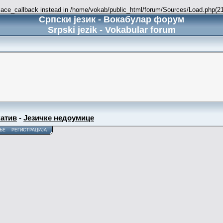
place_callback instead in /home/vokab/public_html/forum/Sources/Load.php(216
Српски језик - Вокабулар форум
Srpski jezik - Vokabular forum
атив
-
Језичке недоумице
ЊЕ
РЕГИСТРАЦИЈА