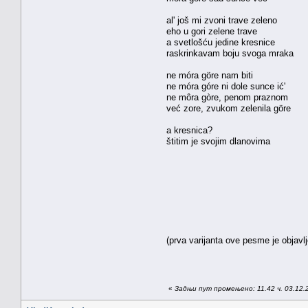
al' još mi zvoni trave zeleno
eho u gori zelene trave
a svetlošću jedine kresnice
raskrinkavam boju svoga mraka
ne móra göre nam biti
ne móra góre ni dole sunce ić'
ne môra gòre, penom praznom
već zore, zvukom zelenila göre
a kresnica?
štitim je svojim dlanovima
(prva varijanta ove pesme je objavl
«
Задњи пут промењено: 11.42 ч. 03.12.2