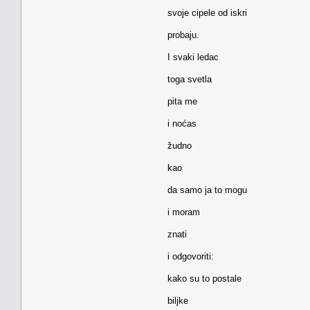
svoje cipele od iskri
probaju.
I svaki ledac
toga svetla
pita me
i noćas
žudno
kao
da samo ja to mogu
i moram
znati
i odgovoriti:
kako su to postale
biljke