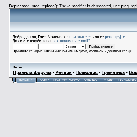
Deprecated: preg_replace(): The /e modifier is deprecated, use preg_re
Добро дошли,
Гост
. Молимо вас
пријавите се
или се
региструјте
.
Да ли сте изгубили ваш
активациони e-mail?
Пријавите се корисничким именом или имејлом, лозинком и дужином сесије
Вести
:
Правила форума
-
Речник
-
Правопис
-
Граматика
-
Вок
ПОЧЕТНА
ПОМОЋ
ПРЕТРАГА ФОРУМА
КАЛЕНДАР
ТАГОВИ
ПРИЈАВЉИВА