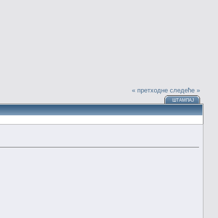
« претходне
следеће »
ШТАМПАЈ