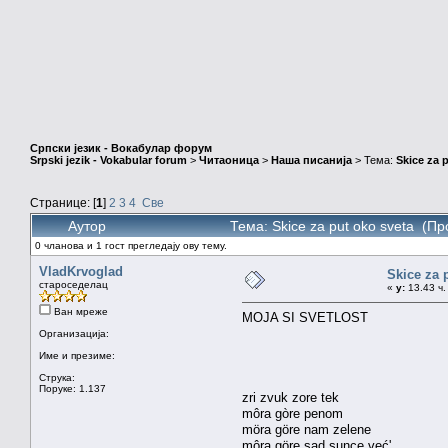
Српски језик - Вокабулар форум
Srpski jezik - Vokabular forum
>
Читаоница
>
Наша писанија
> Тема:
Skice za 
Странице: [
1
]
2
3
4
Све
Аутор
Тема: Skice za put oko sveta (П
0 чланова и 1 гост прегледају ову тему.
VladKrvoglad
Skice za 
староседелац
«
у:
13.43 ч.
Ван мреже
MOJA SI SVETLOST
Организација:
Име и презиме:
Струка:
Поруке: 1.137
zri zvuk zore tek
môra gòre penom
möra göre nam zelene
môra göre sad sunce već'