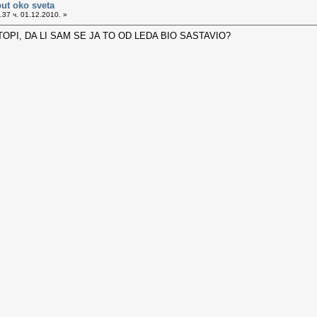
put oko sveta
37 ч. 01.12.2010. »
PI, DA LI SAM SE JA TO OD LEDA BIO SASTAVIO?