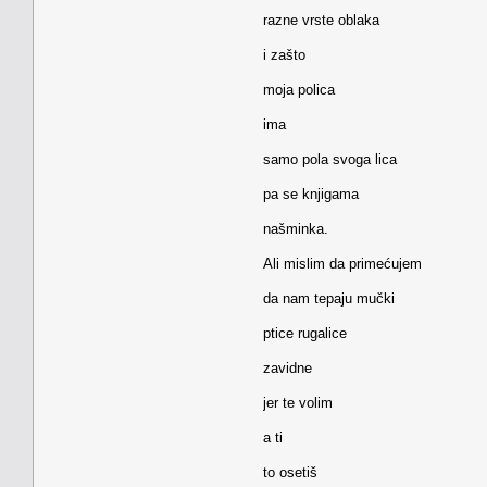
razne vrste oblaka
i zašto
moja polica
ima
samo pola svoga lica
pa se knjigama
našminka.
Ali mislim da primećujem
da nam tepaju mučki
ptice rugalice
zavidne
jer te volim
a ti
to osetiš