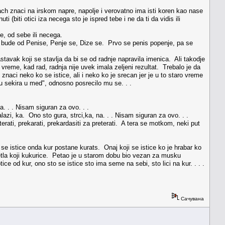
h znaci na irskom napre, napolje i verovatno ima isti koren kao nase
biti otici iza necega sto je ispred tebe i ne da ti da vidis ili
je, od sebe ili necega.
 bude od Penise, Penje se, Dize se. Prvo se penis popenje, pa se
stavak koji se stavlja da bi se od radnje napravila imenica. Ali takodje
 vreme, kad rad, radnja nije uvek imala zeljeni rezultat. Trebalo je da
 znaci neko ko se istice, ali i neko ko je srecan jer je u to staro vreme
mu sekira u med", odnosno posrecilo mu se. . .
. . . Nisam siguran za ovo. . .
azi, ka. Ono sto gura, strci,ka, na. . . Nisam siguran za ovo. . .
terati, prekarati, prekardasiti za preterati. A tera se motkom, neki put
e istice onda kur postane kurats. Onaj koji se istice ko je hrabar ko
 petla koji kukurice. Petao je u starom dobu bio vezan za musku
e od kur, ono sto se istice sto ima seme na sebi, sto lici na kur. . . .
Сачувана