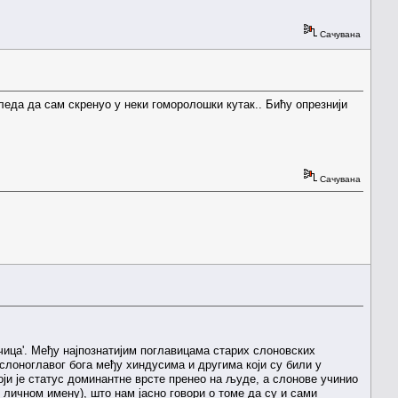
Сачувана
гледа да сам скренуо у неки гоморолошки кутак.. Бићу опрезнији
Сачувана
ичица'. Међу најпознатијим поглавицама старих слоновских
слоноглавог бога међу хиндусима и другима који су били у
ји је статус доминантне врсте пренео на људе, а слонове учинио
е личном имену), што нам јасно говори о томе да су и сами