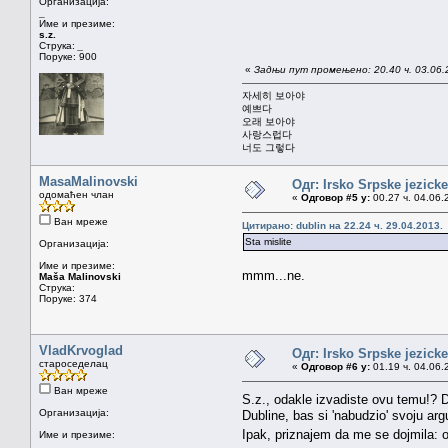
Организација:
_
Име и презиме:
s.z.
Струка:
_
Поруке: 900
«
Задњи пут промењено: 20.40 ч. 03.06.2
자세히 보아야
예쁘다
오래 보아야
사랑스럽다
너도 그렇다
MasaMalinovski
Одг: Irsko Srpske jezicke
одомаћен члан
«
Одговор #5 у:
00.27 ч. 04.06.
Ван мреже
Цитирано: dublin на 22.24 ч. 29.04.2013.
Sta mislite
Организација:
Име и презиме:
mmm...ne.
Maša Malinovski
Струка:
Поруке: 374
VladKrvoglad
Одг: Irsko Srpske jezicke
староседелац
«
Одговор #6 у:
01.19 ч. 04.06.
Ван мреже
S.z., odakle izvadiste ovu temu!? D
Организација:
Dubline, bas si 'nabudzio' svoju ar
Ipak, priznajem da me se dojmila: 
Име и презиме: