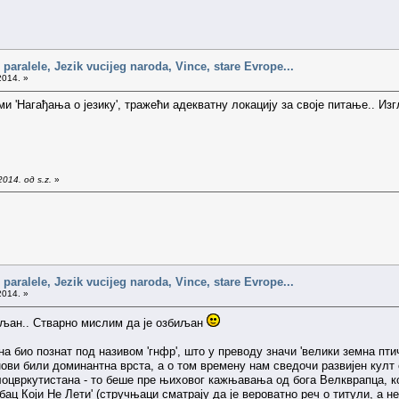
 paralele, Jezik vucijeg naroda, Vince, stare Evrope...
2014. »
и 'Нагађања о језику', тражећи адекватну локацију за своје питање.. Из
014. од s.z.
»
 paralele, Jezik vucijeg naroda, Vince, stare Evrope...
2014. »
биљан.. Стварно мислим да је озбиљан
на био познат под називом 'гнфр', што у преводу значи 'велики земна пт
ови били доминантна врста, а о том времену нам сведочи развијен култ 
оцвркутистана - то беше пре њиховог кажњавања од бога Велкврапца, ко
бац Који Не Лети' (стручњаци сматрају да је вероватно реч о титули, а н