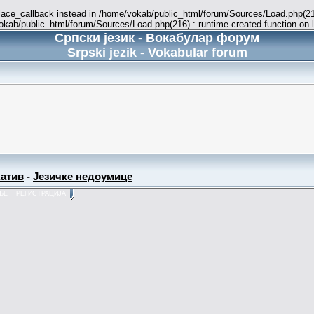
place_callback instead in /home/vokab/public_html/forum/Sources/Load.php(216
vokab/public_html/forum/Sources/Load.php(216) : runtime-created function on 
Српски језик - Вокабулар форум
Srpski jezik - Vokabular forum
атив
-
Језичке недоумице
ЊЕ
РЕГИСТРАЦИЈА