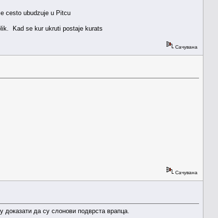
 e cesto ubudzuje u Pitcu
blik. Kad se kur ukruti postaje kurats
Сачувана
Сачувана
 доказати да су слонови подврста врапца.