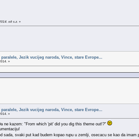
014. од s.z.
»
 paralele, Jezik vucijeg naroda, Vince, stare Evrope...
2014. »
 paralele, Jezik vucijeg naroda, Vince, stare Evrope...
2014. »
a ne kazem: "From which 'pit' did you dig this theme out!?"
gumentaciju!
od sada, svaki put kad budem kopao rupu u zemlji, osecacu se kao da imam p