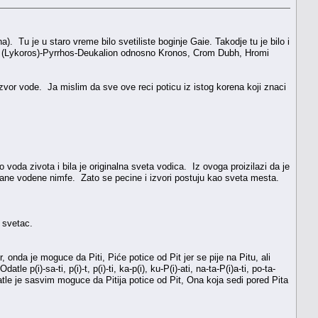
). Tu je u staro vreme bilo svetiliste boginje Gaie. Takodje tu je bilo i
kos (Lykoros)-Pyrrhos-Deukalion odnosno Kronos, Crom Dubh, Hromi
izvor vode. Ja mislim da sve ove reci poticu iz istog korena koji znaci
voda zivota i bila je originalna sveta vodica. Iz ovoga proizilazi da je
zane vodene nimfe. Zato se pecine i izvori postuju kao sveta mesta.
i svetac.
or, onda je moguce da Piti, Piće potice od Pit jer se pije na Pitu, ali
p(i)-sa-ti, p(i)-t, p(i)-ti, ka-p(i), ku-P(i)-ati, na-ta-P(i)a-ti, po-ta-
Odatle je sasvim moguce da Pitija potice od Pit, Ona koja sedi pored Pita