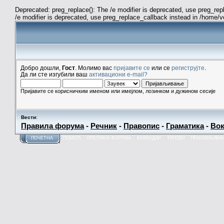
Deprecated: preg_replace(): The /e modifier is deprecated, use preg_re
/e modifier is deprecated, use preg_replace_callback instead in /home/
Добро дошли,
Гост
. Молимо вас
пријавите се
или се
региструјте
.
Да ли сте изгубили ваш
активациони e-mail?
Пријавите се корисничким именом или имејлом, лозинком и дужином сесије
Вести
:
Правила форума
-
Речник
-
Правопис
-
Граматика
-
Вок
ПОЧЕТНА
ПОМОЋ
ПРЕТРАГА ФОРУМА
КАЛЕНДАР
ТАГОВИ
ПРИЈАВЉИВА