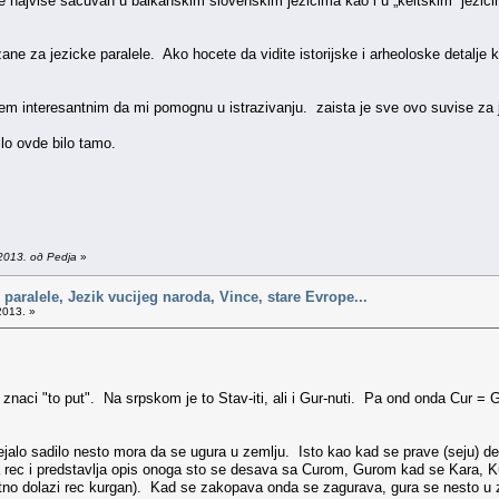
e najviše sacuvan u balkanskim slovenskim jezicima kao i u „keltskim” jezicima 
ane za jezicke paralele. Ako hocete da vidite istorijske i arheoloske detalje k
išem interesantnim da mi pomognu u istrazivanju. zaista je sve ovo suvise za
ilo ovde bilo tamo.
2013. од Pedja
»
 paralele, Jezik vucijeg naroda, Vince, stare Evrope...
2013. »
m znaci "to put". Na srpskom je to Stav-iti, ali i Gur-nuti. Pa ond onda Cur
 sejalo sadilo nesto mora da se ugura u zemlju. Isto kao kad se prave (seju) d
ija rec i predstavlja opis onoga sto se desava sa Curom, Gurom kad se Kara, Ku
atno dolazi rec kurgan). Kad se zakopava onda se zagurava, gura se nesto u 