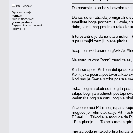
Ван мреже
Da nastavimo sa bezobraznim reci
Организација:
nemam
Danas se smatra da je originalno sve
Име и презиме:
svetiliste boga podzemlja i vode, 
goran pavlovic
Струка:
istrazivac jezika
daba, vuciji bog pastira a takodje t
Поруке: 4
Interesantno je da na staro irskom 
rupa u majki zemlji, njena pitcka.
hxxp: en. wiktionary. org/wiki/pit#Ir
Na staro irskom "tonn" znaci talas, 
Kada se spoje PitTonn dobija se kulj
Korikijska pecina postovana kao sv
Kod nas je Sveta pitcka postala sv
irska: boginja plodnosti brigita po
srbija: boginja plodnosti postaje s
vedanska boginja danu boginja plodn
Znacenje reci Pit (rupa, rupa iz koje 
moguce je i obrnuto, da je Pit mesto g
P(i)a-ti. . . Takodje je moguce da P
i Pita pitanja. . . To opis mesta gde 
ime za petla je takodje bilo kurats