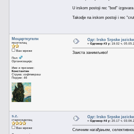
U irskom postoji rec "bod" izgovara
Takodje na irskom postoji i rec "cru
Моцарткугелн
Одг: Irsko Srpske jezicke
посетилац
«
Одговор #3 у:
19.02 ч. 05.05.
Ван мреже
Заиста занимљиво!
Пол:
Организација:
Име и презиме:
Константин
Струка:
софтвераш
Поруке: 46
s.z.
Одг: Irsko Srpske jezicke
староседелац
«
Одговор #4 у:
20.17 ч. 03.06.
Ван мреже
Сличним нагађањем, селективнош