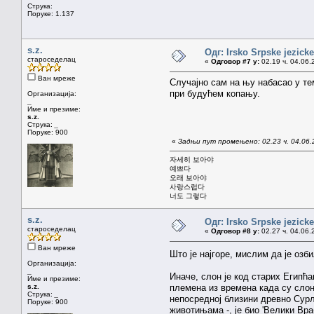
Струка:
Поруке: 1.137
s.z.
Одг: Irsko Srpske jezicke
староседелац
«
Одговор #7 у:
02.19 ч. 04.06.
Ван мреже
Случајно сам на њу набасао у тем
при будућем копању.
Организација:
_
Име и презиме:
s.z.
Струка:
_
Поруке: 900
«
Задњи пут промењено: 02.23 ч. 04.06.2
자세히 보아야
예쁘다
오래 보아야
사랑스럽다
너도 그렇다
s.z.
Одг: Irsko Srpske jezicke
староседелац
«
Одговор #8 у:
02.27 ч. 04.06.
Ван мреже
Што је најгоре, мислим да је оз
Организација:
_
Иначе, слон је код старих Египћа
Име и презиме:
s.z.
племена из времена када су слон
Струка:
_
непосредној близини древно Сурл
Поруке: 900
животињама -, је био 'Велики Вра