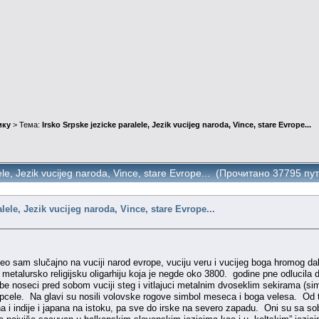
ику
> Тема:
Irsko Srpske jezicke paralele, Jezik vucijeg naroda, Vince, stare Evrope...
ele, Jezik vucijeg naroda, Vince, stare Evrope... (Прочитано 37795 пу
lele, Jezik vucijeg naroda, Vince, stare Evrope...
leteo sam slučajno na vuciji narod evrope, vuciju veru i vucijeg boga hromog da
etalursko religijsku oligarhiju koja je negde oko 3800. godine pne odlucila da 
be noseci pred sobom vuciji steg i vitlajuci metalnim dvoseklim sekirama (s
i pcele. Na glavi su nosili volovske rogove simbol meseca i boga velesa. Od
ana i indije i japana na istoku, pa sve do irske na severo zapadu. Oni su sa s