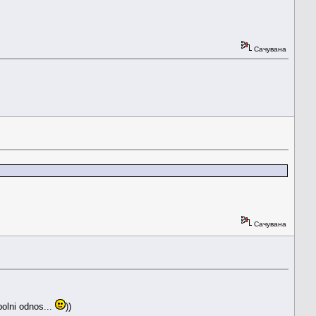
Сачувана
Сачувана
olni odnos...
))