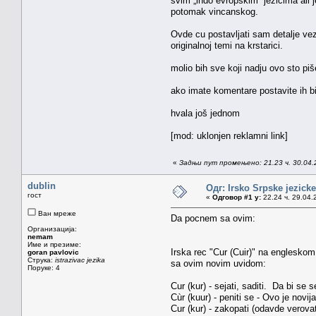
svim „indo evropskim” jezicima ali j
potomak vincanskog.
Ovde cu postavljati sam detalje vez
originalnoj temi na krstarici.
molio bih sve koji nadju ovo sto p
ako imate komentare postavite ih b
hvala još jednom
[mod: uklonjen reklamni link]
«
Задњи пут промењено: 21.23 ч. 30.04.
dublin
Одг: Irsko Srpske jezicke
гост
«
Одговор #1 у:
22.24 ч. 29.04.
Ван мреже
Da pocnem sa ovim:
Организација:
nemam
Име и презиме:
Irska rec "Cur (Cuir)" na englesko
goran pavlovic
Струка:
istrazivac jezika
sa ovim novim uvidom:
Поруке: 4
Cur (kur) - sejati, saditi. Da bi se
Cùr (kuur) - peniti se - Ovo je nov
Cur (kur) - zakopati (odavde verov