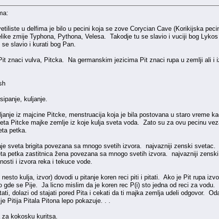
ma:
tiliste u delfima je bilo u pecini koja se zove Corycian Cave (Korikijska pecina
velike zmije Typhona, Pythona, Velesa. Takodje tu se slavio i vuciji bog Ly
u se slavio i kurati bog Pan.
Pit znaci vulva, Pitcka. Na germanskim jezicima Pit znaci rupa u zemlji ali i 
ish
sipanje, kuljanje.
anje iz majcine Pitcke, menstruacija koja je bila postovana u staro vreme kao 
eta Pitcke majke zemlje iz koje kulja sveta voda. Zato su za ovu pecinu ve
eta petka.
staje sveta brigita povezana sa mnogo svetih izvora. najvazniji zenski svetac.
veta petka zastitnica žena povezana sa mnogo svetih izvora. najvazniji zensk
osti i izvora reka i tekuce vode.
nesto kulja, izvor) dovodi u pitanje koren reci piti i pitati. Ako je Pit rupa izv
de se Pije. Ja licno mislim da je koren rec P(i) sto jedna od reci za vodu. Odatle 
itati, dolazi od stajati pored Pita i cekati da ti majka zemlja udeli odgovor. 
je Pitija Pitala Pitona lepo pokazuje. . .
 a za kokosku kuritsa.