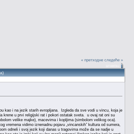
« претходне
следеће »
ШТАМПАЈ
та)
bu kao i na jezik starih evropljana. Izgleda da sve vodi u vincu, koja je
krene u prvi religijski rat i pokori ostatak sveta. u ovaj rat oni su
imbolom velike majke), macevima i kopljima (simbolom velikog oca).
 tog vremena vidimo iznenadnu pojavu „vincanskih” kultura od sumera,
obom odneli i svoj jezik koji danas u tragovima može da se nadje u