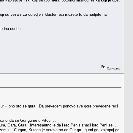
kao sto je irski koji su (po meni) potomci ilirskog jezika koji je opet
oji su vezani za odredjeni klaster reci mozete to da nadjete na
 jednu osobu.
Сачувана
 = Gur = ono sto se gura. Da prevedem ponovo sve gore prevedene reci
eca onda se Gur gurne u Pitcu. . .
ra, Gara, Gura. Interesantno je da i rec Penis znaci isto Peni se. . .
zemlju. Curgan, Kurgan je verovatno od Gur ga - gurni ga, zakopaj ga.