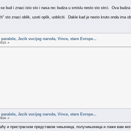
 se bud i znaci isto sto i nasa rec budza u smislu nesto sto strci. Ova budza
th" sto znaci oblik, uzeti oplik, uobliciti. Dakle kad je nesto kruto onda ima o
 paralele, Jezik vucijeg naroda, Vince, stare Evrope...
2013. »
 paralele, Jezik vucijeg naroda, Vince, stare Evrope...
2014. »
ћу и пристрасном представом чињеница, получињеница и лажи вам могу