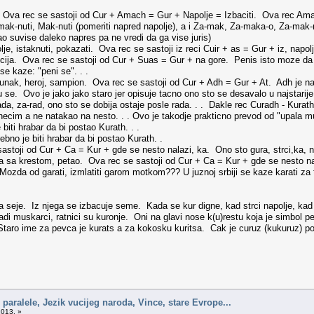
Ova rec se sastoji od Cur + Amach = Gur + Napolje = Izbaciti. Ova rec Amac
nuti, Mak-nuti (pomeriti napred napolje), a i Za-mak, Za-maka-o, Za-mak-nuti (
o suvise daleko napres pa ne vredi da ga vise juris)
lje, istaknuti, pokazati. Ova rec se sastoji iz reci Cuir + as = Gur + iz, napol
cija. Ova rec se sastoji od Cur + Suas = Gur + na gore. Penis isto moze da
e kaze: "peni se". . .
, junak, heroj, sampion. Ova rec se sastoji od Cur + Adh = Gur + At. Adh je na
 se. Ovo je jako jako staro jer opisuje tacno ono sto se desavalo u najstarije
rada, za-rad, ono sto se dobija ostaje posle rada. . . Dakle rec Curadh - Kurath
o necim a ne natakao na nesto. . . Ovo je takodje prakticno prevod od "upala 
biti hrabar da bi postao Kurath. . .
ebno je biti hrabar da bi postao Kurath. .
astoji od Cur + Ca = Kur + gde se nesto nalazi, ka. Ono sto gura, strci,ka, na
ica sa krestom, petao. Ova rec se sastoji od Cur + Ca = Kur + gde se nesto nal
i. Mozda od garati, izmlatiti garom motkom??? U juznoj srbiji se kaze karati za 
 seje. Iz njega se izbacuje seme. Kada se kur digne, kad strci napolje, kad s
ladi muskarci, ratnici su kuronje. Oni na glavi nose k(u)restu koja je simbol
taro ime za pevca je kurats a za kokosku kuritsa. Cak je curuz (kukuruz) potic
 paralele, Jezik vucijeg naroda, Vince, stare Evrope...
2013. »