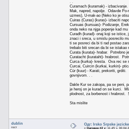
. .
Curamach (kuramak) - izbacivanje. 
Mak, napred, napolje. Odavde Po-mak-
uzmes), U-mak-ao (Neko ko je otisa
Cuiras (Curas) (kuras)- izbaciti napo
Cursuas (kursuas)- Podizanje, Erek
onda neko na njga popenje kad mu s
Curadh (kurad)- onaj koji se istice
znaci i sreca, u smislu posrecilo mu
ti se posreci da bi ti rad postao za
trebalo biti srecan da bi se istaka
Curata (kurata)- hrabar. Potrebno je 
Curatacht (kurataht)- hrabrost. Potr
Curca (kurka)- kresta. Ova rec se s
Curcai, Cuircin (kurkai, kurkin)- pt
Cùr (kuur) - Karati, prekoriti, grdit
govnjivom. . .
Dakle Kur se zakopa, pa se peni, pa
je heroj on je kurad on se kurci. M
plodnost, za borbenost i hrabrost. S
Sta mislite
dublin
Одг: Irsko Srpske jezicke
гост
«
Одговор #2 у:
11.45 ч. 30.04.