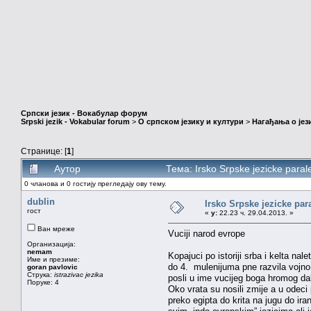
Српски језик - Вокабулар форум
Srpski jezik - Vokabular forum
>
О српском језику и култури
>
Нагађања о јез
Странице: [
1
]
Аутор
Тема: Irsko Srpske jezicke paral
0 чланова и 0 гостију прегледају ову тему.
dublin
Irsko Srpske jezicke para
гост
«
у:
22.23 ч. 29.04.2013. »
Ван мреже
Vuciji narod evrope
Организација:
nemam
Kopajuci po istoriji srba i kelta na
Име и презиме:
do 4. mulenijuma pne razvila vojno m
goran pavlovic
Струка:
istrazivac jezika
posli u ime vucijeg boga hromog da
Поруке: 4
Oko vrata su nosili zmije a u odec
preko egipta do krita na jugu do ir