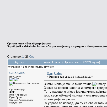
Српски језик - Вокабулар форум
Srpski jezik - Vokabular forum
>
О српском језику и култури
>
Нагађања о јез
Странице:
1
[
2
]
Све
Аутор
Тема: Uzice (Прочитано 50929 пута)
0 чланова и 1 гост прегледају ову тему.
Gulo Gulo
Одг: Uzice
посетилац
«
Одговор #15 у:
22.13 ч. 28.02.2011. »
Ван мреже
Значи, мапа је мање више тачна
Знамо за српска насеља и ромејске градо
Организација:
То ту наведено и јесу једина имена којима
ФБГ
Име и презиме:
јест, свом обичају) називали она племена 
Гуло Гуло
по географској регији.
Струка:
Антрополог
Поруке: 39
А управо то испада, да су се све остали 
структуром, има ту још много приче која с