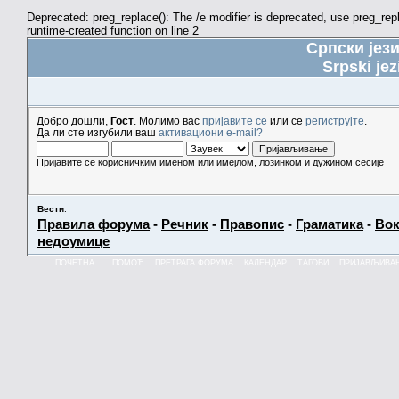
Deprecated: preg_replace(): The /e modifier is deprecated, use preg_re
runtime-created function on line 2
Српски јез
Srpski jez
Добро дошли,
Гост
. Молимо вас
пријавите се
или се
региструјте
.
Да ли сте изгубили ваш
активациони e-mail?
Пријавите се корисничким именом или имејлом, лозинком и дужином сесије
Вести
:
Правила форума
-
Речник
-
Правопис
-
Граматика
-
Вок
недоумице
ПОЧЕТНА
ПОМОЋ
ПРЕТРАГА ФОРУМА
КАЛЕНДАР
ТАГОВИ
ПРИЈАВЉИВА