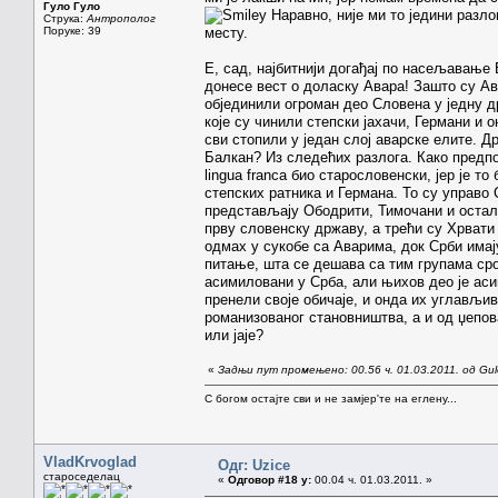
Гуло Гуло
Наравно, није ми то једини разл
Струка:
Антрополог
Поруке: 39
месту.
Е, сад, најбитнији догађај по насељавање
донесе вест о доласку Авара! Зашто су Ав
објединили огроман део Словена у једну д
које су чинили степски јахачи, Германи и
сви стопили у један слој аварске елите. Д
Балкан? Из следећих разлога. Како предп
lingua franca био старословенски, јер је т
степских ратника и Германа. То су управо
представљају Ободрити, Тимочани и остали
прву словенску државу, а трећи су Хрвати
одмах у сукобе са Аварима, док Срби имај
питање, шта се дешава са тим групама ср
асимиловани у Срба, али њихов део је асим
пренели своје обичаје, и онда их углављив
романизованог становништва, а и од џепов
или јаје?
«
Задњи пут промењено: 00.56 ч. 01.03.2011. од Gul
С богом остајте сви и не замјер'те на еглену...
VladKrvoglad
Одг: Uzice
староседелац
«
Одговор #18 у:
00.04 ч. 01.03.2011. »