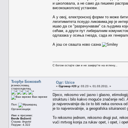
и школовала, а не само да пишемо расправ
високошколској установи.
А у овој, електронској форми то може бити
легитимитета псеудо ликовима,јер је интер
ишао да се "разрачунавам" са људима који 
сећам, а други пут либералним комунистом
одлазака у осиња гнезда, сада их генера
А још се свашта ново сазна
С богом остајте сви и не замјер'те на еглену...
Ђорђе Божовић
Одг: Uzice
језикословац
«
Одговор #20 у:
03.23 ч. 01.03.2011. »
староседелац
Djeco, rekosmo već jasno i glasno, etimologij
Ван мреже
strukturu i bilo kakvo moguće značenje reči
je najverovatnije da će to biti neka osnova od
Пол:
je to najverovatnije, a geografska situiranost 
Организација:
Име и презиме:
To rekosmo jednom, rekosmo drugi put, rekos
Đorđe Božović
Струка:
lingvist
vući mrtvog konja za rukav opet, i opet, i ope
Поруке: 4.322