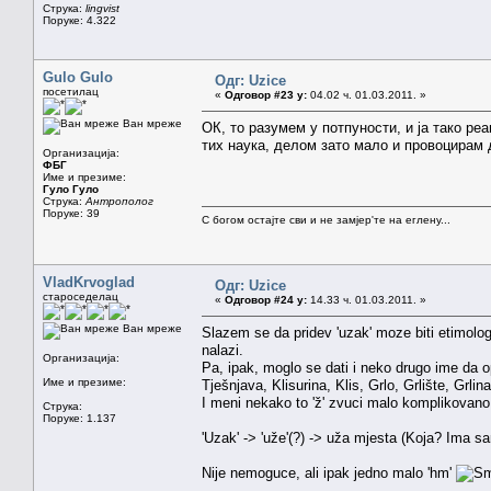
Струка:
lingvist
Поруке: 4.322
Gulo Gulo
Одг: Uzice
посетилац
«
Одговор #23 у:
04.02 ч. 01.03.2011. »
Ван мреже
ОК, то разумем у потпуности, и ја тако реа
тих наука, делом зато мало и провоцирам 
Организација:
ФБГ
Име и презиме:
Гуло Гуло
Струка:
Антрополог
Поруке: 39
С богом остајте сви и не замјер'те на еглену...
VladKrvoglad
Одг: Uzice
староседелац
«
Одговор #24 у:
14.33 ч. 01.03.2011. »
Ван мреже
Slazem se da pridev 'uzak' moze biti etimolo
nalazi.
Организација:
Pa, ipak, moglo se dati i neko drugo ime da o
Име и презиме:
Tješnjava, Klisurina, Klis, Grlo, Grlište, Grli
I meni nekako to 'ž' zvuci malo komplikovano
Струка:
Поруке: 1.137
'Uzak' -> 'uže'(?) -> uža mjesta (Koja? Ima sa
Nije nemoguce, ali ipak jedno malo 'hm'