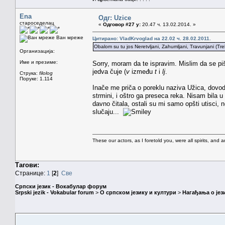
Ena
Одг: Uzice
староседелац
«
Одговор #27 у:
20.47 ч. 13.02.2014. »
Ван мреже
Цитирано: VladKrvoglad на 22.02 ч. 28.02.2011.
Obalom su tu jos Neretvljani, Zahumljani, Travunjani (Treb
Организација:
Име и презиме:
Sorry, moram da te ispravim. Mislim da se p
jedva čuje (
v
između
t
i
lj
.
Струка:
filolog
Поруке: 1.114
Inače me priča o poreklu naziva Užica, dovo
strmini, i oštro ga preseca reka. Nisam bila 
davno čitala, ostali su mi samo opšti utisci,
slučaju...
These our actors, as I foretold you, were all spirits, and are
Тагови:
Странице:
1
[
2
]
Све
Српски језик - Вокабулар форум
Srpski jezik - Vokabular forum
>
О српском језику и култури
>
Нагађања о јез