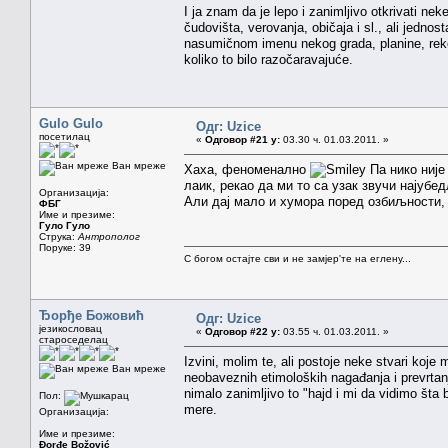
I ja znam da je lepo i zanimljivo otkrivati ne
čudovišta, verovanja, običaja i sl., ali jed
nasumičnom imenu nekog grada, planine, reke,
koliko to bilo razočaravajuće.
Gulo Gulo
Одг: Uzice
посетилац
«
Одговор #21 у:
03.30 ч. 01.03.2011. »
Ван мреже
Хаха, феноменално
Па нико није
лаик, рекао да ми то са узак звучи најубе
Организација:
Али дај мало и хумора поред озбиљности,
ФБГ
Име и презиме:
Гуло Гуло
Струка:
Антрополог
Поруке: 39
С богом остајте сви и не замјер'те на еглену...
Ђорђе Божовић
Одг: Uzice
језикословац
«
Одговор #22 у:
03.55 ч. 01.03.2011. »
староседелац
Izvini, molim te, ali postoje neke stvari koje
Ван мреже
neobaveznih etimoloških nagađanja i prevrtanj
nimalo zanimljivo to "hajd i mi da vidimo šta 
Пол:
mere.
Организација:
Име и презиме:
Đorđe Božović