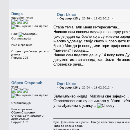
Danga
Одг: Uzice
одомаћен члан
«
Одговор #25 у:
20.46 ч. 17.02.2012. »
Ван мреже
Стара тема, али мени интересантна...
Наишао сам сасвим случајно на једну реч 
Пол:
(ако је један од браће која су живела заје
Организација:
његову удовицу, своју снаху и прво дете и
Име и презиме:
брак.).Можда је посед или територија неко
"паметна" теорија....
Струка:
професор српског
језика
Нашао сам податке да је у 14.веку нека Ду
Поруке: 205
документима са запада, као Usize. Не зна
словенске речи....
Обрен Старовић
Одг: Uzice
члан
«
Одговор #26 у:
22.54 ч. 18.02.2012. »
Ван мреже
Заљимљиво индид. Мислим све заједно...
Старословенско оу се читало у. Ужик—>Ужи
Организација:
у нагађањима о језику...
Име и презиме:
Обрен Старовић
Струка:
рачунарство и
аутоматика
Поруке: 102
Иде Црвенкапица шумом. Наиђе неписмени вук и каж
-Шта то носиш баци?
И Црвенкапа баци. . . . .