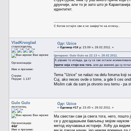
друкчији, али то је зато што је Карантаниј
идентитет.
С богом остајте сви и не замјер'те на еглену...
VladKrvoglad
Одг: Uzice
староседелац
«
Одговор #16 у:
23.09 ч. 28.02.2011. »
Ван мреже
Цитирано: Gulo Gulo на 22.13 ч. 28.02.2011.
А управо то испада, да су се све остали асимиловал
Организација:
приче која стоји иза тога
, али да кажемо да су ост
Име и презиме:
Tema "Uzice" se nalazi na delu foruma koji se
Струка:
Поруке: 1.137
Cuj, ako neces ovde o tome, a gde li ces on
Mislim cak da sam ja otvorio ovu temu - pa s
Gulo Gulo
Одг: Uzice
посетилац
«
Одговор #17 у:
23.45 ч. 28.02.2011. »
Ван мреже
Ма свестан сам ја свега тога, него, пошто 
се у досадашњем бављењу мојом науком то
Организација:
метод изучавања историје. Хоћу да видим к
ФБГ
Име и презиме:
ми је лакши начин, јер немам времена да 