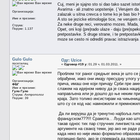
Ван мреже
Cuj, meni je sjajno sto si dao tako sazet istor
Avarima - ali znatno uopstenije. ( Verujem da 
Организација:
zalazak u sitna crevca o tome ko je bas bio H
Име и презиме:
A sto se jezicke etimologije tice, ne verujem 
Za neke druge reci, verovatno mozes. Mada, k
Струка:
Поруке: 1.137
Opet, oni koji (pre)rado ulaze - daju (pre)spe
pretpostavke. S druge strane, i te pretpost
moze se cesto ni odrediti pravac istrazivanj
Gulo Gulo
Одг: Uzice
посетилац
«
Одговор #19 у:
01.29 ч. 01.03.2011. »
Ван мреже
Проблем тог раног средњег века је што се 
обрађени, иако они имају пресудну улогу 
Организација:
прича, имаш оне који причају Срби пре амеб
ФБГ
Име и презиме:
слажем на идејном нивоу да је свака наци
Гуло Гуло
направљена или је дошло до ње неким при
Струка:
Антрополог
Поруке: 39
краја. Зато толико инсистирам на чињениц
што су се код нас намножили и премножил
Да ли верујеш да је тренутно најбоља ли
француском???!!! Срамота... Људи као што 
такав однос тих пар стручних лингвиста н
аргументе на свакој теми, јер ако не рад
када неко ко није имао формално образова
погрешно било, ако је спреман/а да прихва