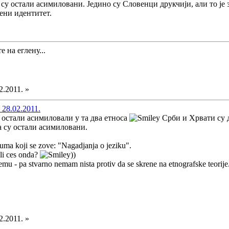
а су остали асимиловани. Једино су Словенци друкчији, али то је 
вени идентитет.
е на еглену...
2.2011. »
 28.02.2011.
е остали асимиловали у та два етноса
Срби и Хрвати су д
а су остали асимиловани.
uma koji se zove: "Nagadjanja o jeziku".
li ces onda?
))
emu - pa stvarno nemam nista protiv da se skrene na etnografske teorije
2.2011. »