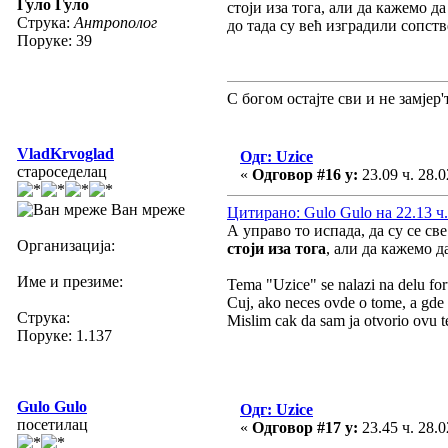
Гуло Гуло
стоји иза тога, али да кажемо д
Струка:
Антрополог
до тада су већ изградили сопст
Поруке: 39
С богом остајте сви и не замјер'т
VladKrvoglad
Одг: Uzice
староседелац
«
Одговор #16 у:
23.09 ч. 28.0
Ван мреже
Цитирано: Gulo Gulo на 22.13 ч.
А управо то испада, да су се св
Организација:
стоји иза тога
, али да кажемо д
Име и презиме:
Tema "Uzice" se nalazi na delu for
Cuj, ako neces ovde o tome, a gde 
Струка:
Mislim cak da sam ja otvorio ovu t
Поруке: 1.137
Gulo Gulo
Одг: Uzice
посетилац
«
Одговор #17 у:
23.45 ч. 28.0