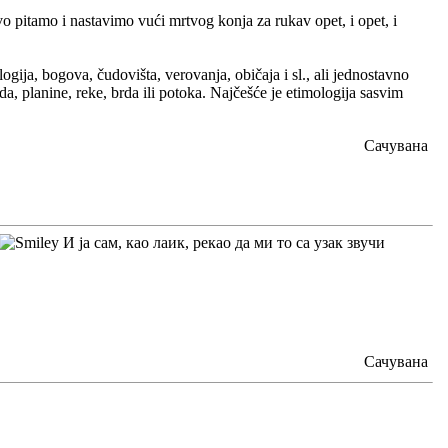
 pitamo i nastavimo vući mrtvog konja za rukav opet, i opet, i
ogija, bogova, čudovišta, verovanja, običaja i sl., ali jednostavno
planine, reke, brda ili potoka. Najčešće je etimologija sasvim
Сачувана
И ја сам, као лаик, рекао да ми то са узак звучи
Сачувана