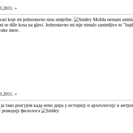
3.2011. »
stvari koje mi jednostavno nisu smiješne.
Možda nemam smisla z
mi se diže kosa na glavi. Jednostavno mi nije nimalo zanimljivo to "hajd 
vake mere.
3.2011. »
ја тако реагујем када неко дира у историју и археологију и антр
у реакцију филолога