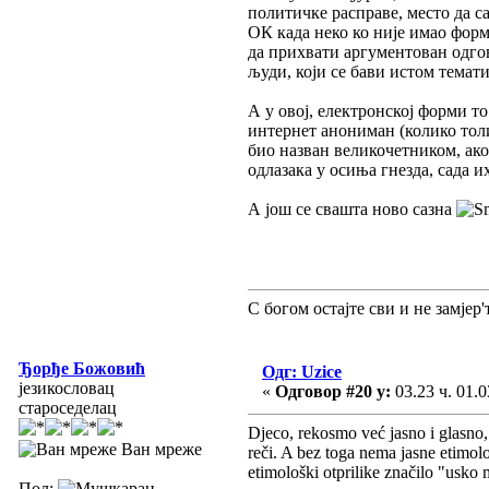
политичке расправе, место да с
ОК када неко ко није имао форм
да прихвати аргументован одгово
људи, који се бави истом темат
А у овој, електронској форми то
интернет анониман (колико толик
био назван великочетником, ако
одлазака у осиња гнезда, сада 
А још се свашта ново сазна
С богом остајте сви и не замјер'т
Ђорђе Божовић
Одг: Uzice
језикословац
«
Одговор #20 у:
03.23 ч. 01.0
староседелац
Djeco, rekosmo već jasno i glasno,
Ван мреже
reči. A bez toga nema jasne etimol
etimološki otprilike značilo "usko m
Пол: