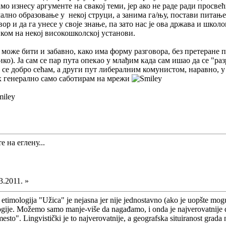
амо изнесу аргументе на свакој теми, јер ако не раде ради просв
ално образовање у некој струци, а занима га/њу, постави питање
р и да га унесе у своје знање, па зато нас је ова држава и школо
иком на некој високошколској установи.
 може бити и забавно, како има форму разговора, без претеране п
о). Ја сам се пар пута опекао у млађим када сам ишао да се "раз
 се добро сећам, а други пут либералним комунистом, наравно, у 
их генерално само саботирам на мрежи
е на еглену...
3.2011. »
 etimologija "Užica" je nejasna jer nije jednostavno (ako je uopšte mo
ogije. Možemo samo manje-više da nagađamo, i onda je najverovatnije d
esto". Lingvistički je to najverovatnije, a geografska situiranost grada 