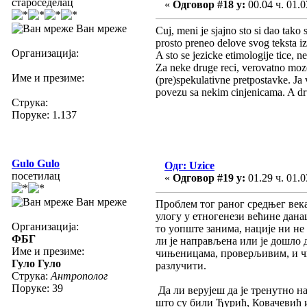
староседелац
«
Одговор #18 у:
00.04 ч. 01.0
Ван мреже
Cuj, meni je sjajno sto si dao tako 
prosto preneo delove svog teksta iz
Организација:
A sto se jezicke etimologije tice, 
Za neke druge reci, verovatno mozes
Име и презиме:
(pre)spekulativne pretpostavke. Ja 
povezu sa nekim cinjenicama. A dru
Струка:
Поруке: 1.137
Gulo Gulo
Одг: Uzice
посетилац
«
Одговор #19 у:
01.29 ч. 01.0
Ван мреже
Проблем тог раног средњег века 
улогу у етногенези већине дана
Организација:
то уопште занима, нације ни не 
ФБГ
ли је направљена или је дошло 
Име и презиме:
чињеницама, проверљивим, и чв
Гуло Гуло
разлучити.
Струка:
Антрополог
Поруке: 39
Да ли верујеш да је тренутно н
што су били Ђурић, Ковачевић и 