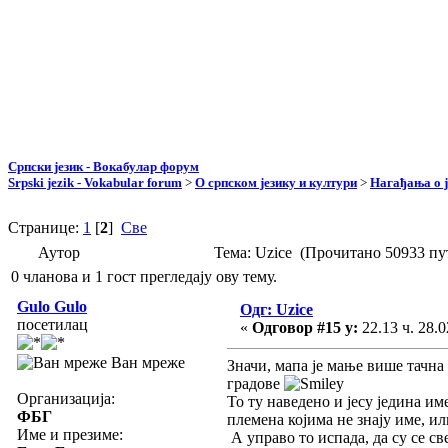
Српски језик - Вокабулар форум
Srpski jezik - Vokabular forum
>
О српском језику и култури
>
Нагађања о ј
Странице:
1
[
2
]
Све
Аутор
Тема: Uzice (Прочитано 50933 пу
0 чланова и 1 гост прегледају ову тему.
Gulo Gulo
Одг: Uzice
посетилац
«
Одговор #15 у:
22.13 ч. 28.0
Ван мреже
Значи, мапа је мање више тачна
градове
Организација:
То ту наведено и јесу једина им
ФБГ
племена којима не знају име, ил
Име и презиме:
А управо то испада, да су се с