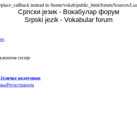
replace_callback instead in /home/vokab/public_html/forum/Sources/Loa
Српски језик - Вокабулар форум
Srpski jezik - Vokabular forum
те
.
дужином сесије
-
Језичке недоумице
ање
Регистрација