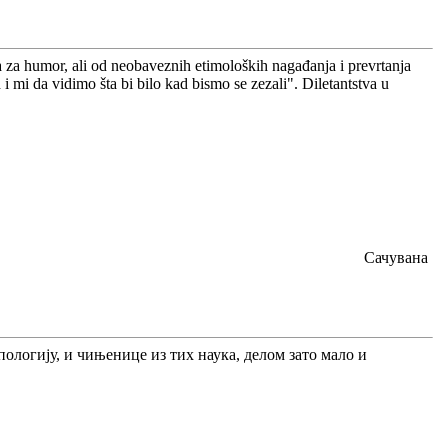
a humor, ali od neobaveznih etimoloških nagađanja i prevrtanja
i mi da vidimo šta bi bilo kad bismo se zezali". Diletantstva u
Сачувана
опологију, и чињенице из тих наука, делом зато мало и