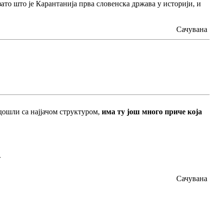
зато што је Карантанија прва словенска држава у историји, и
Сачувана
ошли са најјачом структуром,
има ту још много приче која
.
Сачувана