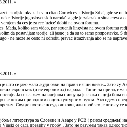
3.2011. »
sazet istorijski okvir. Ja sam citao Corovicevu 'Istoriju Srba', gde se on
 neke 'Istorije jugoslovenskih naroda' a gde je zalazak u sitna crevca 
ne verujem da ces je za rec 'uzice' dobiti na ovom forumu.
. Mada, koliko sam video, par strucnih lingvista na ovom forumu redje 
volim da postavljam teorije, ali jasno je da su to samo pretpostavke. S 
go - ne moze se cesto ni odrediti pravac istrazivanja ako se ne naprav
3.2011. »
је што се јако мало људи бави на прави начин њиме... Зато су А
шњих европских (и не европских) народа... Типична прича, имаш 
постоје. Ја се слажем на идејном нивоу да је свака нација била 
до ње неким природним социо-културним путем. Ако одемо предал
рстим. Свугде постоје псеудо ликови, али проблем је што су с
ајбоља литература за Словене и Аваре у РСВ ( раном средњем) на
Vinski се сада преврћу у гробу... Зато не разумем такав однос т