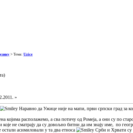
езику
> Тема:
Uzice
та)
2.2011. »
Наравно да Ужице није на мапи, први српски град за ко
ена којима располажемо, а сва потичу од Ромеја, а они су по стар
и које не сматрају да су довољно битни да им знају име, по геогр
ве остали асимиловали у та два етноса
Срби и Хрвати су 