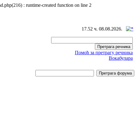
d.php(216) : runtime-created function on line 2
17.52 ч. 08.08.2026.
Помоћ за претрагу речника
Вокабулара