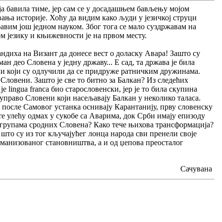
гија бавила тиме, јер сам се у досадашњем бављењу мојом
ања историје. Хоћу да видим како људи у језичкој струци
 бавим још једном науком. Због тога се мало суздржавам на
м језику и књижевности је на првом месту.
андиха на Визант да донесе вест о доласку Авара! Зашто су
 део Словена у једну државу... Е сад, та држава је била
ени који су одлучили да се придруже ратничким дружинама.
Словени. Зашто је све то битно за Балкан? Из следећих
lingua franca био старословенски, јер је то била скупина
 управо Словени који насељавају Балкан у неколико таласа.
 после Самовог устанка оснивају Карантанију, прву словенску
е улећу одмах у сукобе са Аварима, док Срби имају епизоду
им групама сродних Словена? Како тече њихова трансформација?
 што су из тог кључајућег лонца народа сви пренели своје
романизованог становништва, а и од џепова преосталог
Сачувана