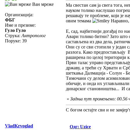
Ван мреже
Ма свестан сам ја свега тога, н
науком толико наслушао погрешн
Организација:
решавају те проблеме, који је н
ФБГ
овим темама
Наравно, 
Име и презиме:
Гуло Гуло
Е, сад, најбитнији догађај по 
Струка:
Антрополог
Авари толико битни? Зато што о
Поруке: 39
састављена из два дела, ратнич
Они су се сви стопили у један 
разлога. Како предпостављају В
раширена по целој територији к
Први талас управо представљају
државу, а трећи су Хрвати и Ср
шеткања Далмација - Солун - Бе
Тимочани су делом асимиловани 
обичаје, и онда их углављивали
динарског становништва... И сад
«
Задњи пут промењено: 00.56 ч
С богом остајте сви и не замјер'т
VladKrvoglad
Одг: Uzice