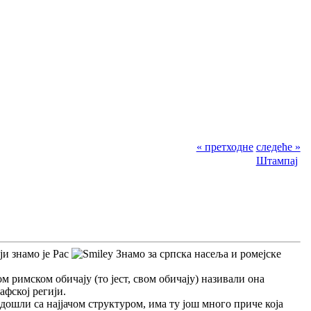
« претходне
следеће »
Штампај
ји знамо је Рас
Знамо за српска насеља и ромејске
ом римском обичају (то јест, свом обичају) називали она
афској регији.
дошли са најјачом структуром, има ту још много приче која