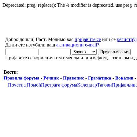
Deprecated: preg_replace(): The /e modifier is deprecated, use preg_
Добро дошли,
Гост
. Молимо вас
пријавите се
или се
региструј
Да ли сте изгубили ваш
активациони e-mail?
Пријавите се корисничким именом или имејлом, лозинком и 
Вести
:
Правила форума
-
Речник
-
Правопис
-
Граматика
-
Вокатив
Почетна
Помоћ
Претрага форума
Календар
Тагови
Пријављив