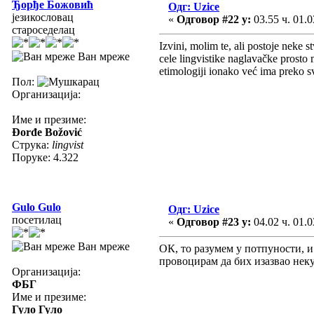
Ђорђе Божовић
Одг: Uzice
језикословац
«
Одговор #22 у:
03.55 ч. 01.0
староседелац
Izvini, molim te, ali postoje neke 
Ван мреже
cele lingvistike naglavačke prosto 
etimologiji ionako već ima preko s
Пол:
Организација:
Име и презиме:
Đorđe Božović
Струка:
lingvist
Поруке: 4.322
Gulo Gulo
Одг: Uzice
посетилац
«
Одговор #23 у:
04.02 ч. 01.0
Ван мреже
ОК, то разумем у потпуности, и 
провоцирам да бих изазвао нек
Организација:
ФБГ
Име и презиме:
Гуло Гуло