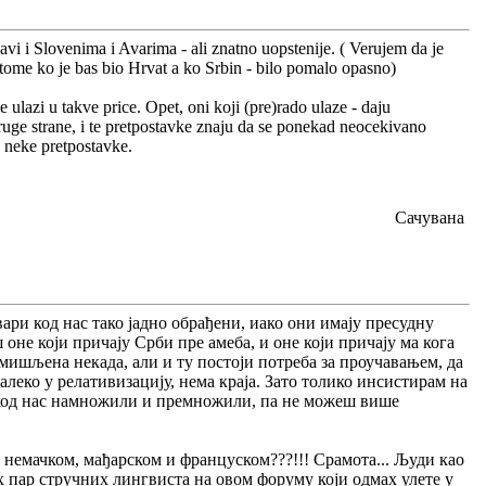
 bavi i Slovenima i Avarima - ali znatno uopstenije. ( Verujem da je
o tome ko je bas bio Hrvat a ko Srbin - bilo pomalo opasno)
ulazi u takve price. Opet, oni koji (pre)rado ulaze - daju
druge strane, i te pretpostavke znaju da se ponekad neocekivano
e neke pretpostavke.
Сачувана
вари код нас тако јадно обрађени, иако они имају пресудну
оне који причају Срби пре амеба, и оне који причају ма кога
измишљена некада, али и ту постоји потреба за проучавањем, да
еко у релативизацију, нема краја. Зато толико инсистирам на
е код нас намножили и премножили, па не можеш више
 немачком, мађарском и француском???!!! Срамота... Људи као
их пар стручних лингвиста на овом форуму који одмах улете у