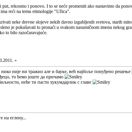
ut, rekosmo i ponovo. I to se neće promeniti ako nastavimo da ponovo
e ima reći na temu etimologije "Užica".
krivati neke drevne slojeve nekih davno izgubljenih svetova, starih mitol
leno je pokušavati to pronaći u svakom nasumičnom imenu nekog grada, 
ko to bilo razočaravajuće.
3.2011. »
нико није ни тражио але и бауке, већ најбоље понуђено решење
 ђецо, то ћемо јоште да причамо
биљности, неће ти пасти хукумдарлик с главе
е на еглену...