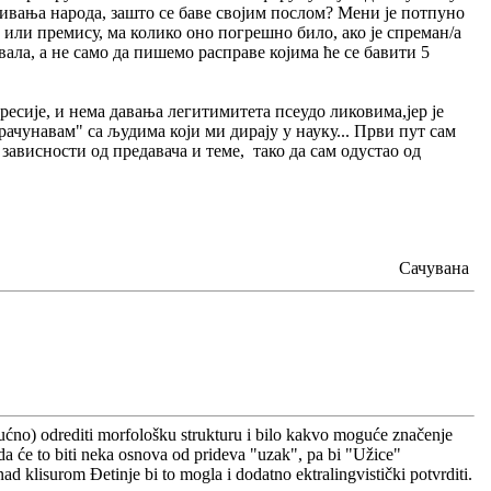
ећивања народа, зашто се баве својим послом? Мени је потпуно
 или премису, ма колико оно погрешно било, ако је спреман/а
вала, а не само да пишемо расправе којима ће се бавити 5
ресије, и нема давања легитимитета псеудо ликовима,јер је
рачунавам" са људима који ми дирају у науку... Први пут сам
зависности од предавача и теме, тако да сам одустао од
Сачувана
gućno) odrediti morfološku strukturu i bilo kakvo moguće značenje
a će to biti neka osnova od prideva "uzak", pa bi "Užice"
nad klisurom Đetinje bi to mogla i dodatno ektralingvistički potvrditi.