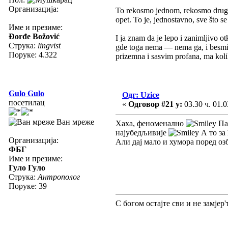
Организација:
To rekosmo jednom, rekosmo drugi p
opet. To je, jednostavno, sve što s
Име и презиме:
Đorđe Božović
I ja znam da je lepo i zanimljivo ot
Струка:
lingvist
gde toga nema — nema ga, i besmis
Поруке: 4.322
prizemna i sasvim profana, ma koli
Gulo Gulo
Одг: Uzice
посетилац
«
Одговор #21 у:
03.30 ч. 01.0
Ван мреже
Хаха, феноменално
Па 
најубедљивије
А то за
Организација:
Али дај мало и хумора поред оз
ФБГ
Име и презиме:
Гуло Гуло
Струка:
Антрополог
Поруке: 39
С богом остајте сви и не замјер'т