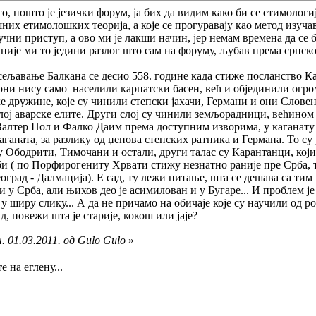
его, пошто је језички форум, ја бих да видим како би се етимоло
их етимолошких теорија, а које се прогуравају као метод изучав
аучни приступ, а ово ми је лакши начин, јер немам времена да се
није ми то једини разлог што сам на форуму, љубав према српско
насељавање Балкана се десио 558. године када стиже посланство К
ни нису само населили карпатски басен, већ и објединили огроман
ке дружине, које су чинили степски јахачи, Германи и они Слов
слој аварске елите. Други слој су чинили земљорадници, већином 
алтер Пол и Фалко Даим према доступним изворима, у каганату је 
аганата, за разлику од џепова степских ратника и Германа. То су
 Ободрити, Тимочани и остали, други талас су Карантанци, који
би ( по Порфирогениту Хрвати стижу незнатно раније пре Срба, т
оград - Далмација). Е сад, ту лежи питање, шта се дешава са т
у Срба, али њихов део је асимилован и у Бугаре... И проблем је
 у ширу слику... А да не причамо на обичаје које су научили од 
, повежи шта је старије, кокош или јаје?
. 01.03.2011. од Gulo Gulo
»
е на еглену...