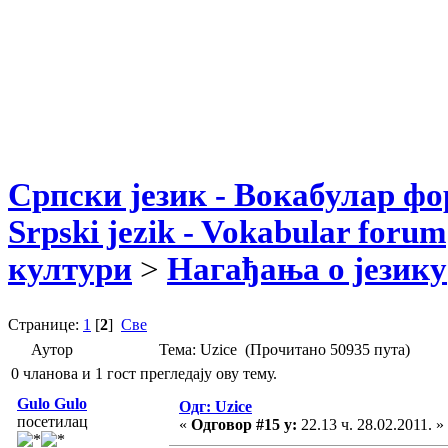
Српски језик - Вокабулар ф
Srpski jezik - Vokabular forum
култури
>
Нагађања о језику
Странице:
1
[
2
]
Све
Аутор
Тема: Uzice (Прочитано 50935 пута)
0 чланова и 1 гост прегледају ову тему.
Gulo Gulo
Одг: Uzice
посетилац
«
Одговор #15 у:
22.13 ч. 28.02.2011. »