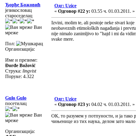
Ђорђе Божовић
Одг: Uzice
језикословац
«
Одговор #22 у:
03.55 ч. 01.03.2011. »
староседелац
Izvini, molim te, ali postoje neke stvari koj
Ван
neobaveznih etimoloških nagađanja i prevrta
мреже
nije nimalo zanimljivo to "hajd i mi da vidim
svake mere.
Пол:
Организација:
Име и презиме:
Đorđe Božović
Струка:
lingvist
Поруке: 4.322
Gulo Gulo
Одг: Uzice
посетилац
«
Одговор #23 у:
04.02 ч. 01.03.2011. »
Ван
ОК, то разумем у потпуности, и ја тако 
мреже
чињенице из тих наука, делом зато мал
Организација: