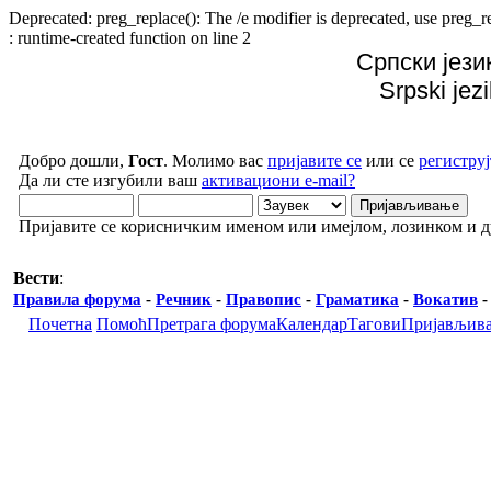
Deprecated: preg_replace(): The /e modifier is deprecated, use preg
: runtime-created function on line 2
Српски јези
Srpski jez
Добро дошли,
Гост
. Молимо вас
пријавите се
или се
региструј
Да ли сте изгубили ваш
активациони e-mail?
Пријавите се корисничким именом или имејлом, лозинком и 
Вести
:
Правила форума
-
Речник
-
Правопис
-
Граматика
-
Вокатив
Почетна
Помоћ
Претрага форума
Календар
Тагови
Пријављив