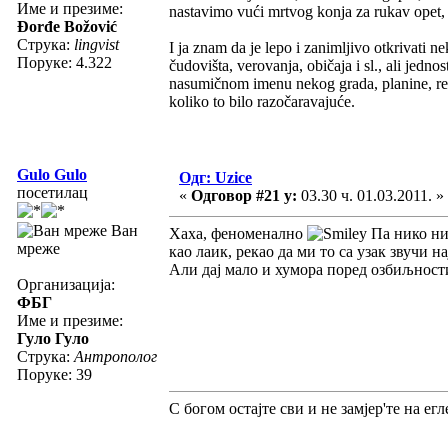
Име и презиме:
nastavimo vući mrtvog konja za rukav opet, i
Đorđe Božović
Струка:
lingvist
I ja znam da je lepo i zanimljivo otkrivati n
Поруке: 4.322
čudovišta, verovanja, običaja i sl., ali je
nasumičnom imenu nekog grada, planine, reke
koliko to bilo razočaravajuće.
Gulo Gulo
Одг: Uzice
посетилац
«
Одговор #21 у:
03.30 ч. 01.03.2011. »
Ван
Хаха, феноменално
Па нико ни
мреже
као лаик, рекао да ми то са узак звучи 
Али дај мало и хумора поред озбиљности
Организација:
ФБГ
Име и презиме:
Гуло Гуло
Струка:
Антрополог
Поруке: 39
С богом остајте сви и не замјер'те на егле