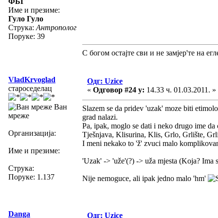
ФБГ
Име и презиме:
Гуло Гуло
Струка:
Антрополог
Поруке: 39
С богом остајте сви и не замјер'те на егле
VladKrvoglad
Одг: Uzice
староседелац
«
Одговор #24 у:
14.33 ч. 01.03.2011. »
Ван
Slazem se da pridev 'uzak' moze biti etimol
мреже
grad nalazi.
Pa, ipak, moglo se dati i neko drugo ime da 
Организација:
Tješnjava, Klisurina, Klis, Grlo, Grlište, Grl
I meni nekako to 'ž' zvuci malo komplikova
Име и презиме:
'Uzak' -> 'uže'(?) -> uža mjesta (Koja? Ima 
Струка:
Поруке: 1.137
Nije nemoguce, ali ipak jedno malo 'hm'
Danga
Одг: Uzice