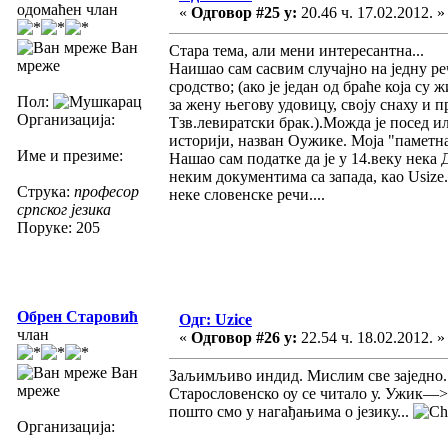
одомаћен члан
«
Одговор #25 у:
20.46 ч. 17.02.2012. »
Ван
Стара тема, али мени интересантна...
мреже
Наишао сам сасвим случајно на једну р
сродство; (ако је један од браће која су 
Пол:
за жену његову удовицу, своју снаху и п
Организација:
Тзв.левиратски брак.).Можда је посед ил
историји, назван Оужике. Моја "паметна"
Име и презиме:
Нашао сам податке да је у 14.веку нека 
неким документима са запада, као Usize
Струка:
професор
неке словенске речи....
српског језика
Поруке: 205
Обрен Старовић
Одг: Uzice
члан
«
Одговор #26 у:
22.54 ч. 18.02.2012. »
Ван
Заљимљиво индид. Мислим све заједно..
мреже
Старословенско оу се читало у. Ужик—>У
пошто смо у нагађањима о језику...
Организација: