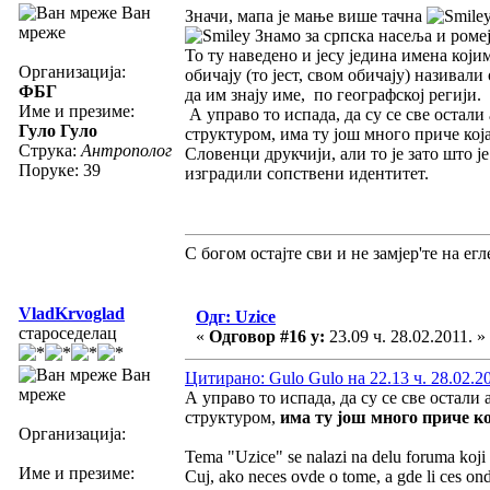
Ван
Значи, мапа је мање више тачна
мреже
Знамо за српска насеља и роме
То ту наведено и јесу једина имена који
Организација:
обичају (то јест, свом обичају) називали
ФБГ
да им знају име, по географској регији.
Име и презиме:
А управо то испада, да су се све остали
Гуло Гуло
структуром, има ту још много приче која
Струка:
Антрополог
Словенци друкчији, али то је зато што ј
Поруке: 39
изградили сопствени идентитет.
С богом остајте сви и не замјер'те на егле
VladKrvoglad
Одг: Uzice
староседелац
«
Одговор #16 у:
23.09 ч. 28.02.2011. »
Ван
Цитирано: Gulo Gulo на 22.13 ч. 28.02.2
мреже
А управо то испада, да су се све остали
структуром,
има ту још много приче кој
Организација:
Tema "Uzice" se nalazi na delu foruma koji 
Име и презиме:
Cuj, ako neces ovde o tome, a gde li ces o