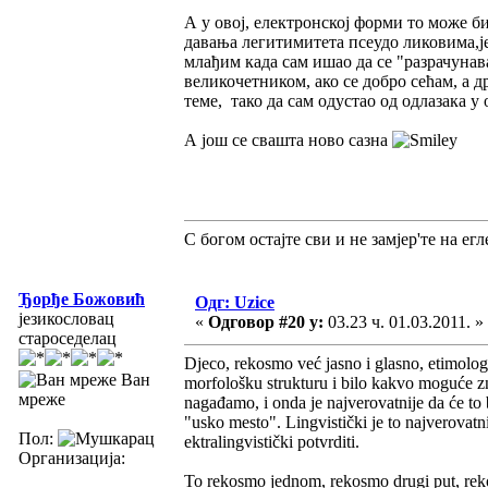
А у овој, електронској форми то може би
давања легитимитета псеудо ликовима,јер
млађим када сам ишао да се "разрачунава
великочетником, ако се добро сећам, а 
теме, тако да сам одустао од одлазака 
А још се свашта ново сазна
С богом остајте сви и не замјер'те на егле
Ђорђе Божовић
Одг: Uzice
језикословац
«
Одговор #20 у:
03.23 ч. 01.03.2011. »
староседелац
Djeco, rekosmo već jasno i glasno, etimologi
Ван
morfološku strukturu i bilo kakvo moguće z
мреже
nagađamo, i onda je najverovatnije da će to 
"usko mesto". Lingvistički je to najverovatn
Пол:
ektralingvistički potvrditi.
Организација:
To rekosmo jednom, rekosmo drugi put, reko