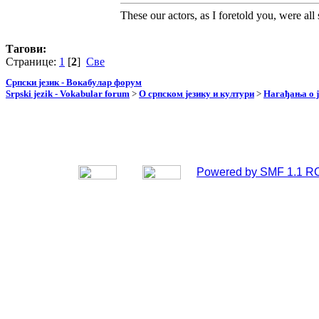
These our actors, as I foretold you, were all sp
Тагови:
Странице:
1
[
2
]
Све
Српски језик - Вокабулар форум
Srpski jezik - Vokabular forum
>
О српском језику и култури
>
Нагађања о ј
Powered by SMF 1.1 R