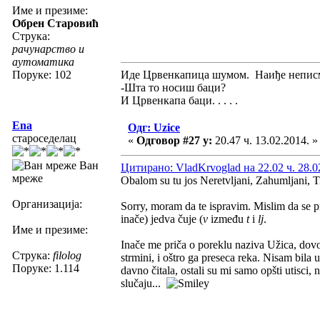
Име и презиме:
Обрен Старовић
Струка:
рачунарство и
аутоматика
Поруке: 102
Иде Црвенкапица шумом. Наиђе неписм
-Шта то носиш баци?
И Црвенкапа баци. . . . .
Ena
Одг: Uzice
староседелац
«
Одговор #27 у:
20.47 ч. 13.02.2014. »
Ван
Цитирано: VladKrvoglad на 22.02 ч. 28.0
мреже
Obalom su tu jos Neretvljani, Zahumljani, Tr
Организација:
Sorry, moram da te ispravim. Mislim da se 
inače) jedva čuje (
v
između
t
i
lj
.
Име и презиме:
Inače me priča o poreklu naziva Užica, dov
Струка:
filolog
strmini, i oštro ga preseca reka. Nisam bila
Поруке: 1.114
davno čitala, ostali su mi samo opšti utisci,
slučaju...