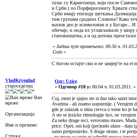
талас су Карантанци, који после Самово
и Срби ( по Порфирогениту Хрвати стижу
Срби имају епизоду шеткања Далмација -
тим групама сродних Словена? Како те
њихов део је асимилован и у Бугаре... И
обичаје, и онда их углављивали у ширу с
становништва, а и од џепова преосталог 
«
Задњи пут промењено: 00.56 ч. 01.03.2
Gulo
»
С богом остајте сви и не замјер'те на егле
VladKrvoglad
Одг: Uzice
староседелац
«
Одговор #18 у:
00.04 ч. 01.03.2011. »
Ван
Cuj, meni je sjajno sto si dao tako sazet isto
мреже
Avarima - ali znatno uopstenije. ( Verujem d
gde je zalazak u sitna crevca o tome ko je b
Организација:
A sto se jezicke etimologije tice, ne verujem
Za neke druge reci, verovatno mozes. Mada, 
Име и презиме:
price. Opet, oni koji (pre)rado ulaze - daju (
samo pretpostavke. S druge strane, i te pr
Струка:
- ne moze se cesto ni odrediti pravac istraz