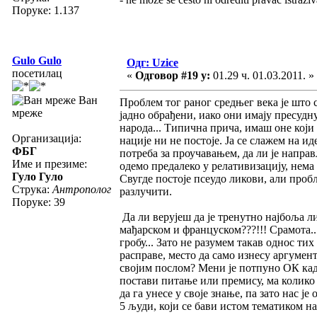
Поруке: 1.137
Gulo Gulo
Одг: Uzice
посетилац
«
Одговор #19 у:
01.29 ч. 01.03.2011. »
Ван
Проблем тог раног средњег века је што с
мреже
јадно обрађени, иако они имају пресудн
народа... Типична прича, имаш оне који 
Организација:
нације ни не постоје. Ја се слажем на и
ФБГ
потреба за проучавањем, да ли је напр
Име и презиме:
одемо предалеко у релативизацију, нема
Гуло Гуло
Свугде постоје псеудо ликови, али про
Струка:
Антрополог
разлучити.
Поруке: 39
Да ли верујеш да је тренутно најбоља л
мађарском и француском???!!! Срамота..
гробу... Зато не разумем такав однос т
расправе, место да само изнесу аргумент
својим послом? Мени је потпуно ОК када
постави питање или премису, ма колико 
да га унесе у своје знање, па зато нас ј
5 људи, који се бави истом тематиком н