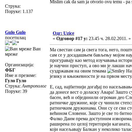
Mislim cak da sam ja otvorio ovu temu - pa s
Струка:
Поруке: 1.137
Gulo Gulo
Одг: Uzice
посетилац
«
Одговор #17 у:
23.45 ч. 28.02.2011. »
Ван
Ма свестан сам ја свега тога, него, пошт
мреже
сам се у досадашњем бављењу мојом нау
прогуравају као метод изучавања историј
Организација:
је научни приступ, а ово ми је лакши на
ФБГ
суздржавам на овим темама
Нар
Име и презиме:
језику и књижевности је на првом месту
Гуло Гуло
Струка:
Антрополог
Е, сад, најбитнији догађај по насељава
Поруке: 39
да донесе вест о доласку Авара! Зашто
басен, већ и објединили огроман део Слов
ратничке дружине, које су чинили степс
ратничким дружинама. Они су се сви сто
већином Словени. Зашто је све то битно
Фалко Даим према доступним изворима, у 
раширена по целој територији каганата,
који насељавају Балкан у неколико тала