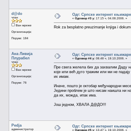
d@do
Одг: Српске интернет књижаре
члан
«
Одговор #3 у:
17.15 ч. 04.08.2006. »
Ван мреже
Rok za besplatno preuzimanje knjiga i dokum
Организација:
Поруке: 184
Ана Ливија
Одг: Српске интернет књижаре
Плурабел
«
Одговор #4 у:
08.48 ч. 19.10.2006. »
члан
Пре свега желела бих да захвалим Даду н
Ван мреже
које или већ дуго тражим или ми не падају
их имам.
Организација:
Поруке: 76
Иначе, пошто је октобар међународни месе
Једини проблем је што нисам наишла ни на
да их, можда, ипак има.
Још једном, ХВАЛА Д@ДО!!!
Pedja
Одг: Српске интернет књижаре
администратор
«
Одговор #5 у:
13.47 ч. 19.10.2006. »