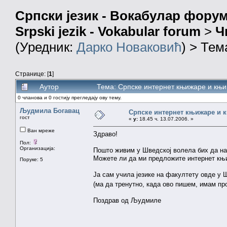
Српски језик - Вокабулар фору
Srpski jezik - Vokabular forum
>
Ч
(Уредник:
Дарко Новаковић
) > Тем
Странице: [
1
]
Аутор
Тема: Српске интернет књижаре и књи
0 чланова и 0 гостију прегледају ову тему.
Људмила Богавац
Српске интернет књижаре и 
гост
«
у:
18.45 ч. 13.07.2006. »
Ван мреже
Здраво!
Пол:
Организација:
Пошто живим у Шведској волела бих да нар
Можете ли да ми предложите интернет књи
Поруке: 5
Ја сам учила језике на факултету овде у 
(ма да тренутно, када ово пишем, имам 
Поздрав од Људмиле