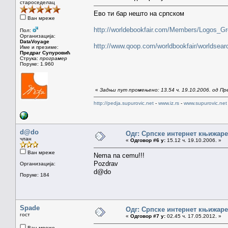
староседелац
Ево ти бар нешто на српском
Ван мреже
http://worldebookfair.com/Members/Logos_Gr
Пол:
Организација:
DataVoyage
http://www.qoop.com/worldbookfair/worldsear
Име и презиме:
Предраг Супуровић
Струка:
програмер
Поруке: 1.960
«
Задњи пут промењено: 13.54 ч. 19.10.2006. од П
http://pedja.supurovic.net
-
www.iz.rs
-
www.supurovic.net
d@do
Одг: Српске интернет књижаре
члан
«
Одговор #6 у:
15.12 ч. 19.10.2006. »
Ван мреже
Nema na cemu!!!
Pozdrav
Организација:
d@do
Поруке: 184
Spade
Одг: Српске интернет књижаре
гост
«
Одговор #7 у:
02.45 ч. 17.05.2012. »
Ван мреже