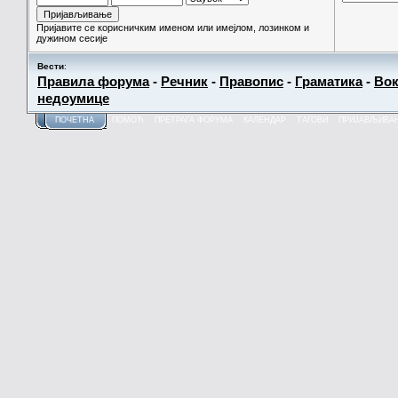
Пријавите се корисничким именом или имејлом, лозинком и
дужином сесије
Вести
:
Правила форума
-
Речник
-
Правопис
-
Граматика
-
Вок
недоумице
ПОЧЕТНА
ПОМОЋ
ПРЕТРАГА ФОРУМА
КАЛЕНДАР
ТАГОВИ
ПРИЈАВЉИВА