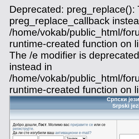
Deprecated: preg_replace(): 
preg_replace_callback instea
/home/vokab/public_html/for
runtime-created function on 
The /e modifier is deprecate
instead in
/home/vokab/public_html/for
runtime-created function on l
Српски јез
Srpski jez
Добро дошли,
Гост
. Молимо вас
пријавите се
или се
региструјте
.
Да ли сте изгубили ваш
активациони e-mail?