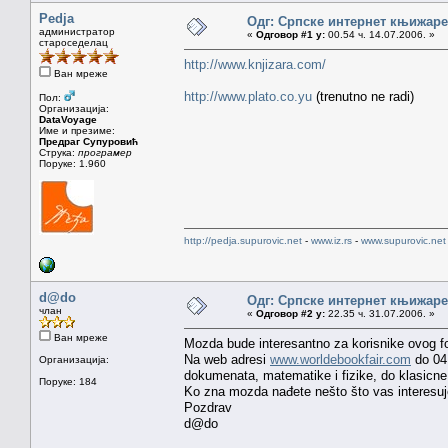
Pedja
Одг: Српске интернет књижаре
администратор
«
Одговор #1 у:
00.54 ч. 14.07.2006. »
староседелац
http://www.knjizara.com/
Ван мреже
http://www.plato.co.yu
(trenutno ne radi)
Пол:
Организација:
DataVoyage
Име и презиме:
Предраг Супуровић
Струка:
програмер
Поруке: 1.960
http://pedja.supurovic.net
-
www.iz.rs
-
www.supurovic.net
d@do
Одг: Српске интернет књижаре
члан
«
Одговор #2 у:
22.35 ч. 31.07.2006. »
Ван мреже
Mozda bude interesantno za korisnike ovog f
Na web adresi
www.worldebookfair.com
do 04.
Организација:
dokumenata, matematike i fizike, do klasicne k
Поруке: 184
Ko zna mozda nađete nešto što vas interesuj
Pozdrav
d@do