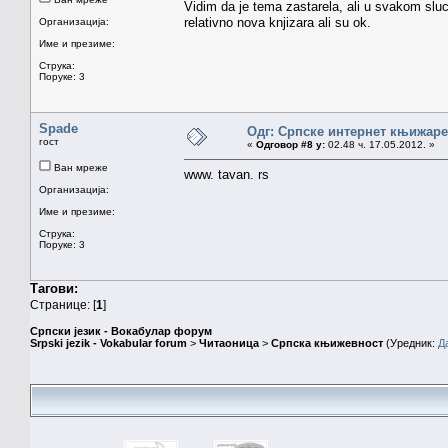
Vidim da je tema zastarela, ali u svakom sl
relativno nova knjizara ali su ok.
Организација:
Име и презиме:
Струка:
Поруке: 3
Spade
Одг: Српске интернет књижаре
гост
«
Одговор #8 у:
02.48 ч. 17.05.2012. »
Ван мреже
www. tavan. rs
Организација:
Име и презиме:
Струка:
Поруке: 3
Тагови:
Странице: [
1
]
Српски језик - Вокабулар форум
Srpski jezik - Vokabular forum
>
Читаоница
>
Српска књижевност
(Уредник:
Д