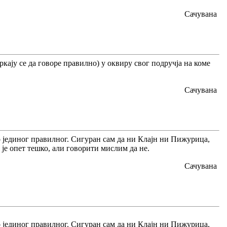
Сачувана
кају се да говоре правилно) у оквиру свог подручја на коме
Сачувана
 јединог правилног. Сигуран сам да ни Клајн ни Пижурица,
 је опет тешко, али говорити мислим да не.
Сачувана
 јединог правилног. Сигуран сам да ни Клајн ни Пижурица,