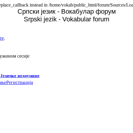
replace_callback instead in /home/vokab/public_html/forum/Sources/Loa
Српски језик - Вокабулар форум
Srpski jezik - Vokabular forum
те
.
дужином сесије
-
Језичке недоумице
ање
Регистрација