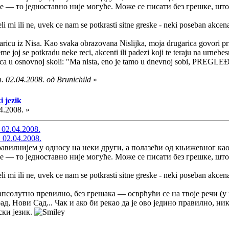
е — то једноставно није могуће. Може се писати без грешке, што
i mi ili ne, uvek ce nam se potkrasti sitne greske - neki poseban akcenat
icu iz Nisa. Kao svaka obrazovana Nislijka, moja drugarica govori prili
joj se potkradu neke reci, akcenti ili padezi koji te teraju na urnebesn
ljica u osnovnoj skoli: "Ma nista, eno je tamo u dnevnoj sobi, PREGLE
 02.04.2008. од Brunichild
»
i jezik
4.2008. »
 02.04.2008.
 02.04.2008.
вилнијем у односу на неки други, а полазећи од књижевног као
е — то једноставно није могуће. Може се писати без грешке, што
i mi ili ne, uvek ce nam se potkrasti sitne greske - neki poseban akcenat
псолутно превилно, без грешака — осврћући се на твоје речи (у
ад, Нови Сад... Чак и ако би рекао да је ово једино правилно, ни
ски језик.