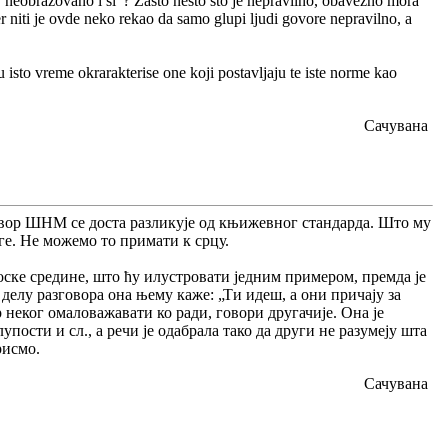
o, neobrazovano i sl"? Zasto nesto sto je nepravilno, obavezno mora
r niti je ovde neko rekao da samo glupi ljudi govore nepravilno, a
sto vreme okrarakterise one koji postavljaju te iste norme kao
Сачувана
овор ШНМ се доста разликује од књижевног стандарда. Што му
уге. Не можемо то примати к срцу.
оске средине, што ћу илустровати једним примером, премда је
 делу разговора она њему каже: „Ти идеш, а они причају за
 неког омаловажавати ко ради, говори другачије. Она је
лупости и сл., а речи је одабрала тако да други не разумеју шта
рисмо.
Сачувана