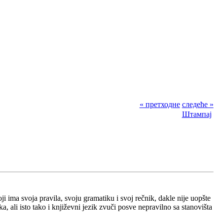
« претходне
следеће »
Штампај
oji ima svoja pravila, svoju gramatiku i svoj rečnik, dakle nije uopšte
, ali isto tako i književni jezik zvuči posve nepravilno sa stanovišta