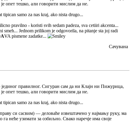
 је опет тешко, али говорити мислим да не.
 tipican samo za nas kraj, ako nista drugo...
cno pravilno - koristi svih sedam padeza, sva cetiiri akcenta...
i smeh... Jednom prilikom je odgovorila, na pitanje sta joj radi
Đ
A
VA pismene zadatke...
Сачувана
 јединог правилног. Сигуран сам да ни Клајн ни Пижурица,
 је опет тешко, али говорити мислим да не.
 tipican samo za nas kraj, ako nista drugo...
 праву си сасвим) — деловаће извештачено у најмању руку, ма
ко га неће узимати за озбиљно. Свако наречје има своје