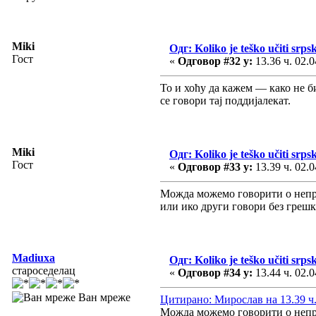
Miki
Одг: Koliko je teško učiti srpsk
Гост
«
Одговор #32 у:
13.36 ч. 02.0
То и хоћу да кажем — како не б
се говори тај поддијалекат.
Miki
Одг: Koliko je teško učiti srpsk
Гост
«
Одговор #33 у:
13.39 ч. 02.0
Можда можемо говорити о непра
или ико други говори без грешк
Madiuxa
Одг: Koliko je teško učiti srpsk
староседелац
«
Одговор #34 у:
13.44 ч. 02.0
Ван мреже
Цитирано: Мирослав на 13.39 ч.
Можда можемо говорити о непра