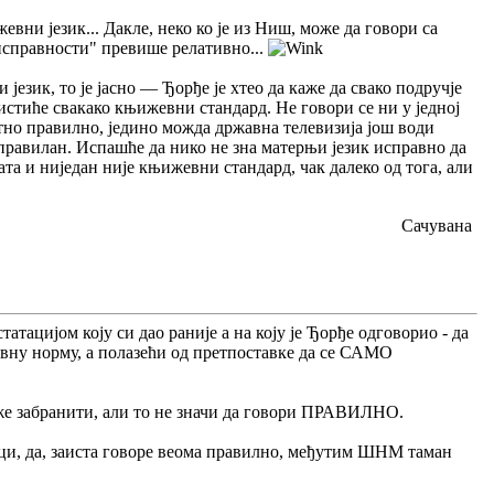
вни језик... Дакле, неко ко је из Ниш, може да говори са
исправности" превише релативно...
език, то је јасно — Ђорђе је хтео да каже да свако подручје
ристиће свакако књижевни стандард. Не говори се ни у једној
лутно правилно, једино можда државна телевизија још води
еправилан. Испашће да нико не зна матерњи језик исправно да
ата и ниједан није књижевни стандард, чак далеко од тога, али
Сачувана
татацијом коју си дао раније а на коју је Ђорђе одговорио - да
евну норму, а полазећи од претпоставке да се САМО
оже забранити, али то не значи да говори ПРАВИЛНО.
евци, да, заиста говоре веома правилно, међутим ШНМ таман