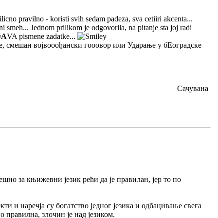
cno pravilno - koristi svih sedam padeza, sva cetiiri akcenta...
i smeh... Jednom prilikom je odgovorila, na pitanje sta joj radi
Đ
A
VA pismene zadatke...
не, смешан војвооођански гооовор или Ударање у бЕоградске
Сачувана
ешно за књижевни језик рећи да је правилан, јер то по
ти и наречја су богатство једног језика и одбацивање свега
о правилна, злочин је над језиком.