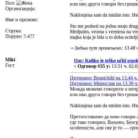
Пол:
или ико други говори без грешк
Организација:
Naklonjena sam da mislim isto. Htel
Име и презиме:
Sto me podseti na jednu moju drugar
Струка:
Medjutim, veoma s vremena na vreme 
Поруке: 7.477
majka koja je bila u to doba ucite
«
Задњи пут промењено: 13.48 ч.
Miki
Одг: Koliko je teško učiti srpsk
Гост
«
Одговор #35 у:
13.51 ч. 02.0
Цитирано: Brunichild на 13.44 ч.
Цитирано: Мирослав на 13.39 ч.
Можда можемо говорити о непра
или ико други говори без грешк
Naklonjena sam da mislim isto. Htel
Претпоставимо да неко говори а
где тако говорио, Ваљево, Беогр
особености, али све је то — срп