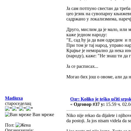
Ја сам потпуно свестан да треб
цео језик на сувопарну књижевн
садржано у локализмима, наречји
Друго, мислим да је мало, или м
каже једном народу:
"Е, сад ћу ја да вам одредим и 
При том је тај народ, управо нар
Крајње је неморално да нека инс
(народу), каже: "Не знаш ти да г
Ја се расписах...
Могао бих још о овоме, али да 
Madiuxa
Одг: Koliko je teško učiti srpsk
староседелац
«
Одговор #37 у:
15.59 ч. 02.0
Ван мреже
Niko nije rekao da dijalete i njiho
da postoji. Ja jos nisam videla da
Пол:
Организација: