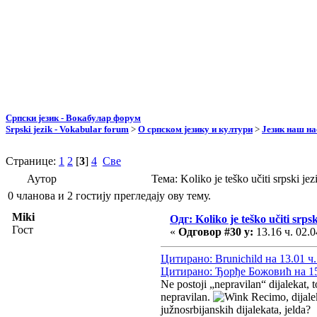
Српски језик - Вокабулар форум
Srpski jezik - Vokabular forum
>
О српском језику и култури
>
Језик наш н
Странице:
1
2
[
3
]
4
Све
Аутор
Тема: Koliko je teško učiti srpski 
0 чланова и 2 гостију прегледају ову тему.
Miki
Одг: Koliko je teško učiti srpsk
Гост
«
Одговор #30 у:
13.16 ч. 02.0
Цитирано: Brunichild на 13.01 ч.
Цитирано: Ђорђе Божовић на 15.
Ne postoji „nepravilan“ dijalekat, t
nepravilan.
Recimo, dijalek
južnosrbijanskih dijalekata, jelda?