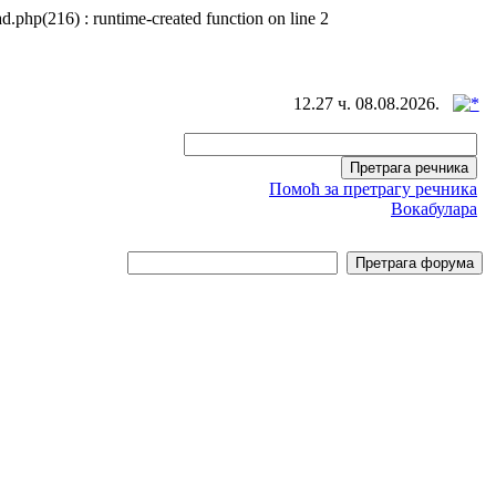
d.php(216) : runtime-created function on line 2
12.27 ч. 08.08.2026.
Помоћ за претрагу речника
Вокабулара