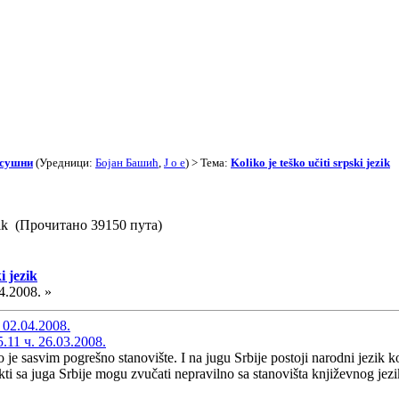
асушни
(Уредници:
Бојан Башић
,
J o e
) > Тема:
Koliko je teško učiti srpski jezik
jezik (Прочитано 39150 пута)
i jezik
4.2008. »
 02.04.2008.
11 ч. 26.03.2008.
o je sasvim pogrešno stanovište. I na jugu Srbije postoji narodni jezik k
ti sa juga Srbije mogu zvučati nepravilno sa stanovišta književnog jezika