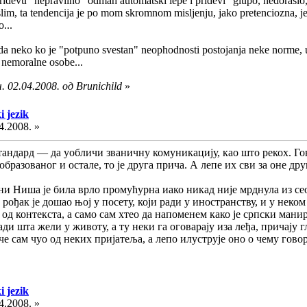
e pridevu "nepravilno" odmah automatski lepe i pridevi "glupo, nedorasl
slim, ta tendencija je po mom skromnom misljenju, jako pretenciozna, je
o...
a neko ko je "potpuno svestan" neophodnosti postojanja neke norme, u i
i nemoralne osobe...
 02.04.2008. од Brunichild
»
i jezik
4.2008. »
стандард — да уобличи званичну комуникацију, као што рекох. Г
еобразованог и остале, то је друга прича. А лепе их сви за оне др
ини Ниша је била врло промућурна иако никад није мрднула из се
рођак је дошао њој у посету, који ради у иностранству, и у неком
од контекста, а само сам хтео да напоменем како је српски манир
ади шта жели у животу, а ту неки га оговарају иза леђа, причају г
че сам чуо од неких пријатеља, а лепо илуструје оно о чему гово
i jezik
4.2008. »