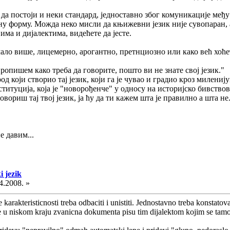
а да постоји и неки стандард, једноставно због комуникације међ
у форму. Можда неко мисли да књижевни језик није сувопаран, а
ма и дијалектима, видећете да јесте.
ало више, лицемерно, арогантно, претнциозно или како већ хоћет
пропишем како треба да говорите, пошто ви не знате свој језик."
од који створио тај језик, који га је чувао и градио кроз милениј
титуција, која је "новорођенче" у односу на историјско бивствова
овориш тај твој језик, ја ћу да ти кажем шта је правилно а шта не.
не давим...
i jezik
4.2008. »
ve karakteristicnosti treba odbaciti i unistiti. Jednostavno treba konsta
 se u niskom kraju zvanicna dokumenta pisu tim dijalektom kojim se tamo