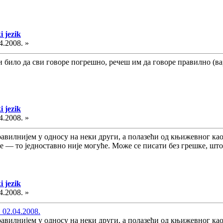
i jezik
4.2008. »
и било да сви говоре погрешно, речеш им да говоре правилно (вар
i jezik
4.2008. »
вилнијем у односу на неки други, а полазећи од књижевног као
е — то једноставно није могуће. Може се писати без грешке, што
i jezik
4.2008. »
 02.04.2008.
вилнијем у односу на неки други, а полазећи од књижевног као