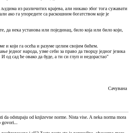
у људима из различитих крајева, али никако због тога сужавати
ли ако га упоредите са раскошним богатством које је
е, да нека установа или појединац, било која или било који,
уме и који га осећа и разуме целим својим бићем.
ње једног народа, узме себи за право да творцу једног језика
 И од сад ће овако да буде, а ти си глуп и недорастао"
Сачувана
tovati da odstupaju od knjizevne norme. Nista vise. A neka norma mora
 govori...