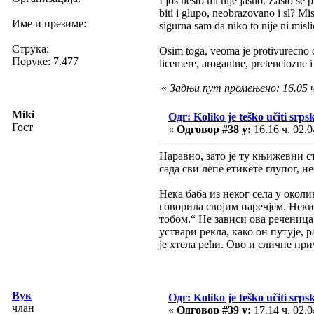
I jos nesto mi nije jasno. Zasto s
biti i glupo, neobrazovano i sl? Mi
Име и презиме:
sigurna sam da niko to nije ni misli
Струка:
Osim toga, veoma je protivurecno d
Поруке: 7.477
licemere, arogantne, pretenciozne 
«
Задњи пут промењено: 16.05 ч.
Miki
Одг: Koliko je teško učiti srpsk
Гост
«
Одговор #38 у:
16.16 ч. 02.0
Наравно, зато је ту књижевни 
сада сви лепе етикете глупог, н
Нека баба из неког села у окол
говорила својим наречјем. Неки 
тобом.“ Не зависи ова реченица 
уствари рекла, како он путује, р
је хтела рећи. Ово и сличне при
Вук
Одг: Koliko je teško učiti srpsk
члан
«
Одговор #39 у:
17.14 ч. 02.0