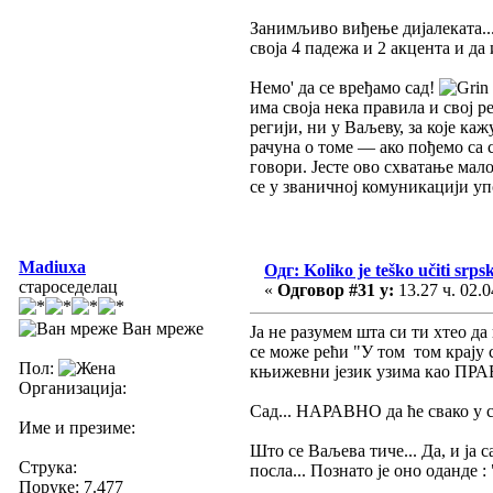
Занимљиво виђење дијалеката...
своја 4 падежа и 2 акцента и 
Немо' да се вређамо сад!
има своја нека правила и свој 
регији, ни у Ваљеву, за које ка
рачуна о томе — ако пођемо са 
говори. Јесте ово схватање мало
се у званичној комуникацији у
Madiuxa
Одг: Koliko je teško učiti srpsk
староседелац
«
Одговор #31 у:
13.27 ч. 02.0
Ван мреже
Ја не разумем шта си ти хтео да
се може рећи "У том том крају 
Пол:
књижевни језик узима као П
Организација:
Сад... НАРАВНО да ће свако у с
Име и презиме:
Што се Ваљева тиче... Да, и ја
Струка:
посла... Познато је оно оданде
Поруке: 7.477