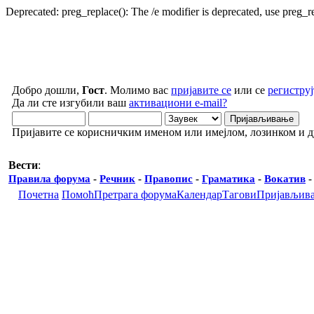
Deprecated: preg_replace(): The /e modifier is deprecated, use preg_
Добро дошли,
Гост
. Молимо вас
пријавите се
или се
региструј
Да ли сте изгубили ваш
активациони e-mail?
Пријавите се корисничким именом или имејлом, лозинком и 
Вести
:
Правила форума
-
Речник
-
Правопис
-
Граматика
-
Вокатив
Почетна
Помоћ
Претрага форума
Календар
Тагови
Пријављив