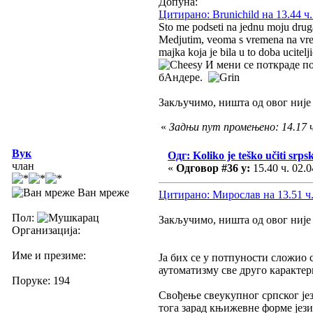
Допуна:
Цитирано: Brunichild на 13.44 ч.
Sto me podseti na jednu moju drugar
Medjutim, veoma s vremena na vreme 
majka koja je bila u to doba ucite
И мени се поткраде по
бАндере.
Закључимо, ништа од овог није
«
Задњи пут промењено: 14.17 ч
Вук
Одг: Koliko je teško učiti srpsk
члан
«
Одговор #36 у:
15.40 ч. 02.0
Ван мреже
Цитирано: Мирослав на 13.51 ч.
Пол:
Закључимо, ништа од овог није
Организација:
Име и презиме:
Ја бих се у потпуности сложио 
аутоматизму све друго карактер
Поруке: 194
Свођење свеукупног српског јез
тога зарад књижевне форме језик