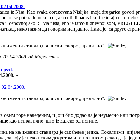
 02.04.2008.
icu iz Nisa. Kao svaka obrazovana Nislijka, moja drugarica govori prili
joj se potkradu neke reci, akcenti ili padezi koji te teraju na urnebesn
ljica u osnovnoj skoli: "Ma nista, eno je tamo u dnevnoj sobi, PREGLE
каткад, иако пазим да говорим исправно. Нама је, са друге стра
 књижевни стандард, али сви говоре „правилно“.
. 02.04.2008. од Мирослав
»
i jezik
4.2008. »
 02.04.2008.
 књижевни стандард, али сви говоре „правилно“.
са овим горе наведеним, и још бих додао да је неумесно или погр
ише као неправилно, што је далеко од истине.
ика на књижевни стандард је сакаћење језика. Локализми, дијалек
а, за коју је неко неким декретом или потписом рекао да је једин