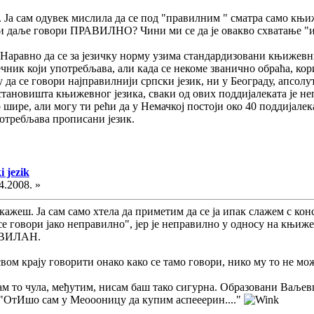
 Ја сам одувек мислила да се под "правилним " сматра само књиже
да и даље говори ПРАВИЛНО? Чини ми се да је овакво схватање "
Наравно да се за језичку норму узима стандардизовани књижевни ј
речник који употребљава, али када се некоме званично обраћа, ко
жу да се говори најправилнији српски језик, ни у Београду, апсо
становишта књижевног језика, сваки од ових поддијалеката је н
 шире, али могу ти рећи да у Немачкој постоји око 40 поддијалек
потребљава прописани језик.
i jezik
4.2008. »
 кажеш. Ја сам само хтела да приметим да се ја ипак слажем с конс
се говори јако неправилно", јер је неправилно у односу на књиж
РАВИЛАН.
вом крају говорити онако како се тамо говори, нико му то не м
 сам то чула, међутим, нисам баш тако сигурна. Образовани Ваљ
 : "ОтИшо сам у Меоооницу да купим аспееерин...."