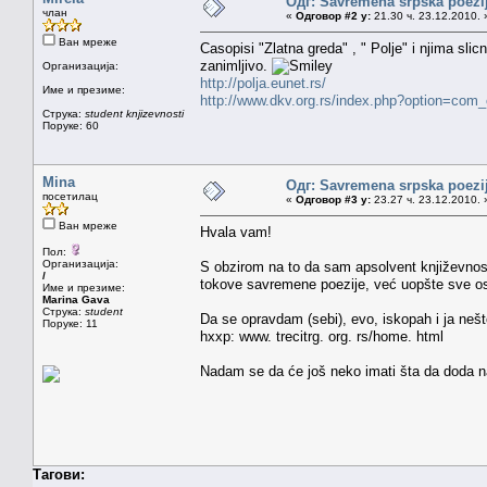
Одг: Savremena srpska poezi
члан
«
Одговор #2 у:
21.30 ч. 23.12.2010. 
Ван мреже
Casopisi "Zlatna greda" , " Polje" i njima s
zanimljivo.
Организација:
http://polja.eunet.rs/
Име и презиме:
http://www.dkv.org.rs/index.php?option=co
Струка:
student knjizevnosti
Поруке: 60
Mina
Одг: Savremena srpska poezi
посетилац
«
Одговор #3 у:
23.27 ч. 23.12.2010. 
Ван мреже
Hvala vam!
Пол:
Организација:
S obzirom na to da sam apsolvent književnost
/
tokove savremene poezije, već uopšte sve osi
Име и презиме:
Marina Gava
Струка:
student
Da se opravdam (sebi), evo, iskopah i ja nešt
Поруке: 11
hxxp: www. trecitrg. org. rs/home. html
Nadam se da će još neko imati šta da doda 
Тагови: