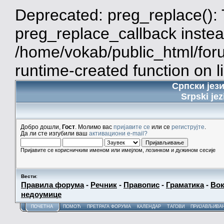
Deprecated: preg_replace(): 
preg_replace_callback instea
/home/vokab/public_html/for
runtime-created function on l
Српски јез
Srpski jez
Добро дошли,
Гост
. Молимо вас
пријавите се
или се
региструјте
.
Да ли сте изгубили ваш
активациони e-mail?
Пријавите се корисничким именом или имејлом, лозинком и дужином сесије
Вести
:
Правила форума
-
Речник
-
Правопис
-
Граматика
-
Вок
недоумице
ПОЧЕТНА
ПОМОЋ
ПРЕТРАГА ФОРУМА
КАЛЕНДАР
ТАГОВИ
ПРИЈАВЉИВА