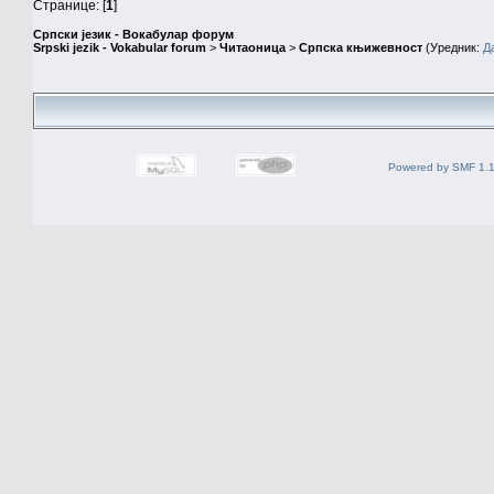
Странице: [
1
]
Српски језик - Вокабулар форум
Srpski jezik - Vokabular forum
>
Читаоница
>
Српска књижевност
(Уредник:
Д
Powered by SMF 1.