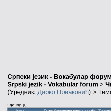
Српски језик - Вокабулар фору
Srpski jezik - Vokabular forum
>
Ч
(Уредник:
Дарко Новаковић
) > Тем
Странице: [
1
]
Аутор
Тема: Savremena srpska poezija (Прочит