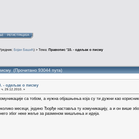
ЊЕ
РЕГИСТРАЦИЈА
Уредник:
Бојан Башић
) > Тема:
Правопис '10. - одељак о писму
 писму (Прочитано 93044 пута)
0. - одељак о писму
 ч. 29.12.2010. »
комуникације са тобом, а нужна објашњења која су ти дужни као корисник
колико месеци, једино Ђорђе наставља ту комуникацију, а и он више због
, него због неке жеље за разменом мишљења и идеја.