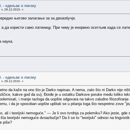
0. - одељак о писму
 ч. 29.12.2010. »
звредио његово залагање за за двоазбучје.
е, а да користи само латиницу. При чему је енормно осетљив када се лат
а наука.
0. - одељак о писму
 ч. 29.12.2010. »
tno da kaže na ono što je Darko napisao. A nema, zato što ni Darko nije ništa
sličice, kakve god da su), Đorđe je u ostatku Darkove poruke među toliko tek
lemisati, i manje razloga da uopšte odgovara na takvo zaludno filozofiranje p
mu, i da je sposoban uopšte uplitati se u pitanja toga što nespretno zove "je
o, ali i teorijski nemoguće." — Je li ovo tvrdnja za polemiku? Ako jeste, gde
 šta teorijski nemoguće dvoazbučje? Da li se to "teorijski" odnosi na lingvisti
ne piše?