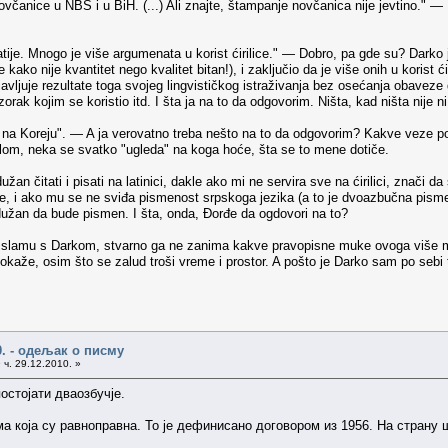
čanice u NBS i u BiH. (...) Ali znajte, štampanje novčanica nije jevtino." — 
ije. Mnogo je više argumenata u korist ćirilice." — Dobro, pa gde su? Darko 
kako nije kvantitet nego kvalitet bitan!), i zaključio da je više onih u korist 
ljuje rezultate toga svojeg lingvističkog istraživanja bez osećanja obaveze 
uzorak kojim se koristio itd. I šta ja na to da odgovorim. Ništa, kad ništa nije n
na Koreju". — A ja verovatno treba nešto na to da odgovorim? Kakve veze pod
lom, neka se svatko "ugleda" na koga hoće, šta se to mene dotiče.
an čitati i pisati na latinici, dakle ako mi ne servira sve na ćirilici, znači da s
pšte, i ako mu se ne sviđa pismenost srpskoga jezika (a to je dvoazbučna pis
 dužan da bude pismen. I šta, onda, Đorđe da ogdovori na to?
u slamu s Darkom, stvarno ga ne zanima kakve pravopisne muke ovoga više mu
 pokaže, osim što se zalud troši vreme i prostor. A pošto je Darko sam po se
0. - одељак о писму
 ч. 29.12.2010. »
остојати дваозбучје.
 која су равноправна. То је дефинисано договором из 1956. На страну ш