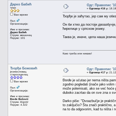
Дарко Бабић
Одг: Правопис '1
члан
«
Одговор #16 у:
18.18
Ван мреже
Ђорђе је заћутао, јер сам му обе
Пол:
Организација:
Он би хтео да постоји двоазбучј
ћирелице у српском језику.
Име и презиме:
Дарко Бабић
Струка:
машинац
Таква је, иначе, цела наша језичк
Поруке: 101
Како треба или никако!
Ђорђе Божовић
Одг: Правопис '1
језикословац
«
Одговор #17 у:
21.12
староседелац
Đorđe je ućutao jer nema ništa pame
Ван мреже
zgodno pogledati (inače jako volim 
Пол:
može polemisati, ako se već hoće po
Организација:
duboko zacrtao da on sve zna o sve
Име и презиме:
Đorđe Božović
Darko piše: "Dvoazbučje je praktičn
Струка:
lingvist
to zaključio? Šta znači praktično, a
Поруке: 4.322
na to da odgovorim, kad tu ništa i 