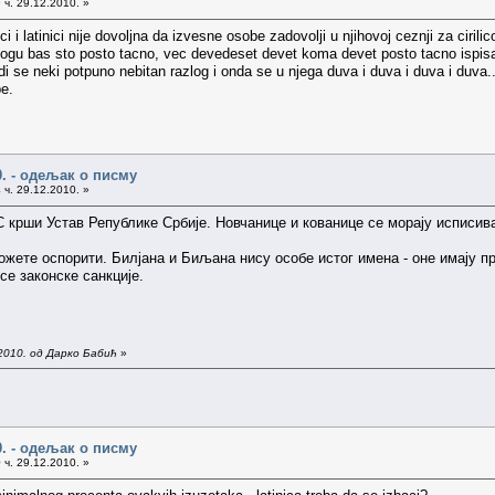
 ч. 29.12.2010. »
i i latinici nije dovoljna da izvesne osobe zadovolji u njihovoj ceznji za cirili
gu bas sto posto tacno, vec devedeset devet koma devet posto tacno ispisati 
i se neki potpuno nebitan razlog i onda se u njega duva i duva i duva i duva.
be.
0. - одељак о писму
 ч. 29.12.2010. »
крши Устав Републике Србије. Новчанице и кованице се морају исписив
можете оспорити. Билјана и Биљана нису особе истог имена - оне имају 
се законске санкције.
2010. од Дарко Бабић
»
0. - одељак о писму
 ч. 29.12.2010. »