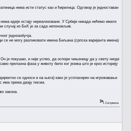
атиница нема исти статус као и ћирилица. Одговор је једноставан
а нема идеје остају нереализоване. У Србији никада нећемо имати
и случај из БиХ је за сада непоновљив.
чног једноазбучја.
ици се не могу разликовати имена Биљана (српска варијанта имена)
Он је покушао, и није успео, да оспори чињеницу да у свету нигде
само прелазна фаза у животу било ког језика што је кроз историју
иректно се односи и на њега) како је усплахирен на игрожавање
с има према двају писма.
во закона.
Сачувана