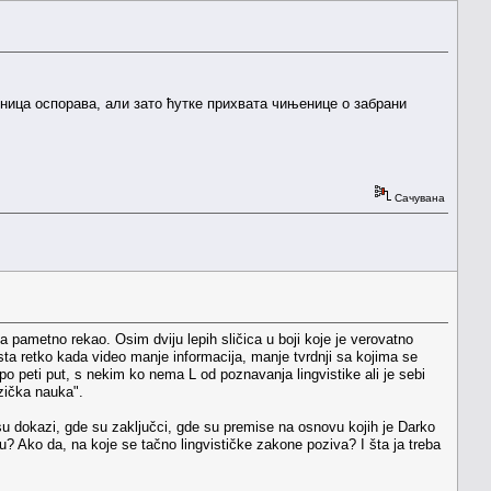
иница оспорава, али зато ћутке прихвата чињенице о забрани
Сачувана
 pametno rekao. Osim dviju lepih sličica u boji koje je verovatno
sta retko kada video manje informacija, manje tvrdnji sa kojima se
o peti put, s nekim ko nema L od poznavanja lingvistike ali je sebi
zička nauka".
 su dokazi, gde su zaključci, gde su premise na osnovu kojih je Darko
ku? Ako da, na koje se tačno lingvističke zakone poziva? I šta ja treba