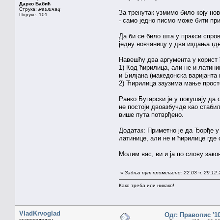
Дарко Бабић
Струка:
машинац
За тренутак узмимо било коју но
Поруке: 101
- само једно писмо може бити пр
Да би се било шта у пракси спров
једну новчаницу у два издања гд
Навешћу два аргумента у корист ћ
1) Код ћирилица, али не и латини
и Билјана (македонска варијанта 
2) Ћирилица заузима мање просто
Ранко Бугарски је у покушају да 
не постоји двоазбучде као стабил
више пута потврђено.
Додатак: Приметно је да Ђорђе у
латинице, али не и ћирилице где
Молим вас, ви и ја по слову зако
«
Задњи пут промењено: 22.03 ч. 29.12.
Како треба или никако!
VladKrvoglad
Одг: Правопис '1
староседелац