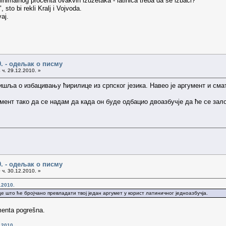
inimalnog procenta ovakvih izuzetaka - latinica treba da se izbaci?
sto bi rekli Kralj i Vojvoda.
aj.
0. - одељак о писму
 ч. 29.12.2010. »
ишља о избацивању ћирилице из српског језика. Навео је аргумент и сма
мент тако да се надам да када он буде одбацио двоазбучје да ће се зал
0. - одељак о писму
 ч. 30.12.2010. »
.2010.
 што ће бројчано превладати твој један аргумет у корист латиничног једноазбучја.
menta pogrešna.
.2010.