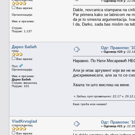
«
Одговор #19 у:
22.09
Ван мреже
Dakle, novcanica stampana na cirilic
Par primera kako se latinicom ne mo
Организација:
da je to smesna argumentacija. Ivad
Име и презиме:
I da, Darko, sada bas mislim na te
Струка:
Поруке: 1.137
Дарко Бабић
Одг: Правопис '1
члан
«
Одговор #20 у:
22.14
Ван мреже
Наравно. По Нати Месаревић НБС 
Пол:
Организација:
Али је ипак аргумент који ви не 
дискриминисати, али за то се сно
Име и презиме:
Дарко Бабић
Струка:
машинац
Хвала ти што мислиш на мене.
Поруке: 101
«
Задњи пут промењено: 22.17 ч. 29.12.
Како треба или никако!
VladKrvoglad
Одг: Правопис '1
староседелац
«
Одговор #21 у:
22.20
Ван мреже