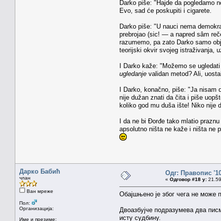
Darko piše: "Hajde da pogledamo nov
Evo, sad će poskupiti i cigarete.
Darko piše: "U nauci nema demokrat
prebrojao (sic! — a napred sâm reče 
razumemo, pa zato Darko samo objav
teorijski okvir svojeg istraživanja, 
I Darko kaže: "Možemo se ugledati 
ugledanje
validan metod? Ali, uosta
I Darko, konačno, piše: "Ja nisam duž
nije dužan znati da čita i piše uo
koliko god mu duša ište! Niko nije
I da ne bi Đorđe tako mlatio prazn
apsolutno ništa ne kaže i ništa ne
Дарко Бабић
Одг: Правопис '1
члан
«
Одговор #18 у:
21.59
Ван мреже
Обајшњено је због чега не може п
Пол:
Организација:
Двоазбујче подразумева два писма
исту судбину.
Име и презиме: