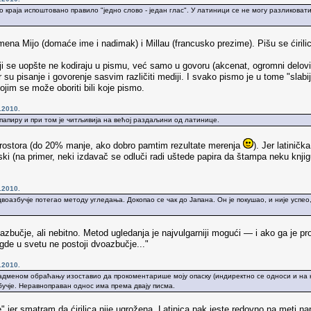
до краја испоштовано правило "једно слово - један глас". У латиници се не могу разликова
i imena Mijo (domaće ime i nadimak) i Millau (francusko prezime). Pišu se ćiri
oji se uopšte ne kodiraju u pismu, već samo u govoru (akcenat, ogromni delov
er su pisanje i govorenje sasvim različiti mediji. I svako pismo je u tome "slabije
ojim se može oboriti bili koje pismo.
.2010.
апиру и при том је читљивија на већој раздаљини од латинице.
prostora (do 20% manje, ako dobro pamtim rezultate merenja
). Jer latiničk
i (na primer, neki izdavač se odluči radi uštede papira da štampa neku knjigu
.2010.
двоазбучје потегао методу угледања. Докопао се чак до Јапана. Он је покушао, и није успе
azbučje, ali nebitno. Metod ugledanja je najvulgarniji mogući — i ako ga je 
nigde u svetu ne postoji dvoazbučje..."
.2010.
адменом обраћању изоставио да прокоментарише моју опаску (индиректно се односи и на њ
бучје. Неравноправан однос има према двају писма.
e" jer smatram da ćirilica nije ugrožena. Latinica pak jeste redovno na meti 