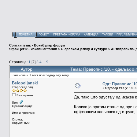
ПОЧЕТНА
ПОМОЋ
ПРЕТРАГА ФОРУМА
КАЛЕНДАР
ТАГОВИ
ПРИЈАВЉИВА
Српски језик - Вокабулар форум
Srpski jezik - Vokabular forum
>
О српском језику и култури
>
Антиправила
(
Странице:
1
[
2
]
3
4
...
9
Аутор
Тема: Правопис '10. - одељак о
0 чланова и 1 гост прегледају ову тему.
Belopoljanski
Одг: Правопис '1
староседелац
«
Одговор #15 у:
18.00
Ван мреже
Да, тако што одустају од икакве 
Пол:
Организација:
Колико ја пратим стање од пре не
п(р)озваним као човек од струке
Име и презиме:
Струка:
Поруке: 820