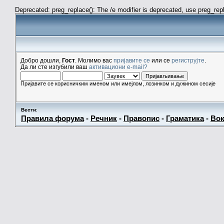
Deprecated: preg_replace(): The /e modifier is deprecated, use preg_re
Добро дошли,
Гост
. Молимо вас
пријавите се
или се
региструјте
.
Да ли сте изгубили ваш
активациони e-mail?
Пријавите се корисничким именом или имејлом, лозинком и дужином сесије
Вести
:
Правила форума
-
Речник
-
Правопис
-
Граматика
-
Вок