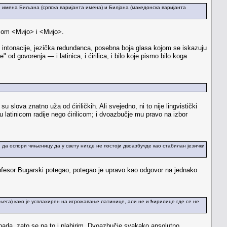
ти имена Биљана (српска варијанта имена) и Билјана (македонска варијанта
licom <Мијо> i <Мијо>.
i intonacije, jezička redundanca, posebna boja glasa kojom se iskazuju
" od govorenja — i latinica, i ćirilica, i bilo koje pismo bilo koga
a su slova znatno uža od ćiriličkih. Ali svejedno, ni to nije lingvistički
 latinicom radije nego ćirilicom; i dvoazbučje mu pravo na izbor
о, да оспори чињеницу да у свету нигде не постоји двоазбучде као стабилан језички
profesor Bugarski potegao, potegao je upravo kao odgovor na jednako
ега) како је усплахирен на игрожавање латинице, али не и ћирилице где се не
napada, zato se na to i plahirim. Dvoazbučje svakako apsolutno