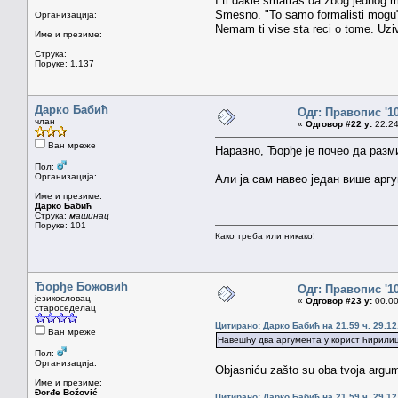
I ti dakle smatras da zbog jednog m
Smesno. "To samo formalisti mogu", 
Организација:
Nemam ti vise sta reci o tome. Uziv
Име и презиме:
Струка:
Поруке: 1.137
Дарко Бабић
Одг: Правопис '1
члан
«
Одговор #22 у:
22.24
Ван мреже
Наравно, Ђорђе је почео да разм
Пол:
Организација:
Али ја сам навео један више аргу
Име и презиме:
Дарко Бабић
Струка:
машинац
Поруке: 101
Како треба или никако!
Ђорђе Божовић
Одг: Правопис '1
језикословац
«
Одговор #23 у:
00.00
староседелац
Цитирано: Дарко Бабић на 21.59 ч. 29.12
Ван мреже
Навешћу два аргумента у корист ћирилице
Пол:
Организација:
Objasniću zašto su oba tvoja argu
Име и презиме:
Đorđe Božović
Цитирано: Дарко Бабић на 21.59 ч. 29.12