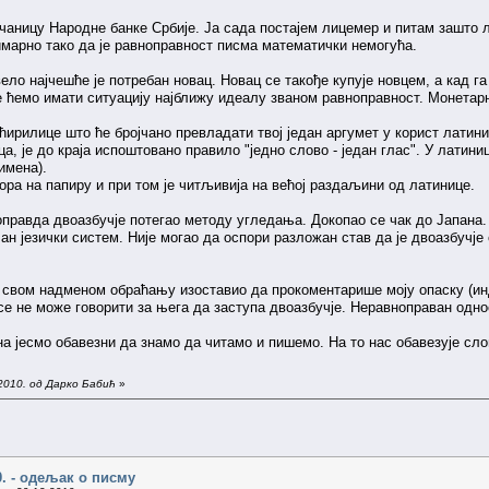
вчаницу Народне банке Србије. Ја сада постајем лицемер и питам зашто л
имарно тако да је равноправност писма математички немогућа.
ело најчешће је потребан новац. Новац се такође купује новцем, а кад г
е ћемо имати ситуацију најближу идеалу званом равноправност. Монетарн
ирилице што ће бројчано превладати твој један аргумет у корист латини
ца, је до краја испоштовано правило "једно слово - један глас". У латин
имена).
ра на папиру и при том је читљивија на већој раздаљини од латинице.
оправда двоазбучје потегао методу угледања. Докопао се чак до Јапана. 
ан језички систем. Није могао да оспори разложан став да је двоазбучје 
 свом надменом обраћању изоставио да прокоментарише моју опаску (инд
 се не може говорити за њега да заступа двоазбучје. Неравноправан одно
на јесмо обавезни да знамо да читамо и пишемо. На то нас обавезује сло
2010. од Дарко Бабић
»
0. - одељак о писму