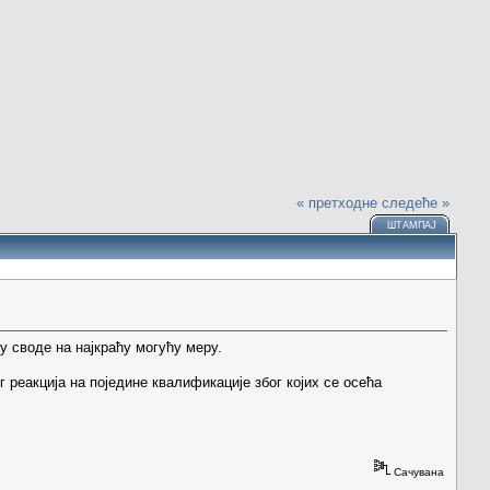
« претходне
следеће »
ШТАМПАЈ
у своде на најкраћу могућу меру.
 реакција на поједине квалификације због којих се осећа
Сачувана