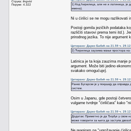
Струка:
lingvist
1) Код ћирилица, али не и латиница, је 
Поруке: 4.322
имена).
Ni u ćirilici se ne mogu razlikovat
Postoji gomila jezičkih podataka k
različiti stavovi prema temi itd.). J
prirodnog jezika. To nije argument k
Цитирано: Дарко Бабић на 21.59 ч. 29.12
2) Ћирилица заузима мање простора на п
Latinica je ta koja zauzima manje 
argument. Može biti jedino ekonomsk
svakako omogućuje).
Цитирано: Дарко Бабић на 21.59 ч. 29.12
Ранко Бугарски је у покушају да оправда 
систем.
Osim u Japanu, gde postoji četvero
vulgarne tvrdnje "ćiriličara" kako "
Цитирано: Дарко Бабић на 21.59 ч. 29.12
Додатак: Приметно је да Ђорђе у свом н
може говорити за њега да заступа двоаз
Ne reagiram na "ugrožavanje ćirilic