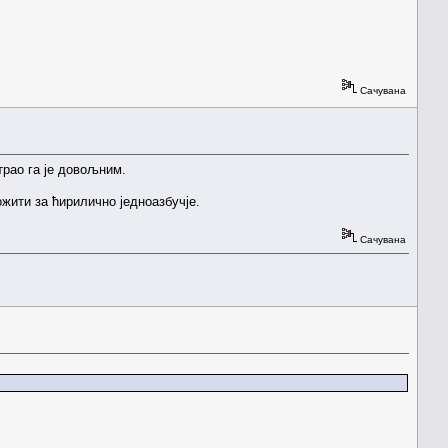
Сачувана
трао га је довољним.
ожити за ћирилично једноазбучје.
Сачувана