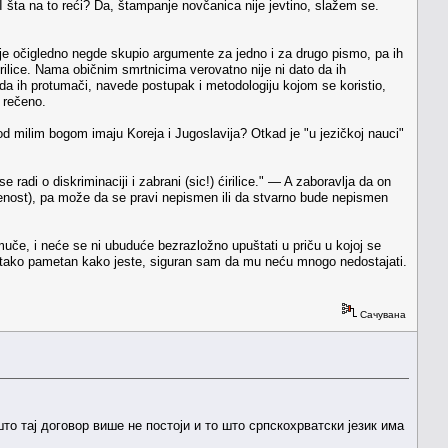
I šta na to reći? Da, štampanje novčanica nije jevtino, slažem se.
je očigledno negde skupio argumente za jedno i za drugo pismo, pa ih
ćirilice. Nama običnim smrtnicima verovatno nije ni dato da ih
da ih protumači, navede postupak i metodologiju kojom se koristio,
i rečeno.
 milim bogom imaju Koreja i Jugoslavija? Otkad je "u jezičkoj nauci"
e radi o diskriminaciji i zabrani (sic!) ćirilice." — A zaboravlja da on
menost), pa može da se pravi nepismen ili da stvarno bude nepismen
če, i neće se ni ubuduće bezrazložno upuštati u priču u kojoj se
bi tako pametan kako jeste, siguran sam da mu neću mnogo nedostajati.
Сачувана
то тај договор више не постоји и то што српскохрватски језик има