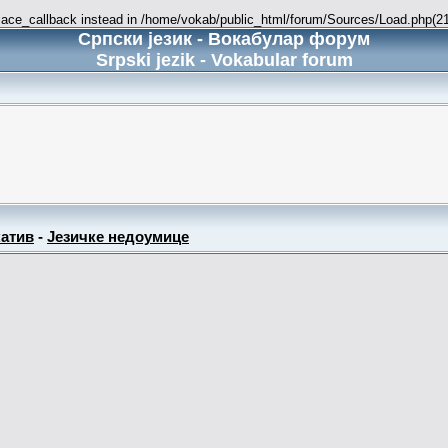
place_callback instead in /home/vokab/public_html/forum/Sources/Load.php(216
Српски језик - Вокабулар форум
Srpski jezik - Vokabular forum
атив
-
Језичке недоумице