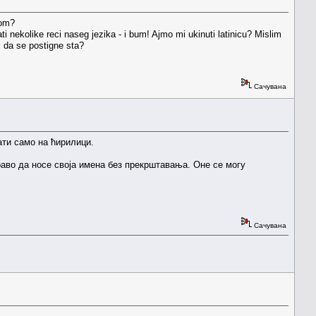
com?
nekolike reci naseg jezika - i bum! Ajmo mi ukinuti latinicu? Mislim
. da se postigne sta?
Сачувана
ати само на ћирилици.
право да носе своја имена без прекрштавања. Оне се могу
Сачувана