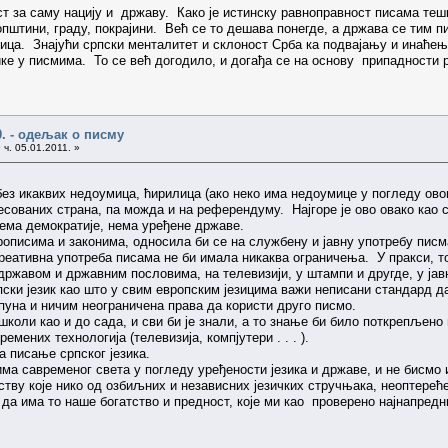
ст за саму нацију и државу. Како је истинску равноправност писама тешк
општини, граду, покрајини. Већ се то дешава понегде, а држава се тим п
иница. Знајући српски менталитет и склоност Срба ка подвајању и инаћењу
ике у писмима. То се већ догодило, и догађа се на основу припадности 
0. - одељак о писму
 ч. 05.01.2011. »
без икаквих недоумица, ћирилица (ако неко има недоумице у погледу овога
есованих страна, па можда и на референдуму. Најгоре је ово овако као 
нема демократије, нема уређене државе.
рописима и законима, односила би се на службену и јавну употребу писм
креативна употреба писама не би имала никаква ограничења. У пракси, т
с државом и државним пословима, на телевизији, у штампи и другде, у ја
српски језик као што у свим европским језицима важи неписани стандард 
 пуна и ничим неограничена права да користи друго писмо.
 школи као и до сада, и сви би је знали, а то знање би било поткрепљен
мених технологија (телевизија, компјутери . . . ).
а писање српског језика.
ма савременог света у погледу уређености језика и државе, и не бисмо
тву које нико од озбиљних и независних језичких стручњака, неоптерећен
да има то наше богатство и предност, које ми као проверено најнапредни