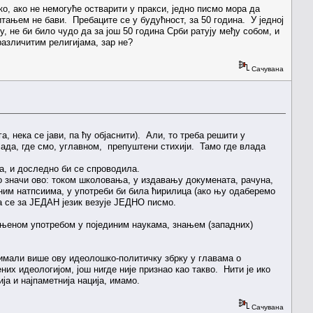
о, ако не немогуће остварити у пракси, једно писмо мора да
итањем не бави. Пребаците се у будућност, за 50 година. У једној
, не би било чудо да за још 50 година Срби ратују међу собом, и
различитим религијама, зар не?
Сачувана
, нека се јави, па ћу објаснити). Али, то треба решити у
сада, где смо, углавном, препуштени стихији. Тамо где влада
а, и доследно би се спроводила.
о значи ово: током школовања, у издавању докумената, рачуна,
вним натпсиима, у употреби би била ћирилица (ако њу одаберемо
да се за ЈЕДАН језик везује ЈЕДНО писмо.
о њеном употребом у појединим наукама, знањем (западних)
 имали више ову идеолошко-политичку збрку у главама о
их идеологијом, још нигде није признао као такво. Нити је ико
ја и најпаметнија нација, имамо.
Сачувана