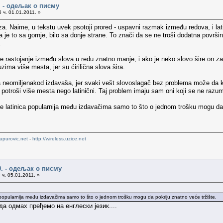
. - одељак о писму
 ч. 01.01.2011. »
. Naime, u tekstu uvek psotoji prored - uspavni razmak između redova, i latini
da je to sa gornje, bilo sa donje strane. To znači da se ne troši dodatna površ
.
jer je rastojanje između slova u redu znatno manje, i ako je neko slovo šire on 
zima više mesta, jer su ćirilična slova šira.
lica neomiljenakod izdavaša, jer svaki vešt slovoslagač bez problema može da
 potroši više mesta nego latinični. Taj problem imaju sam oni koji se ne razum
o je latinica popularnija među izdavačima samo to što o jednom trošku mogu da 
upurovic.net
-
http://wireless.uzice.net
0. - одељак о писму
 ч. 05.01.2011. »
nica popularnija među izdavačima samo to što o jednom trošku mogu da pokriju znatno veće tržište.
а одмах пређемо на енглески језик....