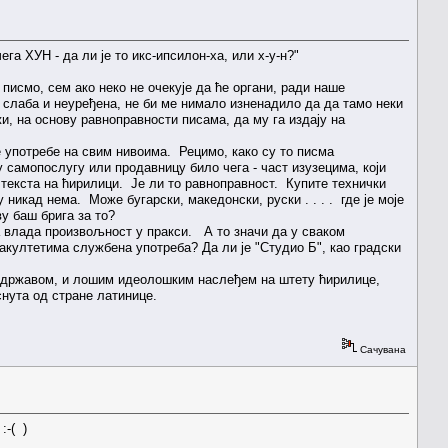
га ХУН - да ли је то икс-ипсилон-ха, или х-у-н?"
писмо, сем ако неко не очекује да ће органи, ради наше
 слаба и неуређена, не би ме нимало изненадило да да тамо неки
и, на основу равноправности писама, да му га издају на
е употребе на свим нивоима. Рецимо, како су то писма
 самопослугу или продавницу било чега - част изузецима, који
 текста на ћирилици. Је ли то равноправност. Купите технички
 никад нема. Може бугарски, македонски, руски . . . . где је моје
у баш брига за то?
 влада произвољност у пракси. А то значи да у сваком
акултетима службена употреба? Да ли је "Студио Б", као градски
ом државом, и лошим идеолошким наслеђем на штету ћирилице,
иснута од стране латинице.
Сачувана
:-( )