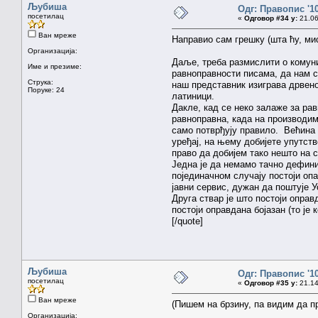
Љубиша
Одг: Правопис '1
посетилац
«
Одговор #34 у:
21.06
Ван мреже
Направио сам грешку (шта ћу, мис
Организација:
Даље, треба размислити о комуни
Име и презиме:
равноправности писама, да нам с
Струка:
наш представник изиграва дрвено
Поруке: 24
латиници.
Дакле, кад се неко залаже за ра
равноправна, када на производим
само потврђују правило. Већина 
уређај, на њему добијете упутств
право да добијем тако нешто на 
Једна је да немамо тачно дефин
појединачном случају постоји оп
јавни сервис, дужан да поштује У
Друга ствар је што постоји опра
постоји оправдана бојазан (то је
[/quote]
Љубиша
Одг: Правопис '1
посетилац
«
Одговор #35 у:
21.14
Ван мреже
(Пишем на брзину, па видим да пр
Организација: