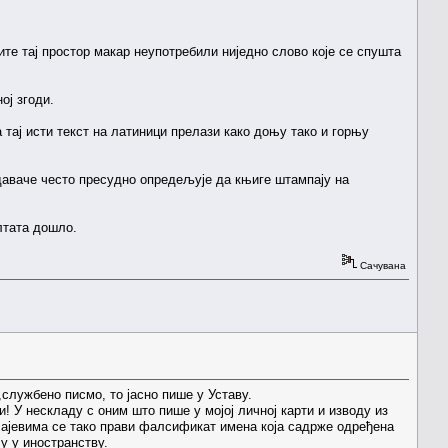
те тај простор макар неупотребили ниједно слово које се спушта
ној згоди.
 тај исти текст на латиници прелази како доњу тако и горњу
здаваче често пресудно опредељује да књиге штампају на
лтата дошло.
Сачувана
службено писмо, то јасно пише у Уставу.
! У нескладу с оним што пише у мојој личној карти и изводу из
учајевима се тако прави фалсификат имена која садрже одређена
ању у иностранству.