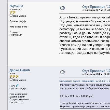
Љубиша
Одг: Правопис '1
посетилац
«
Одговор #37 у:
21.41
Ван мреже
А шта ћемо с правом људи на изб
Под један, приватно би увек могл
Организација:
Под два, немате избора ни у погл
Име и презиме:
семафору (ја бих више волео да ј
Струка:
погледу новца (ја бих волео да с
Поруке: 24
степени, када све бљешти и асфал
свесни колика ограничења постој
Убеђен сам да би сви увидели пр
путоказима би имали натписе на с
латиници, тако да није ни (службе
Дарко Бабић
Одг: Правопис '1
члан
«
Одговор #38 у:
22.39
Ван мреже
Цитирано: Дарко Новаковић на 14.36 ч. 3
Математика у горњој причи је мало сумњи
Пол:
за тих шест пиксела, добијамо површину 
Организација:
Име и презиме:
2
29 pix x 724 pix = 20996 pix
.
Дарко Бабић
Струка:
машинац
Поруке: 101
Тако добијамо да у овом случају латини
Наравно, правилнији резултат се добија 