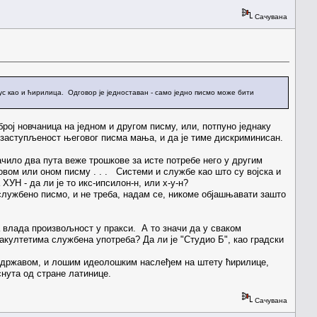
Сачувана
с као и ћирилица. Одговор је једноставан - само једно писмо може бити
рој новчаница на једном и другом писму, или, потпуно једнаку
е заступљеност његовог писма мања, и да је тиме дискриминисан.
чило два пута веже трошкове за исте потребе него у другим
вом или оном писму . . . Системи и службе као што су војска и
УН - да ли је то икс-ипсилон-н, или х-у-н?
 службено писмо, и не треба, надам се, никоме објашњавати зашто
 влада произвољност у пракси. А то значи да у сваком
акултетима службена употреба? Да ли је "Студио Б", као градски
ом државом, и лошим идеолошким наслеђем на штету ћирилице,
снута од стране латинице.
Сачувана