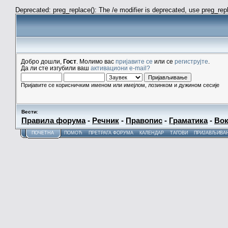
Deprecated: preg_replace(): The /e modifier is deprecated, use preg_re
Добро дошли,
Гост
. Молимо вас
пријавите се
или се
региструјте
.
Да ли сте изгубили ваш
активациони e-mail?
Пријавите се корисничким именом или имејлом, лозинком и дужином сесије
Вести
:
Правила форума
-
Речник
-
Правопис
-
Граматика
-
Вок
ПОЧЕТНА
ПОМОЋ
ПРЕТРАГА ФОРУМА
КАЛЕНДАР
ТАГОВИ
ПРИЈАВЉИВА