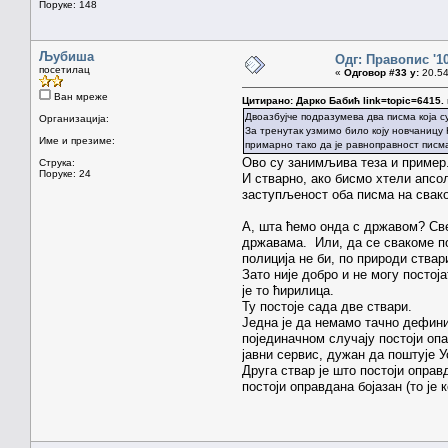
Поруке: 148
Љубиша
Одг: Правопис '1
посетилац
«
Одговор #33 у:
20.54
Ван мреже
Цитирано: Дарко Бабић link=topic=641
Двоазбујче подразумева два писма која 
Организација:
За тренутак узмимо било коју новчаницу
Име и презиме:
примарно тако да је равноправност пис
Ово су занимљива теза и пример
Струка:
Поруке: 24
И стварно, ако бисмо хтели апсо
заступљеност оба писма на свако
А, шта ћемо онда с државом? Све
државама. Или, да се свакоме по
полиција не би, по природи ствар
Зато није добро и не могу посто
је то ћирилица.
Ту постоје сада две ствари.
Једна је да немамо тачно дефини
појединачном случају постоји оп
јавни сервис, дужан да поштује У
Друга ствар је што постоји опра
постоји оправдана бојазан (то је