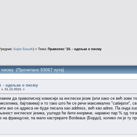
Уредник:
Бојан Башић
) > Тема:
Правопис '10. - одељак о писму
о писму (Прочитано 93067 пута)
0. - одељак о писму
 ч. 31.12.2010. »
лажем да правописној комисији за енглески језик (или како се већ зове т
пикселима, бајтовима) и то тако што ће се речи максимално "сабијати", 
ти ако се адреса не буде писала као address, већ као adres. Па онда suc
еност енглеског језика, уштеде ће бити енормне, наравно пар % од тога 
е на француски, па мало кастрирате Bordeaux (Бордо), колико ли је ту 