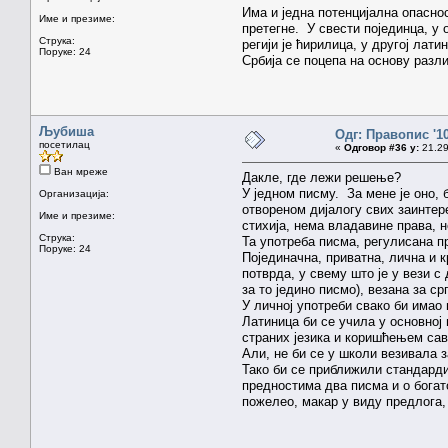
Има и једна потенцијална опасно
Име и презиме:
претегне. У свести појединца, у 
Струка:
регији је ћирилица, у другој лат
Поруке: 24
Србија се поцепа на основу разл
Љубиша
Одг: Правопис '1
посетилац
«
Одговор #36 у:
21.29
Ван мреже
Дакле, где лежи решење?
У једном писму. За мене је оно, 
Организација:
отвореном дијалогу свих заинтер
Име и презиме:
стихија, нема владавине права, 
Струка:
Та употреба писма, регулисана п
Поруке: 24
Појединачна, приватна, лична и 
потврда, у свему што је у вези 
за то једино писмо), везана за 
У личној употреби свако би имао
Латиница би се учила у основној
страних језика и коришћењем савре
Али, не би се у школи везивала з
Тако би се приближили стандарди
предностима два писма и о богатс
пожелео, макар у виду предлога, 