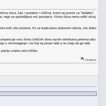
čna slova, kao i usotalom i ćirilična, korsit taj prostor za "dodatke"
ina, nego se upotrebljava već postojeća. Visina slova nema veliki uticaj
zaista troši više prostora. Ko se ikada bavio prelomom teksta, vrlo dobro
 kompenzuje veću širinu ćiriličnih slova raznim tehnikama preloma tako
eju u slovoslaganje i oni koji taj posao rade a ne znaju da ga rade.
pokriju znatno veće tržište.
Сачувана