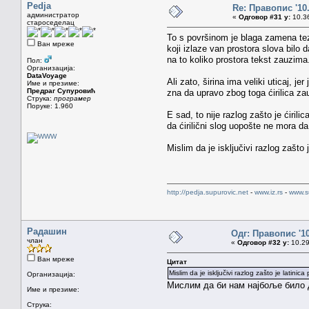
Pedja
Re: Правопис '10
администратор
«
Одговор #31 у:
10.36
староседелац
To s površinom je blaga zamena teza
Ван мреже
koji izlaze van prostora slova bilo 
na to koliko prostora tekst zauzima
Пол:
Организација:
DataVoyage
Ali zato, širina ima veliki uticaj, 
Име и презиме:
Предраг Супуровић
zna da upravo zbog toga ćirilica zau
Струка:
програмер
Поруке: 1.960
E sad, to nije razlog zašto je ćiri
da ćirilični slog uopošte ne mora da
Mislim da je isključivi razlog zašt
http://pedja.supurovic.net
-
www.iz.rs
-
www.s
Радашин
Одг: Правопис '1
члан
«
Одговор #32 у:
10.29
Ван мреже
Цитат
Mislim da je isključivi razlog zašto je lati
Организација:
Мислим да би нам најбоље било д
Име и презиме:
Струка: