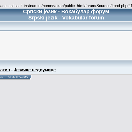
place_callback instead in /home/vokab/public_html/forum/Sources/Load.php(216
Српски језик - Вокабулар форум
Srpski jezik - Vokabular forum
атив
-
Језичке недоумице
ЊЕ
РЕГИСТРАЦИЈА