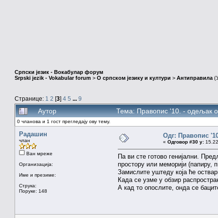
Српски језик - Вокабулар форум
Srpski jezik - Vokabular forum
>
О српском језику и култури
>
Антиправила
(
Странице:
1
2
[
3
]
4
5
...
9
Аутор
Тема: Правопис '10. - одељак 
0 чланова и 1 гост прегледају ову тему.
Радашин
Одг: Правопис '1
члан
«
Одговор #30 у:
15.22
Ван мреже
Па ви сте готово генијални. Пред
простору или меморији (папиру, 
Организација:
Замислите уштеду која ће оствари
Име и презиме:
Када се узме у обзир распрострањ
Струка:
А кад то опослите, онда се бацит
Поруке: 148