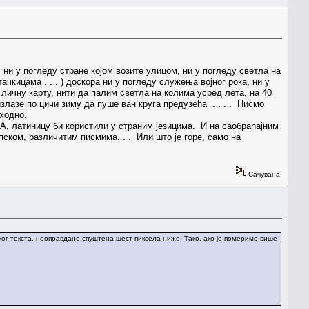
 ни у погледу стране којом возите улицом, ни у погледу светла на
чкицама . . . ) доскора ни у погледу служења војног рока, ни у
м личну карту, нити да палим светла на колима усред лета, на 40
излазе по цичи зиму да пуше ван круга предузећа . . . . Нисмо
пходно.
 А, латиницу би користили у страним језицима. И на саобраћајним
пском, различитим писмима. . . Или што је горе, само на
Сачувана
чког текста, неоправдано спуштена шест пиксела ниже. Тако, ако је померимо више