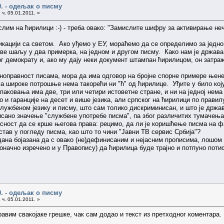
0. - одељак о писму
 ч. 05.01.2011. »
лим на ћирилици :-) - треба овако: "Замислите шифру за активирање нече
кацији са светом. Ако уђемо у ЕУ, мораћемо да се определимо за једно 
ве шаљу у два примерка, на једном и другом писму. Како нам је држава
г демократу и, ако му дају неки документ штампан ћирилицом, он затраж
вноправност писама, мора да има одговор на бројне спорне примере њен
а широке потрошње нема такорећи ни "ћ" од ћирилице. Уђите у било коју
паковања има две, три или четири истоветне стране, и ни на једној нема
о и гаранције на десет и више језика, али српског на ћирилици по правилу
службеном језику и писму, што сам толико дискриминисан, и што је држав
исано значење "службене употребе писма", па због различитих тумачења
асност да се крше његова права: рецимо, да ли је коришћење писма на ф
став у погледу писма, као што то чини "Јавни ТВ сервис Србија"?
вдана бојазана да с овако (не)дефинисаним и нејасним прописима, лош
 коначно изречено и у Правопису) да ћирилица буде трајно и потпуно пот
0. - одељак о писму
 ч. 05.01.2011. »
авим свакојаке грешке, чак сам додао и текст из претходног коментара. 