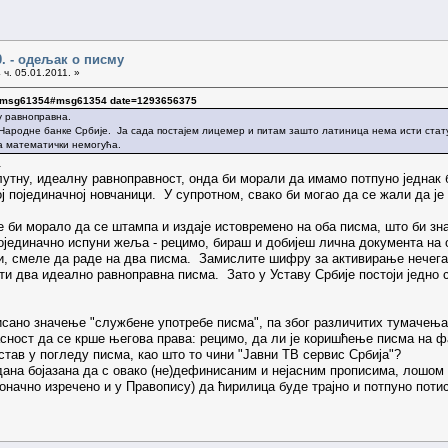
0. - одељак о писму
 ч. 05.01.2011. »
5. msg61354#msg61354 date=1293656375
су равноправна.
 Народне банке Србије. Ја сада постајем лицемер и питам зашто латиница нема исти стату
ма математички немогућа.
.
лутну, идеалну равноправност, онда би морали да имамо потпуно једнак б
ј појединачној новчаници. У супротном, свако би могао да се жали да ј
 би морало да се штампа и издаје истовремено на оба писма, што би зна
јединачно испуни жеља - рецимо, бираш и добијеш лична документа на о
и, смеле да раде на два писма. Замислите шифру за активирање нечега Х
јати два идеално равноправна писма. Зато у Уставу Србије постоји једно
сано значење "службене употребе писма", па због различитих тумачења
асност да се крше његова права: рецимо, да ли је коришћење писма на ф
став у погледу писма, као што то чини "Јавни ТВ сервис Србија"?
вдана бојазана да с овако (не)дефинисаним и нејасним прописима, лош
 коначно изречено и у Правопису) да ћирилица буде трајно и потпуно поти