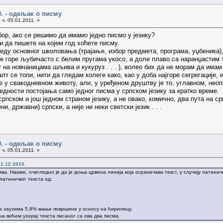
0. - одељак о писму
 ч. 05.01.2011. »
ор, ако се решимо да имамо једно писмо у језику?
и да пишете на којем год хоћете писму.
еду основног школовања (трајање, избор предмета, програма, уџбеника),
е горе љубичасто с белим пругама укосо, а доле плаво са наранџастим та
у на новчаницама шљива и кукуруз . . . ), волео бих да не морам да има
т се топи, нити да гледам колеге како, као у доба најгоре сегрегације, 
е у свакодневном животу, али, у уређеном друштву је то, углавном, нео
едности постојања само једног писма у српском језику за кратко време.
рпском и још једном страном језику, а не овако, комично, два пута на ср
ни, државни) српски, а није ни неки светски језик . . .
0. - одељак о писму
 ч. 05.01.2011. »
1.12.2010.
ва. Наиме, очигледно је да је доња црвена линија која ограничава текст, у случају латини
латиничког текста од:
ца заузима 5.8% мање површине у осносу на ћирилицу.
на већем узорку текста писаног са ова два писма.