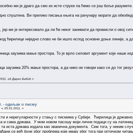
осебно ми је драго да смо из исте струке па ћемо се још боље разумети.
дно спуштена. Ви прилико писања књига на рачунару морате да обезбеди
 јер ме је интересовало да ли ће неког занимати да промисли о овој сит
код ћирилице ниједно слово не би ишло испод основне доње линије, а да
иница заузима мање простора. То је врло силовит аргумент које наше и
ица заузима 20% мање простора, а да нико не говори како се до тог резу
2011. од Дарко Бабић
»
0. - одељак о писму
 ч. 05.01.2011. »
сти и нерегуларности у стању с писмима у Србији. Ћирилица је државно,
ва и сама држава. У мом новом пасошу моји лични подаци су на латиници
е та иста држава издала као званична документа. Сем тога, у неким сл
и грађани се већ буне због проблема које имају због тога при оптичком чит