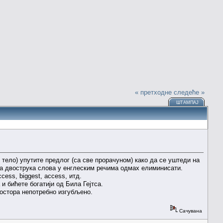
« претходне
следеће »
ШТАМПАЈ
о тело) упутите предлог (са све прорачуном) како да се уштеди на
сва двострука слова у енглеским речима одмах елиминисати.
cess, biggest, access, итд.
и бићете богатији од Била Гејтса.
простора непотребно изгубљено.
Сачувана