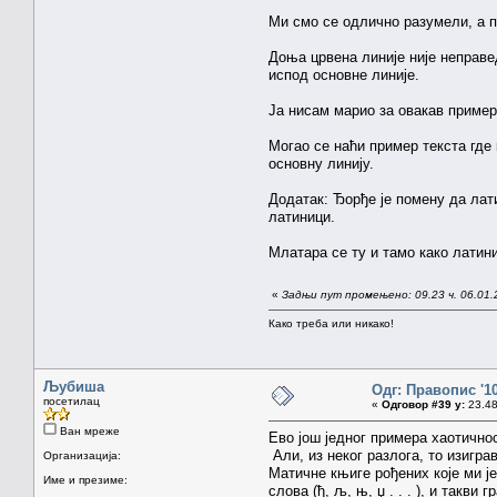
Ми смо се одлично разумели, а п
Доња црвена линије није неправе
испод основне линије.
Ја нисам марио за овакав пример,
Могао се наћи пример текста где 
основну линију.
Додатак: Ђорђе је помену да лат
латиници.
Млатара се ту и тамо како латин
«
Задњи пут промењено: 09.23 ч. 06.01.
Како треба или никако!
Љубиша
Одг: Правопис '1
посетилац
«
Одговор #39 у:
23.48
Ван мреже
Ево још једног примера хаотично
Али, из неког разлога, то изигра
Организација:
Матичне књиге рођених које ми ј
Име и презиме:
слова (ђ, љ, њ, џ . . . ), и такв