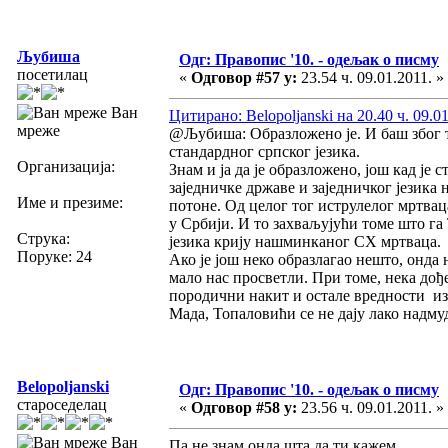
Љубиша
Одг: Правопис '10. - одељак о писму
посетилац
«
Одговор #57 у:
23.54 ч. 09.01.2011. »
Ван
Цитирано: Belopoljanski на 20.40 ч. 09.01
мреже
@Љубиша: Образложено је. И баш због т
стандардног српског језика.
Организација:
Знам и ја да је образложено, још кад је
заједничке државе и заједничког језика н
Име и презиме:
потоне. Од целог тог иструлелог мртваца,
у Србији. И то захваљујући томе што га 
Струка:
језика крију нашминканог СХ мртваца.
Поруке: 24
Ако је још неко образлагао нешто, онда
мало нас просветли. При томе, нека дођ
породични накит и остале вредности из
Мада, Топаловићи се не дају лако надмуд
Belopoljanski
Одг: Правопис '10. - одељак о писму
староседелац
«
Одговор #58 у:
23.56 ч. 09.01.2011. »
Ван
Па не знам онда шта да ти кажем.