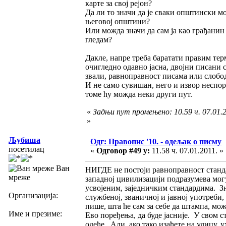
карте за свој рејон?
Да ли то значи да је сваки општински м
његовој општини?
Или можда значи да сам ја као грађанин
гледам?
Дакле, напре треба баратати правим тер
очигледно одавно јасна, двојни писани 
звали, равноправност писама или слобо
И не само сувишан, него и извор неспора
томе ћу можда неки други пут.
«
Задњи пут промењено: 10.59 ч. 07.01.
»
Љубиша
Одг: Правопис '10. - одељак о писму
посетилац
«
Одговор #49 у:
11.58 ч. 07.01.2011. »
Ван
НИГДЕ не постоји равноправност станда
мреже
западној цивилизацији подразумева мог
усвојеним, заједничким стандардима. Зна
Организација:
службеној, званичној и јавној употреби,
пише, шта ће сам за себе да штампа, мож
Име и презиме:
Ево поређења, да буде јасније. У свом с
одеће. Али, ако тако изађете на улицу, 