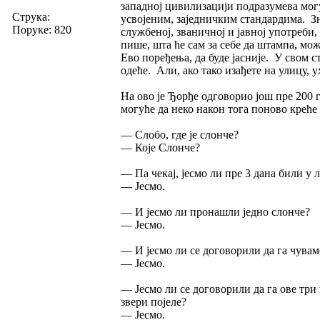
западној цивилизацији подразумева мог
Струка:
усвојеним, заједничким стандардима. Зна
Поруке: 820
службеној, званичној и јавној употреби,
пише, шта ће сам за себе да штампа, мож
Ево поређења, да буде јасније. У свом с
одеће. Али, ако тако изађете на улицу, 
На ово је Ђорђе одговорио још пре 200 г
могуће да неко након тога поново креће 
— Слобо, где је слонче?
— Које Слонче?
— Па чекај, јесмо ли пре 3 дана били у 
— Јесмо.
— И јесмо ли пронашли једно слонче?
— Јесмо.
— И јесмо ли се договорили да га чувамо
— Јесмо.
— Јесмо ли се договорили да га ове три
звери појеле?
— Јесмо.