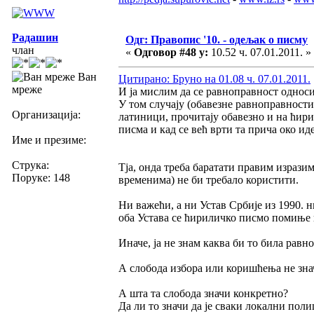
Радашин
Одг: Правопис '10. - одељак о писму
члан
«
Одговор #48 у:
10.52 ч. 07.01.2011. »
Ван
Цитирано: Бруно на 01.08 ч. 07.01.2011.
мреже
И ја мислим да се равноправност однос
У том случају (обавезне равноправности 
Организација:
латиници, прочитају обавезно и на ћир
писма и кад се већ врти та прича око и
Име и презиме:
Струка:
Тја, онда треба баратати правим изрази
Поруке: 148
временима) не би требало користити.
Ни важећи, а ни Устав Србије из 1990. 
оба Устава се ћириличко писмо помиње 
Иначе, ја не знам каква би то била равн
А слобода избора или коришћења не знач
А шта та слобода значи конкретно?
Да ли то значи да је сваки локални пол