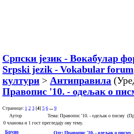
Српски језик - Вокабулар ф
Srpski jezik - Vokabular forum
култури
>
Антиправила
(Уре
Правопис '10. - одељак о пис
Странице:
1
2
3
[
4
]
5
6
...
9
Аутор
Тема: Правопис '10. - одељак о писму (П
0 чланова и 1 гост прегледају ову тему.
Бруно
Одг: Правопис '10. - одељак о писму