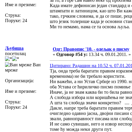
за то, а горе сам навео неке од проблема
Име и презиме:
Када имате дефинисан један стандард и 
штампати и латиницом, као што Ви кажет
Струка:
тако, грчким словима, и да се пише, ре
Поруке: 24
што језик толерише када је основни ста
Ми то немамо, нама се та основа љуља.
Љубиша
Одг: Правопис '10. - одељак о писму
посетилац
«
Одговор #54 у:
13.34 ч. 09.01.2011. »
Ван
Цитирано: Радашин на 10.52 ч. 07.01.201
мреже
Тја, онда треба баратати правим изрази
временима) не би требало користити.
Организација:
Ни важећи, а ни Устав Србије из 1990. 
оба Устава се ћириличко писмо помиње 
Име и презиме:
Иначе, ја не знам каква би то била равн
А слобода избора или коришћења не знач
Струка:
А шта та слобода значи конкретно? .... Д
Поруке: 24
Дакле, напре треба баратати правим тер
очигледно одавно јасна, двојни писани 
звали, равноправност писама или слобо
И не само сувишан, него и извор неспора
томе ћу можда неки други пут.