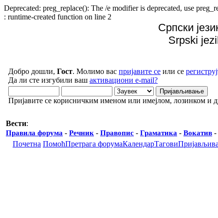
Deprecated: preg_replace(): The /e modifier is deprecated, use preg
: runtime-created function on line 2
Српски јези
Srpski jez
Добро дошли,
Гост
. Молимо вас
пријавите се
или се
региструј
Да ли сте изгубили ваш
активациони e-mail?
Пријавите се корисничким именом или имејлом, лозинком и 
Вести
:
Правила форума
-
Речник
-
Правопис
-
Граматика
-
Вокатив
Почетна
Помоћ
Претрага форума
Календар
Тагови
Пријављив