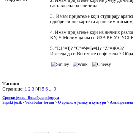
2. Имам пријатеље који не умеју да чи
састављена од сличица.
3. Имам пријатеље који студирају ара
одобре личне карте са арапским писмом,
4. Имам пријатеље који из личних разл
КУ, У. Молим да им се ИЗАЂЕ У СУСРЕТ 
5. "DJ"=Ђ? "C"=Ч=Ћ=Ц? "Z"=Ж=З?
Изгледа да и Ви имате своје жеље? Обра
Тагови:
Странице:
1
2
3
[
4
]
5
6
...
9
Српски језик - Вокабулар форум
Srpski jezik - Vokabular forum
>
О српском језику и култури
>
Антиправила