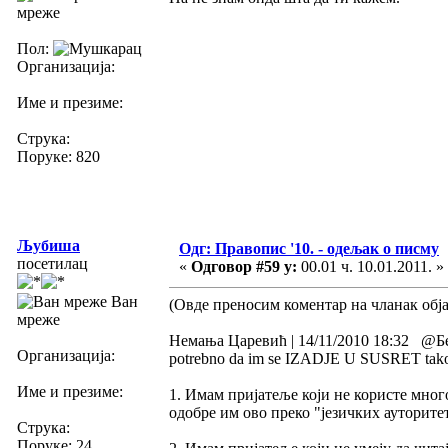
мреже
Пол:
Организација:
Име и презиме:
Струка:
Поруке: 820
Љубиша
Одг: Правопис '10. - одељак о писму
посетилац
«
Одговор #59 у:
00.01 ч. 10.01.2011. »
Ван
(Овде преносим коментар на чланак обј
мреже
Немања Царевић | 14/11/2010 18:32 @Бенде
Организација:
potrebno da im se IZADJE U SUSRET tako sto
Име и презиме:
1. Имам пријатеље који не користе мн
одобре им ово преко "језичких ауторите
Струка:
Поруке: 24