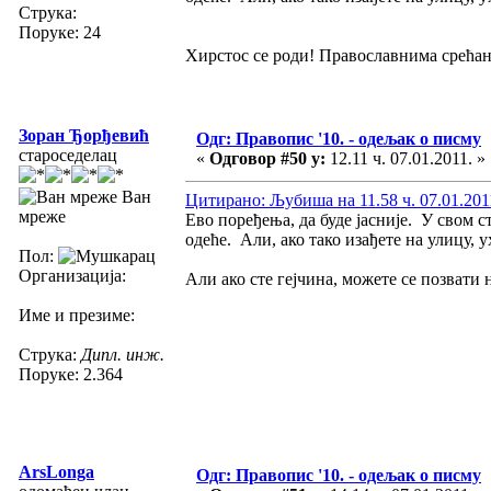
Струка:
Поруке: 24
Хирстос се роди! Православнима срећа
Зоран Ђорђевић
Одг: Правопис '10. - одељак о писму
староседелац
«
Одговор #50 у:
12.11 ч. 07.01.2011. »
Ван
Цитирано: Љубиша на 11.58 ч. 07.01.201
мреже
Ево поређења, да буде јасније. У свом с
одеће. Али, ако тако изађете на улицу, 
Пол:
Организација:
Али ако сте гејчина, можете се позвати
Име и презиме:
Струка:
Дипл. инж.
Поруке: 2.364
ArsLonga
Одг: Правопис '10. - одељак о писму