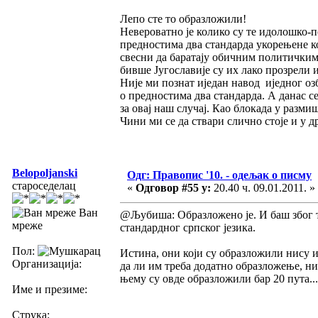
Лепо сте то образложили!
Невероватно је колико су те идолошко-п
предностима два стандарда укорењене код
свесни да баратају обичним политичким 
бивше Југославије су их лако прозрели
Није ми познат иједан навод иједног оз
о предностима два стандарда. А данас се
за овај наш случај. Као блокада у разм
Чини ми се да ствари слично стоје и у д
Belopoljanski
Одг: Правопис '10. - одељак о писму
староседелац
«
Одговор #55 у:
20.40 ч. 09.01.2011. »
Ван
@Љубиша: Образложено је. И баш због т
мреже
стандардног српског језика.
Пол:
Истина, они који су образложили нису иш
Организација:
да ли им треба додатно образложење, ни
њему су овде образложили бар 20 пута... 
Име и презиме:
Струка: