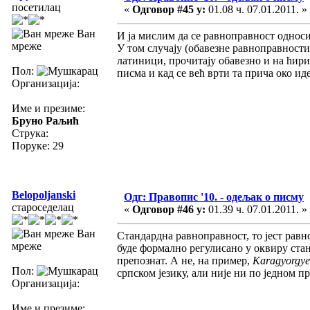
посетилац
«
Одговор #45 у:
01.08 ч. 07.01.2011. »
Ван
И ја мислим да се равноправност однос
мреже
У том случају (обавезне равноправности 
латиници, прочитају обавезно и на ћир
Пол:
писма и кад се већ врти та прича око и
Организација:
Име и презиме:
Бруно Раљић
Струка:
Поруке: 29
Belopoljanski
Одг: Правопис '10. - одељак о писму
староседелац
«
Одговор #46 у:
01.39 ч. 07.01.2011. »
Ван
Стандардна равноправност, то јест равн
мреже
буде формално регулисано у оквиру стан
препознат. А не, на пример,
Karagyorgyev
Пол:
српском језику, али није ни по једном п
Организација:
Име и презиме: