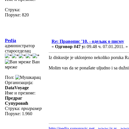
Струка:
Поруке: 820
Pedja
Re: Правопис '10. - одељак о писму
администратор
«
Одговор #47 у:
09.48 ч. 07.01.2011. »
староседелац
Iz diskusije je uklonjeno nekoliko poruka R
Ван
мреже
Molim vas da se ponašate uljudno i sa dužni
Пол:
Организација:
DataVoyage
Име и презиме:
Предраг
Супуровић
Струка:
програмер
Поруке: 1.960
http://pedja.supurovic.net
-
www.iz.rs
-
www