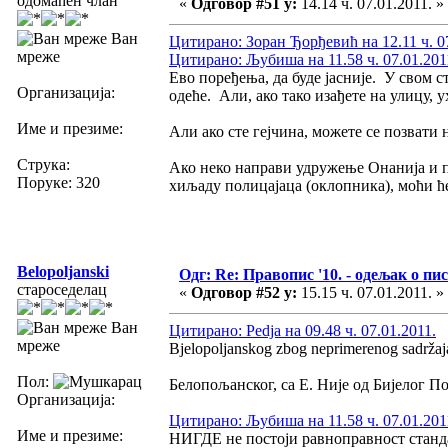
одомаћен члан
«
Одговор #51 у:
14.14 ч. 07.01.2011. »
Ван
Цитирано: Зоран Ђорђевић на 12.11 ч. 07
мреже
Цитирано: Љубиша на 11.58 ч. 07.01.201
Ево поређења, да буде јасније. У свом с
Организација:
одеће. Али, ако тако изађете на улицу, 
Име и презиме:
Али ако сте гејчина, можете се позвати
Струка:
Ако неко направи удружење Онанија и пр
Поруке: 320
хиљаду полицајаца (оклопника), моћи ћ
Belopoljanski
Одг: Re: Правопис '10. - одељак о пи
староседелац
«
Одговор #52 у:
15.15 ч. 07.01.2011. »
Ван
Цитирано: Pedja на 09.48 ч. 07.01.2011.
мреже
Bjelopoljanskog zbog neprimerenog sadržaj
Пол:
Белопољанског, са Е. Није од Бијелог П
Организација:
Цитирано: Љубиша на 11.58 ч. 07.01.201
Име и презиме:
НИГДЕ не постоји равноправност станда