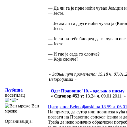
— Да ли га је прве ноћи чувао Јељцин и
— Јесте.
— Јесам ли га друге ноћи чувао ја (Клин
— Јеси.
— Је ли на тебе био ред да га чуваш ов
— Јесте.
— И где је сада то слонче?
— Које слонче?
«
Задњи пут промењено: 15.18 ч. 07.01.2
Belopoljanski
»
Љубиша
Одг: Правопис '10. - одељак о писму
посетилац
«
Одговор #53 у:
13.24 ч. 09.01.2011. »
Ван
Цитирано: Belopoljanski на 18.59 ч. 06.01
мреже
На пример, да аутор или новинска кућа 
позвати на Правопис српског језика и д
Организација:
Треба да неко коначно образложи потребу