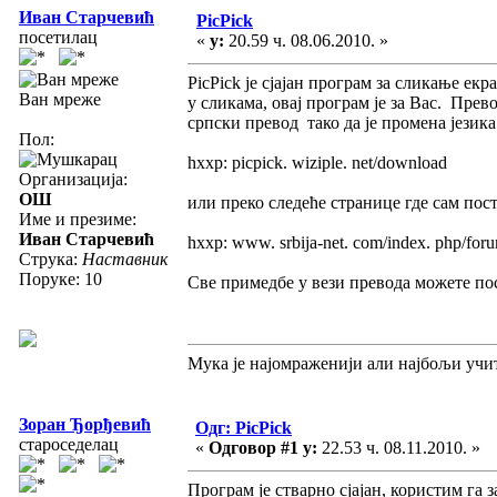
Иван Старчевић
PicPick
посетилац
«
у:
20.59 ч. 08.06.2010. »
PicPick је сјајан програм за сликање е
Ван мреже
у сликама, овај програм је за Вас. Прев
српски превод тако да је промена језик
Пол:
hxxp: picpick. wiziple. net/download
Организација:
ОШ
или преко следеће странице где сам пост
Име и презиме:
Иван Старчевић
hxxp: www. srbija-net. com/index. php/for
Струка:
Наставник
Поруке: 10
Све примедбе у вези превода можете пос
Мука је најомраженији али најбољи учи
Зоран Ђорђевић
Одг: PicPick
староседелац
«
Одговор #1 у:
22.53 ч. 08.11.2010. »
Програм је стварно сјајан, користим га