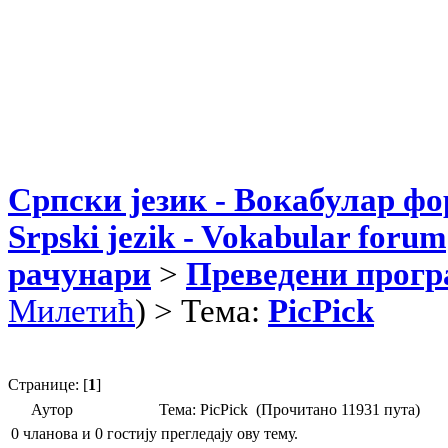
Српски језик - Вокабулар ф
Srpski jezik - Vokabular forum
рачунари
>
Преведени прог
Милетић
) > Тема:
PicPick
Странице: [
1
]
Аутор
Тема: PicPick (Прочитано 11931 пута)
0 чланова и 0 гостију прегледају ову тему.