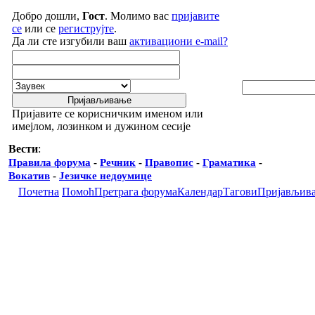
Добро дошли,
Гост
. Молимо вас
пријавите
се
или се
региструјте
.
Да ли сте изгубили ваш
активациони e-mail?
Пријавите се корисничким именом или
имејлом, лозинком и дужином сесије
Вести
:
Правила форума
-
Речник
-
Правопис
-
Граматика
-
Вокатив
-
Језичке недоумице
Почетна
Помоћ
Претрага форума
Календар
Тагови
Пријављив