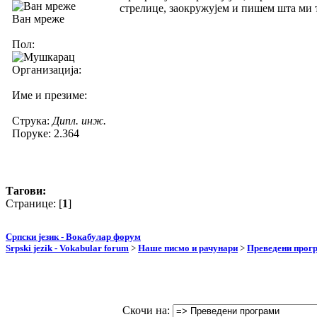
стрелице, заокружујем и пишем шта ми 
Ван мреже
Пол:
Организација:
Име и презиме:
Струка:
Дипл. инж.
Поруке: 2.364
Тагови:
Странице: [
1
]
Српски језик - Вокабулар форум
Srpski jezik - Vokabular forum
>
Наше писмо и рачунари
>
Преведени прог
Скочи на: