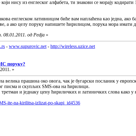
који нису из енглеског алфабета, ти знакови се морају кодирати 
кова енглеском лативницом биће вам наплаћена као једна, ако ба
две, а ако целу поруку напишете ћирилицом, порука мора имати до
 08.01.2011. од Pedja
»
.rs
-
www.supurovic.net
-
http://wireless.uzice.net
СМС поруку?
.2011. »
гла велика прашина око овога, чак је бугарски посланик у евро
ог писма и скупљих SMS-ова на ћирилици.
третман и једнаку цену ћириличких и латиничких слова како у н
-ite-na-kirilitsa-izlizat-po-skapi_id4536