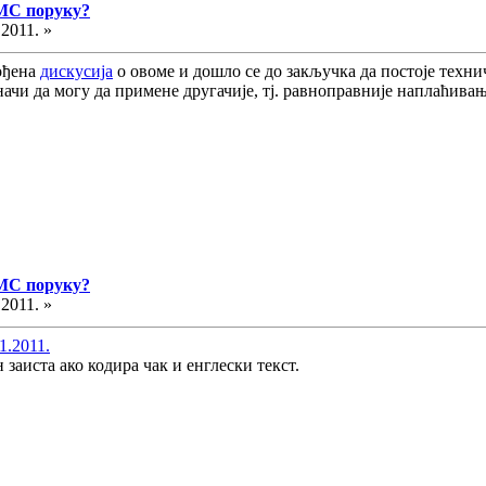
СМС поруку?
.2011. »
ођена
дискусија
о овоме и дошло се до закључка да постоје техни
значи да могу да примене другачије, тј. равноправније наплаћива
СМС поруку?
.2011. »
1.2011.
 заиста ако кодира чак и енглески текст.