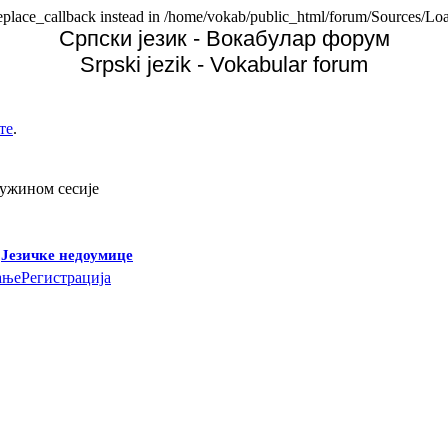
replace_callback instead in /home/vokab/public_html/forum/Sources/Loa
Српски језик - Вокабулар форум
Srpski jezik - Vokabular forum
те
.
дужином сесије
-
Језичке недоумице
ање
Регистрација