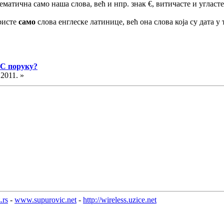
матична само наша слова, већ и нпр. знак €, витичасте и угласте
ористе
само
слова енглеске латинице, већ она слова која су дата у 
МС поруку?
.2011. »
.rs
-
www.supurovic.net
-
http://wireless.uzice.net