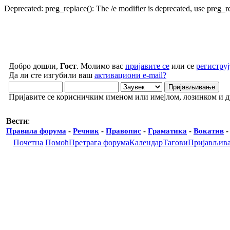
Deprecated: preg_replace(): The /e modifier is deprecated, use preg_
Добро дошли,
Гост
. Молимо вас
пријавите се
или се
региструј
Да ли сте изгубили ваш
активациони e-mail?
Пријавите се корисничким именом или имејлом, лозинком и 
Вести
:
Правила форума
-
Речник
-
Правопис
-
Граматика
-
Вокатив
Почетна
Помоћ
Претрага форума
Календар
Тагови
Пријављив