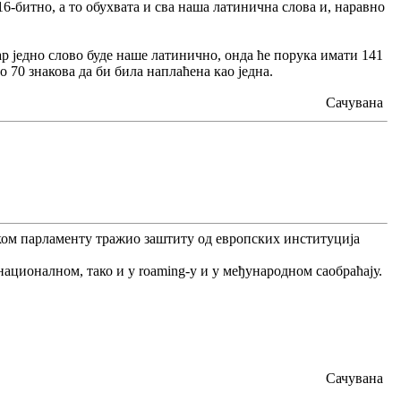
16-битно, а то обухвата и сва наша латинична слова и, наравно
р једно слово буде наше латинично, онда ће порука имати 141
 70 знакова да би била наплаћена као једна.
Сачувана
пском парламенту тражио заштиту од европских институција
ационалном, тако и у roaming-у и у међународном саобраћају.
Сачувана