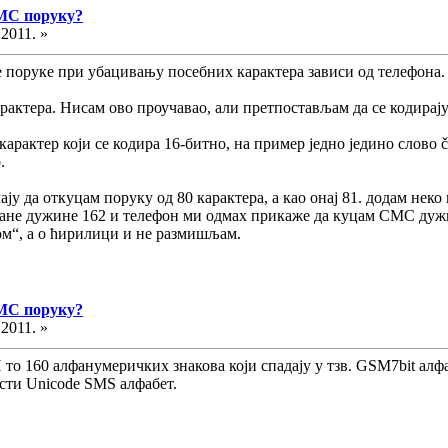
СМС поруку?
.2011. »
е поруке при убацивању посебних карактера зависи од телефона.
актера. Нисам ово проучавао, али претпостављам да се кодирају
карактер који се кодира 16-битно, на пример једно једино слово 
.
ју да откуцам поруку од 80 карактера, а као онај 81. додам неко 
стане дужине 162 и телефон ми одмах прикаже да куцам СМС дужи
м“, а о ћирилици и не размишљам.
СМС поруку?
.2011. »
И то 160 алфанумеричких знакова који спадају у тзв. GSM7bit алфа
исти Unicode SMS алфабет.