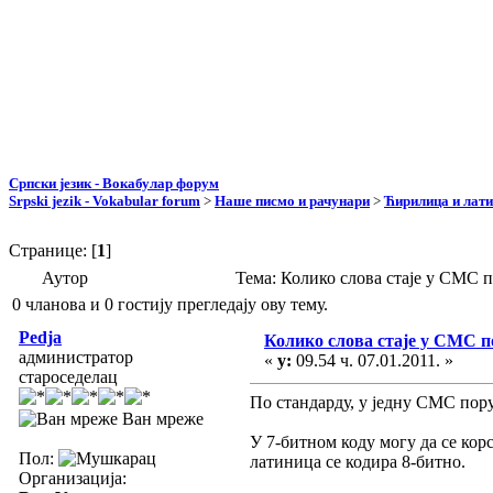
Српски језик - Вокабулар форум
Srpski jezik - Vokabular forum
>
Наше писмо и рачунари
>
Ћирилица и лат
Странице: [
1
]
Аутор
Тема: Колико слова стаје у СМС 
0 чланова и 0 гостију прегледају ову тему.
Pedja
Колико слова стаје у СМС п
администратор
«
у:
09.54 ч. 07.01.2011. »
староседелац
По стандарду, у једну СМС порук
Ван мреже
У 7-битном коду могу да се корс
Пол:
латиница се кодира 8-битно.
Организација: