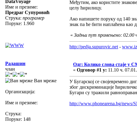
DataVoyage
Међутим, ако користите знакове 
Име и презиме:
целу ћирилицу.
Предраг Супуровић
Струка:
програмер
Ако напишете поруку од 140 зна
Поруке: 1.960
знак па ће бити наплаћена као 
«
Задњи пут промењено: 02.00 ч.
http://pedja.supurovic.net
-
www.iz
Радашин
Одг: Колико слова стаје у 
члан
«
Одговор #1 у:
11.10 ч. 07.01
Ван мреже
У Бугарској се својевремено ди
због дискриминације ћириличк
Организација:
Бугари су тражили равноправан 
Име и презиме:
http://www.phonearena.bg/news/SMS
Струка:
Поруке: 148