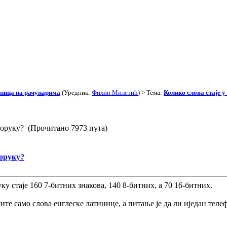
иница на рачунарима
(Уредник:
Филип Милетић
) > Тема:
Колико слова стаје 
поруку? (Прочитано 7973 пута)
оруку?
у стаје 160 7-битних знакова, 140 8-битних, а 70 16-битних.
ите само слова енглеске латинице, а питање је да ли иједан теле