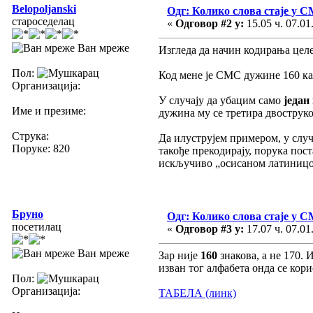
Belopoljanski
Одг: Колико слова стаје у 
староседелац
«
Одговор #2 у:
15.05 ч. 07.01
Ван мреже
Изгледа да начин кодирања цел
Пол:
Код мене је СМС дужине 160 кар
Организација:
У случају да убацим само
један
Име и презиме:
дужина му се третира двоструко
Струка:
Да илуструјем примером, у случа
Поруке: 820
такође прекодирају, порука по
искључиво „осисаном латиницо
Бруно
Одг: Колико слова стаје у 
посетилац
«
Одговор #3 у:
17.07 ч. 07.01
Ван мреже
Зар није
160
знакова, а не 170. 
изван тог алфабета онда се кор
Пол:
Организација:
ТАБЕЛА (линк)