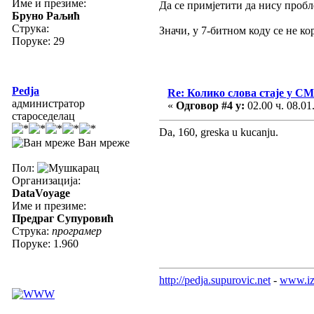
Име и презиме:
Да се примјетити да нису пробле
Бруно Раљић
Струка:
Значи, у 7-битном коду се не к
Поруке: 29
Pedja
Re: Колико слова стаје у С
администратор
«
Одговор #4 у:
02.00 ч. 08.01
староседелац
Da, 160, greska u kucanju.
Ван мреже
Пол:
Организација:
DataVoyage
Име и презиме:
Предраг Супуровић
Струка:
програмер
Поруке: 1.960
http://pedja.supurovic.net
-
www.iz