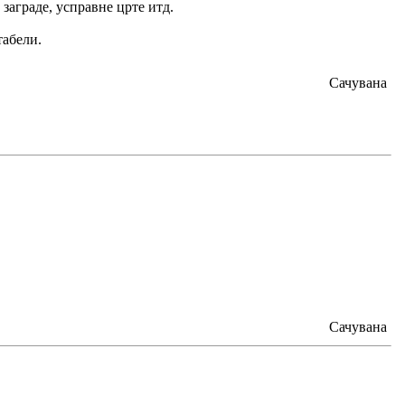
 заграде, усправне црте итд.
табели.
Сачувана
Сачувана