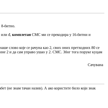
 8-битно.
č или đ,
комплетан
СМС ми се прекодира у 16-битни и
наше слово које се рачуна као 2, свих оних претходних 80 се
не 2 и да сам управо ушао у 2. СМС. Због тога поруке куцам
Сачувана
бет (не знам тачан назив). А ако користите било који знак