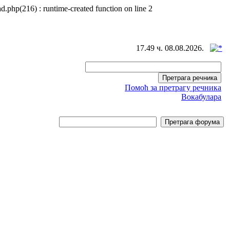
d.php(216) : runtime-created function on line 2
17.49 ч. 08.08.2026.
Помоћ за претрагу речника
Вокабулара