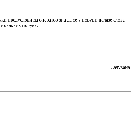
чки предуслови да оператор зна да се у поруци налазе слова
ње оваквих порука.
Сачувана