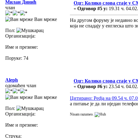
Милан Динић
Одг: Колико слова стаје у 
члан
«
Одговор #5 у:
19.31 ч. 04.02
Ван мреже
На другом форуму је недавно в
која не спадају у енглеска што 
Пол:
Организација:
Име и презиме:
Поруке: 74
Aleph
Одг: Колико слова стаје у 
одомаћен члан
«
Одговор #6 у:
23.54 ч. 04.02
Ван мреже
Цитирано: Pedja на 09.54 ч. 07.0
а питање је да ли иједан телефон
Пол:
Организација:
Nisam razumeo.
Име и презиме:
Струка: