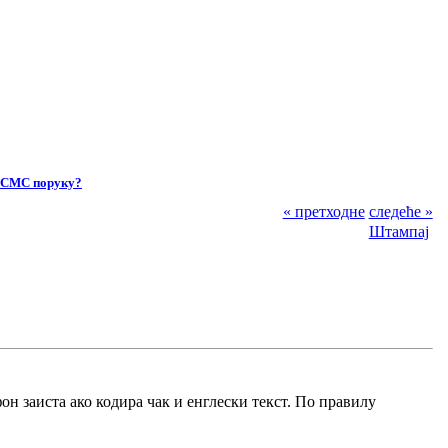
у СМС поруку?
« претходне
следеће »
Штампај
фон заиста ако кодира чак и енглески текст. По правилу