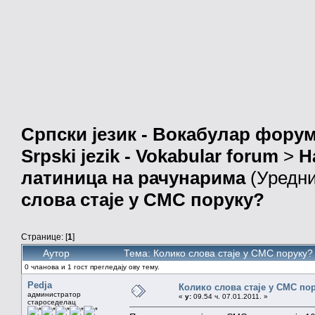
Српски језик - Вокабулар фору
Srpski jezik - Vokabular forum
>
Н
латиница на рачунарима
(Уредн
слова стаје у СМС поруку?
Странице: [
1
]
Аутор
Тема: Колико слова стаје у СМС поруку?
0 чланова и 1 гост прегледају ову тему.
Pedja
Колико слова стаје у СМС по
администратор
«
у:
09.54 ч. 07.01.2011. »
староседелац