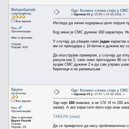
Belopoljanski
Одг: Колико слова стаје у СМС
староседелац
«
Одговор #2 у:
15.05 ч. 07.01.2011. »
Ван мреже
Изгледа да начин кодирања целе поруке п
Пол:
Организација:
Код мене је СМС дужине 160 карактера. Ни
Име и презиме:
У случају да убацим само
један
карактер к
Струка:
ми се прекодира у 16-битни и дужина му с
Поруке: 820
Да илуструјем примером, у случају да отку
рачуна као 2, свих оних претходних 80 се
куцам СМС дужине 2 и да сам управо ушао 
ћирилици и не размишљам.
Бруно
Одг: Колико слова стаје у СМС
посетилац
«
Одговор #3 у:
17.07 ч. 07.01.2011. »
Ван мреже
Зар није
160
знакова, а не 170. И то 160 а
назив). А ако користите било који знак из
Пол:
Организација:
ТАБЕЛА (линк)
Име и презиме:
Бруно Раљић
Струка:
Да се примјетити да нису проблематична са
Поруке: 29