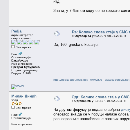
итд.
Значи, у 7-битном коду се не користе
само
Pedja
Re: Колико слова стаје у СМС
администратор
«
Одговор #4 у:
02.00 ч. 08.01.2011. »
староседелац
Da, 160, greska u kucanju.
Ван мреже
Пол:
Организација:
DataVoyage
Име и презиме:
Предраг Супуровић
Струка:
програмер
Поруке: 1.960
http://pedja.supurovic.net
-
www.iz.rs
-
www.supurovic.net
Милан Динић
Одг: Колико слова стаје у СМС
члан
«
Одговор #5 у:
19.31 ч. 04.02.2011. »
Ван мреже
На другом форуму је недавно вођена
диск
оператор зна да се у поруци налазе слова к
Пол:
Организација:
равноправније наплаћивање оваквих порук
Име и презиме: