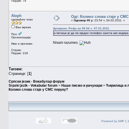
Поруке: 74
Aleph
Одг: Колико слова стаје у СМС
одомаћен члан
«
Одговор #6 у:
23.54 ч. 04.02.2011. »
Ван мреже
Цитирано: Pedja на 09.54 ч. 07.01.2011.
а питање је да ли иједан телефон заиста ако кодира 
Пол:
Организација:
Nisam razumeo.
Име и презиме:
Струка:
Поруке: 218
Тагови:
Странице: [
1
]
Српски језик - Вокабулар форум
Srpski jezik - Vokabular forum
>
Наше писмо и рачунари
>
Ћирилица и 
Колико слова стаје у СМС поруку?
Powered by SMF 1.