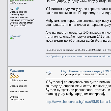
По стандарду, у једну СМС поруку стаје 160
Ван мреже
У 7-битном коду могу да се корсите само с
Пол:
Организација:
чак и енглески текст. По правилу латиница
DataVoyage
Име и презиме:
Предраг Супуровић
Међутим, ако користите знакове који нису 
Струка:
програмер
сва наша латинична слова и, наравно целу
Поруке: 1.960
Ако напишете поруку од 140 знакова енгле
латинично, онда ће порука имати 141 знак
мора имати до 70 знакова да би била напла
«
Задњи пут промењено: 02.00 ч. 08.01.2011. од Ped
http://pedja.supurovic.net
-
www.iz.rs
-
www.supurovic.net
Радашин
Одг: Колико слова стаје у СМС
члан
«
Одговор #1 у:
11.10 ч. 07.01.2011. »
Ван мреже
У Бугарској се својевремено дигла велика
заштиту од европских институција због ди
Организација:
Бугари су тражили равноправан третман и 
Име и презиме:
roaming-у и у међународном саобраћају.
Струка:
Поруке: 148
http://www.phonearena.bg/news/SMS-ite-na-kiri