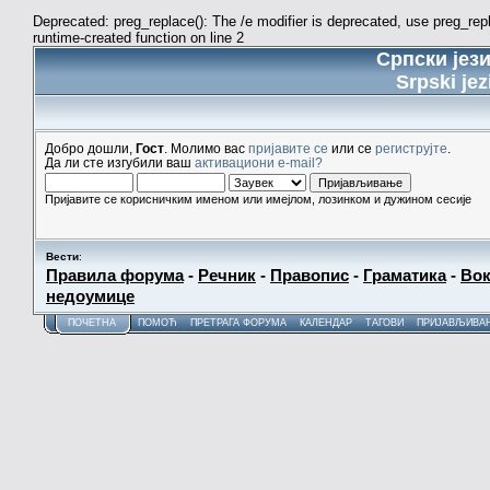
Deprecated: preg_replace(): The /e modifier is deprecated, use preg_re
runtime-created function on line 2
Српски јез
Srpski jez
Добро дошли,
Гост
. Молимо вас
пријавите се
или се
региструјте
.
Да ли сте изгубили ваш
активациони e-mail?
Пријавите се корисничким именом или имејлом, лозинком и дужином сесије
Вести
:
Правила форума
-
Речник
-
Правопис
-
Граматика
-
Вок
недоумице
ПОЧЕТНА
ПОМОЋ
ПРЕТРАГА ФОРУМА
КАЛЕНДАР
ТАГОВИ
ПРИЈАВЉИВА