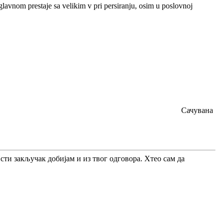
uglavnom prestaje sa velikim v pri persiranju, osim u poslovnoj
Сачувана
Исти закључак добијам и из твог одговора. Хтео сам да