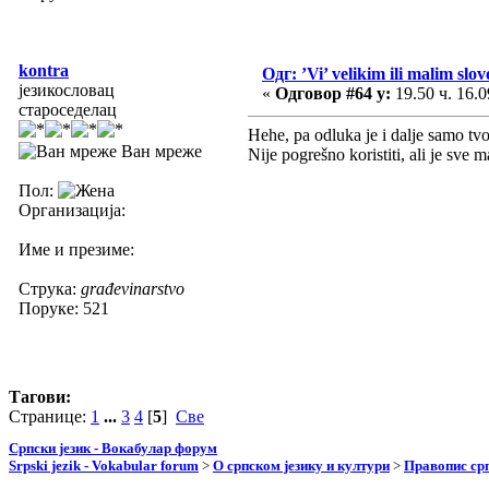
kontra
Одг: ’Vi’ velikim ili malim slo
језикословац
«
Одговор #64 у:
19.50 ч. 16.0
староседелац
Hehe, pa odluka je i dalje samo tv
Ван мреже
Nije pogrešno koristiti, ali je sve 
Пол:
Организација:
Име и презиме:
Струка:
građevinarstvo
Поруке: 521
Тагови:
Странице:
1
...
3
4
[
5
]
Све
Српски језик - Вокабулар форум
Srpski jezik - Vokabular forum
>
О српском језику и култури
>
Правопис срп