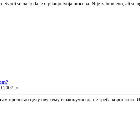
o. Svodi se na to da je u pitanju tvoja procena. Nije zabranjeno, ali se 
vom?
9.2007. »
 сам прочитао целу ову тему и закључио да не треба користити. 