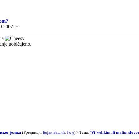
vom?
9.2007. »
oja
manje uobičajeno.
ског језика
(Уредници:
Бојан Башић
,
J o e
) > Тема:
’Vi’ velikim ili malim slov