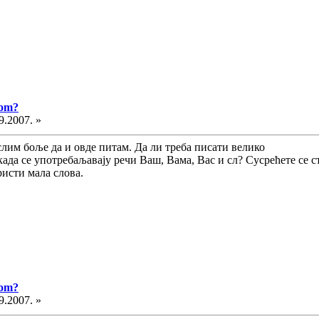
vom?
9.2007. »
мислим боље да и овде питам. Да ли треба писати велико
ада се употребаљавају речи Ваш, Вама, Вас и сл? Сусрећете се 
исти мала слова.
vom?
9.2007. »