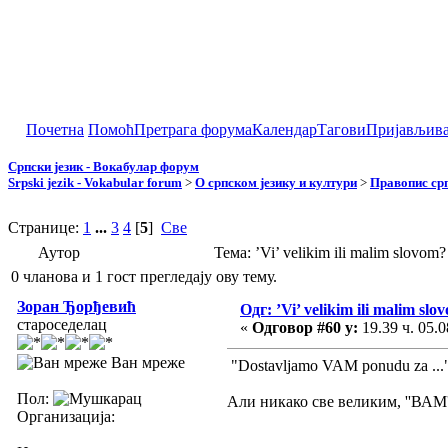
Почетна
Помоћ
Претрага форума
Календар
Тагови
Пријављив
Српски језик - Вокабулар форум
Srpski jezik - Vokabular forum
>
О српском језику и култури
>
Правопис срп
Странице:
1
...
3
4
[
5
]
Све
Аутор
Тема: ’Vi’ velikim ili malim slov
0 чланова и 1 гост прегледају ову тему.
Зоран Ђорђевић
Одг: ’Vi’ velikim ili malim slo
староседелац
«
Одговор #60 у:
19.39 ч. 05.0
Ван мреже
"Dostavljamo VAM ponudu za ...
Пол:
Али никако све великим, ''ВАМ
Организација: