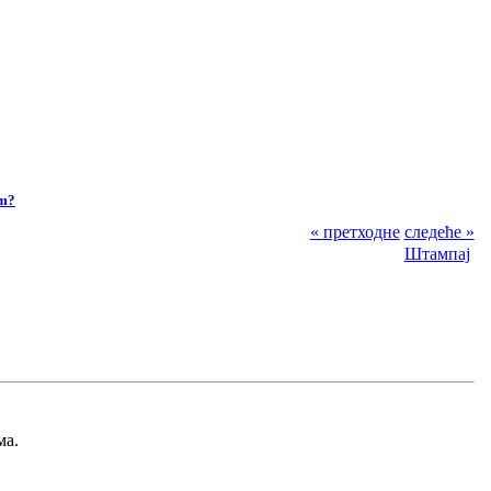
om?
« претходне
следеће »
Штампај
ма.