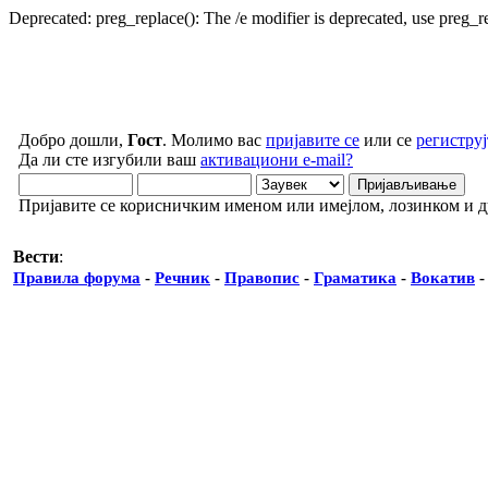
Deprecated: preg_replace(): The /e modifier is deprecated, use preg_
Добро дошли,
Гост
. Молимо вас
пријавите се
или се
региструј
Да ли сте изгубили ваш
активациони e-mail?
Пријавите се корисничким именом или имејлом, лозинком и 
Вести
:
Правила форума
-
Речник
-
Правопис
-
Граматика
-
Вокатив