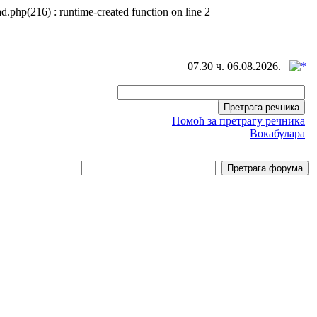
d.php(216) : runtime-created function on line 2
07.30 ч. 06.08.2026.
Помоћ за претрагу речника
Вокабулара