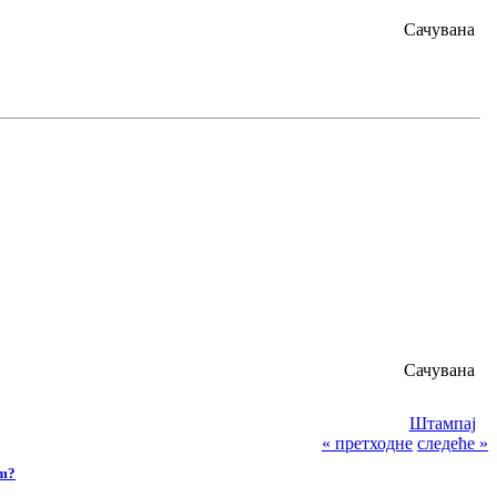
Сачувана
Сачувана
Штампај
« претходне
следеће »
om?