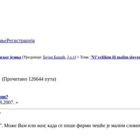
ање
Регистрација
ског језика
(Уредници:
Бојан Башић
,
J o e
) > Тема:
’Vi’ velikim ili malim slov
om? (Прочитано 126644 пута)
vom?
8.2007. »
"
''. Може
Вам
или
вам
; када се пише фирми чешће је малим слови