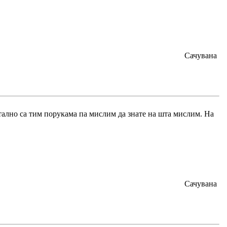
Сачувана
стално са тим порукама па мислим да знате на шта мислим. На
Сачувана