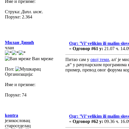
Име и презиме:
Струка:
Дипл. инж.
Поруке: 2.364
Милан Динић
Одг: ’Vi’ velikim ili malim slo
члан
«
Одговор #61 у:
21.07 ч. 14.0
Ван мреже
Питао сам у
овој теми
, ал' је 
„в“ у рачунарским програмима к
Пол:
пример, превод овог форума кор
Организација:
Име и презиме:
Поруке: 74
kontra
Одг: ’Vi’ velikim ili malim slo
језикословац
«
Одговор #62 у:
09.36 ч. 16.0
староседелац