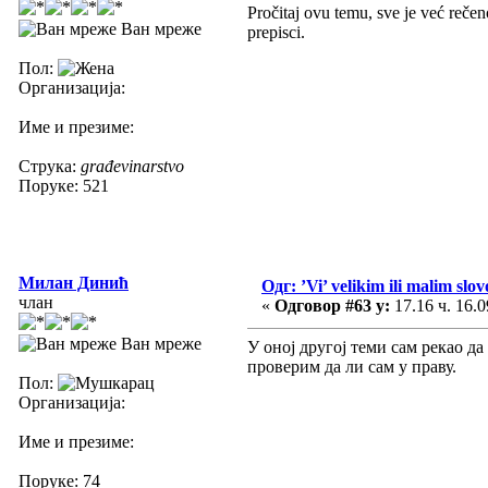
Pročitaj ovu temu, sve je već rečen
Ван мреже
prepisci.
Пол:
Организација:
Име и презиме:
Струка:
građevinarstvo
Поруке: 521
Милан Динић
Одг: ’Vi’ velikim ili malim slo
члан
«
Одговор #63 у:
17.16 ч. 16.0
Ван мреже
У оној другој теми сам рекао да
проверим да ли сам у праву.
Пол:
Организација:
Име и презиме:
Поруке: 74