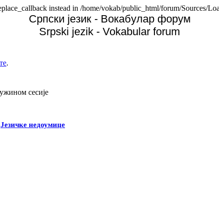
replace_callback instead in /home/vokab/public_html/forum/Sources/Loa
Српски језик - Вокабулар форум
Srpski jezik - Vokabular forum
те
.
дужином сесије
-
Језичке недоумице