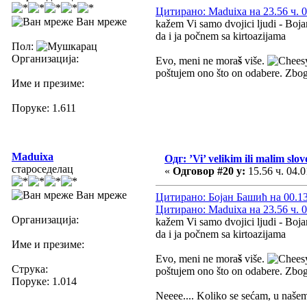
Цитирано: Maduixa на 23.56 ч. 0
Ван мреже
kažem Vi samo dvojici ljudi - Boja
da i ja počnem sa kirtoazijama
Пол:
Организација:
Evo, meni ne mora
š
više.
poštujem ono što on odabere. Zbog 
Име и презиме:
Поруке: 1.611
Maduixa
Одг: ’Vi’ velikim ili malim slo
староседелац
«
Одговор #20 у:
15.56 ч. 04.0
Ван мреже
Цитирано: Бојан Башић на 00.13 
Цитирано: Maduixa на 23.56 ч. 0
Организација:
kažem Vi samo dvojici ljudi - Boja
da i ja počnem sa kirtoazijama
Име и презиме:
Evo, meni ne mora
š
više.
Струка:
poštujem ono što on odabere. Zbog 
Поруке: 1.014
Neeee.... Koliko se sećam, u našem p