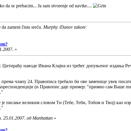
ko da se prebacim... Ja sam stvorenje od navike....
e da zameni čistu sreću.
Murphy /Danov zakon/
vom?
1.2007. »
аву. Цитираћу наводе Ивана Клајна из трећег допуњеног издања Ре
ш, према члану 24. Правописа требало би ове заменице увек писати
 кореспонденцији (и Правопис даје пример: "примио сам Ваше пи
."
е је писање великим словом Ти (Тебе, Теби, Тобом и Твој) као из
."
. 25.01.2007. од Manhattan
»
vom?