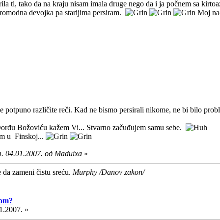
la ti, tako da na kraju nisam imala druge nego da i ja počnem sa kirtoa
staromodna devojka pa starijima persiram.
Moj nač
ve potpuno različite reči. Kad ne bismo persirali nikome, ne bi bilo pr
i Đorđu Božoviću kažem Vi... Stvarno začuđujem samu sebe.
im u Finskoj...
. 04.01.2007. од Maduixa
»
e da zameni čistu sreću.
Murphy /Danov zakon/
vom?
1.2007. »