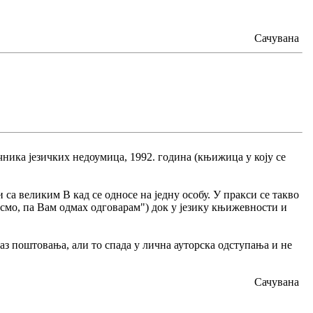
Сачувана
чника језичких недоумица, 1992. година (књижица у коју се
 са великим В кад се односе на једну особу. У пракси се такво
смо, па Вам одмах одговарам") док у језику књижевности и
раз поштовања, али то спада у лична ауторска одступања и не
Сачувана