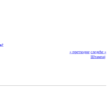
om?
« претходне
следеће »
Штампај