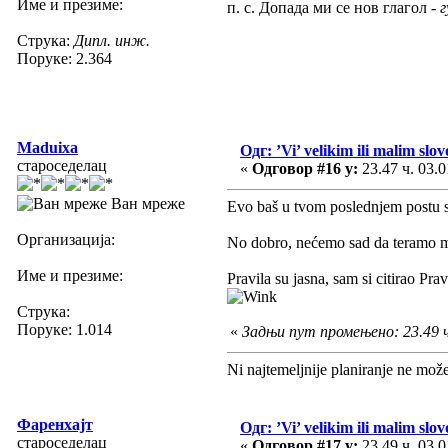
Име и презиме:
п. с. Допада ми се нов глагол -
г
Струка:
Дипл. инж.
Поруке: 2.364
Maduixa
Одг: ’Vi’ velikim ili malim slo
староседелац
«
Одговор #16 у:
23.47 ч. 03.0
Ван мреже
Evo baš u tvom poslednjem postu s
Организација:
No dobro, nećemo sad da teramo mak
Име и презиме:
Pravila su jasna, sam si citirao Pra
Струка:
Поруке: 1.014
«
Задњи пут промењено: 23.49 ч
Ni najtemeljnije planiranje ne mož
Фаренхајт
Одг: ’Vi’ velikim ili malim slo
староседелац
«
Одговор #17 у:
23.49 ч. 03.0