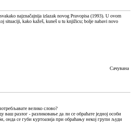
e svakako najznačajnija izlazak novog Pravopisa (1993). U ovom
akoj situaciji, kako kažeš, kuneš u tu knjižicu; bolje nabavi novo
Сачувана
употребљавате велико слово?
ду ваш разлог - разликовање да ли се обраћате једној особи
би, онда се губи куртоазија при обраћању некој групи људи