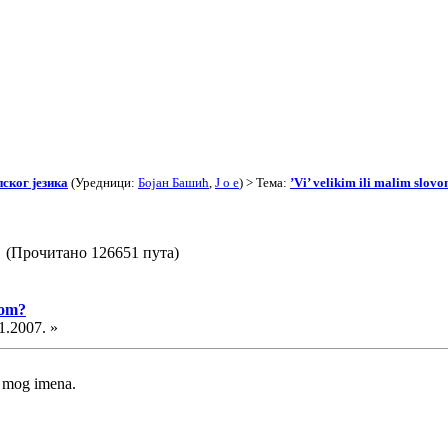
ског језика
(Уредници:
Бојан Башић
,
J o e
) > Тема:
’Vi’ velikim ili malim slov
om? (Прочитано 126651 пута)
vom?
1.2007. »
e mog imena.