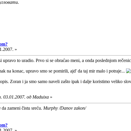
угловати
.
vom?
1.2007. »
i upravo to uradio. Prvo si se obraćao meni, a onda poslednjom rečeni
 na konac, upravo smo se pomirili, ajd' da taj mir malo i potraje...
vopis. Zoran i ja smo samo naveli zašto ipak i dalje koristimo veliko sl
. 03.01.2007. од Maduixa
»
e da zameni čistu sreću.
Murphy /Danov zakon/
vom?
1.2007. »