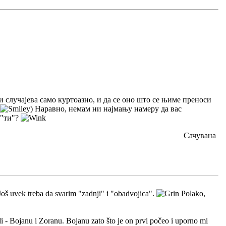
и случајева само куртоазно, и да се оно што се њиме преноси
) Наравно, немам ни најмању намеру да вас
 "ти"?
Сачувана
 Još uvek treba da svarim "zadnji" i "obadvojica".
Polako,
 - Bojanu i Zoranu. Bojanu zato što je on prvi počeo i uporno mi