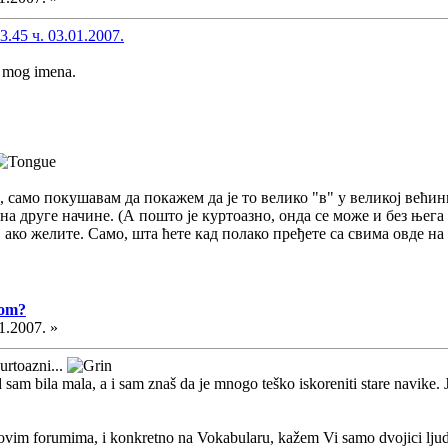
.45 ч. 03.01.2007.
e mog imena.
, само покушавам да покажем да је то велико "в" у великој већин
а друге начине. (А пошто је куртоазно, онда се може и без њега
 ако желите. Само, шта ћете кад полако пређете са свима овде на
vom?
1.2007. »
urtoazni...
 sam bila mala, a i sam znaš da je mnogo teško iskoreniti stare navike.
ovim forumima, i konkretno na Vokabularu, kažem Vi samo dvojici ljudi