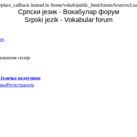
replace_callback instead in /home/vokab/public_html/forum/Sources/Loa
Српски језик - Вокабулар форум
Srpski jezik - Vokabular forum
те
.
дужином сесије
-
Језичке недоумице
ање
Регистрација