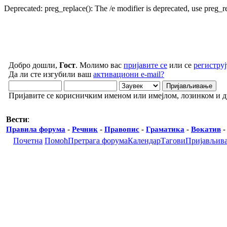
Deprecated: preg_replace(): The /e modifier is deprecated, use preg_
Добро дошли,
Гост
. Молимо вас
пријавите се
или се
региструј
Да ли сте изгубили ваш
активациони e-mail?
Пријавите се корисничким именом или имејлом, лозинком и 
Вести
:
Правила форума
-
Речник
-
Правопис
-
Граматика
-
Вокатив
Почетна
Помоћ
Претрага форума
Календар
Тагови
Пријављив