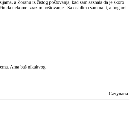
zijama, a Zoranu iz čistog poštovanja, kad sam saznala da je skoro
in da nekome izrazim poštovanje . Sa ostalima sam na ti, a bogami
oblema. Ama baš nikakvog.
Сачувана