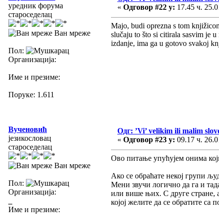
уредник форума
«
Одговор #22 у:
17.45 ч. 25.0
староседелац
Majo, budi oprezna s tom knjižico
Ван мреже
slučaju to što si citirala sasvim je
izdanje, ima ga u gotovo svakoj kn
Пол:
Организација:
Име и презиме:
Поруке: 1.611
Вученовић
Одг: ’Vi’ velikim ili malim slo
језикословац
«
Одговор #23 у:
09.17 ч. 26.0
староседелац
Ово питање упућујем онима који 
Ван мреже
Ако се обраћате некој групи љу
Пол:
Мени звучи логично да га и тада
Организација:
или више њих. С друге стране, 
_
којој желите да се обратите са
Име и презиме: