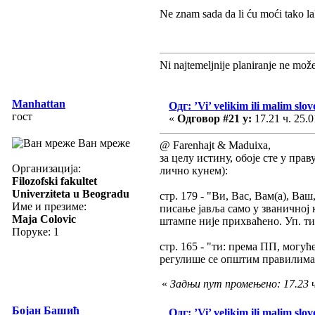
Ne znam sada da li ću moći tako la
Ni najtemeljnije planiranje ne mož
Manhattan
Одг: ’Vi’ velikim ili malim slo
гост
«
Одговор #21 у:
17.21 ч. 25.0
Ван мреже
@ Farenhajt & Maduixa,
за целу истину, обоје сте у пр
Организација:
лично кунем):
Filozofski fakultet
Univerziteta u Beogradu
стр. 179 - "Ви, Вас, Вам(а), Ва
Име и презиме:
писање јавља само у званичној
Maja Colovic
штампе није прихваћено. Уп. ти
Поруке: 1
стр. 165 - "ти: према ПП, могућ
регулише се општим правилима
«
Задњи пут промењено: 17.23 ч
Бојан Башић
Одг: ’Vi’ velikim ili malim slo