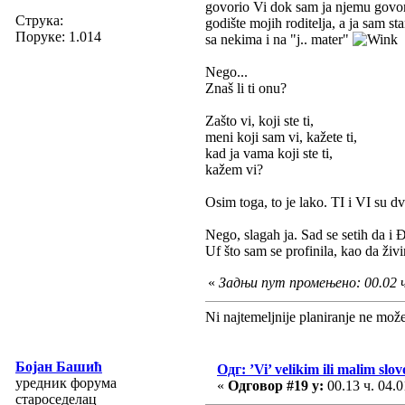
govorio Vi dok sam ja njemu govori
Струка:
godište mojih roditelja, a ja sam 
Поруке: 1.014
sa nekima i na "j.. mater"
Nego...
Znaš li ti onu?
Zašto vi, koji ste ti,
meni koji sam vi, kažete ti,
kad ja vama koji ste ti,
kažem vi?
Osim toga, to je lako. TI i VI su d
Nego, slagah ja. Sad se setih da 
Uf što sam se profinila, kao da živ
«
Задњи пут промењено: 00.02 ч
Ni najtemeljnije planiranje ne mož
Бојан Башић
Одг: ’Vi’ velikim ili malim slo
уредник форума
«
Одговор #19 у:
00.13 ч. 04.0
староседелац