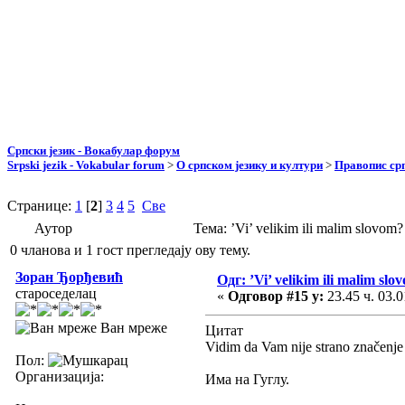
Српски језик - Вокабулар форум
Srpski jezik - Vokabular forum
>
О српском језику и култури
>
Правопис срп
Странице:
1
[
2
]
3
4
5
Све
Аутор
Тема: ’Vi’ velikim ili malim slov
0 чланова и 1 гост прегледају ову тему.
Зоран Ђорђевић
Одг: ’Vi’ velikim ili malim slo
староседелац
«
Одговор #15 у:
23.45 ч. 03.0
Ван мреже
Цитат
Vidim da Vam nije strano značenj
Пол:
Организација:
Има на Гуглу.