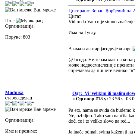
Ван мреже
Цитирано: Зоран Ђорђевић на 23
Цитат
Пол:
Vidim da Vam nije strano značenj
Организација:
Има на Гуглу.
Поруке: 803
А има и аватар јагоде-језичаре
@Јагода: Не терам мак на конац
може недвосмисленије пренети н
спречавам да пишете велико "в"
Maduixa
Одг: ’Vi’ velikim ili malim slo
староседелац
«
Одговор #18 у:
23.56 ч. 03.0
Ван мреже
Pa eto, nama se sviđa da budemo k
Ne, ozbiljno. Tako sam naučila kad
Организација:
doći će i to veliko slovo na red...
Име и презиме:
Ja inače odmah svima kažem ti na 