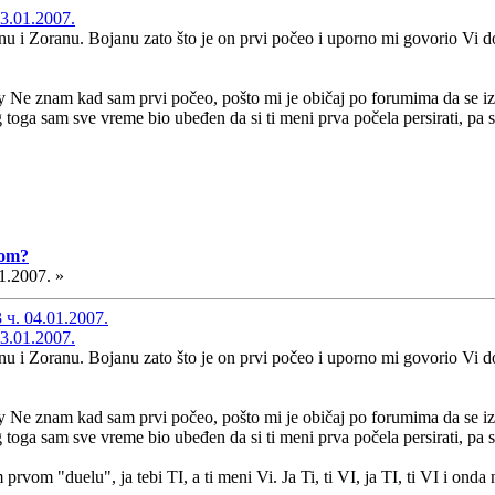
3.01.2007.
nu i Zoranu. Bojanu zato što je on prvi počeo i uporno mi govorio Vi d
Ne znam kad sam prvi počeo, pošto mi je običaj po forumima da se iz
toga sam sve vreme bio ubeđen da si ti meni prva počela persirati, pa s
vom?
1.2007. »
ч. 04.01.2007.
3.01.2007.
nu i Zoranu. Bojanu zato što je on prvi počeo i uporno mi govorio Vi d
Ne znam kad sam prvi počeo, pošto mi je običaj po forumima da se iz
toga sam sve vreme bio ubeđen da si ti meni prva počela persirati, pa s
rvom "duelu", ja tebi TI, a ti meni Vi. Ja Ti, ti VI, ja TI, ti VI i onda 