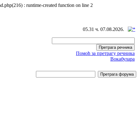
d.php(216) : runtime-created function on line 2
05.31 ч. 07.08.2026.
Помоћ за претрагу речника
Вокабулара