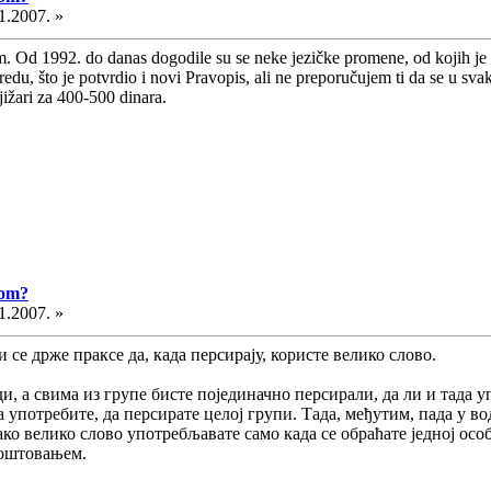
1.2007. »
m. Od 1992. do danas dogodile su se neke jezičke promene, od kojih j
 u redu, što je potvrdio i novi Pravopis, ali ne preporučujem ti da se u sv
jižari za 400-500 dinara.
vom?
1.2007. »
се држе праксе да, када персирају, користе велико слово.
ди, а свима из групе бисте појединачно персирали, да ли и тада 
 употребите, да персирате целој групи. Тада, међутим, пада у во
ако велико слово употребљавате само када се обраћате једној осо
 поштовањем.