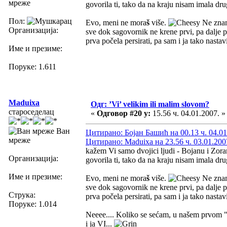
мреже
govorila ti, tako da na kraju nisam imala dr
Пол:
Evo, meni ne mora
š
više.
Ne znam
Организација:
sve dok sagovornik ne krene prvi, pa dalje 
prva počela persirati, pa sam i ja tako nastav
Име и презиме:
Поруке: 1.611
Maduixa
Одг: ’Vi’ velikim ili malim slovom?
староседелац
«
Одговор #20 у:
15.56 ч. 04.01.2007. »
Ван
Цитирано: Бојан Башић на 00.13 ч. 04.01
мреже
Цитирано: Maduixa на 23.56 ч. 03.01.200
kažem Vi samo dvojici ljudi - Bojanu i Zora
Организација:
govorila ti, tako da na kraju nisam imala dr
Име и презиме:
Evo, meni ne mora
š
više.
Ne znam
sve dok sagovornik ne krene prvi, pa dalje 
Струка:
prva počela persirati, pa sam i ja tako nastav
Поруке: 1.014
Neeee.... Koliko se sećam, u našem prvom "due
i ja VI...