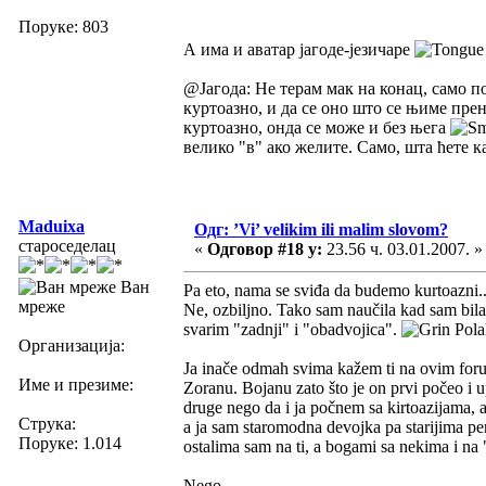
Поруке: 803
А има и аватар јагоде-језичаре
@Јагода: Не терам мак на конац, само п
куртоазно, и да се оно што се њиме пре
куртоазно, онда се може и без њега
велико "в" ако желите. Само, шта ћете к
Maduixa
Одг: ’Vi’ velikim ili malim slovom?
староседелац
«
Одговор #18 у:
23.56 ч. 03.01.2007. »
Ван
Pa eto, nama se sviđa da budemo kurtoazni.
мреже
Ne, ozbiljno. Tako sam naučila kad sam bila 
svarim "zadnji" i "obadvojica".
Polak
Организација:
Ja inače odmah svima kažem ti na ovim foru
Име и презиме:
Zoranu. Bojanu zato što je on prvi počeo i 
druge nego da i ja počnem sa kirtoazijama, a
Струка:
a ja sam staromodna devojka pa starijima p
Поруке: 1.014
ostalima sam na ti, a bogami sa nekima i na 
Nego...