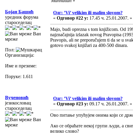
Manhattan
»
Бојан Башић
Одг: ’Vi’ velikim ili malim slovom?
уредник форума
«
Одговор #22 у:
17.45 ч. 25.01.2007. »
староседелац
Majo, budi oprezna s tom knjižicom. Od 199
Ван
najznačajnija izlazak novog Pravopisa (1993).
мреже
Pravopis, ali ne preporučujem ti da se u svak
gotovo svakoj knjižari za 400-500 dinara.
Пол:
Организација:
Име и презиме:
Поруке: 1.611
Вученовић
Одг: ’Vi’ velikim ili malim slovom?
језикословац
«
Одговор #23 у:
09.17 ч. 26.01.2007. »
староседелац
Ово питање упућујем онима који се држе 
Ван
мреже
Ако се обраћате некој групи људи, а св
велико слово?