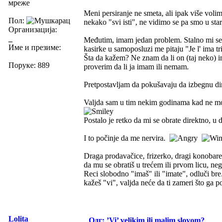
мреже
Meni persiranje ne smeta, ali ipak više vol
Пол:
nekako "svi isti", ne vidimo se pa smo u sta
Организација:
_
Međutim, imam jedan problem. Stalno mi se n
Име и презиме:
kasirke u samoposluzi me pitaju "Je l' ima t
Šta da kažem? Ne znam da li on (taj neko) i
Поруке: 889
proverim da li ja imam ili nemam.
Pretpostavljam da pokušavaju da izbegnu direk
Valjda sam u tim nekim godinama kad ne mog
Postalo je retko da mi se obrate direktno, u 
I to počinje da me nervira.
Draga prodavačice, frizerko, dragi konobare, 
da mu se obratiš u trećem ili prvom licu, neg
Reci slobodno "imaš" ili "imate", odluči br
kažeš "vi", valjda neće da ti zameri što ga po
Lolita
Одг: ’Vi’ velikim ili malim slovom?