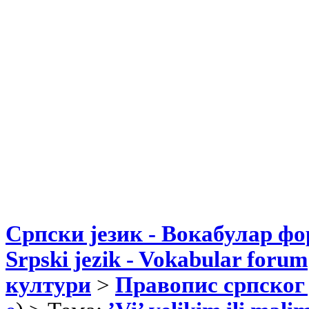
Српски језик - Вокабулар ф
Srpski jezik - Vokabular forum
култури
>
Правопис српског 