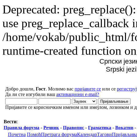
Deprecated: preg_replace():
use preg_replace_callback i
/home/vokab/public_html/f
runtime-created function on
Српски јези
Srpski jez
Добро дошли,
Гост
. Молимо вас
пријавите се
или се
региструј
Да ли сте изгубили ваш
активациони e-mail?
Пријавите се корисничким именом или имејлом, лозинком и 
Вести
:
Правила форума
-
Речник
-
Правопис
-
Граматика
-
Вокатив
Почетна
Помоћ
Претрага форума
Календар
Тагови
Пријављив