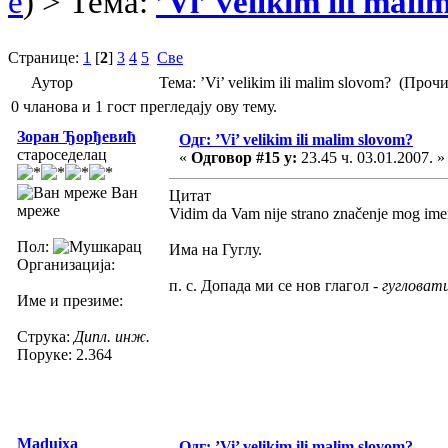
e
) > Тема:
’Vi’ velikim ili mal
Странице:
1
[
2
]
3
4
5
Све
Аутор
Тема: ’Vi’ velikim ili malim slovom? (Про
0 чланова и 1 гост прегледају ову тему.
Зоран Ђорђевић
Одг: ’Vi’ velikim ili malim slovom?
староседелац
«
Одговор #15 у:
23.45 ч. 03.01.2007. »
Ван
Цитат
мреже
Vidim da Vam nije strano značenje mog ime
Пол:
Има на Гуглу.
Организација:
п. с. Допада ми се нов глагол -
гугловат
Име и презиме:
Струка:
Дипл. инж.
Поруке: 2.364
Maduixa
Одг: ’Vi’ velikim ili malim slovom?