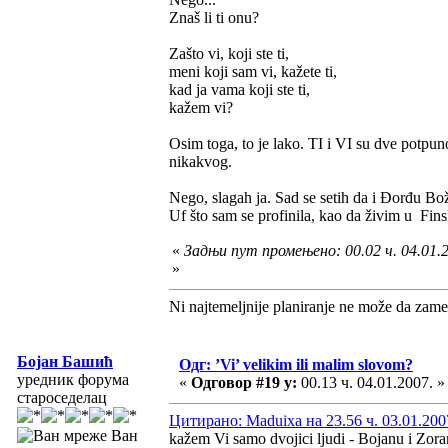
Znaš li ti onu?
Zašto vi, koji ste ti,
meni koji sam vi, kažete ti,
kad ja vama koji ste ti,
kažem vi?
Osim toga, to je lako. TI i VI su dve potpun
nikakvog.
Nego, slagah ja. Sad se setih da i Đorđu 
Uf što sam se profinila, kao da živim u Fins
«
Задњи пут промењено: 00.02 ч. 04.01.
»
Ni najtemeljnije planiranje ne može da zame
Бојан Башић
Одг: ’Vi’ velikim ili malim slovom?
уредник форума
«
Одговор #19 у:
00.13 ч. 04.01.2007. »
староседелац
Цитирано: Maduixa на 23.56 ч. 03.01.200
Ван
kažem Vi samo dvojici ljudi - Bojanu i Zora