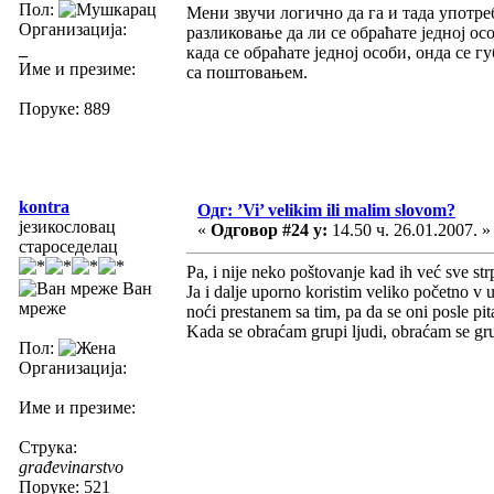
Пол:
Мени звучи логично да га и тада употреб
Организација:
разликовање да ли се обраћате једној о
_
када се обраћате једној особи, онда се 
Име и презиме:
са поштовањем.
Поруке: 889
kontra
Одг: ’Vi’ velikim ili malim slovom?
језикословац
«
Одговор #24 у:
14.50 ч. 26.01.2007. »
староседелац
Pa, i nije neko poštovanje kad ih već sve st
Ван
Ja i dalje uporno koristim veliko početno v
мреже
noći prestanem sa tim, pa da se oni posle pita
Kada se obraćam grupi ljudi, obraćam se gr
Пол:
Организација:
Име и презиме:
Струка:
građevinarstvo
Поруке: 521