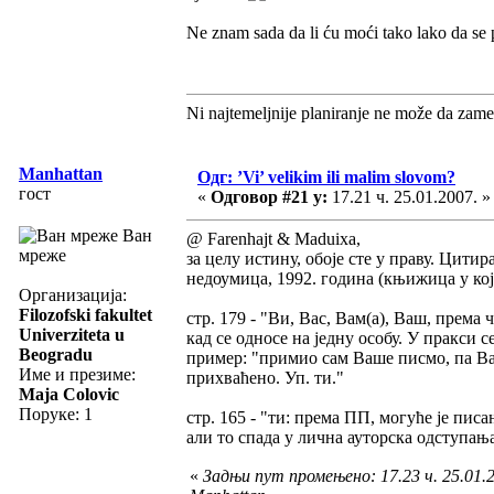
Ne znam sada da li ću moći tako lako da se 
Ni najtemeljnije planiranje ne može da zame
Manhattan
Одг: ’Vi’ velikim ili malim slovom?
гост
«
Одговор #21 у:
17.21 ч. 25.01.2007. »
Ван
@ Farenhajt & Maduixa,
мреже
за целу истину, обоје сте у праву. Цит
недоумица, 1992. година (књижица у кој
Организација:
Filozofski fakultet
стр. 179 - "Ви, Вас, Вам(а), Ваш, према
Univerziteta u
кад се односе на једну особу. У пракси 
Beogradu
пример: "примио сам Ваше писмо, па Ва
Име и презиме:
прихваћено. Уп. ти."
Maja Colovic
Поруке: 1
стр. 165 - "ти: према ПП, могуће је пис
али то спада у лична ауторска одступа
«
Задњи пут промењено: 17.23 ч. 25.01.2