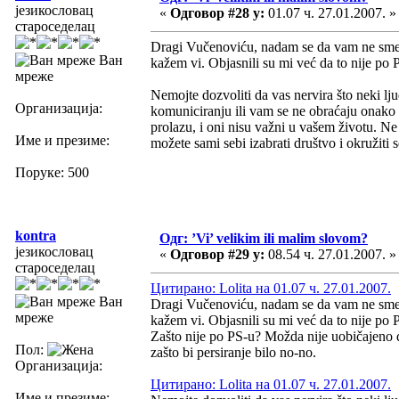
језикословац
«
Одговор #28 у:
01.07 ч. 27.01.2007. »
староседелац
Dragi Vučenoviću, nadam se da vam ne smeta
Ван
kažem vi. Objasnili su mi već da to nije po 
мреже
Nemojte dozvoliti da vas nervira što neki ljudi 
Организација:
komuniciranju ili vam se ne obraćaju onako 
prolazu, i oni nisu važni u vašem životu. Ne
Име и презиме:
možete sami sebi izabrati društvo i okružiti 
Поруке: 500
kontra
Одг: ’Vi’ velikim ili malim slovom?
језикословац
«
Одговор #29 у:
08.54 ч. 27.01.2007. »
староседелац
Цитирано: Lolita на 01.07 ч. 27.01.2007.
Ван
Dragi Vučenoviću, nadam se da vam ne smeta
мреже
kažem vi. Objasnili su mi već da to nije po 
Zašto nije po PS-u? Možda nije uobičajeno da
Пол:
zašto bi persiranje bilo no-no.
Организација:
Цитирано: Lolita на 01.07 ч. 27.01.2007.
Име и презиме: