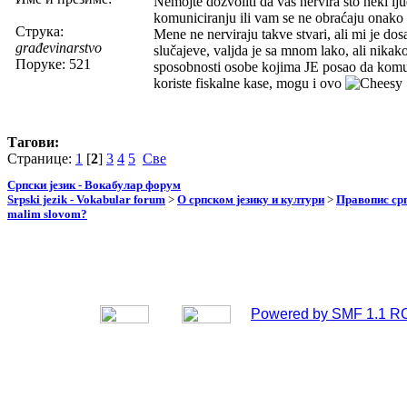
Nemojte dozvoliti da vas nervira što neki ljudi 
komuniciranju ili vam se ne obraćaju onako k
Струка:
Mene ne nerviraju takve stvari, ali mi je dosa
građevinarstvo
slučajeve, valjda je sa mnom lako, ali nika
Поруке: 521
sposobnosti osobe kojima JE posao da komuni
koriste fiskalne kase, mogu i ovo
Тагови:
Странице:
1
[
2
]
3
4
5
Све
Српски језик - Вокабулар форум
Srpski jezik - Vokabular forum
>
О српском језику и култури
>
Правопис срп
malim slovom?
Powered by SMF 1.1 R