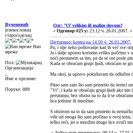
Вученовић
Одг: ’Vi’ velikim ili malim slovom?
језикословац
«
Одговор #25 у:
23.12 ч. 26.01.2007. »
староседелац
Цитирано: kontra на 14.50 ч. 26.01.2007.
Ван
Pa, i nije neko poštovanje kad ih već sve st
мреже
Ja i dalje uporno koristim veliko početno v
noći prestanem sa tim, pa da se oni posle pita
Пол:
Kada se obraćam grupi ljudi, obraćam se gr
Организација:
_
Ma okej, ja upravo pokušavam da odlučim da 
Име и презиме:
Pitao sam zato što sam primetio da nemci 
Поруке: 889
"Vi", i kada se obraćaju grupi ljudi ako tim 
persiranju, bez obzira na to da li se obraćam
lica jednine ili množine.
S obzirom na to da sam primetio tu nemačku 
više od onoga što sam pročitao u ovoj temi,
teško reći, jer u množini drugo lice zvuči is
«
Задњи пут промењено: 00.14 ч. 27.01.2