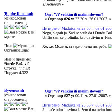
Вученовић
»
Ђорђе Божовић
Одг: ’Vi’ velikim ili malim slovom?
језикословац
«
Одговор #26 у:
23.30 ч. 26.01.2007. »
староседелац
Цитирано: Maduixa на 23.56 ч. 03.01.200
Ван
Nego, slagah ja. Sad se setih da i Đorđu 
мреже
Uf što sam se profinila, kao da živim u Fins
Пол:
Хе, хе. Молим, стварно нема потребе.
Организација:
Име и презиме:
Đorđe Božović
Струка:
lingvist
Поруке: 4.322
Вученовић
Одг: ’Vi’ velikim ili malim slovom?
језикословац
«
Одговор #27 у:
00.11 ч. 27.01.2007. »
староседелац
Цитирано: Maduixa на 23.56 ч. 03.01.200
Ван
Ja inače odmah svima kažem ti na ovim for