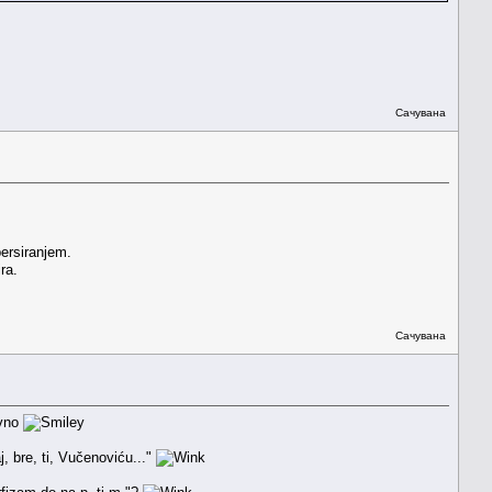
Сачувана
persiranjem.
ra.
Сачувана
avno
j, bre, ti, Vučenoviću..."