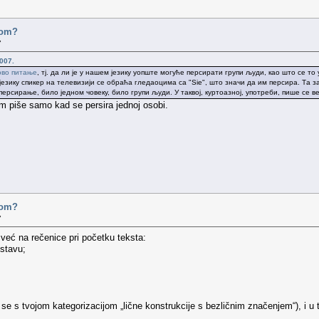
ovom?
»
007.
ово питање
, тј. да ли је у нашем језику уопште могуће персирати групи људи, као што се 
езику спикер на телевизији се обраћа гледаоцима са "Sie", што значи да им персира. Та 
ерсирање, било једном човеку, било групи људи. У таквој, куртоазној, употреби, пише се в
 piše samo kad se persira jednoj osobi.
ovom?
»
 već na rečenice pri početku teksta:
stavu;
se s tvojom kategorizacijom „lične konstrukcije s bezličnim značenjem“), i u 