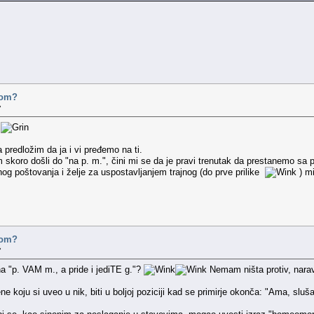
ovom?
»
?
 predložim da ja i vi pređemo na ti.
skoro došli do "na p. m.", čini mi se da je pravi trenutak da prestanemo sa 
nog poštovanja i želje za uspostavljanjem trajnog (do prve prilike
) mi
ovom?
»
na "p. VAM m., a pride i jediTE g."?
Nemam ništa protiv, nar
 koju si uveo u nik, biti u boljoj poziciji kad se primirje okonča: "Ama, sluša