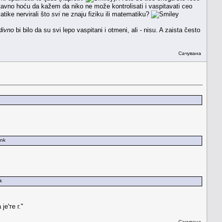
tavno hoću da kažem da niko ne može kontrolisati i vaspitavati ceo
atike nervirali što
svi
ne znaju fiziku ili matematiku?
divno
bi bilo da su svi lepo vaspitani i otmeni, ali - nisu. A zaista često
Сачувана
е'те г."
Сачувана