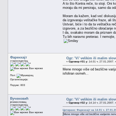
A to što Kontra reče, to stoji. Oni 
moraju da mi persiraju, samo da oda
Moram da kažem, kad već diskusija 
da izgovaraju veštačke fraze, ali š
Ustvari, biće i to da ta veštačka r
izgovore, a za bezlično obraćanje n
I da, svakako moram da priznam da
Tu bih naravno preterao. I nemojte
Фаренхајт
Одг: ’Vi’ velikim ili malim sl
староседелац
«
Одговор #31 у:
14.01 ч. 27.01.2007. 
Ван мреже
Mene mnogo više od bezlične varija
isfoliran osmeh...
Пол:
Организација:
Поруке: 803
Вученовић
Одг: ’Vi’ velikim ili malim sl
језикословац
«
Одговор #32 у:
14.14 ч. 27.01.2007. 
староседелац
Цитирано: Фаренхајт на 14.01 ч. 27.01.2
Ван мреже
Mene mnogo više od bezlične varijante nervir