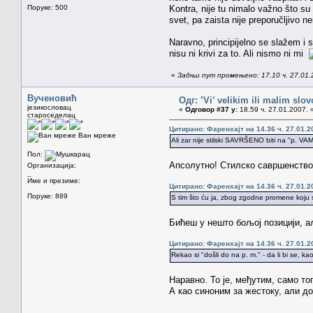
Поруке: 500
Kontra, nije tu nimalo važno što s
svet, pa zaista nije preporučljivo ne
Naravno, principijelno se slažem i
nisu ni krivi za to. Ali nismo ni mi
«
Задњи пут промењено: 17.10 ч. 27.01.2
Вученовић
Одг: ’Vi’ velikim ili malim sl
језикословац
«
Одговор #37 у:
18.59 ч. 27.01.2007. 
староседелац
Цитирано: Фаренхајт на 14.36 ч. 27.01.2
Ван мреже
Ali zar nije stilski SAVRŠENO biti na "p. VAM
Пол:
Апсолутно! Стилско савршенство 
Организација:
_
Име и презиме:
Цитирано: Фаренхајт на 14.36 ч. 27.01.2
Поруке: 889
S tim što ću ja, zbog zgodne promene koju si 
Бићеш у нешто бољој позицији, а
Цитирано: Фаренхајт на 14.36 ч. 27.01.2
Rekao si "došli do na p. m." - da li bi se,
Наравно. То је, међутим, само 
А као синоним за жестоку, али доб