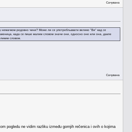
Сачувана
то у немачком редовно чини? Може ли се употребљавати велико "Ви" кад се
заменица, када се пише малим словом значи они, односно оне или она, дакле
еликим словом.
Сачувана
tom pogledu ne vidim razliku između gornjih rečenica i ovih o kojima