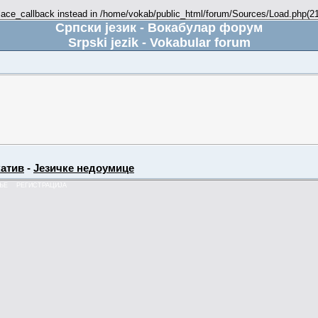
place_callback instead in /home/vokab/public_html/forum/Sources/Load.php(216
Српски језик - Вокабулар форум
Srpski jezik - Vokabular forum
атив
-
Језичке недоумице
ЊЕ
РЕГИСТРАЦИЈА