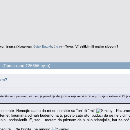
ог језика
(Уредници:
Бојан Башић
,
J o e
) > Тема:
’Vi’ velikim ili malim slovom?
om? (Прочитано 126656 пута)
ovom?
»
 što vam persiram, ali meni je prirodnije da ljudima koje
ne
vidim i
ne
poznajem kažem vi. Objasni
ersirate. Nemojte samo da mi se obratite sa "on" ili "mi"
. Razumem 
internet forumima odmah budemo na ti, prosto zato što, budući da se ne vidimo,
ih i podređenih. E, sad... moram da priznam da bi bilo pristojnije, bar za poč
ervira... Ne brinite, ne mnogo.