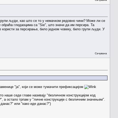
и групи људи, као што се то у немачком редовно чини? Може ли се
 обраћа гледаоцима са "Sie", што значи да им персира. Та
 користи за персирање, било једном човеку, било групи људи. У
Сачувана
заменице "ја", који се може тумачити префиксацијом
што наше седе главе називају "безличном конструкцијом код
?", а остало трпам у "личне конструкције с безличним значењем".
 данас?" или "како иде данас?")