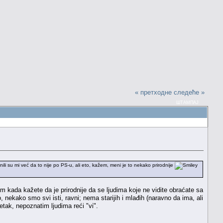
« претходне
следеће »
ШТАМПАЈ
li su mi već da to nije po PS-u, ali eto, kažem, meni je to nekako prirodnije
kada kažete da je prirodnije da se ljudima koje ne vidite obraćate sa
 nekako smo svi isti, ravni; nema starijih i mlađih (naravno da ima, ali
etak, nepoznatim ljudima reći "vi".