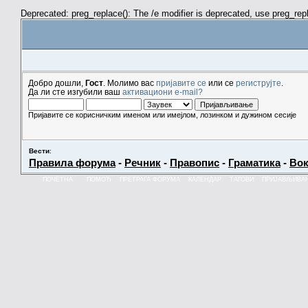
Deprecated: preg_replace(): The /e modifier is deprecated, use preg_re
Добро дошли,
Гост
. Молимо вас
пријавите се
или се
региструјте
.
Да ли сте изгубили ваш
активациони e-mail?
Пријавите се корисничким именом или имејлом, лозинком и дужином сесије
Вести
:
Правила форума
-
Речник
-
Правопис
-
Граматика
-
Вок
ПОЧЕТНА
ПОМОЋ
ПРЕТРАГА ФОРУМА
КАЛЕНДАР
ТАГОВИ
ПРИЈАВЉИВА