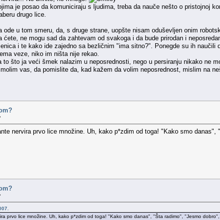
kojima je posao da komuniciraju s ljudima, treba da nauče nešto o pristojnoj k
beru drugo lice.
ode u tom smeru, da, s druge strane, uopšte nisam oduševljen onim robotski
ta ćete, ne mogu sad da zahtevam od svakoga i da bude prirodan i neposredan 
ečenica i te kako ide zajedno sa bezličnim "ima sitno?". Ponegde su ih naučili
ema veze, niko im ništa nije rekao.
 to što ja veći šmek nalazim u neposrednosti, nego u persiranju nikako ne
, molim vas, da pomislite da, kad kažem da volim neposrednost, mislim na neš
ovom?
»
nte nervira prvo lice množine. Uh, kako p*zdim od toga! "Kako smo danas", "Š
ovom?
»
007.
a prvo lice množine. Uh, kako p*zdim od toga! "Kako smo danas", "Šta radimo", "Jesmo dobro", "Šta