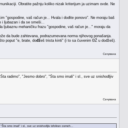
omunikaciji. Obratite pažnju koliko nizak kriterijum ja uzimam ovde. Ne
m "gospodine, vaš račun je... Hvala i dođite ponovo". Ne moraju baš
i ljubazan i da se smeši...
 da ljubaznu mehaničku frazu "gospodine, vaš račun je..." moraju da
 može da bude zahtevana, podrazumevana norma njihovog ponašanja.
to poput "e, brate, do
đž
eš trista kinti" (i to sa čuvenim ĐŽ u dođžeš).
Сачувана
ta radimo", "Jesmo dobro", "Šta smo imali" i sl., sve uz snishodljiv
Сачувана
 smo imali" i sl., sve uz snishodljiv isfoliran osmeh...