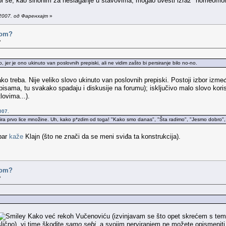
li bi se, kao sinonim za neslaganje u stavovima, mogao uvesti izraz "homeomo
2007. од Фаренхајт
»
ovom?
»
 jer je ono ukinuto van poslovnih prepiski, ali ne vidim zašto bi persiranje bilo no-no.
ako treba. Nije veliko slovo ukinuto van poslovnih prepiski. Postoji izbor izm
isama, tu svakako spadaju i diskusije na forumu); isključivo malo slovo koris
lovima...).
007.
a prvo lice množine. Uh, kako p*zdim od toga! "Kako smo danas", "Šta radimo", "Jesmo dobro", "Šta
 bar
kaže
Klajn (što ne znači da se meni sviđa ta konstrukcija).
ovom?
»
Kako već rekoh Vučenoviću (izvinjavam se što opet skrećem s teme, a
lično), vi time škodite
samo sebi
, a svojim nerviranjem ne možete opismeniti 