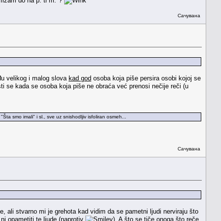
rfizam do na p. ti m."?
Сачувана
eđu velikog i malog slova
kad god
osoba koja piše persira osobi kojoj se
ti se kada se osoba koja piše ne obraća već prenosi nečije reči (u
 smo imali" i sl., sve uz snishodljiv isfoliran osmeh...
Сачувана
li stvarno mi je grehota kad vidim da se pametni ljudi nerviraju što
ni opametiti te ljude (naprotiv
). A što se tiče onoga što reče