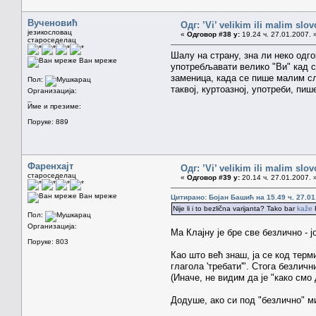
Вученовић
Одг: ’Vi’ velikim ili malim sl
језикословац
«
Одговор #38 у:
19.24 ч. 27.01.2007. 
староседелац
Шалу на страну, зна ли неко одг
Ван мреже
употребљавати велико "Ви" кад с
заменица, када се пише малим сл
Пол:
таквој, куртоазној, употреби, пи
Организација:
_
Име и презиме:
Поруке: 889
Фаренхајт
Одг: ’Vi’ velikim ili malim sl
староседелац
«
Одговор #39 у:
20.14 ч. 27.01.2007. 
Ван мреже
Цитирано: Бојан Башић на 15.49 ч. 27.01
Nije li i to bezlična varijanta? Tako bar
kaže
K
Пол:
Организација:
Ма Клајну је бре све безлично -
Поруке: 803
Као што већ знаш, ја се код терм
глагола 'требати'". Стога безлич
(Иначе, не видим да је "како смо
Додуше, ако си под "безлично" 