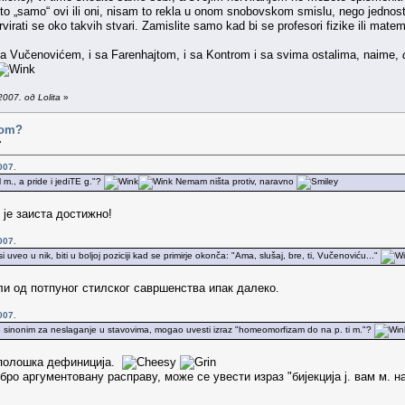
u to „samo“ ovi ili oni, nisam to rekla u onom snobovskom smislu, nego jednos
rvirati se oko takvih stvari. Zamislite samo kad bi se profesori fizike ili matem
 sa Vučenovićem, i sa Farenhajtom, i sa Kontrom i sa svima ostalima, naime,
007. од Lolita
»
ovom?
»
007.
 m., a pride i jediTE g."?
Nemam ništa protiv, naravno
је заиста достижно!
007.
uveo u nik, biti u boljoj poziciji kad se primirje okonča: "Ama, slušaj, bre, ti, Vučenoviću..."
ли од потпуног стилског савршенства ипак далеко.
007.
 kao sinonim za neslaganje u stavovima, mogao uvesti izraz "homeomorfizam do na p. ti m."?
тополошка дефиниција.
ро аргументовану расправу, може се увести израз "бијекција ј. вам м. на ј