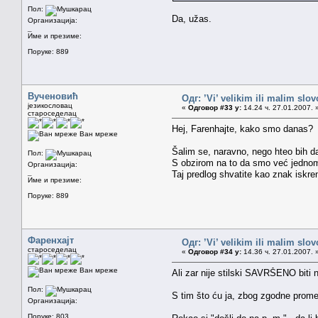
Пол:
Da, užas.
Организација:
_
Име и презиме:
Поруке: 889
Вученовић
Одг: ’Vi’ velikim ili malim sl
језикословац
«
Одговор #33 у:
14.24 ч. 27.01.2007. 
староседелац
Hej, Farenhajte, kako smo danas
Ван мреже
Šalim se, naravno, nego hteo bih da
Пол:
S obzirom na to da smo već jednom 
Организација:
_
Taj predlog shvatite kao znak iskre
Име и презиме:
Поруке: 889
Фаренхајт
Одг: ’Vi’ velikim ili malim sl
староседелац
«
Одговор #34 у:
14.36 ч. 27.01.2007. 
Ван мреже
Ali zar nije stilski SAVRŠENO biti 
Пол:
S tim što ću ja, zbog zgodne promene
Организација:
Поруке: 803