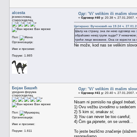
alcesta
Одг: ’Vi’ velikim ili malim sl
језикословац
«
Одговор #40 у:
20.38 ч. 27.01.2007. 
староседелац
Цитирано: Вученовић на 19.24 ч. 27.01.2
Ван мреже
Шалу на страну, зна ли неко одговор на
обраћамо некој групи људи? У немачком ј
Пол:
треће лице множине. Она се користи за п
Организација:
Ne može, kod nas se velikim slovom
Име и презиме:
Поруке: 1.865
Бојан Башић
Одг: ’Vi’ velikim ili malim sl
уредник форума
«
Одговор #41 у:
20.40 ч. 27.01.2007. 
староседелац
Nisam ni pomislio na glagol
trebati
,
Ван мреже
1) Ovu vežbu
izvodimo
u sedećem 
2) S kim
si
, onakav
si
;
Пол:
3)
You
can never be too careful;
Организација:
4) Čim ga
pipnete
, on se uvredi...
Име и презиме:
Поруке: 1.611
To jeste bezlično značenje (slažem 
raspravljamo.