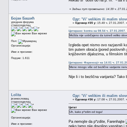
Rekao si "došli do na p. m." - da 
«
Задњи пут промењено: 14.39 ч. 27.01.
Бојан Башић
Одг: ’Vi’ velikim ili malim sl
уредник форума
«
Одговор #35 у:
15.49 ч. 27.01.2007. 
староседелац
Цитирано: kontra на 08.54 ч. 27.01.2007.
Ван мреже
Možda nije uobičajeno da tutneš veliko slovo,
Пол:
Izgleda opet nismo ovo razjasnili k
Организација:
tim putem obraća (pored poslovnih p
Име и презиме:
književnim dijalozima, u filmskim tit
Поруке: 1.611
Цитирано: Фаренхајт на 14.01 ч. 27.01.2
Mene mnogo više od bezlične varijante nervir
Nije li i to bezlična varijanta? Tako
Lolita
Одг: ’Vi’ velikim ili malim sl
језикословац
«
Одговор #36 у:
17.08 ч. 27.01.2007. 
староседелац
Цитат
Ван мреже
Uh, kako p*zdim od toga!
Организација:
Pa
nemojte
da p*zdite, Farenhajte
Име и презиме:
neko tamo nije dovoljno vaspitan i s