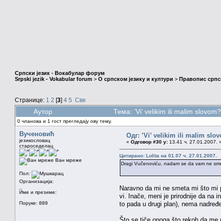
Српски језик - Вокабулар форум
Srpski jezik - Vokabular forum
>
О српском језику и култури
>
Правопис српск
Странице:
1
2
[
3
]
4
5
Све
Аутор
Тема: ’Vi’ velikim ili malim slov
0 чланова и 1 гост прегледају ову тему.
Вученовић
Одг: ’Vi’ velikim ili malim sl
језикословац
«
Одговор #30 у:
13.41 ч. 27.01.2007. 
староседелац
Цитирано: Lolita на 01.07 ч. 27.01.2007.
Ван мреже
Dragi Vučenoviću, nadam se da vam ne smeta
Пол:
Организација:
_
Naravno da mi ne smeta mi što mi p
Име и презиме:
vi. Inače, meni je prirodnije da na 
Поруке: 889
to pada u drugi plan), nema nadređen
Što se tiče onoga što rekoh da me n