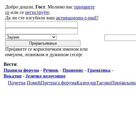
Добро дошли,
Гост
. Молимо вас
пријавите
се
или се
региструјте
.
Да ли сте изгубили ваш
активациони e-mail?
Пријавите се корисничким именом или
имејлом, лозинком и дужином сесије
Вести
:
Правила форума
-
Речник
-
Правопис
-
Граматика
-
Вокатив
-
Језичке недоумице
Почетна
Помоћ
Претрага форума
Календар
Тагови
Пријављив