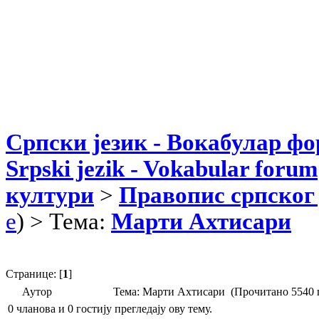
Српски језик - Вокабулар ф
Srpski jezik - Vokabular forum
култури
>
Правопис српског 
e
) > Тема:
Марти Ахтисари
Странице: [
1
]
Аутор
Тема: Марти Ахтисари (Прочитано 5540 
0 чланова и 0 гостију прегледају ову тему.