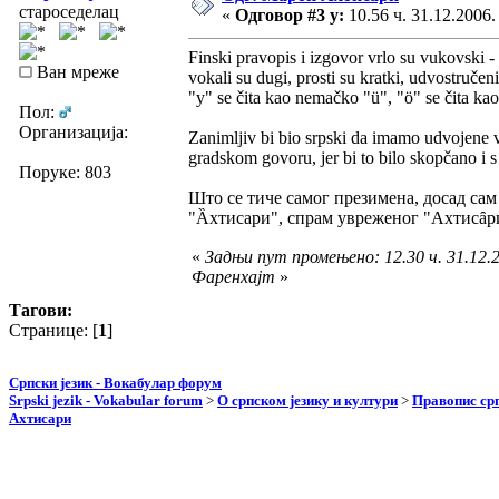
староседелац
«
Одговор #3 у:
10.56 ч. 31.12.2006.
Finski pravopis i izgovor vrlo su vukovski - 
Ван мреже
vokali su dugi, prosti su kratki, udvostručeni
"y" se čita kao nemačko "ü", "ö" se čita ka
Пол:
Организација:
Zanimljiv bi bio srpski da imamo udvojene
gradskom govoru, jer bi to bilo skopčano i
Поруке: 803
Што се тиче самог презимена, досад сам
"Ȁхтисари", спрам увреженог "Ахтисȃр
«
Задњи пут промењено: 12.30 ч. 31.12.2
Фаренхајт
»
Тагови:
Странице: [
1
]
Српски језик - Вокабулар форум
Srpski jezik - Vokabular forum
>
О српском језику и култури
>
Правопис срп
Ахтисари