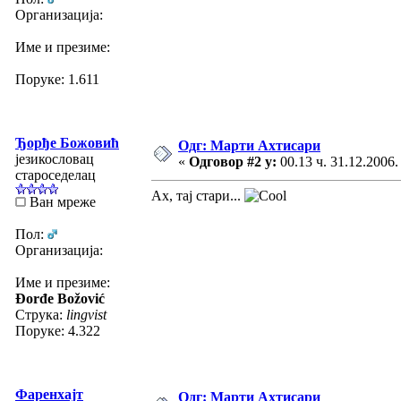
Организација:
Име и презиме:
Поруке: 1.611
Ђорђе Божовић
Одг: Марти Ахтисари
језикословац
«
Одговор #2 у:
00.13 ч. 31.12.2006.
староседелац
Ах, тај стари...
Ван мреже
Пол:
Организација:
Име и презиме:
Đorđe Božović
Струка:
lingvist
Поруке: 4.322
Фаренхајт
Одг: Марти Ахтисари