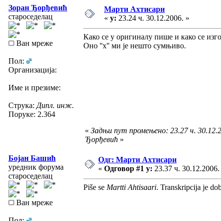
Зоран Ђорђевић
Марти Ахтисари
староседелац
«
у:
23.24 ч. 30.12.2006. »
Како се у оригиналу пише и како се изго
Ван мреже
Оно ''х'' ми је нешто сумњиво.
Пол:
Организација:
Име и презиме:
Струка:
Дипл. инж.
Поруке: 2.364
«
Задњи пут промењено: 23.27 ч. 30.12.
Ђорђевић
»
Бојан Башић
Одг: Марти Ахтисари
уредник форума
«
Одговор #1 у:
23.37 ч. 30.12.2006.
староседелац
Piše se
Martti Ahtisaari
. Transkripcija je do
Ван мреже
Пол: