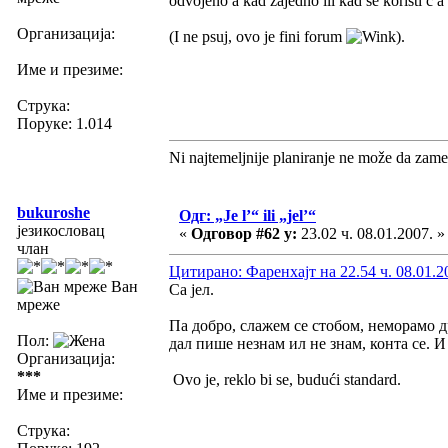
odvojeno a kad zajedno ili kad se koristi č a 
Организација:
(I ne psuj, ovo je fini forum
).
Име и презиме:
Струка:
Поруке: 1.014
Ni najtemeljnije planiranje ne može da zame
bukuroshe
Одг: „Je l’“ ili „jel’“
језикословац
«
Одговор #62 у:
23.02 ч. 08.01.2007. »
члан
Цитирано: Фаренхајт на 22.54 ч. 08.01.2
Ван
Са јел.
мреже
Па добро, слажем се стобом, неморамо д
Пол:
дал пише незнам ил не знам, конта се. И
Организација:
***
Ovo je, reklo bi se, budući standard.
Име и презиме:
Струка: