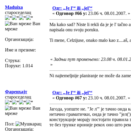
Maduixa
Одг: „Je l’“ ili „jel’“
староседелац
«
Одговор #66 у:
23.06 ч. 08.01.2007. »
Ван
Ma kako sad? Niste li rekli da je je l' tačno
мреже
napisala onu svoju poruku.
Организација:
Ti mene, Celzijuse, onako malo kao z....aš,
Име и презиме:
«
Задњи пут промењено: 23.08 ч. 08.01.
Струка:
»
Поруке: 1.014
Ni najtemeljnije planiranje ne može da zame
Фаренхајт
Одг: „Je l’“ ili „jel’“
староседелац
«
Одговор #67 у:
23.10 ч. 08.01.2007. »
Ван
Јагода, уопште не. "Је л'" је тачно онда к
мреже
нетачно граматички, онда је тачно "јел(
конструкције морају постојати правила 
Пол:
те без трунке ироније рекох оно што р
Организација: