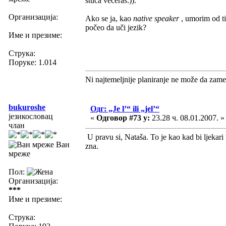
štuca večeras:)).
Организација:
Ako se ja, kao
native speaker
, umorim od ti
počeo da uči jezik?
Име и презиме:
Струка:
Поруке: 1.014
Ni najtemeljnije planiranje ne može da zame
bukuroshe
Одг: „Je l’“ ili „jel’“
језикословац
«
Одговор #73 у:
23.28 ч. 08.01.2007. »
члан
U pravu si, Nataša. To je kao kad bi ljekari t
Ван
zna.
мреже
Пол:
Организација:
***
Име и презиме:
Струка: