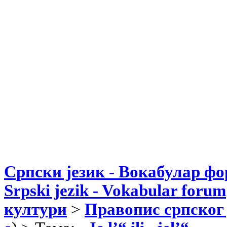
Српски језик - Вокабулар ф
Srpski jezik - Vokabular forum
култури
>
Правопис српског 