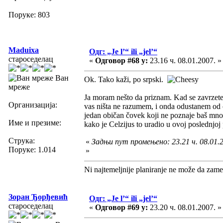
Поруке: 803
Maduixa
Одг: „Je l’“ ili „jel’“
староседелац
«
Одговор #68 у:
23.16 ч. 08.01.2007. »
Ван
Ok. Tako kaži, po srpski.
мреже
Ja moram nešto da priznam. Kad se zavrzete u
Организација:
vas ništa ne razumem, i onda odustanem od č
jedan običan čovek koji ne poznaje baš mnog
Име и презиме:
kako je Celzijus to uradio u ovoj poslednjoj p
Струка:
«
Задњи пут промењено: 23.21 ч. 08.01.
Поруке: 1.014
»
Ni najtemeljnije planiranje ne može da zame
Зоран Ђорђевић
Одг: „Je l’“ ili „jel’“
староседелац
«
Одговор #69 у:
23.20 ч. 08.01.2007. »