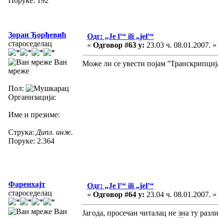
Поруке: 192
Зоран Ђорђевић
Одг: „Je l’“ ili „jel’“
староседелац
«
Одговор #63 у:
23.03 ч. 08.01.2007. »
Ван
Може ли се увести појам ''Транскрипција
мреже
Пол:
Организација:
Име и презиме:
Струка:
Дипл. инж.
Поруке: 2.364
Фаренхајт
Одг: „Je l’“ ili „jel’“
староседелац
«
Одговор #64 у:
23.04 ч. 08.01.2007. »
Ван
Јагода, просечан читалац не зна ту разл