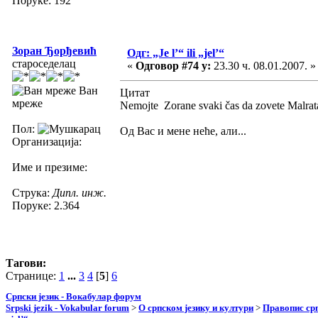
Поруке: 192
Зоран Ђорђевић
Одг: „Je l’“ ili „jel’“
староседелац
«
Одговор #74 у:
23.30 ч. 08.01.2007. »
Ван
Цитат
мреже
Nemojte Zorane svaki čas da zovete Malrata
Пол:
Од Вас и мене неће, али...
Организација:
Име и презиме:
Струка:
Дипл. инж.
Поруке: 2.364
Тагови:
Странице:
1
...
3
4
[
5
]
6
Српски језик - Вокабулар форум
Srpski jezik - Vokabular forum
>
О српском језику и култури
>
Правопис срп