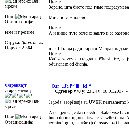
Ван
Цитат
мреже
Зоране, шта бисте под тиме подразумев
Пол:
Мислио сам на ово:
Организација:
Цитат
Име и презиме:
А и више пута речено зашто и за разгов
Струка:
Дипл. инж.
Поруке: 2.364
п. с. Шта да ради сироти Малрат, кад ми
Цитат
Kad se zavrzete u te gramatičke sitnice, pa 
odustanem od čitanja.
Фаренхајт
Одг: „Je l’“ ili „jel’“
староседелац
«
Одговор #70 у:
23.24 ч. 08.01.2007. »
Ван
Jagoda, saopštenja su UVEK nesrazmerno kr
мреже
A i činjenica je da se ovde nekako više bav
Пол:
budu dobro argumentovane sa svih strana. A ka
Организација:
terminologiju) na uštrb jednostavnosti i "prat