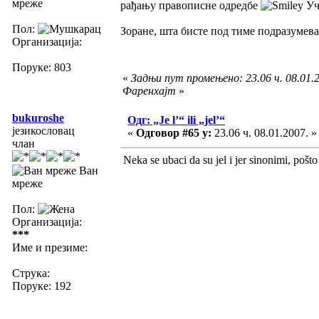
мреже
рађању правописне одредбе
Уч
Пол:
Зоране, шта бисте под тиме подразумев
Организација:
Поруке: 803
«
Задњи пут промењено: 23.06 ч. 08.01.2
Фаренхајт
»
bukuroshe
Одг: „Je l’“ ili „jel’“
језикословац
«
Одговор #65 у:
23.06 ч. 08.01.2007. »
члан
Neka se ubaci da su jel i jer sinonimi, pošto 
Ван
мреже
Пол:
Организација:
***
Име и презиме:
Струка:
Поруке: 192