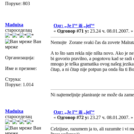
Поруке: 803
Maduixa
Одг: „Je l’“ ili „jel’“
староседелац
«
Одговор #71 у:
23.24 ч. 08.01.2007. »
Ван
Nemojte Zorane svaki čas da zovete Malrata
мреже
A to što sam rekla nije ništa novo. Ako je
Организација:
bi govorio pravilno, a pogotovu kad se radi 
mnogo je teška gramatika ovog našeg jezika.
Име и презиме:
ćitap, a ni ćitap nije potpun pa onda šta ti 
Струка:
Поруке: 1.014
Ni najtemeljnije planiranje ne može da zame
Maduixa
Одг: „Je l’“ ili „jel’“
староседелац
«
Одговор #72 у:
23.27 ч. 08.01.2007. »
Ван
Celzijuse, razumem ja to, ali razumite i vi m
мреже