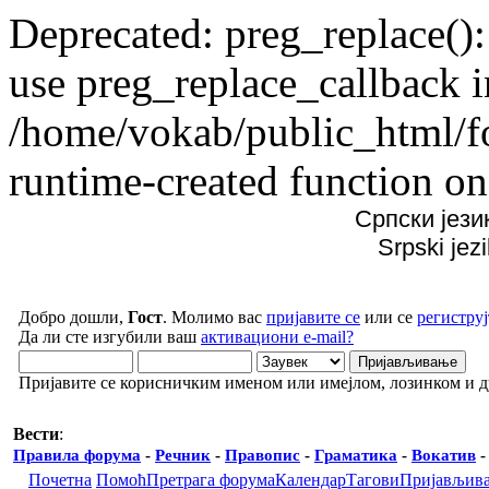
Deprecated: preg_replace():
use preg_replace_callback i
/home/vokab/public_html/f
runtime-created function on
Српски јези
Srpski jez
Добро дошли,
Гост
. Молимо вас
пријавите се
или се
региструј
Да ли сте изгубили ваш
активациони e-mail?
Пријавите се корисничким именом или имејлом, лозинком и 
Вести
:
Правила форума
-
Речник
-
Правопис
-
Граматика
-
Вокатив
Почетна
Помоћ
Претрага форума
Календар
Тагови
Пријављив