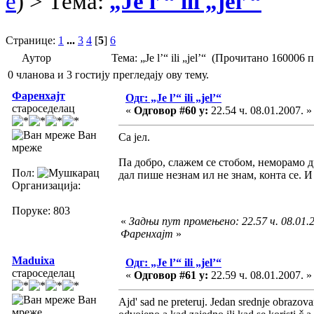
e
) > Тема:
„Je l’“ ili „jel’“
Странице:
1
...
3
4
[
5
]
6
Аутор
Тема: „Je l’“ ili „jel’“ (Прочитано 160006 
0 чланова и 3 гостију прегледају ову тему.
Фаренхајт
Одг: „Je l’“ ili „jel’“
староседелац
«
Одговор #60 у:
22.54 ч. 08.01.2007. »
Ван
Са јел.
мреже
Па добро, слажем се стобом, неморамо д
Пол:
дал пише незнам ил не знам, конта се. И
Организација:
Поруке: 803
«
Задњи пут промењено: 22.57 ч. 08.01.2
Фаренхајт
»
Maduixa
Одг: „Je l’“ ili „jel’“
староседелац
«
Одговор #61 у:
22.59 ч. 08.01.2007. »
Ван
Ajd' sad ne preteruj. Jedan srednje obrazovan
мреже