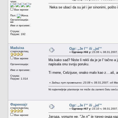
члан
Neka se ubaci da su jel i jer sinonimi, pošto i 
Ван мреже
Пол:
Организација:
***
Име и презиме:
Струка:
Поруке: 192
Maduixa
Одг: „Je l’“ ili „jel’“
староседелац
«
Одговор #66 у:
23.06 ч. 08.01.2007.
Ван мреже
Ma kako sad? Niste li rekli da je je l' tačno 
napisala onu svoju poruku.
Организација:
Име и презиме:
Ti mene, Celzijuse, onako malo kao z....aš, 
Струка:
Поруке: 1.014
«
Задњи пут промењено: 23.08 ч. 08.01.2007. од Ma
Ni najtemeljnije planiranje ne može da zameni čistu sreć
Фаренхајт
Одг: „Je l’“ ili „jel’“
староседелац
«
Одговор #67 у:
23.10 ч. 08.01.2007.
Ван мреже
Јагода, уопште не. "Је л'" је тачно онда кад