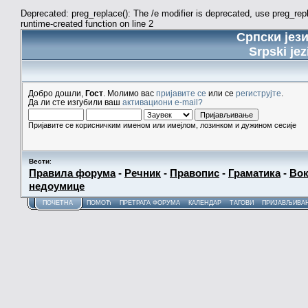
Deprecated: preg_replace(): The /e modifier is deprecated, use preg_re
runtime-created function on line 2
Српски јез
Srpski jez
Добро дошли,
Гост
. Молимо вас
пријавите се
или се
региструјте
.
Да ли сте изгубили ваш
активациони e-mail?
Пријавите се корисничким именом или имејлом, лозинком и дужином сесије
Вести
:
Правила форума
-
Речник
-
Правопис
-
Граматика
-
Вок
недоумице
ПОЧЕТНА
ПОМОЋ
ПРЕТРАГА ФОРУМА
КАЛЕНДАР
ТАГОВИ
ПРИЈАВЉИВА