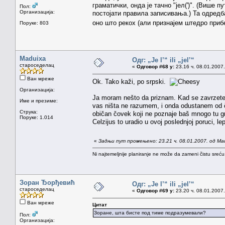
граматички, онда је тачно "јел(')". (Више 
Пол:
Организација:
постојати правила записивања.) Та одредба
оно што рекох (али признајем штедро пр
Поруке: 803
Maduixa
Одг: „Je l’“ ili „jel’“
староседелац
«
Одговор #68 у:
23.16 ч. 08.01.2007.
Ван мреже
Ok. Tako kaži, po srpski.
Организација:
Ja moram nešto da priznam. Kad se zavrzete u
Име и презиме:
vas ništa ne razumem, i onda odustanem od č
Струка:
običan čovek koji ne poznaje baš mnogo tu gr
Поруке: 1.014
Celzijus to uradio u ovoj poslednjoj poruci, le
«
Задњи пут промењено: 23.21 ч. 08.01.2007. од Ma
Ni najtemeljnije planiranje ne može da zameni čistu sreć
Зоран Ђорђевић
Одг: „Je l’“ ili „jel’“
староседелац
«
Одговор #69 у:
23.20 ч. 08.01.2007.
Ван мреже
Цитат
Зоране, шта бисте под тиме подразумевали?
Пол:
Организација: