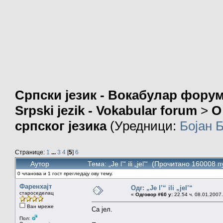
Српски језик - Вокабулар фору
Srpski jezik - Vokabular forum
>
О
српског језика
(Уредници:
Бојан 
Странице:
1
...
3
4
[
5
]
6
Аутор
Тема: „Je l’“ ili „jel’“ (Прочитано 160008 п
0 чланова и 1 гост прегледају ову тему.
Фаренхајт
Одг: „Je l’“ ili „jel’“
староседелац
«
Одговор #60 у:
22.54 ч. 08.01.2007.
Ван мреже
Са јел.
Пол: