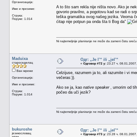
Организација:
A to što sam rekla nije ništa novo. Ako je n
Име и презиме:
govorio pravilno, a pogotovu kad se radi o sr
Струка:
teška gramatika ovog našeg jezika. Veoma čest
Поруке: 1.014
ćitap nije potpun pa onda šta ti Bog da"
Ni najtemeljnije planiranje ne može da zameni čistu sreć
Maduixa
Одг: „Je l’“ ili „jel’“
староседелац
«
Одговор #72 у:
23.27 ч. 08.01.2007.
Ван мреже
Celzijuse, razumem ja to, ali razumite i vi me
večeras:)).
Организација:
Име и презиме:
Ako se ja, kao
native speaker
, umorim od tih
Струка:
počeo da uči jezik?
Поруке: 1.014
Ni najtemeljnije planiranje ne može da zameni čistu sreć
bukuroshe
Одг: „Je l’“ ili „jel’“
језикословац
«
Одговор #73 у:
23.28 ч. 08.01.2007.
члан