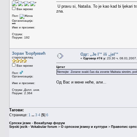
U pravu si, Nataša. To je kao kad bi ljekari tr
Ван мреже
zna.
Пол:
Организација:
***
Име и презиме:
Струка:
Поруке: 192
Зоран Ђорђевић
Одг: „Je l’“ ili „jel’“
староседелац
«
Одговор #74 у:
23.30 ч. 08.01.2007.
Ван мреже
Цитат
Nemojte Zorane svaki čas da zovete Malrata sirotim, po
Пол:
Организација:
Од Вас и мене неће, али...
Име и презиме:
Струка:
Дипл. инж.
Поруке: 2.364
Тагови:
Странице:
1
...
3
4
[
5
]
6
Српски језик - Вокабулар форум
Srpski jezik - Vokabular forum
>
О српском језику и култури
>
Правопис српск