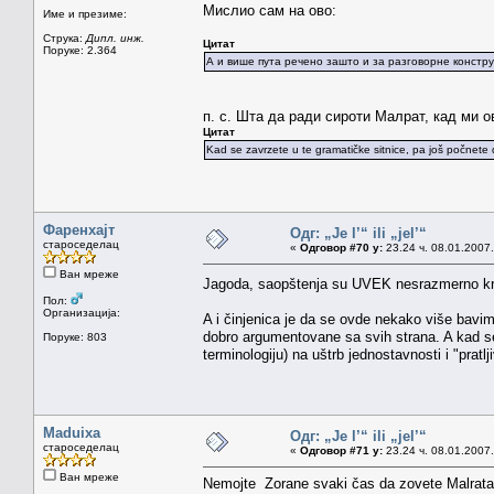
Мислио сам на ово:
Име и презиме:
Струка:
Дипл. инж.
Цитат
Поруке: 2.364
А и више пута речено зашто и за разговорне констру
п. с. Шта да ради сироти Малрат, кад ми о
Цитат
Kad se zavrzete u te gramatičke sitnice, pa još počnete
Фаренхајт
Одг: „Je l’“ ili „jel’“
староседелац
«
Одговор #70 у:
23.24 ч. 08.01.2007.
Ван мреже
Jagoda, saopštenja su UVEK nesrazmerno kra
Пол:
Организација:
A i činjenica je da se ovde nekako više bavi
dobro argumentovane sa svih strana. A kad se 
Поруке: 803
terminologiju) na uštrb jednostavnosti i "pratlji
Maduixa
Одг: „Je l’“ ili „jel’“
староседелац
«
Одговор #71 у:
23.24 ч. 08.01.2007.
Ван мреже
Nemojte Zorane svaki čas da zovete Malrata