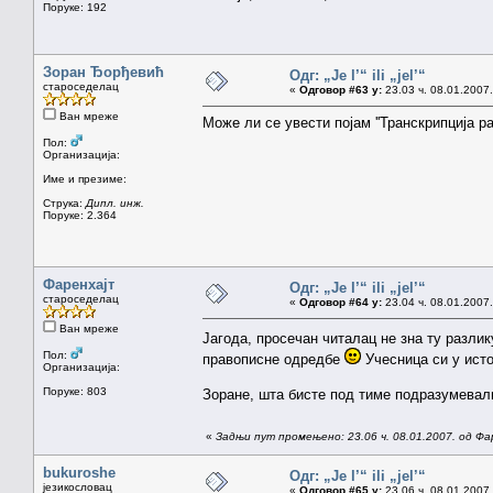
Поруке: 192
Зоран Ђорђевић
Одг: „Je l’“ ili „jel’“
староседелац
«
Одговор #63 у:
23.03 ч. 08.01.2007.
Ван мреже
Може ли се увести појам ''Транскрипција раз
Пол:
Организација:
Име и презиме:
Струка:
Дипл. инж.
Поруке: 2.364
Фаренхајт
Одг: „Je l’“ ili „jel’“
староседелац
«
Одговор #64 у:
23.04 ч. 08.01.2007.
Ван мреже
Јагода, просечан читалац не зна ту разли
Пол:
правописне одредбе
Учесница си у ист
Организација:
Поруке: 803
Зоране, шта бисте под тиме подразумевал
«
Задњи пут промењено: 23.06 ч. 08.01.2007. од Фа
bukuroshe
Одг: „Je l’“ ili „jel’“
језикословац
«
Одговор #65 у:
23.06 ч. 08.01.2007.