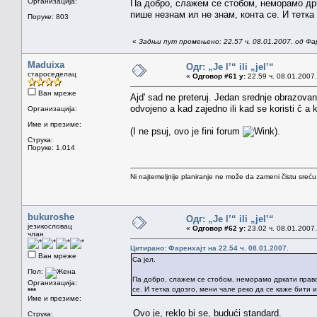
Организација:
Па добро, слажем се стобом, неморамо дрк
пише незнам ил не знам, конта се. И тетка
Поруке: 803
«
Задњи пут промењено: 22.57 ч. 08.01.2007. од Фа
Maduixa
Одг: „Je l’“ ili „jel’“
староседелац
«
Одговор #61 у:
22.59 ч. 08.01.2007.
Ван мреже
Ajd' sad ne preteruj. Jedan srednje obrazovan 
odvojeno a kad zajedno ili kad se koristi č a k
Организација:
Име и презиме:
(I ne psuj, ovo je fini forum
).
Струка:
Поруке: 1.014
Ni najtemeljnije planiranje ne može da zameni čistu sreć
bukuroshe
Одг: „Je l’“ ili „jel’“
језикословац
«
Одговор #62 у:
23.02 ч. 08.01.2007.
члан
Цитирано: Фаренхајт на 22.54 ч. 08.01.2007.
Ван мреже
Са јел.
Пол:
Па добро, слажем се стобом, неморамо дркати право
Организација:
се. И тетка одозго, мени чале реко да се каже бити 
***
Име и презиме:
Ovo je, reklo bi se, budući standard.
Струка: