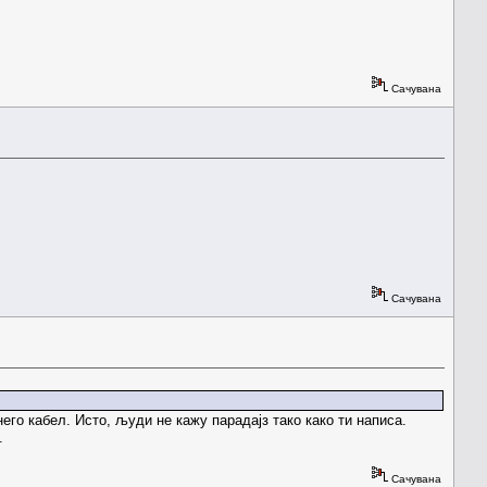
Сачувана
Сачувана
него кабел. Исто, људи не кажу парадајз тако како ти написа.
.
Сачувана