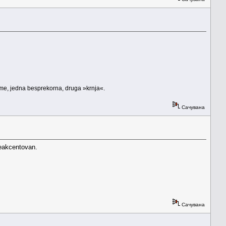
rme, jedna besprekorna, druga »krnja«.
Сачувана
neakcentovan.
Сачувана