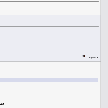
Сачувана
 да