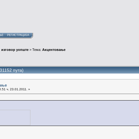
ЊЕ
РЕГИСТРАЦИЈА
 изговор уопште
> Тема:
Акцентовање
31152 пута)
ање
.51 ч. 23.01.2011. »