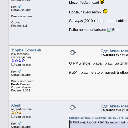
Može, Peđa, može!
Пол:
Организација:
Đorđe, navedi rečnik.
Име и презиме:
Pravopis
(2010.) daje prednost oblik
Струка:
Поруке: 218
Psiha ne komentarišem.
Ђорђе Божовић
Одг: Акцентов
језикословац
«
Одговор #27 у:
16
староседелац
U RMS stoje i
kábel
i
kábl
. Sa zna
Ван мреже
Пол:
Kȁbl
ili
kȃbl
ne stoje; navedi ti otku
Организација:
Име и презиме:
Đorđe Božović
Струка:
lingvist
Поруке: 4.322
Aleph
Одг: Акцентов
одомаћен члан
«
Одговор #28 у:
16
Ван мреже
Цитирано: Ђорђе Божовић на 16.35 ч. 24
U RMS stoje i
kábel
i
kábl
. Sa znakom jedna
Пол:
Организација: