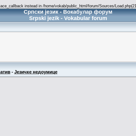
place_callback instead in /home/vokab/public_html/forum/Sources/Load.php(216
Српски језик - Вокабулар форум
Srpski jezik - Vokabular forum
атив
-
Језичке недоумице