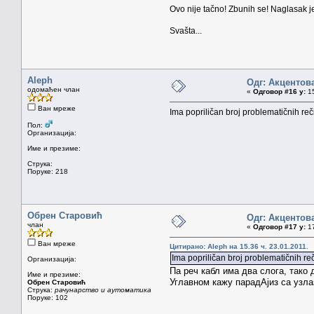
Ovo nije tačno! Zbunih se! Naglasak j
Svašta...
Aleph
Одг: Акцентов
одомаћен члан
«
Одговор #16 у:
15
Ван мреже
Ima popriličan broj problematičnih reči
Пол:
Организација:
Име и презиме:
Струка:
Поруке: 218
Обрен Старовић
Одг: Акцентов
члан
«
Одговор #17 у:
17
Ван мреже
Цитирано: Aleph на 15.36 ч. 23.01.2011.
Ima popriličan broj problematičnih reč
Организација:
Па реч кабл има два слога, тако 
Име и презиме:
Углавном кажу парадАјиз са узла
Обрен Старовић
Струка:
рачунарство и аутоматика
Поруке: 102