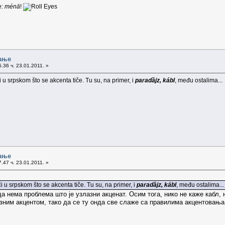
e:
ménā
!
ање
.36 ч. 23.01.2011. »
 u srpskom što se akcenta tiče. Tu su, na primer, i
paradȁjz, kábl
, među ostalima...
ање
.47 ч. 23.01.2011. »
i u srpskom što se akcenta tiče. Tu su, na primer, i
paradȁjz, kábl
, među ostalima...
да нема проблема што је узлазни акценат. Осим тога, нико не каже кабл, 
зним акцентом, тако да се ту онда све слаже са правилима акцентовања