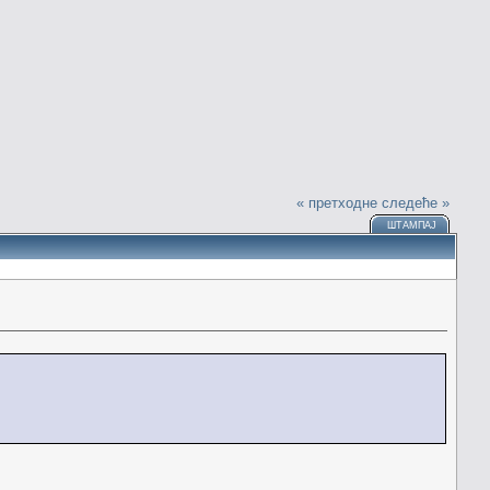
« претходне
следеће »
ШТАМПАЈ