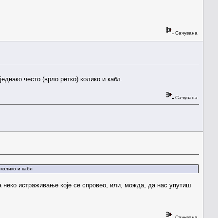
Сачувана
једнако често (врло ретко) колико и кабл.
Сачувана
 колико и кабл
да неко истраживање које се спровео, или, можда, да нас упутиш
Сачувана