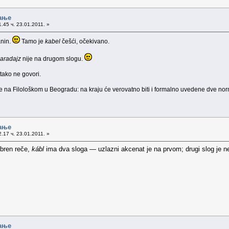
ање
.45 ч. 23.01.2011. »
anin.
Tamo je
kabel
češći, očekivano.
aradajz
nije na drugom slogu.
o tako ne govori.
je na Filološkom u Beogradu: na kraju će verovatno biti i formalno uvedene dve no
ање
.17 ч. 23.01.2011. »
bren reče,
kábl
ima dva sloga — uzlazni akcenat je na prvom; drugi slog je 
ање