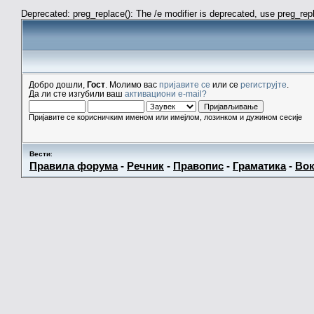
Deprecated: preg_replace(): The /e modifier is deprecated, use preg_re
Добро дошли,
Гост
. Молимо вас
пријавите се
или се
региструјте
.
Да ли сте изгубили ваш
активациони e-mail?
Пријавите се корисничким именом или имејлом, лозинком и дужином сесије
Вести
:
Правила форума
-
Речник
-
Правопис
-
Граматика
-
Вок