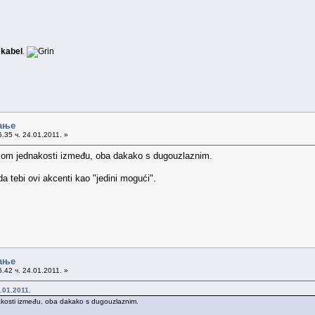
u
kabel
.
ање
.35 ч. 24.01.2011. »
kom jednakosti između, oba dakako s dugouzlaznim.
da tebi ovi akcenti kao "jedini mogući".
ање
.42 ч. 24.01.2011. »
.01.2011.
kosti između, oba dakako s dugouzlaznim.