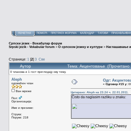
ПОЧЕТНА
ПОМОЋ
ПРЕТРАГА ФОРУМА
КАЛЕНДАР
ТАГОВИ
ПРИЈАВЉИВА
Српски језик - Вокабулар форум
Srpski jezik - Vokabular forum
>
О српском језику и култури
>
Наглашавање и
Странице:
1
[
2
]
3
Све
Аутор
Тема: Акцентовање (Прочитано 
0 чланова и 1 гост прегледају ову тему.
Aleph
Одг: Акцентов
одомаћен члан
«
Одговор #15 у:
00
Ван мреже
Цитирано: Aleph на 23.24 ч. 22.01.2011.
Čisto da naglasim razliku u znaku:
Пол:
Организација:
Име и презиме:
Струка:
Поруке: 218