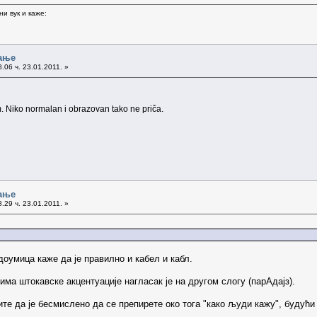
и вук и каже:
ање
.06 ч. 23.01.2011. »
m. Niko normalan i obrazovan tako ne priča.
ање
.29 ч. 23.01.2011. »
доумица каже да је правилно и кабел и кабл.
има штокавске акцентуације нагласак је на другом слогу (парАдајз).
ите да је бесмислено да се препирете око тога "како људи кажу", будући