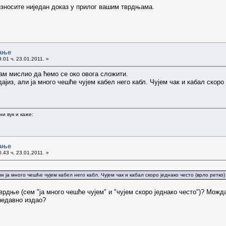
 износите ниједан доказ у прилог вашим тврдњама.
ање
.01 ч. 23.01.2011. »
сам мислио да ћемо се око овога сложити.
ајиз, али ја много чешће чујем кабел него кабл. Чујем чак и кабал скоро 
и вук и каже:
ање
.43 ч. 23.01.2011. »
и ја много чешће чујем кабел него кабл. Чујем чак и кабал скоро једнако често (врло ретко)
врдње (сем "ја много чешће чујем" и "чујем скоро једнако често")? Мож
 недавно издао?