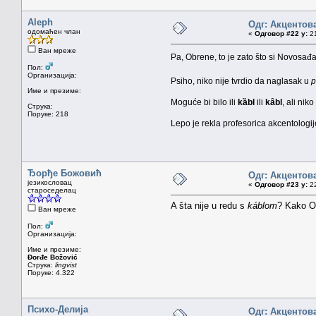
Aleph
Одг: Акцентов
одомаћен члан
«
Одговор #22 у:
21
Ван мреже
Pa, Obrene, to je zato što si Novosađ
Пол:
Организација:
Psiho, niko nije tvrdio da naglasak u
p
Име и презиме:
Moguće bi bilo ili
kȁbl
ili
kȃbl
, ali nik
Струка:
Поруке: 218
Lepo je rekla profesorica akcentologi
Ђорђе Божовић
Одг: Акцентов
језикословац
«
Одговор #23 у:
22
староседелац
A šta nije u redu s
káblom
? Kako O
Ван мреже
Пол:
Организација:
Име и презиме:
Đorđe Božović
Струка:
lingvist
Поруке: 4.322
Психо-Делија
Одг: Акцентов