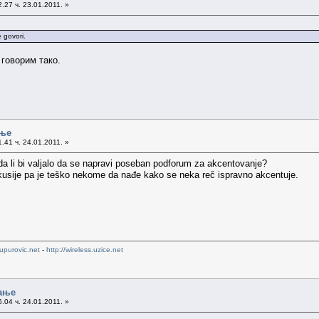
.27 ч. 23.01.2011. »
e govori.
 говорим тако.
ање
.41 ч. 24.01.2011. »
da li bi valjalo da se napravi poseban podforum za akcentovanje?
kusije pa je teško nekome da nađe kako se neka reč ispravno akcentuje.
upurovic.net
-
http://wireless.uzice.net
ање
.04 ч. 24.01.2011. »