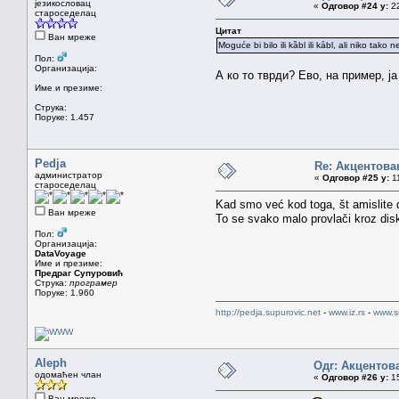
језикословац
«
Одговор #24 у:
22
староседелац
Цитат
Ван мреже
Moguće bi bilo ili kȁbl ili kȃbl, ali niko tako n
Пол:
Организација:
А ко то тврди? Ево, на пример, ја
Име и презиме:
Струка:
Поруке: 1.457
Pedja
Re: Акцентов
администратор
«
Одговор #25 у:
11
староседелац
Kad smo već kod toga, št amislite 
Ван мреже
To se svako malo provlači kroz dis
Пол:
Организација:
DataVoyage
Име и презиме:
Предраг Супуровић
Струка:
програмер
Поруке: 1.960
http://pedja.supurovic.net
-
www.iz.rs
-
www.s
Aleph
Одг: Акцентов
одомаћен члан
«
Одговор #26 у:
15
Ван мреже