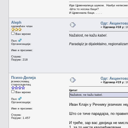
Иде Црвенкапица шумом. Наиђе неписмен
-Шта то носиш баци?
И Црвенкапа баци. . . . .
Aleph
Одг: Акцентов
одомаћен члан
«
Одговор #18 у:
18
Ван мреже
Nažalost, ne kažu
kabel
.
Пол:
Paradajiz
je dijalektalno, regionaliza
Организација:
Име и презиме:
Струка:
Поруке: 218
Психо-Делија
Одг: Акцентов
језикословац
«
Одговор #19 у:
18
староседелац
Цитат
Ван мреже
Nažalost, ne kažu kabel.
Пол:
Организација:
Иван Клајн у Речнику језичких не
Име и презиме:
Што се тиче парадајза, по правил
Струка:
Поруке: 1.457
И треће, зар вас двојица не мисл
1. за то нисте квалификовани