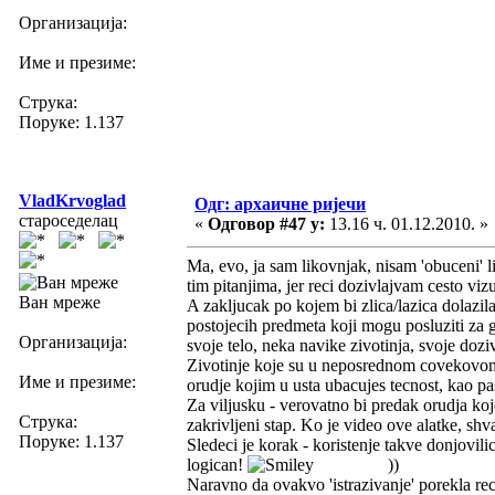
Организација:
Име и презиме:
Струка:
Поруке: 1.137
VladKrvoglad
Одг: архаичне ријечи
староседелац
«
Одговор #47 у:
13.16 ч. 01.12.2010. »
Ma, evo, ja sam likovnjak, nisam 'obuceni' 
tim pitanjima, jer reci dozivlajvam cesto viz
Ван мреже
A zakljucak po kojem bi zlica/lazica dolazil
postojecih predmeta koji mogu posluziti za g
Организација:
svoje telo, neka navike zivotinja, svoje doziv
Zivotinje koje su u neposrednom covekovom 
Име и презиме:
orudje kojim u usta ubacujes tecnost, kao p
Za viljusku - verovatno bi predak orudja ko
Струка:
zakrivljeni stap. Ko je video ove alatke, shv
Поруке: 1.137
Sledeci je korak - koristenje takve donjovili
logican!
))
Naravno da ovakvo 'istrazivanje' porekla reci