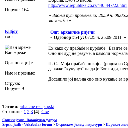
Dopuna: Evo što nađoh:
http://www.republika.co.rs/446-447/22.html
Поруке: 164
«
Задњи пут промењено: 20.59 ч. 08.06.2
karloružni
»
Killjoy
Одг: архаичне ријечи
гост
«
Одговор #54 у:
07.25 ч. 25.09.2011. »
Ех како су прабабе и курбабе. Бавите се
Ван мреже
Оно ни луд не разуме, а камоли нормала
Организација:
П. С. Моја прабаба покојна (родом из С
да каже "кукуруз" па да је Бог види, нег
Име и презиме:
Досадило јој ваљда сво оно кукање за в
Струка:
Поруке: 9
Тагови:
arhaicne reci
srpski
Странице:
1
2
3
[
4
]
Све
Српски језик - Вокабулар форум
Srpski jezik - Vokabular forum
>
О српском језику и култури
>
Порекло зна