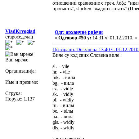
отношении сравнение с греч. λύζω "икаю", 
пропасть", slucken "жадно глотать" (Преоб
VladKrvoglad
Одг: архаичне ријечи
староседелац
«
Одговор #50 у:
14.31 ч. 01.12.2010. »
Цитирано: Duszan на 13.40 ч. 01.12.2010
Виле су код свих Словена виле :
Ван мреже
sl. - vile
Организација:
hr. - vile
mk. - вила
Име и презиме:
bg. - вила
cz. - vidle
Струка:
sk. - vidly
Поруке: 1.137
pl. - widły
ru. - вилы
be. - вілы
ua. - вила
gls. - widły
dls. - widły
а виљушке су :