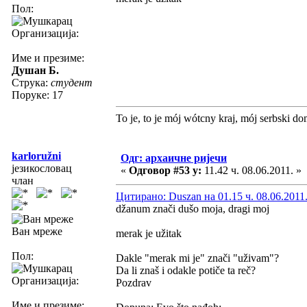
Пол:
Организација:
Име и презиме:
Душан Б.
Струка:
студент
Поруке: 17
To je, to je mój wótcny kraj, mój serbski do
karloružni
Одг: архаичне ријечи
језикословац
«
Одговор #53 у:
11.42 ч. 08.06.2011. »
члан
Цитирано: Duszan на 01.15 ч. 08.06.2011
džanum znači dušo moja, dragi moj
Ван мреже
merak je užitak
Пол:
Dakle "merak mi je" znači "uživam"?
Da li znaš i odakle potiče ta reč?
Организација:
Pozdrav
Име и презиме: