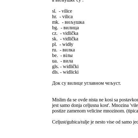
sl. - vilice
hr. - vilicа
mk. - виљушка
bg. - вилица
cz. - vidlička
sk. - vidlička
pl. - widły
ru. - вилка
be. - вілы
ua. - вила
gls. - widlički
dls. - widlicki
Док су вилице углавном чељуст.
Mislim da se ovde nista ne kosi sa postavkom 
jest samo donja celjusna kost'. Mnozina 'vil
postize zamenom velicine mnozinom. (tipican
Celjust/gubica/ralje je nesto vise od samo jed