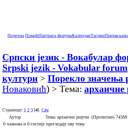
Почетна
Помоћ
Претрага форума
Календар
Тагови
Пријављив
Српски језик - Вокабулар ф
Srpski jezik - Vokabular forum
култури
>
Порекло значења 
Новаковић
) > Тема:
архаичне 
Странице:
1
2
3
[
4
]
Све
Аутор
Тема: архаичне ријечи (Прочитано 74569 
0 чланова и 0 гостију прегледају ову тему.