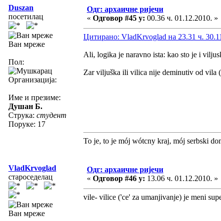
Duszan
Одг: архаичне ријечи
посетилац
«
Одговор #45 у:
00.36 ч. 01.12.2010. »
Цитирано: VladKrvoglad на 23.31 ч. 30.1
Ван мреже
Ali, logika je naravno ista: kao sto je i viljus
Пол:
Zar viljuška ili vilica nije deminutiv od vila
Организација:
Име и презиме:
Душан Б.
Струка:
студент
Поруке: 17
To je, to je mój wótcny kraj, mój serbski do
VladKrvoglad
Одг: архаичне ријечи
староседелац
«
Одговор #46 у:
13.06 ч. 01.12.2010. »
vile- vilice ('ce' za umanjivanje) je meni sup
Ван мреже