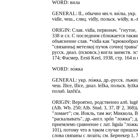
WORD: вила
GENERAL: II., обычно мн.ч. ви́лы, укр. ви́
vidle, чеш., слвц. vidly, польск. widɫy, в.-
ORIGIN: Слав. vidla, первонач. "гнутое,
338 и сл. С последним сближается также 
объяснение слав. *vidla как "крюкообразн
"связанныj метелкоj пучок сочноj травы",
русск. диал. (псковск.) вигла заимств. эст.
174; Фасмер, Eesti Keel, 1938, стр. 164 
WORD: ло́жка
GENERAL: укр. ло́жка, др.-русск. лъжица,
чеш. žliсе, lžiсе, диал. lеžkа, польск. ɫуż
полаб. lazéića.
ORIGIN: Вероятно, родственно алб. lugë
(Alb. Wb. 250; Alb. Stud. 3, 37, IF 2, 368)), 
"ломает"; см. Иокль, там же; Миккола, Berü
"раскалывать", др.-англ. spón "ложка"; д
приемлемо сравнение с лат. ligulа "ложка"
101), потому что в таком случае пришло
слова связаны с лиза́ть; см. Бернекер 1