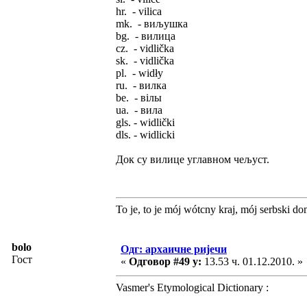
hr. - vilicа
mk. - виљушка
bg. - вилица
cz. - vidlička
sk. - vidlička
pl. - widły
ru. - вилка
be. - вілы
ua. - вила
gls. - widlički
dls. - widlicki
Док су вилице углавном чељуст.
To je, to je mój wótcny kraj, mój serbski do
bolo
Одг: архаичне ријечи
Гост
«
Одговор #49 у:
13.53 ч. 01.12.2010. »
Vasmer's Etymological Dictionary :