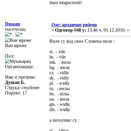
masi mogucnosti!
Duszan
Одг: архаичне ријечи
посетилац
«
Одговор #48 у:
13.40 ч. 01.12.2010. »
Виле су код свих Словена виле :
Ван мреже
sl. - vile
Пол:
hr. - vile
mk. - вила
Организација:
bg. - вила
cz. - vidle
Име и презиме:
sk. - vidly
Душан Б.
pl. - widły
Струка:
студент
ru. - вилы
Поруке: 17
be. - вілы
ua. - вила
gls. - widły
dls. - widły
а виљушке су :
sl. - vilice