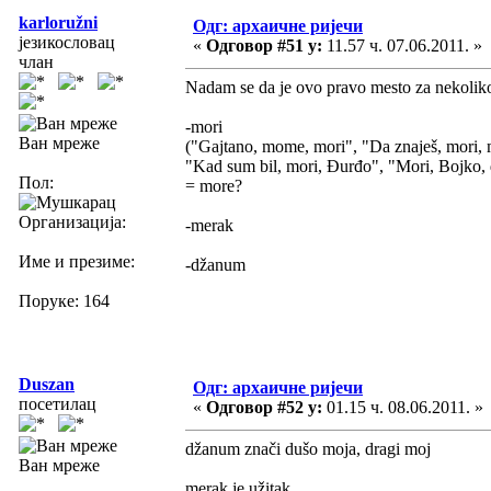
karloružni
Одг: архаичне ријечи
језикословац
«
Одговор #51 у:
11.57 ч. 07.06.2011. »
члан
Nadam se da je ovo pravo mesto za nekoliko 
-mori
Ван мреже
("Gajtano, mome, mori", "Da znaješ, mori, 
"Kad sum bil, mori, Đurđo", "Mori, Bojko, 
Пол:
= more?
Организација:
-merak
Име и презиме:
-džanum
Поруке: 164
Duszan
Одг: архаичне ријечи
посетилац
«
Одговор #52 у:
01.15 ч. 08.06.2011. »
džanum znači dušo moja, dragi moj
Ван мреже
merak je užitak