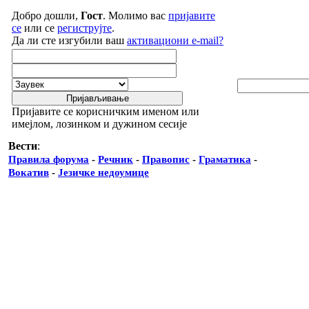
Добро дошли,
Гост
. Молимо вас
пријавите
се
или се
региструјте
.
Да ли сте изгубили ваш
активациони e-mail?
Пријавите се корисничким именом или
имејлом, лозинком и дужином сесије
Вести
:
Правила форума
-
Речник
-
Правопис
-
Граматика
-
Вокатив
-
Језичке недоумице