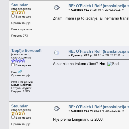
Stoundar
RE: O`Fiaich i Rolf (transkripcija 
староседелац
«
Одговор #11 у:
16.49 ч. 20.02.2011. »
Ван мреже
Znam, imam i ja to izdanje, ali nemamo transk
Организација:
Име и презиме:
Поруке: 973
Ђорђе Божовић
RE: O`Fiaich i Rolf (transkripcija 
језикословац
«
Одговор #12 у:
18.10 ч. 20.02.2011. »
староседелац
A zar nije na irskom /fʲiəx/? Hm.
Ван мреже
Пол:
Организација:
Име и презиме:
Đorđe Božović
Струка:
lingvist
Поруке: 4.322
Stoundar
RE: O`Fiaich i Rolf (transkripcija 
староседелац
«
Одговор #13 у:
18.15 ч. 20.02.2011. »
Ван мреже
Nije prema Longmanu iz 2008.
Организација: