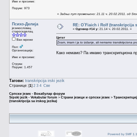
Име и презиме:
Поруке: 973
«
Задњи пут промењено: 21.11 ч. 20.02.2011. од Sto
Психо-Делија
RE: O`Fiaich i Rolf (transkripcija 
језикословац
«
Одговор #14 у:
21.14 ч. 20.02.2011. »
староседелац
Цитат
Ван мреже
Znam, imam i ja to izdanje, ali nemamo transkripciona prav
Пол:
Организација:
Како немамо? Па имамо транскрипциона пра
Име и презиме:
Струка:
Поруке: 1.457
Тагови:
transkripcija
irski
jezik
Странице: [
1
]
2
3
4
Све
Српски језик - Вокабулар форум
Srpski jezik - Vokabular forum
>
Страни језици и српски језик
>
Транскрипциј
(transkripcija sa irskog jezika)
Powered by SMF 1.