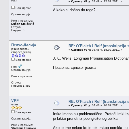
гост
«
Одговор #2 у:
07.49 ч. 15.02.2011. »
Ван мреже
A kako si došao do toga?
Организација:
Име и презиме:
Dušan Stoičević
Струка:
Поруке: 3
Психо-Делија
RE: O`Fiaich i Rolf (transkripcija 
језикословац
«
Одговор #3 у:
08.48 ч. 15.02.2011. »
староседелац
J. C. Wells: Longman Pronunciation Dictionar
Ван мреже
Пол:
Правопис српског језика
Организација:
Име и презиме:
Струка:
Поруке: 1.457
VPF
RE: O`Fiaich i Rolf (transkripcija 
члан
«
Одговор #4 у:
04.48 ч. 20.02.2011. »
Ван мреже
Irska imena su problematična. Prateći irski izg
je lakše preneti iz poengleženog oblika.
Организација:
Име и презиме:
Ako je ime nekog ko je tek irskog porekla, tu
Vladimir Filipović