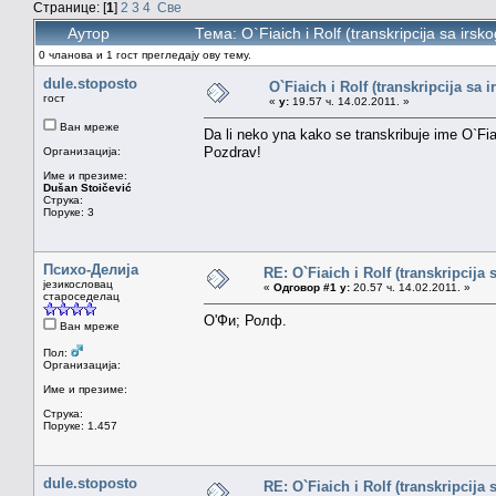
Странице: [
1
]
2
3
4
Све
Аутор
Тема: O`Fiaich i Rolf (transkripcija sa ir
0 чланова и 1 гост прегледају ову тему.
dule.stoposto
O`Fiaich i Rolf (transkripcija sa i
гост
«
у:
19.57 ч. 14.02.2011. »
Ван мреже
Da li neko yna kako se transkribuje ime O`Fi
Pozdrav!
Организација:
Име и презиме:
Dušan Stoičević
Струка:
Поруке: 3
Психо-Делија
RE: O`Fiaich i Rolf (transkripcija 
језикословац
«
Одговор #1 у:
20.57 ч. 14.02.2011. »
староседелац
О'Фи; Ролф.
Ван мреже
Пол:
Организација:
Име и презиме:
Струка:
Поруке: 1.457
dule.stoposto
RE: O`Fiaich i Rolf (transkripcija 