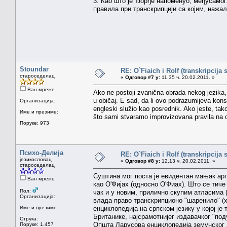
3. Као што је Ђорђе напоменуо, међусамог
правила при транскрипцији са којим, нажал
Stoundar
RE: O`Fiaich i Rolf (transkripcija 
староседелац
«
Одговор #7 у:
11.35 ч. 20.02.2011. »
Ван мреже
Ako ne postoji zvanična obrada nekog jezika,
u običaj. E sad, da li ovo podrazumijeva konsul
Организација:
engleski služio kao posrednik. Ako jeste, tak
Име и презиме:
što sami stvaramo improvizovana pravila na 
Поруке: 973
Психо-Делија
RE: O`Fiaich i Rolf (transkripcija 
језикословац
«
Одговор #8 у:
12.13 ч. 20.02.2011. »
староседелац
Суштина мог поста је евидентан мањак арг
Ван мреже
као О'Фијах (односно О'Фиах). Што се тич
Пол:
чак и у новим, прилично скупим атласима 
Организација:
влада право транскрипционо "шаренило" (х
Име и презиме:
енциклопедија на српском језику у којој ј
Британике, најсрамотнијег издавачког "под
Струка:
Општа Ларусова енциклопедија земунског 
Поруке: 1.457