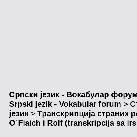
Српски језик - Вокабулар фору
Srpski jezik - Vokabular forum
>
С
језик
>
Транскрипција страних р
O`Fiaich i Rolf (transkripcija sa ir