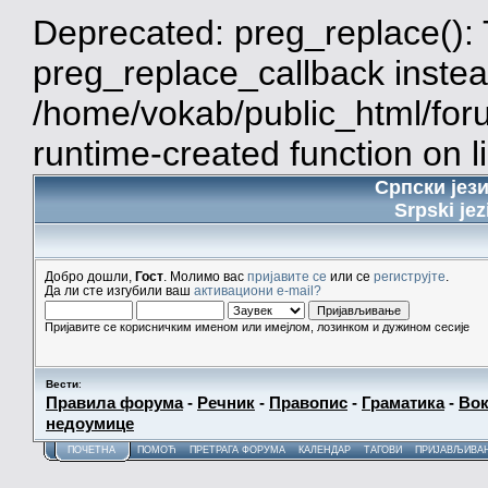
Deprecated: preg_replace(): 
preg_replace_callback instea
/home/vokab/public_html/for
runtime-created function on l
Српски јез
Srpski jez
Добро дошли,
Гост
. Молимо вас
пријавите се
или се
региструјте
.
Да ли сте изгубили ваш
активациони e-mail?
Пријавите се корисничким именом или имејлом, лозинком и дужином сесије
Вести
:
Правила форума
-
Речник
-
Правопис
-
Граматика
-
Вок
недоумице
ПОЧЕТНА
ПОМОЋ
ПРЕТРАГА ФОРУМА
КАЛЕНДАР
ТАГОВИ
ПРИЈАВЉИВА