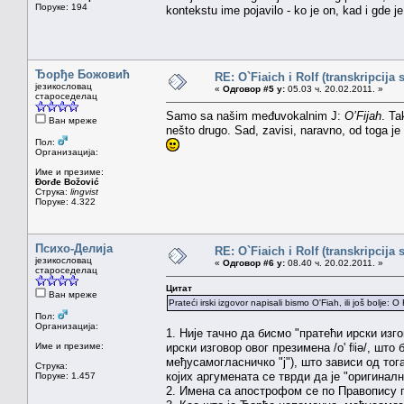
Поруке: 194
kontekstu ime pojavilo - ko je on, kad i gde j
Ђорђе Божовић
RE: O`Fiaich i Rolf (transkripcija 
језикословац
«
Одговор #5 у:
05.03 ч. 20.02.2011. »
староседелац
Samo sa našim međuvokalnim J:
O’Fijah
. Ta
Ван мреже
nešto drugo. Sad, zavisi, naravno, od toga je l
Пол:
Организација:
Име и презиме:
Đorđe Božović
Струка:
lingvist
Поруке: 4.322
Психо-Делија
RE: O`Fiaich i Rolf (transkripcija 
језикословац
«
Одговор #6 у:
08.40 ч. 20.02.2011. »
староседелац
Цитат
Ван мреже
Prateći irski izgovor napisali bismo O'Fiah, ili još bolje: 
Пол:
Организација:
1. Није тачно да бисмо "пратећи ирски изго
Име и презиме:
ирски изговор овог презимена /o' fʲiə/, ш
међусамогласничко "ј"), што зависи од тог
Струка:
којих аргумената се тврди да је "оригинал
Поруке: 1.457
2. Имена са апострофом се по Правопису п