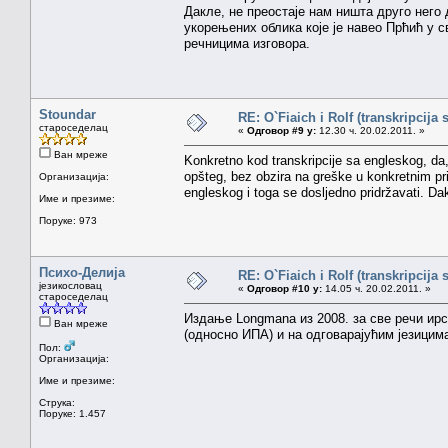
Дакле, не преостаје нам ништа друго него 
укорењених облика које је навео Прћић у 
речницима изговора.
Stoundar
RE: O`Fiaich i Rolf (transkripcija 
староседелац
«
Одговор #9 у:
12.30 ч. 20.02.2011. »
Ван мреже
Konkretno kod transkripcije sa engleskog, da
opšteg, bez obzira na greške u konkretnim pr
Организација:
engleskog i toga se dosljedno pridržavati. Da
Име и презиме:
Поруке: 973
Психо-Делија
RE: O`Fiaich i Rolf (transkripcija 
језикословац
«
Одговор #10 у:
14.05 ч. 20.02.2011. »
староседелац
Издање Longmana из 2008. за све речи ирск
Ван мреже
(односно ИПА) и на одговарајућим језицим
Пол:
Организација:
Име и презиме:
Струка:
Поруке: 1.457