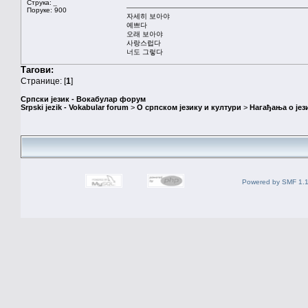
Струка:
_
Поруке: 900
자세히 보아야
예쁘다
오래 보아야
사랑스럽다
너도 그렇다
Тагови:
Странице: [
1
]
Српски језик - Вокабулар форум
Srpski jezik - Vokabular forum
>
О српском језику и култури
>
Нагађања о јез
Powered by SMF 1.