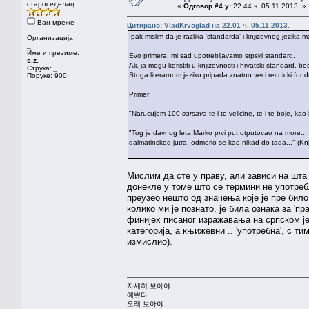
староседелац
«
Одговор #4 у:
22.44 ч. 05.11.2013. »
Ван мреже
Цитирано: VladKrvoglad на 22.01 ч. 05.11.2013.
Ipak mislim da je razlika 'standarda' i knjizevnog jezika 
Организација:
_
Име и презиме:
Evo primera: mi sad upotrebljavamo srpski standard.
s.z.
Ali, ja mogu koristiti u knjizevnosti i hrvatski standard, bos
Струка:
_
Stoga literarnom jeziku pripada znatno veci recnicki fu
Поруке: 900
Primer:
"Narucujem 100
carsava
te i te velicine, te i te boje, ka
"Tog je davnog leta Marko prvi put otputovao na more..
dalmatinskog jutra, odmorio se kao nikad do tada..." (Knji
Мислим да сте у праву, али зависи на шта 
донекле у томе што се термини не употреб
преузео нешто од значења које је пре било
колико ми је познато, је била ознака за 'п
финијех писаног изражавања на српском ј
категорија, а књижевни .. 'употребна', с т
измислио).
자세히 보아야
예쁘다
오래 보아야