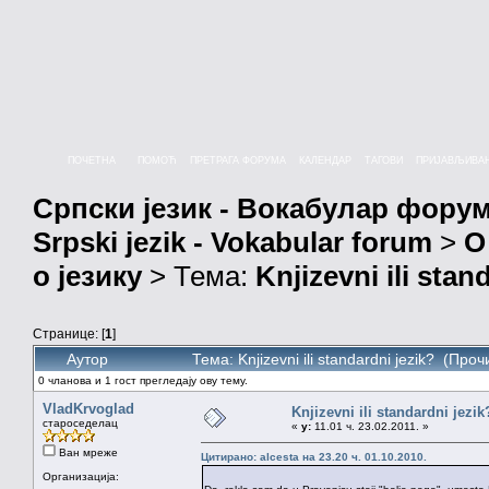
ПОЧЕТНА
ПОМОЋ
ПРЕТРАГА ФОРУМА
КАЛЕНДАР
ТАГОВИ
ПРИЈАВЉИВА
Српски језик - Вокабулар фору
Srpski jezik - Vokabular forum
>
О
о језику
> Тема:
Knjizevni ili stan
Странице: [
1
]
Аутор
Тема: Knjizevni ili standardni jezik? (Про
0 чланова и 1 гост прегледају ову тему.
VladKrvoglad
Knjizevni ili standardni jezik
староседелац
«
у:
11.01 ч. 23.02.2011. »
Ван мреже
Цитирано: alcesta на 23.20 ч. 01.10.2010.
Организација: