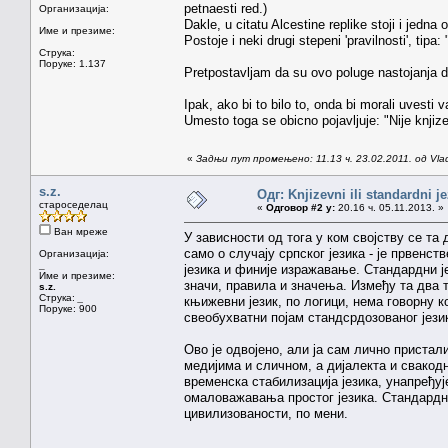
petnaesti red.)
Организација:
Dakle, u citatu Alcestine replike stoji i jedna
Име и презиме:
Postoje i neki drugi stepeni 'pravilnosti', tipa:
Струка:
Поруке: 1.137
Pretpostavljam da su ovo poluge nastojanja da
Ipak, ako bi to bilo to, onda bi morali uvesti v
Umesto toga se obicno pojavljuje: "Nije knjize
«
Задњи пут промењено: 11.13 ч. 23.02.2011. од Vla
s.z.
Одг: Knjizevni ili standardni j
староседелац
«
Одговор #2 у:
20.16 ч. 05.11.2013. »
Ван мреже
У зависности од тога у ком својству се та
само о случају српског језика - је првенст
Организација:
_
језика и финије изражавање. Стандардни је
Име и презиме:
значи, правила и значења. Између та два 
s.z.
Струка:
_
књижевни језик, по логици, нема говорну к
Поруке: 900
свеобухватни појам стандсрдозованог језик
Ово је одвојено, али ја сам лично пристал
медијима и сличном, а дијалекта и свакод
временска стабилизација језика, унапређуј
омаловажавања простог језика. Стандардни
цивилизованости, по мени.