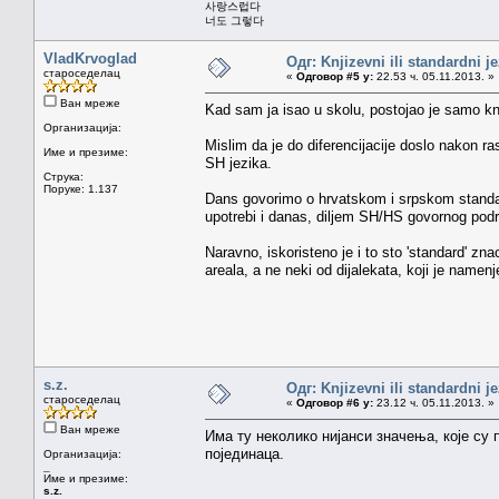
사랑스럽다
너도 그렇다
VladKrvoglad
Одг: Knjizevni ili standardni j
староседелац
«
Одговор #5 у:
22.53 ч. 05.11.2013. »
Ван мреже
Kad sam ja isao u skolu, postojao je samo knj
Организација:
Mislim da je do diferencijacije doslo nakon ra
Име и презиме:
SH jezika.
Струка:
Поруке: 1.137
Dans govorimo o hrvatskom i srpskom standard
upotrebi i danas, diljem SH/HS govornog podr
Naravno, iskoristeno je i to sto 'standard' z
areala, a ne neki od dijalekata, koji je name
s.z.
Одг: Knjizevni ili standardni j
староседелац
«
Одговор #6 у:
23.12 ч. 05.11.2013. »
Ван мреже
Има ту неколико нијанси значења, које су
појединаца.
Организација:
_
Име и презиме:
s.z.