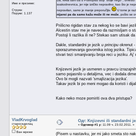
Da, rekla sam da u Pravopisu stoji "bolje nego", umest
Име и презиме:
svakodnevnica, jer nije izričito nepravilno, kao što je nep
Струка:
nepravilan, samo je manje preporučljiv.
U tome je razl
Поруке: 1.137
nijansi pa da samo kažu može ili ne može
, pošto se 
Priilicno rigidan stav za nekog ko se bavi je
Alcestin stav me je naveo da razmisljam o s
Postoji li razlika ili ne? Stekao sam utisak 
Dakle, standardni je jezik
u principu
okrenut - 
sporazumevanja govornika istog jezika. Tipican
stvari tezi smanjivanju broja reci u jeziku. Aj'
Knjizevni jezik je usmeren u pravcu izrazajni
samo pojasnilo u detaljima, vec i dodala dime
Ovo bi mogli nazvati 'smajlizacija jezika'.
Takav jezik bi po meni mogao da koristi i dijal
Kako neko moze pomiriti ova dva pristupa?
VladKrvoglad
Одг: Knjizevni ili standardni j
староседелац
«
Одговор #1 у:
11.09 ч. 23.02.2011. »
Ван мреже
(Pisem u nastavku, jer mi jako smeta sto nak