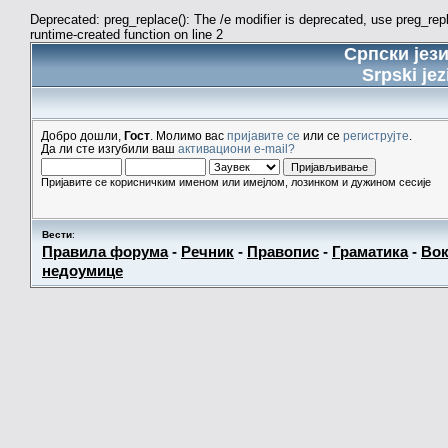
Deprecated: preg_replace(): The /e modifier is deprecated, use preg_re
runtime-created function on line 2
Српски јез
Srpski jez
Добро дошли,
Гост
. Молимо вас
пријавите се
или се
региструјте
.
Да ли сте изгубили ваш
активациони e-mail?
Пријавите се корисничким именом или имејлом, лозинком и дужином сесије
Вести
:
Правила форума
-
Речник
-
Правопис
-
Граматика
-
Вок
недоумице