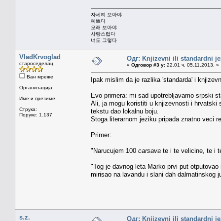
자세히 보아야
예쁘다
오래 보아야
사랑스럽다
너도 그렇다
VladKrvoglad
Одг: Knjizevni ili standardni j
староседелац
«
Одговор #3 у:
22.01 ч. 05.11.2013. »
Ван мреже
Ipak mislim da je razlika 'standarda' i knjize
Организација:
Evo primera: mi sad upotrebljavamo srpski st
Име и презиме:
Ali, ja mogu koristiti u knjizevnosti i hrvatski 
Струка:
tekstu dao lokalnu boju.
Поруке: 1.137
Stoga literarnom jeziku pripada znatno veci 
Primer:
"Narucujem 100
carsava
te i te velicine, te i
"Tog je davnog leta Marko prvi put otputova
mirisao na lavandu i slani dah dalmatinskog ju
s.z.
Одг: Knjizevni ili standardni j