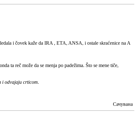
gledala i čovek kaže da IRA , ETA, ANSA, i ostale skraćenice na A
i onda ta reč može da se menja po padežima. Što se mene tiče,
 i odvajaju crticom.
Сачувана