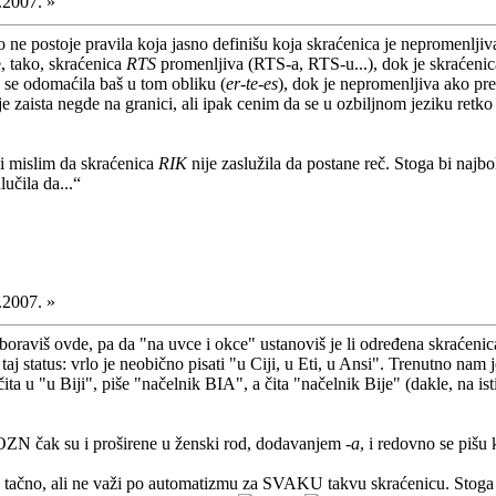
.2007. »
 ne postoje pravila koja jasno definišu koja skraćenica je nepromenljiv
e, tako, skraćenica
RTS
promenljiva (RTS-a, RTS-u...), dok je skraćeni
o se odomaćila baš u tom obliku (
er-te-es
), dok je nepromenljiva ako pre
je zaista negde na granici, ali ipak cenim da se u ozbiljnom jeziku ret
li mislim da skraćenica
RIK
nije zaslužila da postane reč. Stoga bi najbo
učila da...“
.2007. »
oraviš ovde, pa da "na uvce i okce" ustanoviš je li određena skraćenica
 status: vrlo je neobično pisati "u Ciji, u Eti, u Ansi". Trenutno nam 
čita u "u Biji", piše "načelnik BIA", a čita "načelnik Bije" (dakle, na 
OZN čak su i proširene u ženski rod, dodavanjem
-a
, i redovno se pišu 
e tačno, ali ne važi po automatizmu za SVAKU takvu skraćenicu. Stoga je