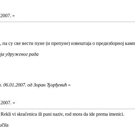
.2007. »
, па су све вести пуне (и препуне) извештаја о предизборној кам
ја удруженог рада
. 06.01.2007. од Зоран Ђорђевић
»
.2007. »
 Rekli vi skraćenicu ili puni naziv, rod mora da ide prema imenici.
učila