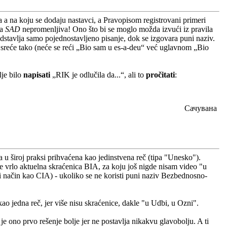
a a na koju se dodaju nastavci, a Pravopisom registrovani primeri
ca
SAD
nepromenljiva! Ono što bi se moglo možda izvući iz pravila
dstavlja samo pojednostavljeno pisanje, dok se izgovara puni naziv.
ko sreće tako (neće se reći „Bio sam u es-a-deu“ već uglavnom „Bio
lje bilo
napisati
„RIK je odlučila da...“, ali to
pročitati
:
Сачувана
 u široj praksi prihvaćena kao jedinstvena reč (tipa "Unesko").
je vrlo aktuelna skraćenica BIA, za koju još nigde nisam video "u
isti način kao CIA) - ukoliko se ne koristi puni naziv Bezbednosno-
kao jedna reč, jer više nisu skraćenice, dakle "u Udbi, u Ozni".
 ono prvo rešenje bolje jer ne postavlja nikakvu glavobolju. A ti