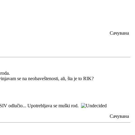
Сачувана
 roda.
njavam se na neobaveštenosti, ali, šta je to RIK?
e SIV odlučio... Upotrebljava se muški rod.
Сачувана