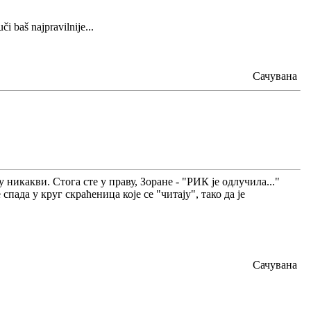
i baš najpravilnije...
Сачувана
никакви. Стога сте у праву, Зоране - "РИК је одлучила..."
спада у круг скраћеница које се "читају", тако да је
Сачувана