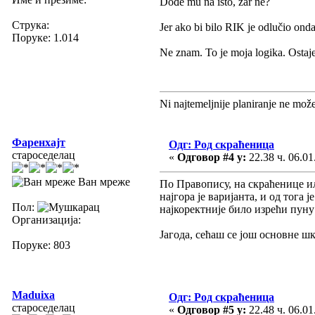
Dođe mu na isto, zar ne?
Струка:
Jer ako bi bilo RIK je odlučio onda 
Поруке: 1.014
Ne znam. To je moja logika. Ostaj
Ni najtemeljnije planiranje ne mož
Фаренхајт
Одг: Род скраћеница
староседелац
«
Одговор #4 у:
22.38 ч. 06.01
Ван мреже
По Правопису, на скраћенице ил
најгора је варијанта, и од тога 
Пол:
најкоректније било изрећи пуну
Организација:
Јагода, сећаш се још основне ш
Поруке: 803
Maduixa
Одг: Род скраћеница
староседелац
«
Одговор #5 у:
22.48 ч. 06.01