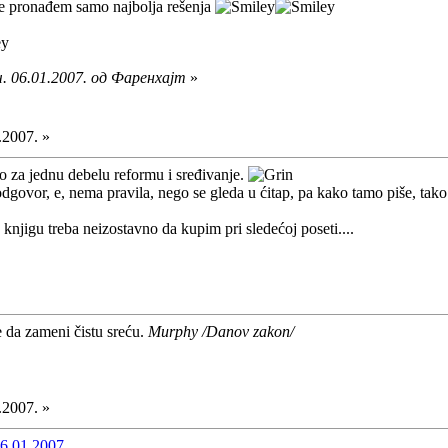
ebe pronađem samo najbolja rešenja
. 06.01.2007. од Фаренхајт
»
.2007. »
eo za jednu debelu reformu i sređivanje.
govor, e, nema pravila, nego se gleda u ćitap, pa kako tamo piše, tako 
njigu treba neizostavno da kupim pri sledećoj poseti....
e da zameni čistu sreću.
Murphy /Danov zakon/
.2007. »
6.01.2007.