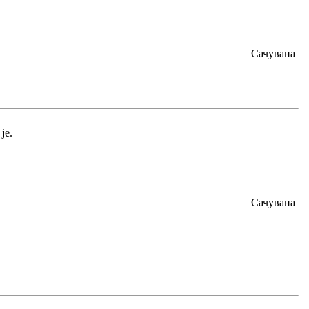
Сачувана
je.
Сачувана