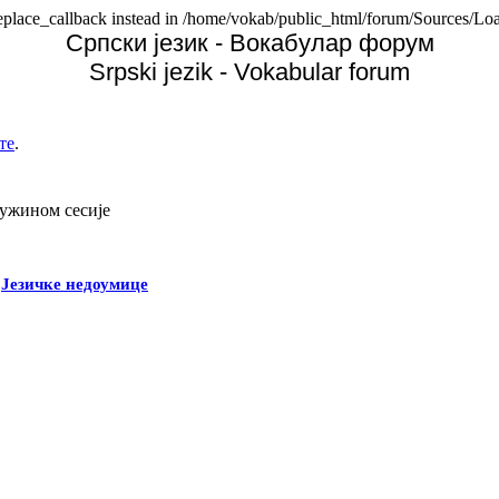
replace_callback instead in /home/vokab/public_html/forum/Sources/Loa
Српски језик - Вокабулар форум
Srpski jezik - Vokabular forum
те
.
дужином сесије
-
Језичке недоумице