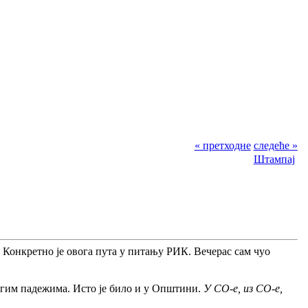
« претходне
следеће »
Штампај
. Конкретно је овога пута у питању РИК. Вечерас сам чуо
гим падежима. Исто је било и у Општини.
У СО-е, из СО-е,