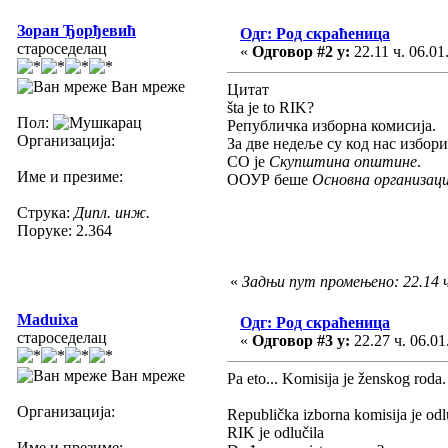
Зоран Ђорђевић
Одг: Род скраћеница
староседелац
«
Одговор #2 у:
22.11 ч. 06.01
Ван мреже
Цитат
šta je to RIK?
Пол:
Републичка изборна комисија.
Организација:
За две недеље су код нас избори
СО је
Скупштина општине
.
Име и презиме:
ООУР беше
Основна организаци
Струка:
Дипл. инж.
Поруке: 2.364
«
Задњи пут промењено: 22.14 ч
Maduixa
Одг: Род скраћеница
староседелац
«
Одговор #3 у:
22.27 ч. 06.01
Ван мреже
Pa eto... Komisija je ženskog roda.
Организација:
Republička izborna komisija je odl
RIK je odlučila
Име и презиме: