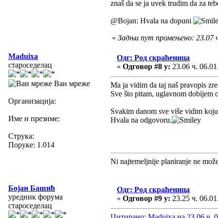
znaš da se ja uvek trudim da za t
@Bojan: Hvala na dopuni
«
Задњи пут промењено: 23.07 ч
Maduixa
Одг: Род скраћеница
староседелац
«
Одговор #8 у:
23.06 ч. 06.01
Ван мреже
Ma ja vidim da taj naš pravopis zr
Sve što pitam, uglavnom dobijem od
Организација:
Svakim danom sve više vidim koju k
Име и презиме:
Hvala na odgovoru.
Струка:
Поруке: 1.014
Ni najtemeljnije planiranje ne mož
Бојан Башић
Одг: Род скраћеница
уредник форума
«
Одговор #9 у:
23.25 ч. 06.01
староседелац
Цитирано: Maduixa на 23.06 ч. 0