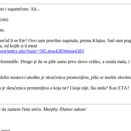
o i zapamćeno. Ali...
)
im.
sećaš li se Ete? Ovo sam pravilno napisala, prema Klajnu. Sad sam po
a, od kojih si ti meni
ar.org/index.php?topic=585.msg4383#msg4383
eformuliše. Drugo je da se piše samo prvo slovo veliko, a ostala mala, 
ežni nastavci ukoliko je skraćenica promenljiva, pišu se malim slovima
a je skraćenica promenljiva a koja ne? I koja nije, šta onda? Kao ETA?
e da zameni čistu sreću.
Murphy /Danov zakon/