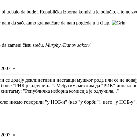
bi trebalo da bude i Republička izborna komisija je odlučio, a to ne zvuč
e nam da sačekamo gramatičare da nam pogledaju u ćitap.
e da zameni čistu sreću.
Murphy /Danov zakon/
.2007. »
и се додају деклинативни наставци мушког рода или се не додају 
је боље "РИК је одлучио...". Међутим, мислим да "РИК" ионако не 
 синтагму: "Републичка изборна комисија је одлучила..."
коле: нисмо говорили "у НОБ-и" (као "у борби"), него "у НОБ-у".
.2007. »