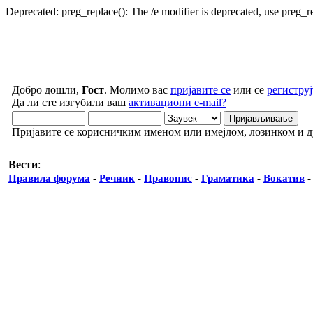
Deprecated: preg_replace(): The /e modifier is deprecated, use preg_
Добро дошли,
Гост
. Молимо вас
пријавите се
или се
региструј
Да ли сте изгубили ваш
активациони e-mail?
Пријавите се корисничким именом или имејлом, лозинком и 
Вести
:
Правила форума
-
Речник
-
Правопис
-
Граматика
-
Вокатив