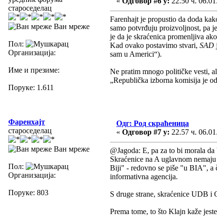
«
Одговор #6 у:
22.50 ч. 06.01
староседелац
Farenhajt je propustio da doda kako
Ван мреже
samo potvrđuju proizvoljnost, pa j
je da je skraćenica promenljiva ak
Пол:
Kad ovako postavimo stvari,
SAD
Организација:
sam u Americi“).
Име и презиме:
Ne pratim mnogo političke vesti, a
„Republička izborna komisija je odl
Поруке: 1.611
Фаренхајт
Одг: Род скраћеница
староседелац
«
Одговор #7 у:
22.57 ч. 06.01
Ван мреже
@Jagoda: E, pa za to bi morala da b
Skraćenice na A uglavnom nemaju taj
Пол:
Biji" - redovno se piše "u BIA", a 
Организација:
informativna agencija.
Поруке: 803
S druge strane, skraćenice UDB i 
Prema tome, to što Klajn kaže jest