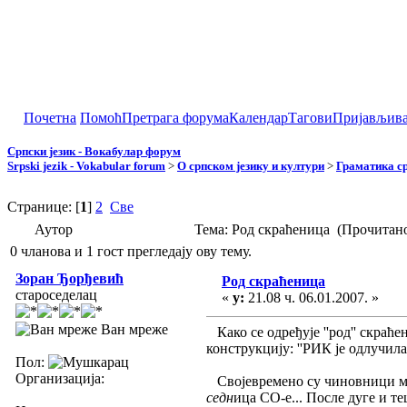
Почетна
Помоћ
Претрага форума
Календар
Тагови
Пријављив
Српски језик - Вокабулар форум
Srpski jezik - Vokabular forum
>
О српском језику и култури
>
Граматика ср
Странице: [
1
]
2
Све
Аутор
Тема: Род скраћеница (Прочитано
0 чланова и 1 гост прегледају ову тему.
Зоран Ђорђевић
Род скраћеница
староседелац
«
у:
21.08 ч. 06.01.2007. »
Ван мреже
Како се одређује ''род'' скраћ
конструкцију: ''РИК је одлучила 
Пол:
Организација:
Својевремено су чиновници мо
седн
ица СО-е... После дуге и те