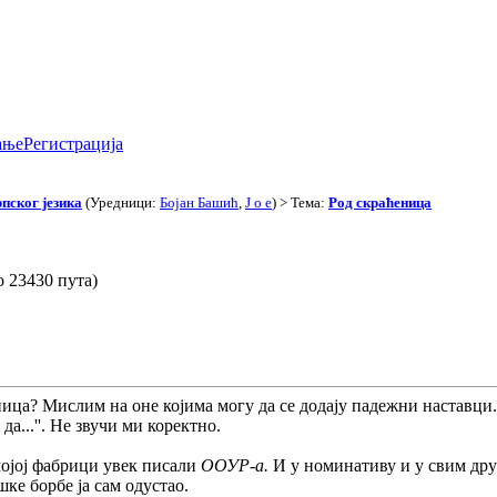
ање
Регистрација
пског језика
(Уредници:
Бојан Башић
,
J o e
) > Тема:
Род скраћеница
 23430 пута)
еница? Мислим на оне којима могу да се додају падежни наставци
да...''. Не звучи ми коректно.
јој фабрици увек писали
ООУР-а.
И у номинативу и у свим дру
шке борбе ја сам одустао.