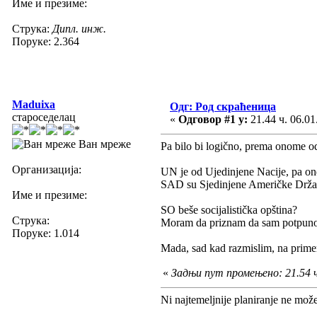
Име и презиме:
Струка:
Дипл. инж.
Поруке: 2.364
Maduixa
Одг: Род скраћеница
староседелац
«
Одговор #1 у:
21.44 ч. 06.01
Ван мреже
Pa bilo bi logično, prema onome od
Организација:
UN je od Ujedinjene Nacije, pa ond
SAD su Sjedinjene Američke Države,
Име и презиме:
SO beše socijalistička opština?
Струка:
Moram da priznam da sam potpuno
Поруке: 1.014
Mada, sad kad razmislim, na primer
«
Задњи пут промењено: 21.54 ч
Ni najtemeljnije planiranje ne mož