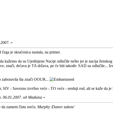
.2007. »
 čega je skraćenica nastala, na primer.
a kažemo da su Ujedinjene Nacije odlučile nešto jer je nacija ženskog
 znači, drćava je TA država, pe će biti takođe: SAD su odlučile... Izvi
 zaboravila šta znači OOUR...
, SIV - Savezno izvršno veće - TO veće - srednji rod, ali se kaže da j
. 06.01.2007. од Maduixa
»
e da zameni čistu sreću.
Murphy /Danov zakon/