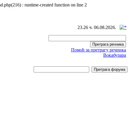
d.php(216) : runtime-created function on line 2
23.26 ч. 06.08.2026.
Помоћ за претрагу речника
Вокабулара