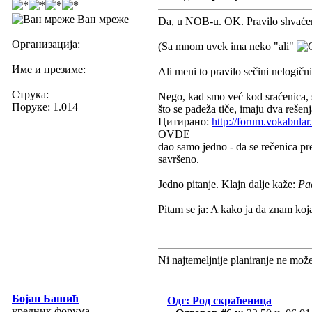
Ван мреже
Da, u NOB-u. OK. Pravilo shvaćen
Организација:
(Sa mnom uvek ima neko "ali"
Име и презиме:
Ali meni to pravilo sečini nelogičn
Струка:
Nego, kad smo već kod sraćenica, 
Поруке: 1.014
što se padeža tiče, imaju dva rešenj
Цитирано:
http://forum.vokabul
OVDE
dao samo jedno - da se rečenica pr
savršeno.
Jedno pitanje. Klajn dalje kaže:
Pad
Pitam se ja: A kako ja da znam koj
Ni najtemeljnije planiranje ne mož
Бојан Башић
Одг: Род скраћеница
уредник форума