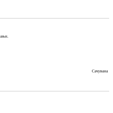
пањи.
Сачувана